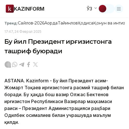
KAZINFORM
ЎЗ
Сайлов-2026
Ақорда
Тайинлов
Ҳодиса
Қонун ва интизо
Тренд:
17:47, 24 Феврал 2025
Бу йил Президент Қирғизистонга
ташриф буюради
ASTANA. Kazinform - Бу йил Президент Қасим-
Жомарт Тоқаев Қирғизистонга расмий ташриф билан
боради. Бу ҳақда бош вазир Олжас Бектенов
Қирғизистон Республикаси Вазирлар маҳкамаси
раиси – Президент Администрацияси раҳбари
Одилбек Қосималиев билан учрашувда маълум
қилди.