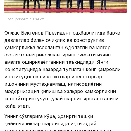
Фото: primeminister.kz
Олжас Бектенов Президент раҳбарлигида барча
давлатлар билан очиқлик ва конструктив
ҳамкорликка асосланган Адолатли ва Илғор
Қозоғистонни ривожлантириш сиёсати изчил
амалга оширилаётганини таъкидлади. Янги
Конституцияда назарда тутилган кенг қамровли
институционал ислоҳотлар инвесторлар
ишончини мустаҳкамлаш, иқтисодиётни
модернизация қилиш ва халқаро ҳамкорликни
кенгайтириш учун қулай шароит яратаётганини
қайд этди.
Унинг сўзларига кўра, ҳозирги ташқи
қийинчиликлар шароитида иқтисодий
ҳамкорликни мустаҳкамлаш аҳамияти янада