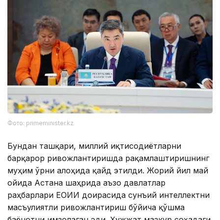
Фото: primeminister.kz
Бундан ташқари, миллий иқтисодиётларни
барқарор ривожлантиришда рақамлаштиришнинг
муҳим ўрни алоҳида қайд этилди. Жорий йил май
ойида Астана шаҳрида аъзо давлатлар
раҳбарлари ЕОИИ доирасида сунъий интеллектни
масъулиятли ривожлантириш бўйича қўшма
баёнотни имзолаган эди. Ҳужжат мазкур соҳадаги