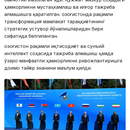
ҳамкорликни мустаҳкамлаш ва илғор тажриба
алмашишга қаратилган. Қозоғистонда рақамли
трансформация мамлакат тараққиётининг
стратегик устувор йўналишларидан бири
сифатида белгиланган.
Қозоғистон рақамли иқтисодиёт ва сунъий
интеллект соҳасида тажриба алмашиш ҳамда
ўзаро манфаатли ҳамкорликни ривожлантиришга
доимо тайёр эканини маълум қилди.