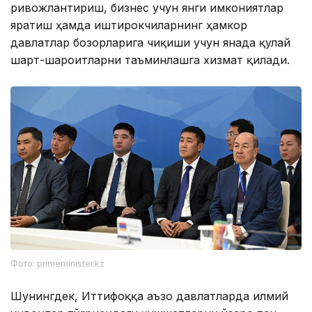
ривожлантириш, бизнес учун янги имкониятлар
яратиш ҳамда иштирокчиларнинг ҳамкор
давлатлар бозорларига чиқиши учун янада қулай
шарт-шароитларни таъминлашга хизмат қилади.
Фото: primeminister.kz
Шунингдек, Иттифоққа аъзо давлатларда илмий