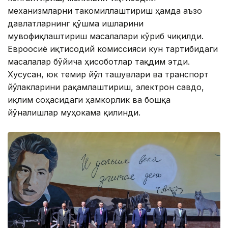
механизмларни такомиллаштириш ҳамда аъзо
давлатларнинг қўшма ишларини
мувофиқлаштириш масалалари кўриб чиқилди.
Евроосиё иқтисодий комиссияси кун тартибидаги
масалалар бўйича ҳисоботлар тақдим этди.
Хусусан, юк темир йўл ташувлари ва транспорт
йўлакларини рақамлаштириш, электрон савдо,
иқлим соҳасидаги ҳамкорлик ва бошқа
йўналишлар муҳокама қилинди.