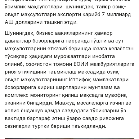
ўсимлик маҳсулотлари, шунингдек, тайёр озиқ-
овқат маҳсулотлари экспорти қарийб 7 миллиард
АҚШ долларини ташкил этди.
Шунингдек, бизнес вакилларининг ҳамкор
давлатлар бозорларига парранда гўшти ва сут
маҳсулотларини етказиб беришда юзага келаётган
тўсиқлар ҳақидаги мурожаатлари инобатга
олиниб, Қозоғистон томони ЕОИИ мажбуриятларига
риоя этилишини таъминлаш мақсадида озиқ-
овқат маҳсулотларининг Иттифоқ мамлакатлари
бозорларига кириш шартларини мунтазам ва
комплекс мониторинг қилиш мақсадга мувофиқ
эканини билдирди. Мавжуд масалаларга изчил ва
холис ёндашув ҳамда савдодаги тўсиқларни ўз
вақтида бартараф этиш ўзаро савдо ривожига
сезиларли туртки бериши таъкидланди.