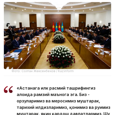
Фото: Солтан Жексенбеков / Kazinform
«Астанага илк расмий ташрифингиз
алоҳида рамзий маънога эга. Биз -
орзуларимиз ва меросимиз муштарак,
тарихий илдизларимиз, қонимиз ва руҳимиз
муштарак, яқин қардош давлатлармиз. Шу