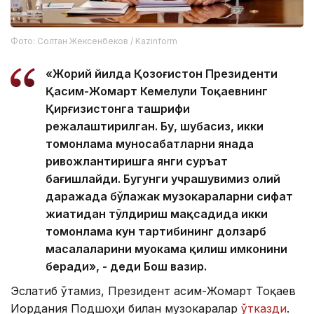
Фото: Солтан Жексенбеков / Kazinform
«Жорий йилда Қозоғистон Президенти
Қасим-Жомарт Кемелули Тоқаевнинг
Қирғизистонга ташрифи
режалаштирилган. Бу, шубҳасиз, икки
томонлама муносабатларни янада
ривожлантиришга янги суръат
бағишлайди. Бугунги учрашувимиз олий
даражада бўлажак музокараларни сифат
жиҳатидан тўлдириш мақсадида икки
томонлама кун тартибининг долзарб
масалаларини муҳокама қилиш имконини
беради», - деди Бош вазир.
Эслатиб ўтамиз, Президент Қасим-Жомарт Тоқаев
Иордания Подшоҳи билан музокаралар
ўтказди
.