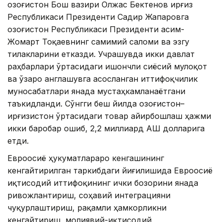
Қозоғистон Бош вазири Олжас Бектенов Қирғиз
Республикаси Президенти Садир Жапаровга
Қозоғистон Республикаси Президенти Қасим-
Жомарт Тоқаевнинг самимий саломи ва эзгу
тилакларини етказди. Учрашувда икки давлат
раҳбарлари ўртасидаги ишончли сиёсий мулоқот
ва ўзаро англашувга асосланган иттифоқчилик
муносабатлари янада мустаҳкамланаётгани
таъкидланди. Сўнгги беш йилда Қозоғистон–
Қирғизистон ўртасидаги товар айирбошлаш ҳажми
икки баробар ошиб, 2,2 миллиард АҚШ долларига
етди.
Евроосиё ҳукуматлараро кенгашининг
кенгайтирилган таркибдаги йиғилишида Евроосиё
иқтисодий иттифоқининг ички бозорини янада
ривожлантириш, соҳавий интеграцияни
чуқурлаштириш, рақамли ҳамкорликни
кенгайтириш, молиявий-иқтисодий