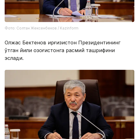
Фото: Солтан Жексенбеков / Kazinform
Олжас Бектенов Қирғизистон Президентининг
ўтган йили Қозоғистонга расмий ташрифини
эслади.