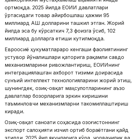
ортмоқда. 2025 йилда ЕОИИ давлатлари
ўртасидаги товар айирбошлаш ҳажми 95
миллиард АҚШ долларини ташкил этган. Жорий
йилда эса бу кўрсаткич 7,3 фоизга ўсиб, 102
миллиард долларга етиши кутилмоқда.
Евроосиё ҳукуматлараро кенгаши фаолиятининг
устувор йўналишлари қаторига рақамли савдо
механизмларини ривожлантириш, ЕОИИнинг
интеграциялашган ахборот тизими доирасида
сунъий интеллект технологияларини жорий этиш,
шунингдек, озиқ-овқат маҳсулотларининг аъзо
давлатлар бозорларига эркин киришини
таъминловчи механизмларни такомиллаштириш
киради.
Озиқ-овқат саноати соҳасида Қозоғистоннинг
экспорт салоҳияти изчил ортиб бораётгани қайд
этилди. 2025 йил якунларига кўра, чорвачилик ва