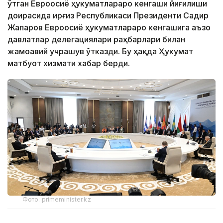
ўтган Евроосиё ҳукуматлараро кенгаши йиғилиши
доирасида Қирғиз Республикаси Президенти Садир
Жапаров Евроосиё ҳукуматлараро кенгашига аъзо
давлатлар делегациялари раҳбарлари билан
жамоавий учрашув ўтказди. Бу ҳақда Ҳукумат
матбуот хизмати хабар берди.
Фото: primeminister.kz