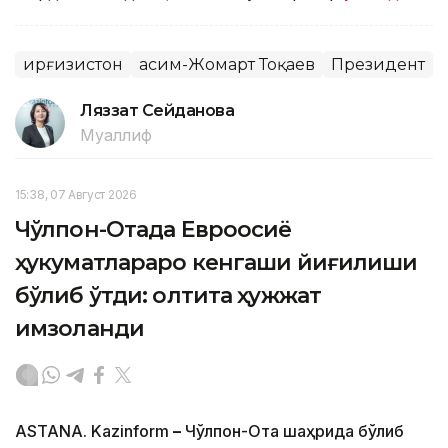
Қирғизистон
Қасим-Жомарт Тоқаев
Президент
Ляззат Сейданова
Муаллиф
15:38, 07 Август 2026
Чўлпон-Отада Евроосиё
ҳукуматлараро кенгаши йиғилиши
бўлиб ўтди: олтита ҳужжат
имзоланди
ASTANA. Kazinform
–
Чўлпон-Ота шаҳрида бўлиб