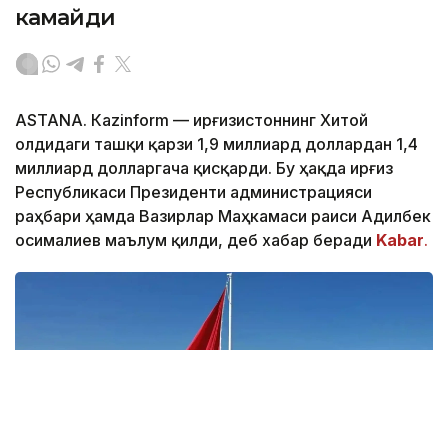
камайди
ASTANА. Кazinform — Қирғизистоннинг Хитой
олдидаги ташқи қарзи 1,9 миллиард доллардан 1,4
миллиард долларгача қисқарди. Бу ҳақда Қирғиз
Республикаси Президенти администрацияси
раҳбари ҳамда Вазирлар Маҳкамаси раиси Адилбек
Қосималиев маълум қилди, деб хабар беради
Kabar
.