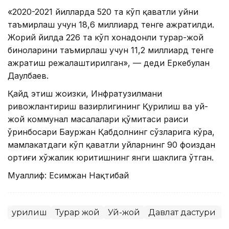
«2020-2021 йилларда 520 та кўп қаватли уйни
таъмирлаш учун 18,6 миллиард тенге ажратилди.
Жорий йилда 226 та кўп хонадонли турар-жой
биноларини таъмирлаш учун 11,2 миллиард тенге
ажратиш режалаштирилган», — деди Еркебулан
Даулбаев.
Қайд этиш жоизки, Инфратузилмани
ривожлантириш вазирлигининг Қурилиш ва уй-
жой коммунал масалалари қўмитаси раиси
ўринбосари Бауржан Қабдолнинг сўзларига кўра,
мамлакатдаги кўп қаватли уйларнинг 90 фоиздан
ортиғи хўжалик юритишнинг янги шаклига ўтган.
Муаллиф: Есимжан Нақтибай
Қурилиш
Турар жой
Уй-жой
Давлат дастури
Қ