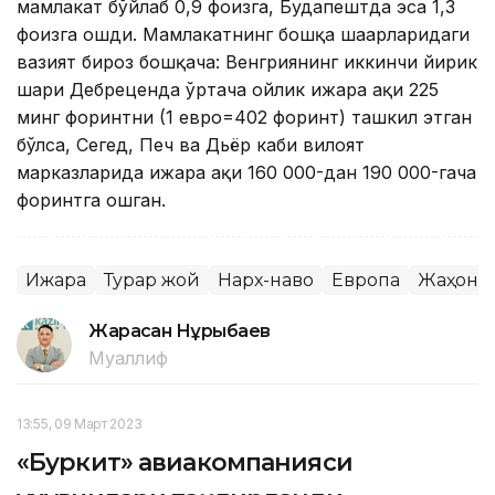
мамлакат бўйлаб 0,9 фоизга, Будапештда эса 1,3
фоизга ошди. Мамлакатнинг бошқа шаҳарларидаги
вазият бироз бошқача: Венгриянинг иккинчи йирик
шаҳри Дебреценда ўртача ойлик ижара ҳақи 225
минг форинтни (1 евро=402 форинт) ташкил этган
бўлса, Сегед, Печ ва Дьёр каби вилоят
марказларида ижара ҳақи 160 000-дан 190 000-гача
форинтга ошган.
Ижара
Турар жой
Нарх-наво
Европа
Жаҳон
Жарасқан Нұрыбаев
Муаллиф
13:55, 09 Март 2023
«Буркит» авиакомпанияси