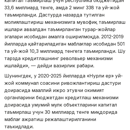
капитал таъмирлаш учун республика бюджетидан
33,6 миллиард тенге, ҳамда 2 минг 338 та уй-жой
таъмирланди. Дастурда назарда тутилган
молиялаштириш механизмига мувофиқ таъмирлаш
ишлари аввалдан таъмирланган турар-жойлар
эгалари ҳисобидан амалга оширилмоқда. 2012-2019
йилларда қайтариладиган маблағлар ҳисобидан 501
та уй-жой 10,3 миллиард тенгега таъмирланди. Шу
тарзда кредитлашнинг револвьер механизми
ишлайди», — дейди вазирлик раҳбари.
Шунингдек, у 2020-2025 йилларда «Нурли ер» уй-
жой коммунал соҳасини ривожлантириш дастури
доирасида маҳаллий ижро этувчи ҳокимият
органларини бюджетдан кредитлаш механизми
доирасида умумий мулк объектларини капитал
таъмирлаш учун 30 миллиард тенге миқдорида
маблағ ажратиш режалаштирилганини
таъкидлади.