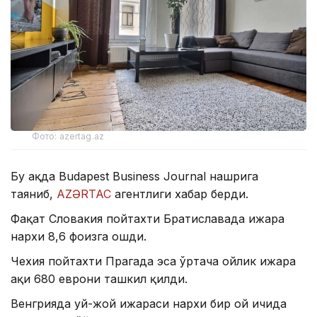
Фото: azertag.az
Бу ҳақда Budapest Business Journal нашрига
таяниб,
AZƏRTAC
агентлиги хабар берди.
Фақат Словакия пойтахти Братиславада ижара
нархи 8,6 фоизга ошди.
Чехия пойтахти Прагада эса ўртача ойлик ижара
ҳақи 680 еврони ташкил қилди.
Венгрияда уй-жой ижараси нархи бир ой ичида