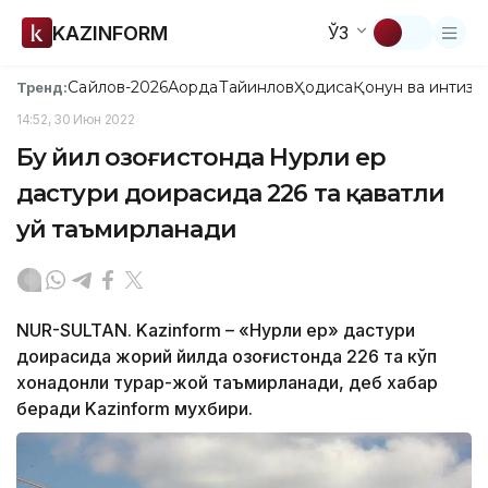
KAZINFORM
ЎЗ
Сайлов-2026
Ақорда
Тайинлов
Ҳодиса
Қонун ва интизо
Тренд:
14:52, 30 Июн 2022
Бу йил Қозоғистонда Нурли ер
дастури доирасида 226 та қаватли
уй таъмирланади
NUR-SULTAN. Kazinform – «Нурли ер» дастури
доирасида жорий йилда Қозоғистонда 226 та кўп
хонадонли турар-жой таъмирланади, деб хабар
беради Kazinform мухбири.