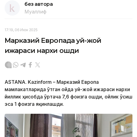
без автора
Муаллиф
17:19, 06 Июн 2025
Марказий Европада уй-жой
ижараси нархи ошди
ASTANA. Kazinform – Марказий Европа
мамлакатларида ўтган ойда уй-жой ижараси нархи
йиллик ҳисобда ўртача 7,6 фоизга ошди, ойлик ўсиш
эса 1 фоизга яқинлашди.