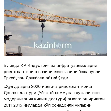
Бу ҳақда ҚР Индустрия ва инфратузилмаларни
ривожлантириш вазири вазифасини бажарувчи
Еркебулан Даулбаев айтиб ўтди.
«Ҳудудларни 2020 йилгача ривожлантириш
Давлат дастури (Уй-жой коммунал хўжалигини
модернизация қилиш дастури) амалга оширилган
2011-2015 йилларда кўп хонадонли уйларни