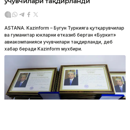
учувчилари тақдирланди
ASTANA. Kazinform – Бугун Туркияга қутқарувчилар
ва гуманитар юкларни етказиб берган «Буркит»
авиакомпанияси учувчилари тақдирланди, деб
хабар беради Kazinform мухбири.