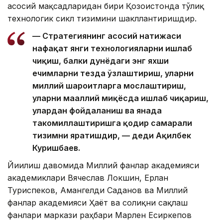
асосий мақсадларидан бири Қозоғистонда тўлиқ
технологик сикл тизимини шакллантиришдир.
— Стратегиянинг асосий натижаси
нафақат янги технологияларни ишлаб
чиқиш, балки дунёдаги энг яхши
ечимларни тезда ўзлаштириш, уларни
миллий шароитларга мослаштириш,
уларни маҳаллий миқёсда ишлаб чиқариш,
улардан фойдаланиш ва янада
такомиллаштиришга қодир самарали
тизимни яратишдир, — деди Ақилбек
Куришбаев.
Йиғилиш давомида Миллий фанлар академияси
академиклари Вячеслав Локшин, Ерлан
Туриспеков, Амангелди Саданов ва Миллий
фанлар академияси Ҳаёт ва соғлиқни сақлаш
фанлари маркази раҳбари Марлен Есиркепов