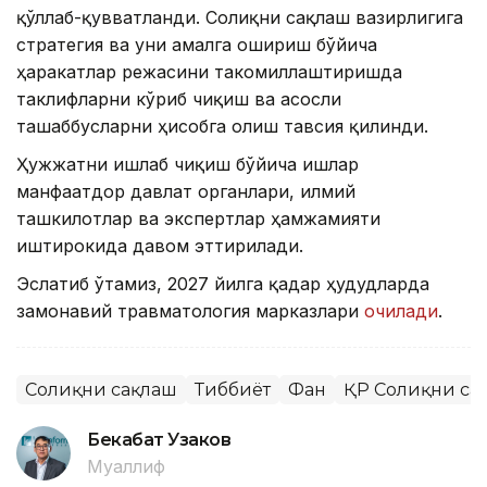
қўллаб-қувватланди. Соғлиқни сақлаш вазирлигига
стратегия ва уни амалга ошириш бўйича
ҳаракатлар режасини такомиллаштиришда
таклифларни кўриб чиқиш ва асосли
ташаббусларни ҳисобга олиш тавсия қилинди.
Ҳужжатни ишлаб чиқиш бўйича ишлар
манфаатдор давлат органлари, илмий
ташкилотлар ва экспертлар ҳамжамияти
иштирокида давом эттирилади.
Эслатиб ўтамиз, 2027 йилга қадар ҳудудларда
замонавий травматология марказлари
очилади
.
Соғлиқни сақлаш
Тиббиёт
Фан
ҚР Соғлиқни са
Бекабат Узаков
Муаллиф