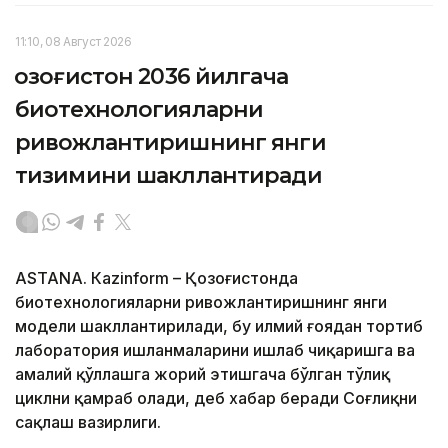
11:10, 08 Август 2026
Қозоғистон 2036 йилгача
биотехнологияларни
ривожлантиришнинг янги
тизимини шакллантиради
ASTANА. Кazinform – Қозоғистонда
биотехнологияларни ривожлантиришнинг янги
модели шакллантирилади, бу илмий ғоядан тортиб
лаборатория ишланмаларини ишлаб чиқаришга ва
амалий қўллашга жорий этишгача бўлган тўлиқ
циклни қамраб олади, деб хабар беради Соғлиқни
сақлаш вазирлиги.