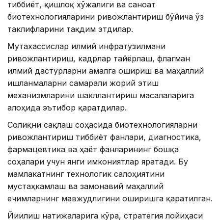
тиббиёт, қишлоқ хўжалиги ва саноат
биотехнологияларини ривожлантириш бўйича ўз
таклифларини тақдим этдилар.
Мутахассислар илмий инфратузилмани
ривожлантириш, кадрлар тайёрлаш, флагман
илмий дастурларни амалга ошириш ва маҳаллий
ишланмаларни самарали жорий этиш
механизмларини шакллантириш масалаларига
алоҳида эътибор қаратдилар.
Соғлиқни сақлаш соҳасида биотехнологияларни
ривожлантириш тиббиёт фанлари, диагностика,
фармацевтика ва ҳаёт фанларининг бошқа
соҳалари учун янги имкониятлар яратади. Бу
мамлакатнинг технологик салоҳиятини
мустаҳкамлаш ва замонавий маҳаллий
ечимларнинг мавжудлигини оширишга қаратилган.
Йиғилиш натижаларига кўра, стратегия лойиҳаси