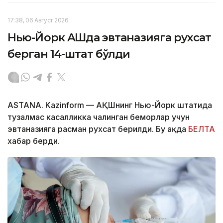
17:38, 06 Август 2026
Нью-Йорк АҚШда эвтаназияга рухсат
берган 14-штат бўлди
ASTANA. Kazinform — АҚШнинг Нью-Йорк штатида
тузалмас касалликка чалинган беморлар учун
эвтаназияга расман рухсат берилди. Бу ҳақда
БЕЛТА
хабар берди.