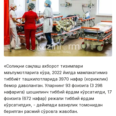
«Соғлиқни сақлаш ахборот тизимлари
маълумотларига кўра, 2022 йилда мамлакатимиз
тиббиёт ташкилотларида 3970 нафар (хорижлик)
бемор даволанган. Уларнинг 93 фоизига (3 298
нафарига) шошилинч тиббий ёрдам кўрсатилди, 17
фоизига (672 нафар) режали тиббий ёрдам
кўрсатилди», - дейилади вазирлик томонидан
берилган расмий сўровга жавобан.