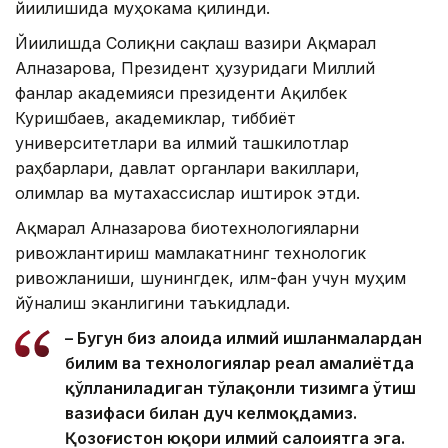
йиғилишида муҳокама қилинди.
Йиғилишда Соғлиқни сақлаш вазири Ақмарал
Алназарова, Президент ҳузуридаги Миллий
фанлар академияси президенти Ақилбек
Куришбаев, академиклар, тиббиёт
университетлари ва илмий ташкилотлар
раҳбарлари, давлат органлари вакиллари,
олимлар ва мутахассислар иштирок этди.
Ақмарал Алназарова биотехнологияларни
ривожлантириш мамлакатнинг технологик
ривожланиши, шунингдек, илм-фан учун муҳим
йўналиш эканлигини таъкидлади.
– Бугун биз алоҳида илмий ишланмалардан
билим ва технологиялар реал амалиётда
қўлланиладиган тўлақонли тизимга ўтиш
вазифаси билан дуч келмоқдамиз.
Қозоғистон юқори илмий салоҳиятга эга.