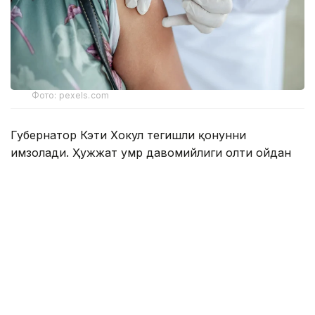
Фото: pexels.com
Губернатор Кэти Хокул тегишли қонунни
имзолади. Ҳужжат умр давомийлиги олти ойдан
ошмайди, деб баҳоланган беморларга нисбатан
қўлланилади.
Қонунга мувофиқ, тузалмас ташхиси
тасдиқланган, 18 ёшга тўлган, ақлий ҳолати
жойида бўлган ва шифокор тайинлаган дори
воситасини мустақил равишда қабул қила
оладиган Нью-Йорк аҳолиси ҳаётни ихтиёрий
равишда якунлаш учун мўлжалланган махсус