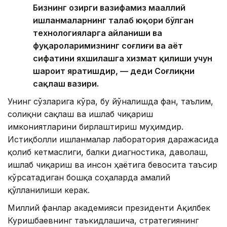
Бизнинг ҳозирги вазифамиз маҳаллий
ишланмаларнинг талаб юқори бўлган
технологияларга айланиши ва
фуқароларимизнинг соғлиғи ва ҳаёт
сифатини яхшилашга хизмат қилиши учун
шароит яратишдир, — деди Соғлиқни
сақлаш вазири.
Унинг сўзларига кўра, бу йўналишда фан, таълим,
соғлиқни сақлаш ва ишлаб чиқариш
имкониятларини бирлаштириш муҳимдир.
Истиқболли ишланмалар лаборатория даражасида
қолиб кетмаслиги, балки диагностика, даволаш,
ишлаб чиқариш ва инсон ҳаётига бевосита таъсир
кўрсатадиган бошқа соҳаларда амалий
қўлланилиши керак.
Миллий фанлар академияси президенти Ақилбек
Куришбаевнинг таъкидлашича, стратегиянинг