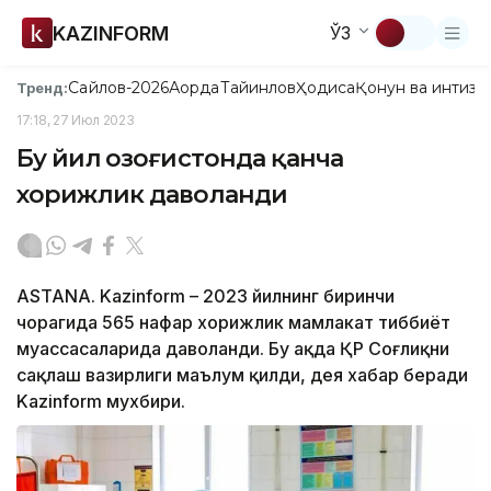
KAZINFORM
ЎЗ
Сайлов-2026
Ақорда
Тайинлов
Ҳодиса
Қонун ва интизо
Тренд:
17:18, 27 Июл 2023
Бу йил Қозоғистонда қанча
хорижлик даволанди
ASTANA. Kazinform – 2023 йилнинг биринчи
чорагида 565 нафар хорижлик мамлакат тиббиёт
муассасаларида даволанди. Бу ҳақда ҚР Соғлиқни
сақлаш вазирлиги маълум қилди, дея хабар беради
Kazinform мухбири.