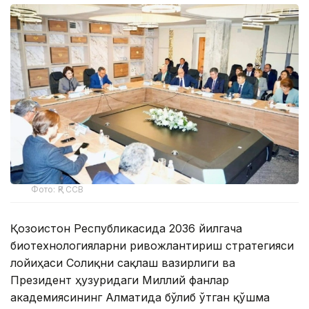
Фото: ҚР ССВ
Қозоғистон Республикасида 2036 йилгача
биотехнологияларни ривожлантириш стратегияси
лойиҳаси Соғлиқни сақлаш вазирлиги ва
Президент ҳузуридаги Миллий фанлар
академиясининг Алматида бўлиб ўтган қўшма