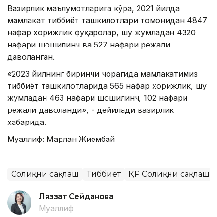
Вазирлик маълумотларига кўра, 2021 йилда
мамлакат тиббиёт ташкилотлари томонидан 4847
нафар хорижлик фуқаролар, шу жумладан 4320
нафари шошилинч ва 527 нафари режали
даволанган.
«2023 йилнинг биринчи чорагида мамлакатимиз
тиббиёт ташкилотларида 565 нафар хорижлик, шу
жумладан 463 нафари шошилинч, 102 нафари
режали даволанди», - дейилади вазирлик
хабарида.
Муаллиф: Марлан Жиембай
Соғлиқни сақлаш
Тиббиёт
ҚР Соғлиқни сақлаш 
Ляззат Сейданова
Муаллиф