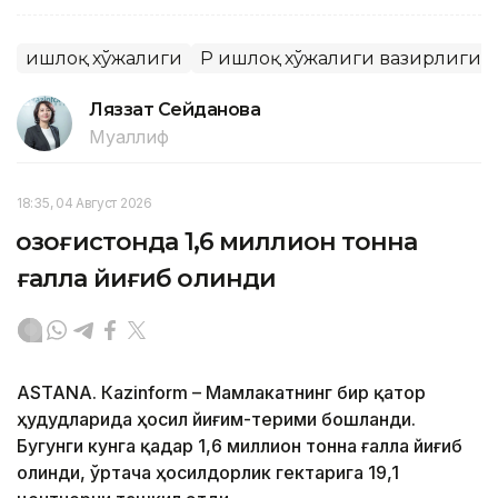
Қишлоқ хўжалиги
ҚР Қишлоқ хўжалиги вазирлиги
Ляззат Сейданова
Муаллиф
18:35, 04 Август 2026
Қозоғистонда 1,6 миллион тонна
ғалла йиғиб олинди
ASTANА. Кazinform – Мамлакатнинг бир қатор
ҳудудларида ҳосил йиғим-терими бошланди.
Бугунги кунга қадар 1,6 миллион тонна ғалла йиғиб
олинди, ўртача ҳосилдорлик гектарига 19,1