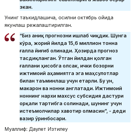
экан.
Унинг таъкидлашича, ҳосилни октябрь ойида
якунлаш режалаштирилган.
“Биз аниқ прогнозни ишлаб чиқдик. Шунга
кўра, жорий йилда 15,6 миллион тонна
ғалла йиғиб олинади. Ҳозирда прогноз
тасдиқланган. Ўтган йилдан қолган
ғаллани ҳисобга олсак, ички бозорни
ижтимоий аҳамиятга эга маҳсулотлар
билан таъминлаш учун етарли. Бу ун,
макарон ва нонни англатади. Ижтимоий
ноннинг нархи махсус субсидия дастури
орқали тартибга солинади, шунинг учун
истеъмолчилар хавотир олмасин”, - деди
вазир ўринбосари.
Муаллиф: Даулет Изтилеу