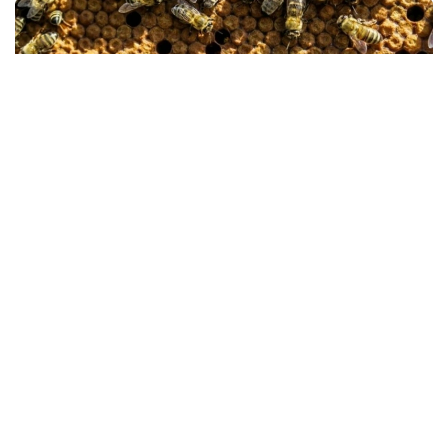
Фото: Қишлоқ хўжалиги вазирлиги
Лойиҳа Миллий аграр илмий-таълим маркази
олимлари томонидан “Асаларичиликда селекция
жараёнини самарали бошқариш технологияларини
ишлаб чиқиш” дастури доирасида ишлаб
чиқилган. Платформа илмий тадқиқотларни,
рақамли бухгалтерия тизимини ва асаларичиликни