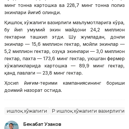
минг тонна картошка ва 228,7 минг тонна полиз
экинлари йиғиб олинди.
Қишлоқ хўжалиги вазирлиги маълумотларига кўра,
бу йил умумий экин майдони 24,2 миллион
гектарни ташкил этди. Шу жумладан, донли
экинлар — 15,6 миллион гектар, мойли экинлар —
5,2 миллион гектар, озуқа экинлари — 3,0 миллион
гектар, пахта — 173,6 минг гектар, уюшган фермер
хўжаликларида картошка — 89,9 минг гектар,
қанд лавлаги — 23,8 минг гектар.
Ҳосил йиғим-терими кампаниясининг бориши
доимий назорат остида.
Қишлоқ хўжалиги
ҚР Қишлоқ хўжалиги вазирлиги
Бекабат Узаков