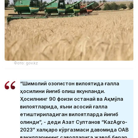
Фото: gov.kz
“Шимолий Қозоғистон вилоятида ғалла
ҳосилини йиғиб олиш якунланди.
Ҳосилнинг 90 фоизи Қостанай ва Ақмўла
вилоятларида, яъни асосий ғалла
етиштириладиган вилоятларда йиғиб
олинди”, - деди Азат Султанов “KazAgro-
2023” халқаро кўргазмаси давомида ОАВ
вакилларининг саволларига жавоб берар