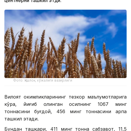
центнерни ташкил этди.
Фото: Қишлоқ хўжалиги вазирлиги
Вилоят ҳокимликларининг тезкор маълумотларига
кўра, йиғиб олинган ҳосилнинг 1067 минг
тоннасини буғдой, 456 минг тоннасини арпа
ташкил этади.
Бундан ташқари, 411 минг тонна сабзавот, 11,5