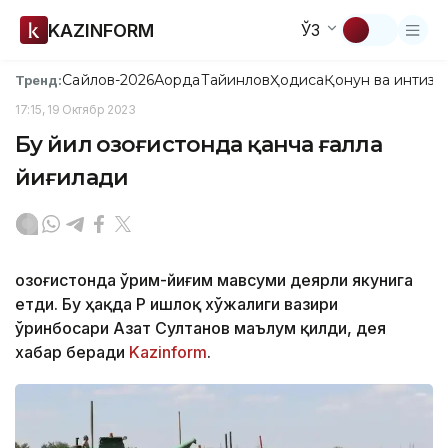
KAZINFORM
ЎЗ
Сайлов-2026
Ақорда
Тайинлов
Ҳодиса
Қонун ва интизо
Тренд:
17:15, 19 Октябр 2023
Бу йил Қозоғистонда қанча ғалла
йиғилади
Қозоғистонда ўрим-йиғим мавсуми деярли якунига
етди. Бу ҳақда ҚР Қишлоқ хўжалиги вазири
ўринбосари Азат Султанов маълум қилди, дея
хабар беради
Kazinform
.