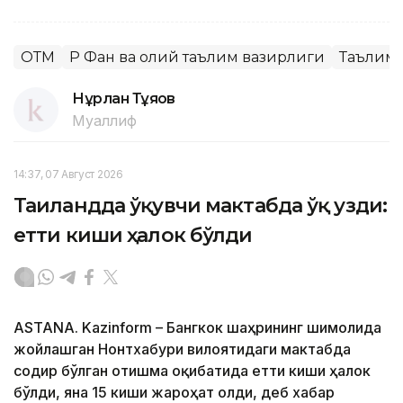
ОТМ
ҚР Фан ва олий таълим вазирлиги
Таълим 
Нұрлан Тұяқов
Муаллиф
14:37, 07 Август 2026
Таиландда ўқувчи мактабда ўқ узди:
етти киши ҳалок бўлди
ASTANA. Kazinform – Бангкок шаҳрининг шимолида
жойлашган Нонтхабури вилоятидаги мактабда
содир бўлган отишма оқибатида етти киши ҳалок
бўлди, яна 15 киши жароҳат олди, деб хабар