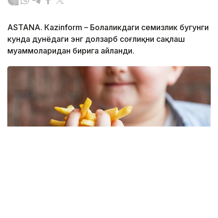
ASTANА. Кazinform – Болаликдаги семизлик бугунги
кунда дунёдаги энг долзарб соғлиқни сақлаш
муаммоларидан бирига айланди.
Фото: Freepik