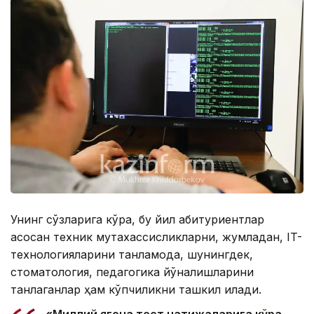
Унинг сўзларига кўра, бу йил абитуриентлар
асосан техник мутахассисликларни, жумладан, IT-
технологияларини танламоқда, шунингдек,
стоматология, педагогика йўналишларини
танлаганлар ҳам кўпчиликни ташкил қилади.