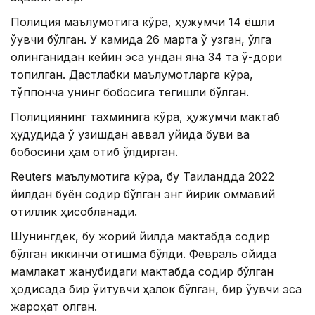
Полиция маълумотига кўра, ҳужумчи 14 ёшли
ўқувчи бўлган. У камида 26 марта ўқ узган, қўлга
олинганидан кейин эса ундан яна 34 та ўқ-дори
топилган. Дастлабки маълумотларга кўра,
тўппонча унинг бобосига тегишли бўлган.
Полициянинг тахминига кўра, ҳужумчи мактаб
ҳудудида ўқ узишдан аввал уйида буви ва
бобосини ҳам отиб ўлдирган.
Reuters маълумотига кўра, бу Таиландда 2022
йилдан буён содир бўлган энг йирик оммавий
қотиллик ҳисобланади.
Шунингдек, бу жорий йилда мактабда содир
бўлган иккинчи отишма бўлди. Февраль ойида
мамлакат жанубидаги мактабда содир бўлган
ҳодисада бир ўқитувчи ҳалок бўлган, бир ўқувчи эса
жароҳат олган.