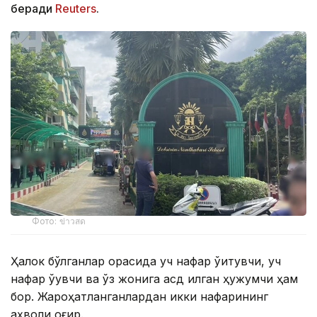
беради
Reuters
.
Фото: ข่าวสด
Ҳалок бўлганлар орасида уч нафар ўқитувчи, уч
нафар ўқувчи ва ўз жонига қасд қилган ҳужумчи ҳам
бор. Жароҳатланганлардан икки нафарининг
аҳволи оғир.