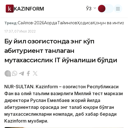
KAZINFORM
ЎЗ
Сайлов-2026
Ақорда
Тайинлов
Ҳодиса
Қонун ва интизо
Тренд:
17:37, 07 Июл 2022
Бу йил Қозоғистонда энг кўп
абитуриент танлаган
мутахассислик IT йўналиши бўлди
NUR-SULTAN. Kazinform – Қозоғистон Республикаси
Фан ва олий таълим вазирлиги Миллий тест маркази
директори Руслан Емелбаев жорий йилда
абитуриентлар орасида энг талаб юқори бўлган
мутахассисликларни номлади, деб хабар беради
Kazinform мухбири.