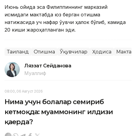
Июнь ойида эса Филиппиннинг марказий
қисмидаги мактабда юз берган отишма
натижасида уч нафар ўқувчи ҳалок бўлиб, камида
20 киши жароҳатланган эди.
Таиланд
Отишма
Ўқувчилар
Ҳодиса
Мактаб
Ляззат Сейданова
Муаллиф
08:00, 06 Август 2026
Нима учун болалар семириб
кетмоқда: муаммонинг илдизи
қаерда?