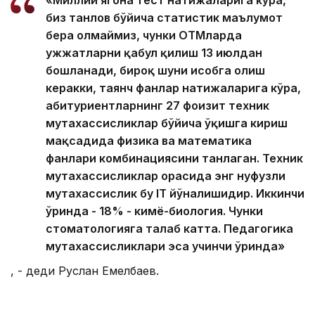
«Миллий ягона тест натижаларига кўра,
биз танлов бўйича статистик маълумот
бера олмаймиз, чунки ОТМларда
ҳужжатларни қабул қилиш 13 июлдан
бошланади, бироқ шуни ҳисобга олиш
керакки, таянч фанлар натижаларига кўра,
абитуриентларнинг 27 фоизит техник
мутахассисликлар бўйича ўқишга кириш
мақсадида физика ва математика
фанлари комбинациясини танлаган. Техник
мутахассисликлар орасида энг нуфузли
мутахассислик бу IT йўналишидир. Иккинчи
ўринда - 18% - кимё-биология. Чунки
стоматологияга талаб катта. Педагогика
мутахассисликлари эса учинчи ўринда»
, - деди Руслан Емелбаев.