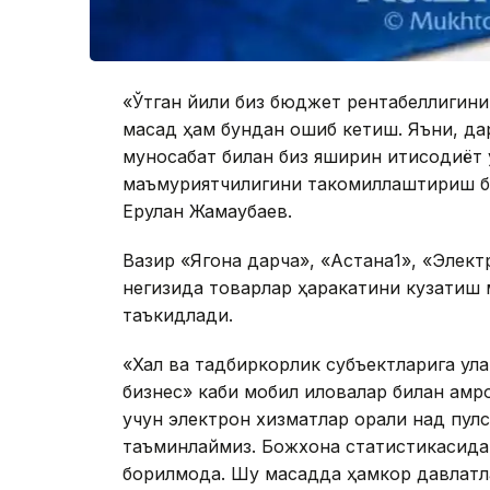
«Ўтган йили биз бюджет рентабеллигин
мақсад ҳам бундан ошиб кетиш. Яъни, д
муносабат билан биз яширин иқтисодиёт
маъмуриятчилигини такомиллаштириш б
Ерулан Жамаубаев.
Вазир «Ягона дарча», «Астана1», «Элект
негизида товарлар ҳаракатини кузатиш 
таъкидлади.
«Халқ ва тадбиркорлик субъектларига қула
бизнес» каби мобил иловалар билан қам
учун электрон хизматлар орқали нақд пу
таъминлаймиз. Божхона статистикасида
борилмоқда. Шу мақсадда ҳамкор давлат