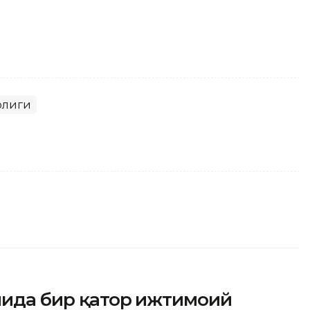
.
рлиги
мида бир қатор ижтимоий