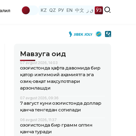
KZ
QZ
РУ
EN
中文
ق ز
ЎЗ
аҳлил
Мавзуга оид
07 avgust 2026, 14:03
Қозоғистонда ҳафта давомида бир
қатор ижтимоий аҳамиятга эга
озиқ-овқат маҳсулотлари
арзонлашди
07 avgust 2026, 09:36
7 август куни Қозоғистонда доллар
қанча тенгедан сотилади
06 avgust 2026, 11:37
Қозоғистонда бир грамм олтин
қанча туради