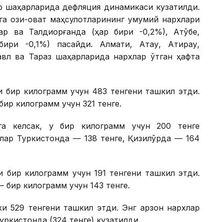
ор шаҳарларида дефляция динамикаси кузатилди.
а озиқ-овқат маҳсулотларининг умумий нархлари
р ва Талдиқорғанда (ҳар бири -0,2%), Ақтўбе,
ири -0,1%) пасайди. Алмати, Ақтау, Атирау,
павл ва Тараз шаҳарларида нархлар ўтган ҳафта
и бир килограмм учун 483 тенгени ташкил этди.
бир килограмм учун 321 тенге.
га келсак, у бир килограмм учун 200 тенге
лар Туркистонда — 138 тенге, Қизилўрда — 164
и бир килограмм учун 191 тенгени ташкил этди.
— бир килограмм учун 143 тенге.
и 529 тенгени ташкил этди. Энг арзон нархлар
уркистонда (324 тенге) кузатилди.