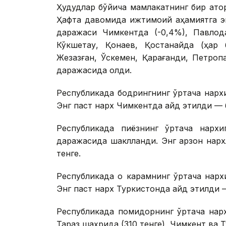
Ҳудудлар бўйича мамлакатнинг бир қат
Ҳафта давомида ижтимоий аҳамиятга эг
даражаси Чимкентда (-0,4%), Павлода
Кўкшетау, Қонаев, Қостанайда (ҳар б
Жезқазған, Ўскемен, Қарағанди, Петро
даражасида қолди.
Республикада бодрингнинг ўртача нарх
Энг паст нарх Чимкентда қайд этилди — 
Республикада пиёзнинг ўртача нархи
даражасида шаклланди. Энг арзон нарх
тенге.
Республикада оқ карамнинг ўртача нарх
Энг паст нарх Туркистонда қайд этилди 
Республикада помидорнинг ўртача нарх
Тараз шаҳрида (310 тенге), Чимкент ва Т