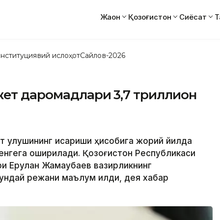
Жаҳон
Қозоғистон
Сиёсат
Т
нституциявий ислоҳот
Сайлов-2026
жет даромадлари 3,7 триллион
т улушининг қисқариши ҳисобига жорий йилда
енгега оширилади. Қозоғистон Республикаси
ри Ерулан Жамаубаев вазирликнинг
ундай режани маълум қилди, дея хабар