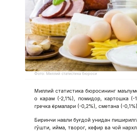
Фото: Миллий статистика бюроси
Миллий статистика бюросининг маълумо
оқ карам (-2,1%), помидор, картошка (-
гречка ёрмалари (-0,2%), сметана (-0,1%
Биринчи навли буғдой унидан пиширилган
гўшти, қийма, творог, кефир ва чой нарх