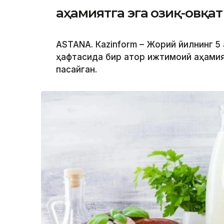
аҳамиятга эга озиқ-овқа
ASTANА. Кazinform – Жорий йилнинг 5
ҳафтасида бир қатор ижтимоий аҳамия
пасайган.