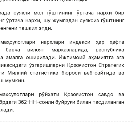
када суякли мол гўштининг ўртача нархи бир
инг ўртача нархи, шу жумладан суяксиз гўштнинг
тенгени ташкил этди.
 маҳсулотлари нархлари индекси ҳар ҳафта
и барча вилоят марказларида, республика
а амалга оширилади. Ижтимоий аҳамиятга эга
амикасидаги ўзгаришларни Қозоғистон Стратегик
ги Миллий статистика бюроси веб-сайтида ва
иш мумкин.
 маҳсулотлари рўйхати Қозоғистон савдо ва
брдаги 362-НН-сонли буйруғи билан тасдиқланган
олади.