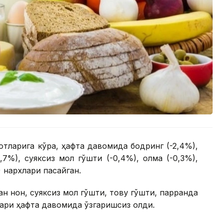
тларига кўра, ҳафта давомида бодринг (-2,4%),
1,7%), суяксиз мол гўшти (-0,4%), олма (-0,3%),
) нархлари пасайган.
 нон, суяксиз мол гўшти, товуқ гўшти, парранда
лари ҳафта давомида ўзгаришсиз қолди.