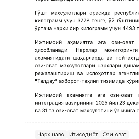
Гўшт маҳсулотлари орасида республи
килограмм учун 3778 тенге, қўй гўштин
ўртача нархи бир килограмм учун 4493 
Ижтимоий аҳамиятга эга озиқ-овқат
ҳисобланади. Нархлар мониторинг
аҳамиятидаги шаҳарларда ва пойтахтд
озиқ-овқат маҳсулотлари нархлари дин
режалаштириш ва ислоҳотлар агентли
"Талдау" ахборот-таҳлил тизимида кўр
Ижтимоий аҳамиятга эга озиқ-овқат
интеграция вазирининг 2025 йил 23 дека
ва 31 та озиқ-овқат маҳсулотини ўз ичига 
Нарх-наво
Иқтисодиёт
Озиқ-овқат