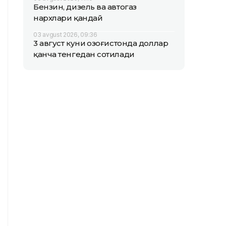
Бензин, дизель ва автогаз
нархлари қандай
03 avgust 2026, 09:36
3 август куни Қозоғистонда доллар
қанча тенгедан сотилади