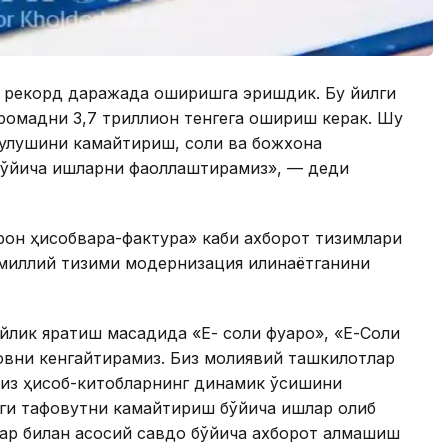
и рекорд даражада оширишга эришдик. Бу йилги
аромадни 3,7 триллион тенгега ошириш керак. Шу
 улушини камайтириш, солиқ ва божхона
ўйича ишларни фаоллаштирамиз», — деди
рон ҳисобварақ-фактура» каби ахборот тизимлари
миллий тизими модернизация қилинаётганини
йлик яратиш мақсадида «Е- солиқ фуқаро», «Е-Солиқ
ровни кенгайтирамиз. Биз молиявий ташкилотлар
лсиз ҳисоб-китобларнинг динамик ўсишини
ги тафовутни камайтириш бўйича ишлар олиб
лар билан асосий савдо бўйича ахборот алмашиш