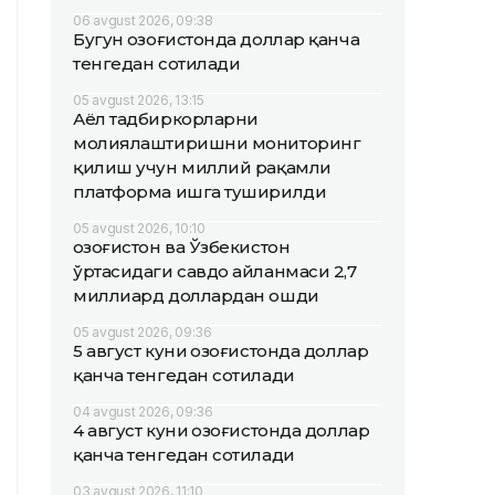
06 avgust 2026, 09:38
Бугун Қозоғистонда доллар қанча
тенгедан сотилади
05 avgust 2026, 13:15
Аёл тадбиркорларни
молиялаштиришни мониторинг
қилиш учун миллий рақамли
платформа ишга туширилди
05 avgust 2026, 10:10
Қозоғистон ва Ўзбекистон
ўртасидаги савдо айланмаси 2,7
миллиард доллардан ошди
05 avgust 2026, 09:36
5 август куни Қозоғистонда доллар
қанча тенгедан сотилади
04 avgust 2026, 09:36
4 август куни Қозоғистонда доллар
қанча тенгедан сотилади
03 avgust 2026, 11:10