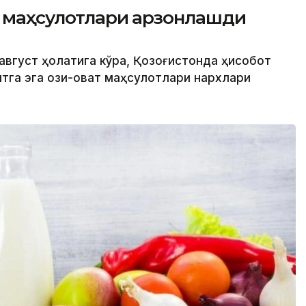
т маҳсулотлари арзонлашди
 август ҳолатига кўра, Қозоғистонда ҳисобот
тга эга озиқ-овқат маҳсулотлари нархлари