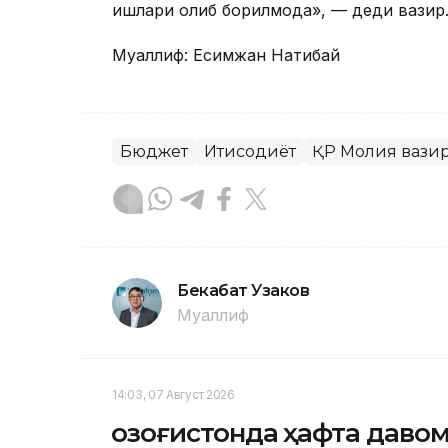
ишлари олиб борилмоқда», — деди вазир
Муаллиф: Есимжан Нақтибай
Бюджет
Иқтисодиёт
ҚР Молия вази
Бекабат Узаков
Муаллиф
14:03, 07 Август 2026
Қозоғистонда ҳафта даво