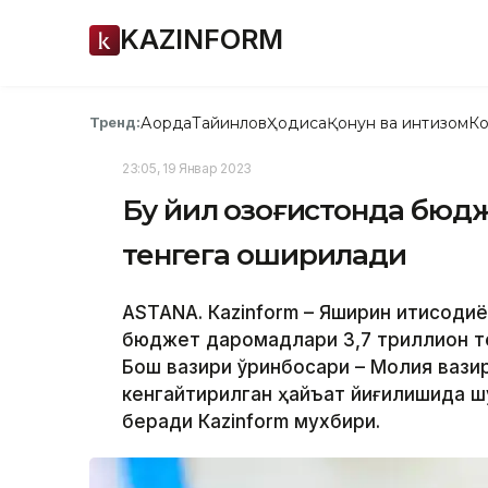
KAZINFORM
Ақорда
Тайинлов
Ҳодиса
Қонун ва интизом
Ко
Тренд:
23:05, 19 Январ 2023
Бу йил Қозоғистонда бюд
тенгега оширилади
ASTANА. Кazinform – Яширин иқтисодиё
бюджет даромадлари 3,7 триллион т
Бош вазири ўринбосари – Молия вази
кенгайтирилган ҳайъат йиғилишида ш
беради Кazinform мухбири.