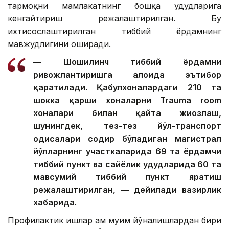
тармоқни мамлакатнинг бошқа ҳудудларига
кенгайтириш режалаштирилган. Бу
ихтисослаштирилган тиббий ёрдамнинг
мавжудлигини оширади.
— Шошилинч тиббий ёрдамни
ривожлантиришга алоҳида эътибор
қаратилади. Қабулхоналардаги 210 та
шокка қарши хоналарни Trauma room
хоналари билан қайта жиҳозлаш,
шунингдек, тез-тез йўл-транспорт
ҳодисалари содир бўладиган магистрал
йўлларнинг участкаларида 69 та ёрдамчи
тиббий пункт ва сайёҳлик ҳудудларида 60 та
мавсумий тиббий пункт яратиш
режалаштирилган, — дейилади вазирлик
хабарида.
Профилактик ишлар ҳам муҳим йўналишлардан бири