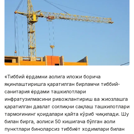
«Тиббий ёрдамни аҳолига иложи борича
яқинлаштиришга қаратилган бирламчи тиббий-
санитария ёрдами ташкилотлари
инфратузилмасини ривожлантириш ва жиҳозлашга
қаратилган давлат соғлиқни сақлаш ташкилотлари
тармоғининг қоидалари қайта кўриб чиқилади. Шу
билан бирга, аҳолиси 50 кишигача бўлган аҳоли
пунктлари биноларсиз тиббиёт ходимлари билан