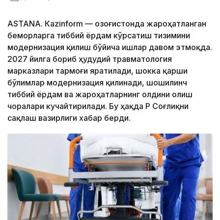
ASTANА. Кazinform — Қозоғистонда жароҳатланган
беморларга тиббий ёрдам кўрсатиш тизимини
модернизация қилиш бўйича ишлар давом этмоқда.
2027 йилга бориб ҳудудий травматология
марказлари тармоғи яратилади, шокка қарши
бўлимлар модернизация қилинади, шошилинч
тиббий ёрдам ва жароҳатларнинг олдини олиш
чоралари кучайтирилади. Бу ҳақда ҚР Соғлиқни
сақлаш вазирлиги хабар берди.