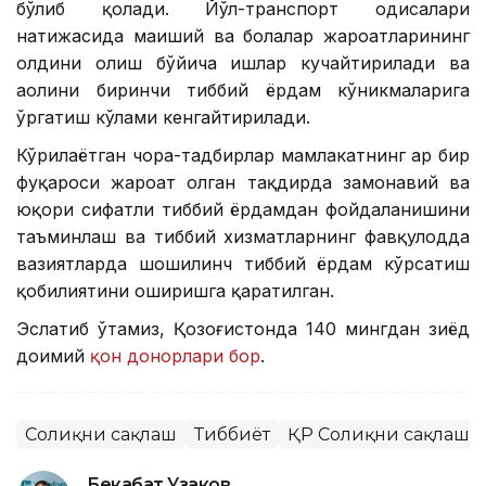
бўлиб қолади. Йўл-транспорт ҳодисалари
натижасида маиший ва болалар жароҳатларининг
олдини олиш бўйича ишлар кучайтирилади ва
аҳолини биринчи тиббий ёрдам кўникмаларига
ўргатиш кўлами кенгайтирилади.
Кўрилаётган чора-тадбирлар мамлакатнинг ҳар бир
фуқароси жароҳат олган тақдирда замонавий ва
юқори сифатли тиббий ёрдамдан фойдаланишини
таъминлаш ва тиббий хизматларнинг фавқулодда
вазиятларда шошилинч тиббий ёрдам кўрсатиш
қобилиятини оширишга қаратилган.
Эслатиб ўтамиз, Қозоғистонда 140 мингдан зиёд
доимий
қон донорлари бор
.
Соғлиқни сақлаш
Тиббиёт
ҚР Соғлиқни сақлаш 
Бекабат Узаков