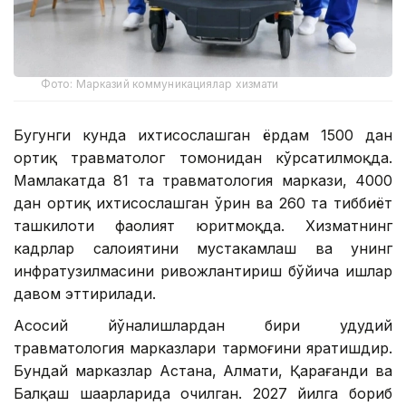
Фото: Марказий коммуникациялар хизмати
Бугунги кунда ихтисослашган ёрдам 1500 дан
ортиқ травматолог томонидан кўрсатилмоқда.
Мамлакатда 81 та травматология маркази, 4000
дан ортиқ ихтисослашган ўрин ва 260 та тиббиёт
ташкилоти фаолият юритмоқда. Хизматнинг
кадрлар салоҳиятини мустаҳкамлаш ва унинг
инфратузилмасини ривожлантириш бўйича ишлар
давом эттирилади.
Асосий йўналишлардан бири ҳудудий
травматология марказлари тармоғини яратишдир.
Бундай марказлар Астана, Алмати, Қарағанди ва
Балқаш шаҳарларида очилган. 2027 йилга бориб