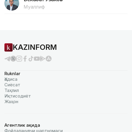
Муаллиф
KAZINFORM
Ruknlar
Ҳодиса
Сиёсат
Таҳлил
Иқтисодиёт
Жаҳон
Агентлик ҳақида
Фойдаланувчи шартномаси