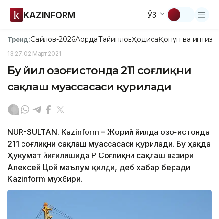
KAZINFORM
ЎЗ
Сайлов-2026
Ақорда
Тайинлов
Ҳодиса
Қонун ва интизо
Тренд:
13:27, 02 Март 2021
Бу йил Қозоғистонда 211 соғлиқни
сақлаш муассасаси қурилади
NUR-SULTAN. Kazinform – Жорий йилда Қозоғистонда
211 соғлиқни сақлаш муассасаси қурилади. Бу ҳақда
Ҳукумат йиғилишида ҚР Соғлиқни сақлаш вазири
Алексей Цой маълум қилди, деб хабар беради
Kazinform мухбири.