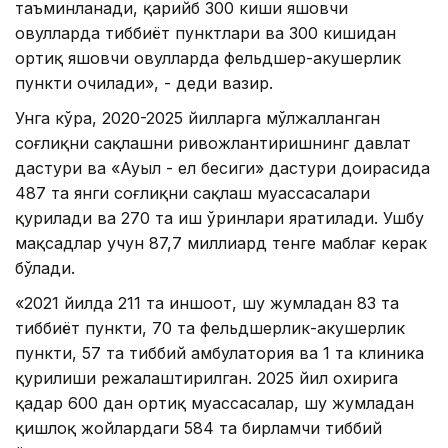
таъминланади, қарийб 300 киши яшовчи
овулларда тиббиёт пунктлари ва 300 кишидан
ортиқ яшовчи овулларда фельдшер-акушерлик
пункти очилади», - деди вазир.
Унга кўра, 2020-2025 йилларга мўлжалланган
соғлиқни сақлашни ривожлантиришнинг давлат
дастури ва «Ауыл - ел бесиги» дастури доирасида
487 та янги соғлиқни сақлаш муассасалари
қурилади ва 270 та иш ўринлари яратилади. Ушбу
мақсадлар учун 87,7 миллиард тенге маблағ керак
бўлади.
«2021 йилда 211 та иншоот, шу жумладан 83 та
тиббиёт пункти, 70 та фельдшерлик-акушерлик
пункти, 57 та тиббий амбулатория ва 1 та клиника
қурилиши режалаштирилган. 2025 йил охирига
қадар 600 дан ортиқ муассасалар, шу жумладан
қишлоқ жойлардаги 584 та бирламчи тиббий