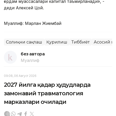
ёрдам муассасалари капитал таъмирланади», -
деди Алексей Цой.
Муаллиф: Марлан Жиембай
Соғлиқни сақлаш
Қурилиш
Тиббиёт
Асосий я
без автора
Муаллиф
09:08, 06 Август 2026
2027 йилга қадар ҳудудларда
замонавий травматология
марказлари очилади