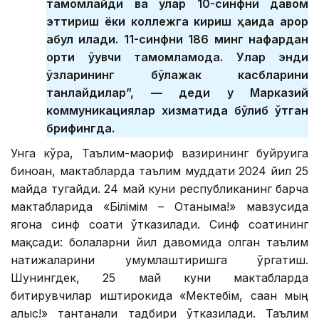
тамомлайди ва улар 10-синфни давом
эттириш ёки коллежга кириш ҳақида қарор
қабул қилади. 11-синфни 186 минг нафардан
ортиқ ўқувчи тамомламоқда. Улар энди
ўзларининг бўлажак касбларини
танлайдилар”, — деди у Марказий
коммуникациялар хизматида бўлиб ўтган
брифингда.
Унга кўра, Таълим-маориф вазирининг буйруғига
биноан, мактабларда таълим муддати 2024 йил 25
майда тугайди. 24 май куни республиканинг барча
мактабларида «Білімім – Отаныма!» мавзусида
ягона синф соати ўтказилади. Синф соатининг
мақсади: болаларни йил давомида олган таълим
натижаларини умумлаштиришга ўргатиш.
Шунингдек, 25 май куни мактабларда
битирувчилар иштирокида «Мектебім, саған мың
алғыс!» тантанали тадбири ўтказилади. Таълим