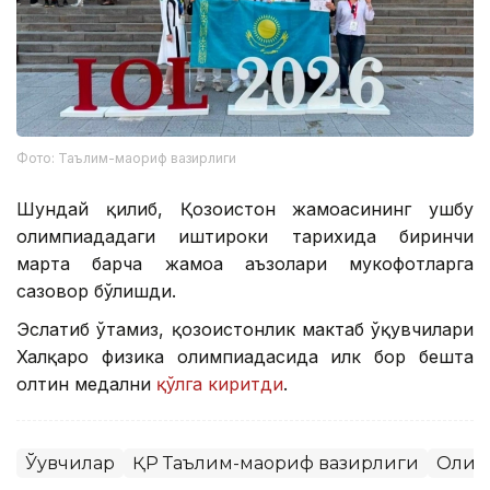
Фото: Таълим-маориф вазирлиги
Шундай қилиб, Қозоғистон жамоасининг ушбу
олимпиададаги иштироки тарихида биринчи
марта барча жамоа аъзолари мукофотларга
сазовор бўлишди.
Эслатиб ўтамиз, қозоғистонлик мактаб ўқувчилари
Халқаро физика олимпиадасида илк бор бешта
олтин медални
қўлга киритди
.
Ўқувчилар
ҚР Таълим-маориф вазирлиги
Олим