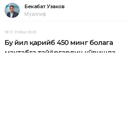
Бекабат Узаков
Муаллиф
18:17, 31 Июл 2026
Бу йил қарийб 450 минг болага
мактабга тайёргарлик кўришда
ёрдам берилади — вазирлик
ASTANА. Кazinform – 2026 йил 1 августдан 30
сентябргача ижтимоий ҳимояга муҳтож болаларга
Умуммажбурий таълим жамғармаси доирасида
мактаб формаси, пойабзал ва мактаб анжомларини
сотиб олишга ёрдам берилади.