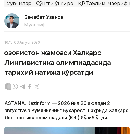
Ўқувчилар
Сўнгги қўнғироқ
ҚР Таълим-маориф в
Бекабат Узаков
Муаллиф
16:15, 03 Август 2026
Қозоғистон жамоаси Халқаро
Лингивистика олимпиадасида
тарихий натижа кўрсатди
ASTANА. Кazinform — 2026 йил 26 июлдан 2
августгача Руминиянинг Бухарест шаҳрида Халқаро
Лингвистика олимпиадаси (IOL) бўлиб ўтди.