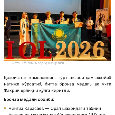
Фото: Таълим-маориф вазирлиги
Қозоғистон жамоасининг тўрт аъзоси ҳам ажойиб
натижа кўрсатиб, битта бронза медаль ва учта
Фахрий ёрлиқни қўлга киритди.
Бронза медали соҳиби:
Чингиз Қарасаев — Орал шаҳридаги табиий
фанлар ва математика йўналишидаги NISнинг