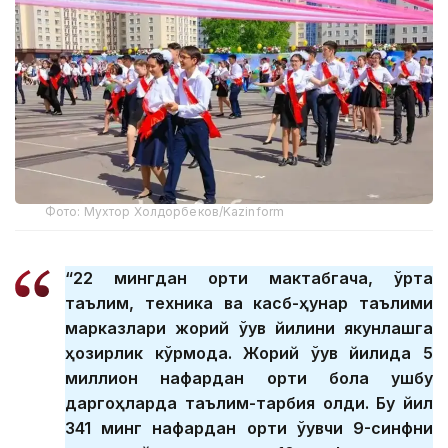
Фото: Мухтор Холдорбеков/Kazinform
“22 мингдан ортиқ мактабгача, ўрта
таълим, техника ва касб-ҳунар таълими
марказлари жорий ўқув йилини якунлашга
ҳозирлик кўрмоқда. Жорий ўқув йилида 5
миллион нафардан ортиқ бола ушбу
даргоҳларда таълим-тарбия олди. Бу йил
341 минг нафардан ортиқ ўқувчи 9-синфни