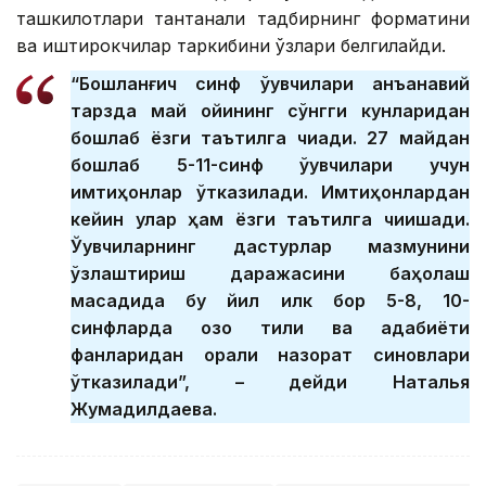
ташкилотлари тантанали тадбирнинг форматини
ва иштирокчилар таркибини ўзлари белгилайди.
“Бошланғич синф ўқувчилари анъанавий
тарзда май ойининг сўнгги кунларидан
бошлаб ёзги таътилга чиқади. 27 майдан
бошлаб 5-11-синф ўқувчилари учун
имтиҳонлар ўтказилади. Имтиҳонлардан
кейин улар ҳам ёзги таътилга чиқишади.
Ўқувчиларнинг дастурлар мазмунини
ўзлаштириш даражасини баҳолаш
мақсадида бу йил илк бор 5-8, 10-
синфларда қозоқ тили ва адабиёти
фанларидан оралиқ назорат синовлари
ўтказилади”, – дейди Наталья
Жумадилдаева.