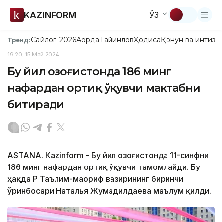
KAZINFORM
ЎЗ
Сайлов-2026
Ақорда
Тайинлов
Ҳодиса
Қонун ва интизо
Тренд:
19:20, 15 Май 2024
Бу йил Қозоғистонда 186 минг
нафардан ортиқ ўқувчи мактабни
битиради
ASTANА. Кazinform - Бу йил Қозоғистонда 11-синфни
186 минг нафардан ортиқ ўқувчи тамомлайди. Бу
ҳақда ҚР Таълим-маориф вазирининг биринчи
ўринбосари Наталья Жумадилдаева маълум қилди.