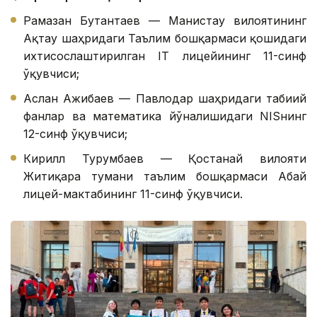
Рамазан Бутантаев — Манғистау вилоятининг
Ақтау шаҳридаги Таълим бошқармаси қошидаги
ихтисослаштирилган IТ лицейининг 11-синф
ўқувчиси;
Аслан Ажибаев — Павлодар шаҳридаги табиий
фанлар ва математика йўналишидаги NISнинг
12-синф ўқувчиси;
Кирилл Турғумбаев — Қостанай вилояти
Житиқара тумани таълим бошқармаси Абай
лицей-мактабининг 11-синф ўқувчиси.