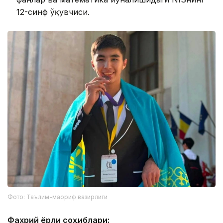
12-синф ўқувчиси.
Фото: Таълим-маориф вазирлиги
Фахрий ёрлиқ соҳиблари: