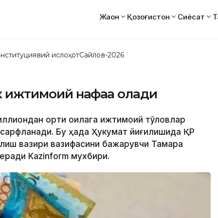
Жаҳон
Қозоғистон
Сиёсат
Т
нституциявий ислоҳот
Сайлов-2026
ик ижтимоий нафақа олади
иллиондан ортиқ оилага ижтимоий тўловлар
 сарфланади. Бу ҳақда Ҳукумат йиғилишида ҚР
илиш вазири вазифасини бажарувчи Тамара
еради Kazinform мухбири.