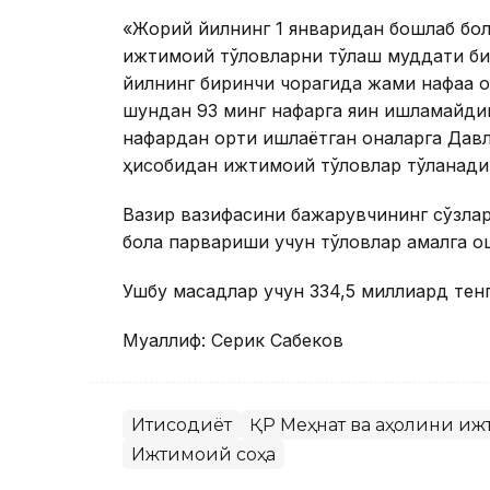
«Жорий йилнинг 1 январидан бошлаб бол
ижтимоий тўловларни тўлаш муддати би
йилнинг биринчи чорагида жами нафақа 
шундан 93 минг нафарга яқин ишламайди
нафардан ортиқ ишлаётган оналарга Дав
ҳисобидан ижтимоий тўловлар тўланади»
Вазир вазифасини бажарувчининг сўзлари
бола парвариши учун тўловлар амалга 
Ушбу мақсадлар учун 334,5 миллиард тен
Муаллиф: Серик Сабеков
Иқтисодиёт
ҚР Меҳнат ва аҳолини и
Ижтимоий соҳа