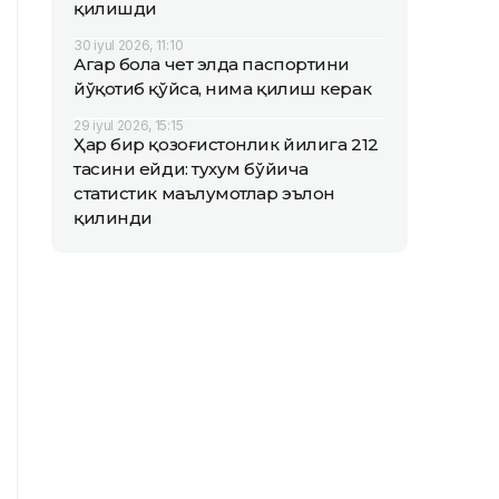
қилишди
30 iyul 2026, 11:10
Агар бола чет элда паспортини
йўқотиб қўйса, нима қилиш керак
29 iyul 2026, 15:15
Ҳар бир қозоғистонлик йилига 212
тасини ейди: тухум бўйича
статистик маълумотлар эълон
қилинди