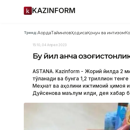
KAZINFORM
Ақорда
Тайинлов
Ҳодиса
Қонун ва интизом
Ко
Тренд:
15:10, 04 Апрел 2023
Бу йил қанча қозоғистонл
ASTANA. Kazinform - Жорий йилда 2 м
тўланади ва бунга 1,2 триллион тенге
Меҳнат ва аҳолини ижтимоий ҳимоя қ
Дуйсенова маълум қилди, дея хабар б