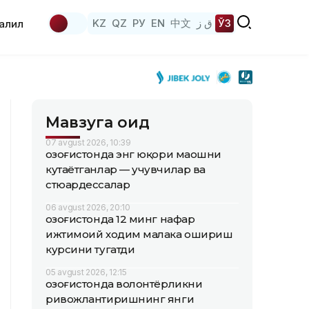
KZ
QZ
РУ
EN
中文
ق ز
ЎЗ
аҳлил
Мавзуга оид
07 avgust 2026, 10:39
Қозоғистонда энг юқори маошни
кутаётганлар — учувчилар ва
стюардессалар
06 avgust 2026, 20:10
Қозоғистонда 12 минг нафар
ижтимоий ходим малака ошириш
курсини тугатди
05 avgust 2026, 12:15
Қозоғистонда волонтёрликни
ривожлантиришнинг янги