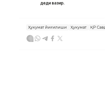
деди вазир.
Ҳукумат йиғилиши
Ҳукумат
ҚР Сав
Бекабат Узаков
Муаллиф
10:37, 03 Август 2026
Ҳудудларда янги вокзалла
хаби ва турар жой бино