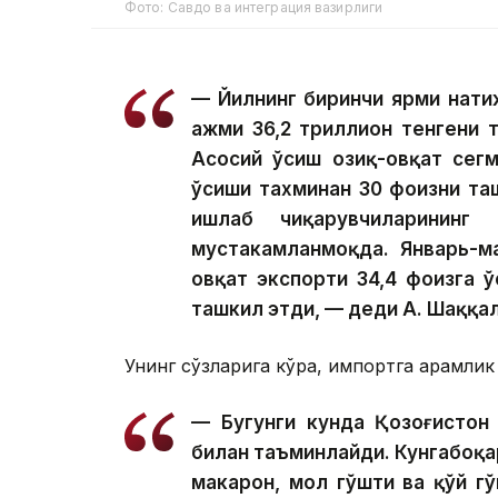
Фото: Савдо ва интеграция вазирлиги
— Йилнинг биринчи ярми нати
ҳажми 36,2 триллион тенгени 
Асосий ўсиш озиқ-овқат сег
ўсиши тахминан 30 фоизни та
ишлаб чиқарувчиларининг
мустаҳкамланмоқда. Январь-м
овқат экспорти 34,4 фоизга 
ташкил этди, — деди А. Шаққа
Унинг сўзларига кўра, импортга қарамлик
— Бугунги кунда Қозоғистон 
билан таъминлайди. Кунгабоқар 
макарон, мол гўшти ва қўй г