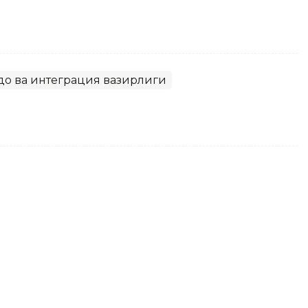
до ва интеграция вазирлиги
р, сув қувурлари, логистика
лари фойдаланишга