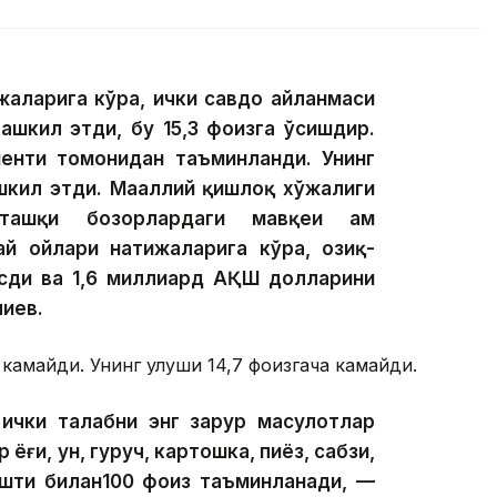
жаларига кўра, ички савдо айланмаси
ташкил этди, бу 15,3 фоизга ўсишдир.
менти томонидан таъминланди. Унинг
шкил этди. Маҳаллий қишлоқ хўжалиги
 ташқи бозорлардаги мавқеи ҳам
ай ойлари натижаларига кўра, озиқ-
ўсди ва 1,6 миллиард АҚШ долларини
лиев.
 камайди. Унинг улуши 14,7 фоизгача камайди.
ички талабни энг зарур маҳсулотлар
ёғи, ун, гуруч, картошка, пиёз, сабзи,
ўшти билан100 фоиз таъминланади, —