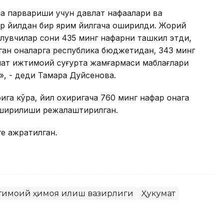
а парвариши учун давлат нафақалари ва
р йилдан бир ярим йилгача оширилди. Жорий
олувчилар сони 435 минг нафарни ташкил этди,
ган оналарга республика бюджетидан, 343 минг
лат ижтимоий суғурта жамғармаси маблағлари
, - деди Тамара Дуйсенова.
га кўра, йил охиригача 760 минг нафар онага
оширилиши режалаштирилган.
ге ажратилган.
жтимоий ҳимоя қилиш вазирлиги
Ҳукумат