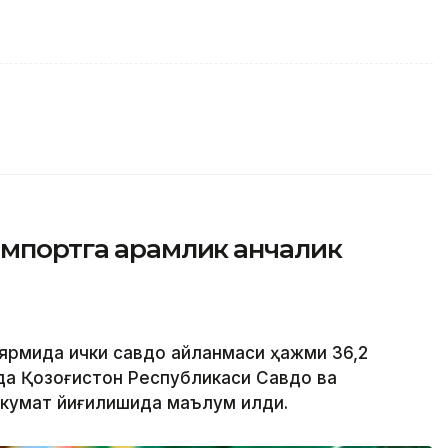
мпортга қарамлик қанчалик
 ярмида ички савдо айланмаси ҳажми 36,2
қда Қозоғистон Республикаси Савдо ва
укумат йиғилишида маълум қилди.