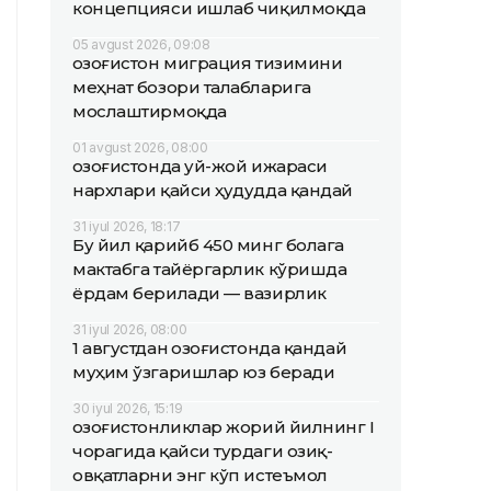
концепцияси ишлаб чиқилмоқда
05 avgust 2026, 09:08
Қозоғистон миграция тизимини
меҳнат бозори талабларига
мослаштирмоқда
01 avgust 2026, 08:00
Қозоғистонда уй-жой ижараси
нархлари қайси ҳудудда қандай
31 iyul 2026, 18:17
Бу йил қарийб 450 минг болага
мактабга тайёргарлик кўришда
ёрдам берилади — вазирлик
31 iyul 2026, 08:00
1 августдан Қозоғистонда қандай
муҳим ўзгаришлар юз беради
30 iyul 2026, 15:19
Қозоғистонликлар жорий йилнинг I
чорагида қайси турдаги озиқ-
овқатларни энг кўп истеъмол