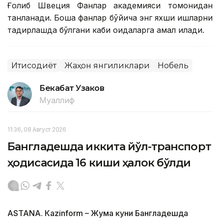
Ғолиб Швеция Фанлар академияси томонидан
танланади. Бошқа фанлар бўйича энг яхши ишларни
тақдирлашда бўлгани каби қоидаларга амал қилади.
Иқтисодиёт
Жаҳон янгиликлари
Нобель
Бекабат Узаков
Муаллиф
11:36, 08 Август 2026
Бангладешда иккита йўл-транспорт
ҳодисасида 16 киши ҳалок бўлди
ASTANА. Кazinform – Жума куни Бангладешда