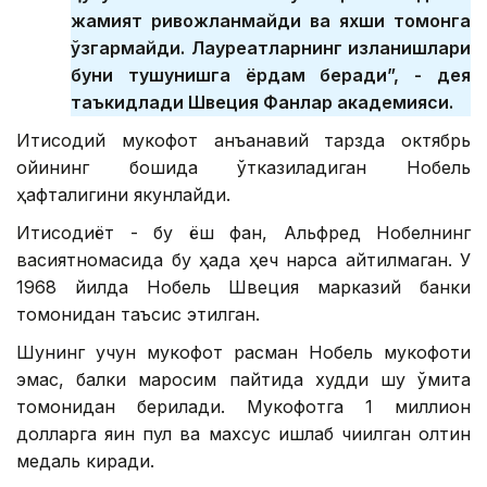
жамият ривожланмайди ва яхши томонга
ўзгармайди. Лауреатларнинг изланишлари
буни тушунишга ёрдам беради”, - дея
таъкидлади Швеция Фанлар академияси.
Иқтисодий мукофот анъанавий тарзда октябрь
ойининг бошида ўтказиладиган Нобель
ҳафталигини якунлайди.
Иқтисодиёт - бу ёш фан, Альфред Нобелнинг
васиятномасида бу ҳақда ҳеч нарса айтилмаган. У
1968 йилда Нобель Швеция марказий банки
томонидан таъсис этилган.
Шунинг учун мукофот расман Нобель мукофоти
эмас, балки маросим пайтида худди шу қўмита
томонидан берилади. Мукофотга 1 миллион
долларга яқин пул ва махсус ишлаб чиқилган олтин
медаль киради.