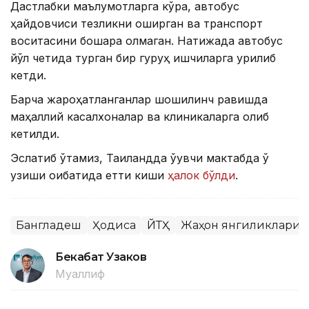
Дастлабки маълумотларга кўра, автобус
ҳайдовчиси тезликни оширган ва транспорт
воситасини бошқара олмаган. Натижада автобус
йўл четида турган бир гуруҳ ишчиларга урилиб
кетди.
Барча жароҳатланганлар шошилинч равишда
маҳаллий касалхоналар ва клиникаларга олиб
кетилди.
Эслатиб ўтамиз, Таиландда ўқувчи мактабда ўқ
узиши оқибатида етти киши
ҳалок бўлди
.
Бангладеш
Ҳодиса
ЙТҲ
Жаҳон янгиликлари
Бекабат Узаков
Муаллиф