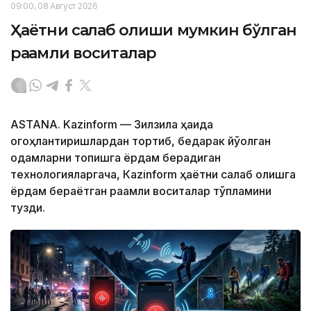
09:00, 08 Август 2026
Ҳаётни сақлаб қолиши мумкин бўлган
рақамли воситалар
ASTANA. Kazinform — Зилзила ҳақида
огоҳлантиришлардан тортиб, бедарак йўқолган
одамларни топишга ёрдам берадиган
технологияларгача, Кazinform ҳаётни сақлаб қолишга
ёрдам бераётган рақамли воситалар тўпламини
тузди.