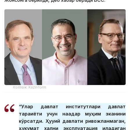
Жонсонга берилди, деб хабар беради ВСС.
Коллаж: Kazinform
“Улар давлат институтлари давлат
тараққиёти учун нақадар муҳим эканини
кўрсатди. Ҳуқуқий давлати ривожланмаган,
ҳукумат халқни эксплуатация қиладиган