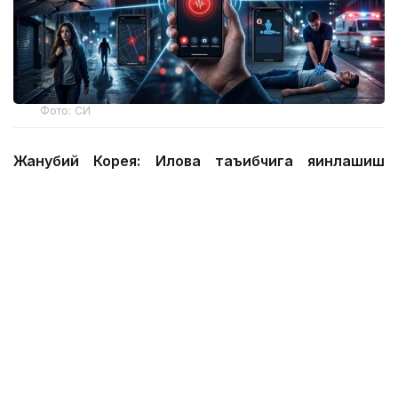
Фото: СИ
Жанубий Корея: Илова таъқибчига яқинлашиш
ҳақида огоҳлантиради
2026 йил 24 июнда Жанубий Корея шахсий
хавфсизлик учун энг сўнгги рақамли воситалардан
бирини ишга туширди.
Ҳукумат иловаси таъқиб қилувчи қурбонларга
электрон билагузук тақишлари шарт бўлган таъқиб
қилувчиларининг жойлашуви ва йўналишини реал
вақт режимида кўриш имконини беради.
Агар таъқибчи маълум масофага яқинлашса,