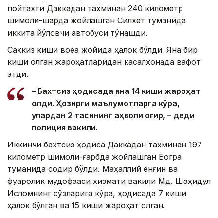
пойтахти Даккадан тахминан 240 километр
шимоли-шарқда жойлашган Силхет туманида
иккита йўловчи автобуси тўқнашди.
Саккиз киши воқеа жойида ҳалок бўлди. Яна бир
киши олган жароҳатларидан касалхонада вафот
этди.
– Бахтсиз ҳодисада яна 14 киши жароҳат
олди. Ҳозирги маълумотларга кўра,
улардан 2 тасининг аҳволи оғир, – деди
полиция вакили.
Иккинчи бахтсиз ҳодиса Даккадан тахминан 197
километр шимоли-ғарбда жойлашган Богра
туманида содир бўлди. Маҳаллий ёнғин ва
фуқаролик мудофааси хизмати вакили Мд. Шаҳидул
Исломнинг сўзларига кўра, ҳодисада 7 киши
ҳалок бўлган ва 15 киши жароҳат олган.