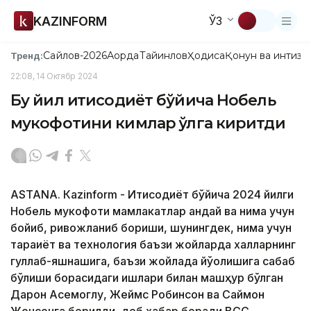
KAZINFORM
ЎЗ
Сайлов-2026
Ақорда
Тайинлов
Ҳодиса
Қонун ва интизо
Тренд:
22:08, 14 Октябр 2024
Бу йил иқтисодиёт бўйича Нобель
мукофотини кимлар қўлга киритди
ASTANА. Кazinform - Иқтисодиёт бўйича 2024 йилги
Нобель мукофоти мамлакатлар қандай ва нима учун
бойиб, ривожланиб бориши, шунингдек, нима учун
тараққиёт ва технология баъзи жойларда халқларнинг
гуллаб-яшнашига, баъзи жойлада йўқолишига сабаб
бўлиши борасидаги ишлари билан машҳур бўлган
Дарон Аcемоглу, Жеймс Робинсон ва Саймон