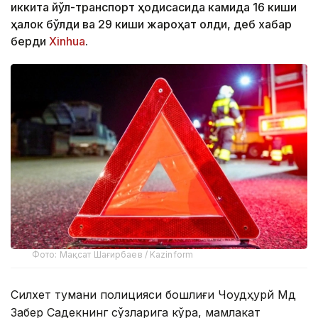
иккита йўл-транспорт ҳодисасида камида 16 киши
ҳалок бўлди ва 29 киши жароҳат олди, деб хабар
берди
Xinhua
.
Фото: Мақсат Шағирбаев / Kazinform
Силхет тумани полицияси бошлиғи Чоудҳурй Мд
Забер Садекнинг сўзларига кўра, мамлакат