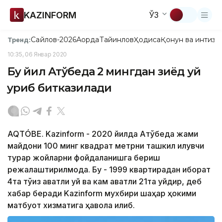
KAZINFORM
ЎЗ
Сайлов-2026
Ақорда
Тайинлов
Ҳодиса
Қонун ва интизо
Тренд:
10:35, 06 Январ 2020
Бу йил Ақтўбеда 2 мингдан зиёд уй
қуриб битказилади
AQTÓBE. Kazinform - 2020 йилда Ақтўбеда жами
майдони 100 минг квадрат метрни ташкил қилувчи
турар жойларни фойдаланишга бериш
режалаштирилмоқда. Бу - 1999 квартирадан иборат
4та тўққиз қаватли уй ва кам қаватли 21та уйдир, деб
хабар беради Kazinform мухбири шаҳар ҳокими
матбуот хизматига ҳавола қилиб.