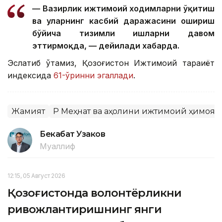
— Вазирлик ижтимоий ходимларни ўқитиш
ва уларнинг касбий даражасини ошириш
бўйича тизимли ишларни давом
эттирмоқда, — дейилади хабарда.
Эслатиб ўтамиз, Қозоғистон Ижтимоий тараққиёт
индексида
61-ўринни эгаллади
.
Жамият
ҚР Меҳнат ва аҳолини ижтимоий ҳимоя
Бекабат Узаков
Муаллиф
12:15, 05 Август 2026
Қозоғистонда волонтёрликни
ривожлантиришнинг янги