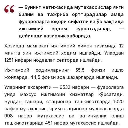
— Бунинг натижасида мутахассислар янги
билим ва тажриба орттирадилар ҳамда
фуқароларга юқори сифатли ва ўз вақтида
ижтимоий ёрдам кўрсатадилар, —
дейилади вазирлик хабарида.
Ҳозирда мамлакат ижтимоий ҳимоя тизимида 12
мингга яқин ижтимоий ходим ишлайди. Улардан
1251 нафари нодавлат секторда ишлайди.
Ижтимоий ходимларнинг 55,5 фоизи қишлоқ
жойларда, 44,5 фоизи эса шаҳарларда ишлайди.
Уларнинг аксарияти — 9532 нафари — фуқароларга
уйда махсус ижтимоий хизматлар кўрсатади.
Бундан ташқари, стационар ташкилотларда 1020
нафар мутахассис, ярим стационар муассасаларда
998 нафар мутахассис ва вақтинчалик қолиш
ташкилотларида 451 нафар мутахассис ишлайди.