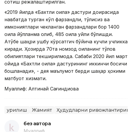
сотиш режалаштирилган.
«2019 йилда «Бахтли оила» дастури доирасида
навбатда турган кўп фарзандли, тўлиқсиз ва
имкониятлари чекланган фарзандлари бор 1400
оила йўлланма олиб, 485 оила уйли бўлишди.
Ақтўбе шаҳри ушбу кўрсатгич бўйича кучли учликка
киради. Ҳозирда 70та номзод оиланинг тўлов
қобилиятлари текширилмоқда. Сабаби 2020 йил март
ойида «Бахтли оила» дастурининг иккинчи босқичи
бошланади», - дея маълумот берди шаҳар ҳокими
матбуот хизмати.
Муаллиф: Алтинай Сағиндиқова
Қурилиш
Жамият
Ҳудудларни ривожлантириш
без автора
Муаллиф