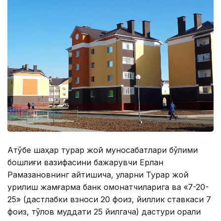
Ақтўбе шаҳар турар жой муносабатлари бўлими
бошлиғи вазифасини бажарувчи Ерлан
Рамазановнинг айтишича, уларни Турар жой
қурилиш жамғарма банк омонатчиларига ва «7-20-
25» (дастлабки взноси 20 фоиз, йиллик ставкаси 7
фоиз, тўлов муддати 25 йилгача) дастури орқали