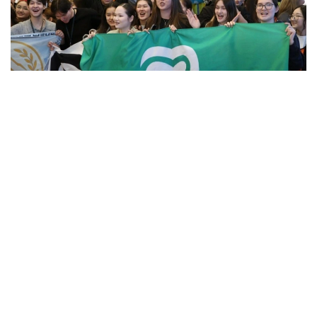
Фото: Алмати ҳокимлиги
Унинг сўзларига кўра, концепцияга киритилган
муҳим йўналишлардан бири — секторал
волонтёрликни ривожлантириш.
– Волонтёрлик 14 та йўналишда амалга
оширилади. Ҳозирда улардан 12 таси учун
методологик воситалар ишлаб чиқилган.
Ўтган йили 8 та, бу йил эса яна 4 та
йўналиш бўйича методологиялар ишлаб
чиқилган. Ушбу ҳужжатлар