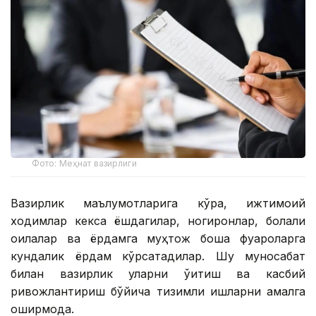
Фото: Меҳнат вазирлиги
Вазирлик маълумотларига кўра, ижтимоий
ходимлар кекса ёшдагилар, ногиронлар, болали
оилалар ва ёрдамга муҳтож бошқа фуқароларга
кундалик ёрдам кўрсатадилар. Шу муносабат
билан вазирлик уларни ўқитиш ва касбий
ривожлантириш бўйича тизимли ишларни амалга
оширмоқда.