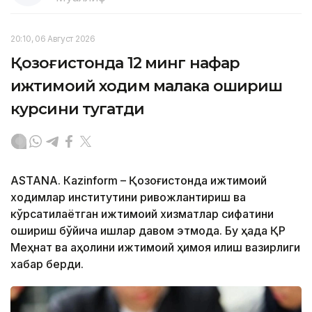
20:10, 06 Август 2026
Қозоғистонда 12 минг нафар
ижтимоий ходим малака ошириш
курсини тугатди
ASTANА. Кazinform – Қозоғистонда ижтимоий
ходимлар институтини ривожлантириш ва
кўрсатилаётган ижтимоий хизматлар сифатини
ошириш бўйича ишлар давом этмоқда. Бу ҳақда ҚР
Меҳнат ва аҳолини ижтимоий ҳимоя қилиш вазирлиги
хабар берди.