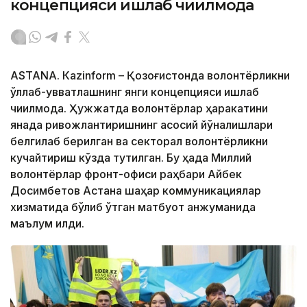
концепцияси ишлаб чиқилмоқда
ASTANА. Кazinform – Қозоғистонда волонтёрликни
қўллаб-қувватлашнинг янги концепцияси ишлаб
чиқилмоқда. Ҳужжатда волонтёрлар ҳаракатини
янада ривожлантиришнинг асосий йўналишлари
белгилаб берилган ва секторал волонтёрликни
кучайтириш кўзда тутилган. Бу ҳақда Миллий
волонтёрлар фронт-офиси раҳбари Айбек
Досимбетов Астана шаҳар коммуникациялар
хизматида бўлиб ўтган матбуот анжуманида
маълум қилди.