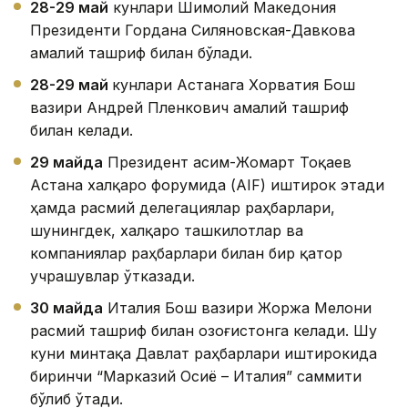
28-29 май
кунлари Шимолий Македония
Президенти Гордана Силяновская-Давкова
амалий ташриф билан бўлади.
28-29 май
кунлари Астанага Хорватия Бош
вазири Андрей Пленкович амалий ташриф
билан келади.
29 майда
Президент Қасим-Жомарт Тоқаев
Астана халқаро форумида (AIF) иштирок этади
ҳамда расмий делегациялар раҳбарлари,
шунингдек, халқаро ташкилотлар ва
компаниялар раҳбарлари билан бир қатор
учрашувлар ўтказади.
30 майда
Италия Бош вазири Жоржа Мелони
расмий ташриф билан Қозоғистонга келади. Шу
куни минтақа Давлат раҳбарлари иштирокида
биринчи “Марказий Осиё – Италия” саммити
бўлиб ўтади.