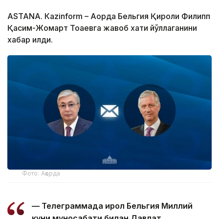
ASTANА. Кazinform – Ақорда Бельгия Қироли Филипп
Қасим-Жомарт Тоқаевга жавоб хати йўллаганини
хабар қилди.
Фото: Ақорда
— Телеграммада Қирол Бельгия Миллий
куни муносабати билан Давлат