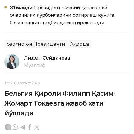
31 майда
Президент Сиёсий қатағон ва
очарчилик қурбонларини хотирлаш кунига
бағишланган тадбирда иштирок этади.
Қозоғистон Президенти
Ақорда
Ляззат Сейданова
Муаллиф
17:12, 08 Август 2026
Бельгия Қироли Филипп Қасим-
Жомарт Тоқаевга жавоб хати
йўллади