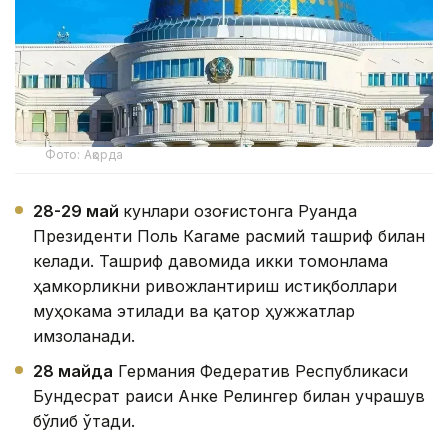
Фото: Ақорда
28-29 май
кунлари Қозоғистонга Руанда
Президенти Поль Кагаме расмий ташриф билан
келади. Ташриф давомида икки томонлама
ҳамкорликни ривожлантириш истиқболлари
муҳокама этилади ва қатор ҳужжатлар
имзоланади.
28 майда
Германия Федератив Республикаси
Бундесрат раиси Анке Релингер билан учрашув
бўлиб ўтади.