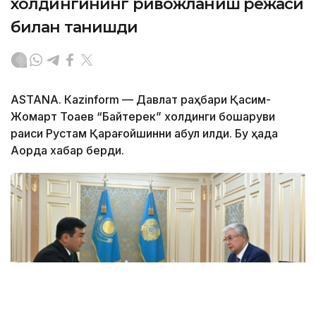
холдингининг ривожланиш режаси
билан танишди
ASTANА. Каzinform — Давлат раҳбари Қасим-
Жомарт Тоқаев “Байтерек” холдинги бошқаруви
раиси Рустам Қарағойшинни қабул қилди. Бу ҳақда
Ақорда хабар берди.