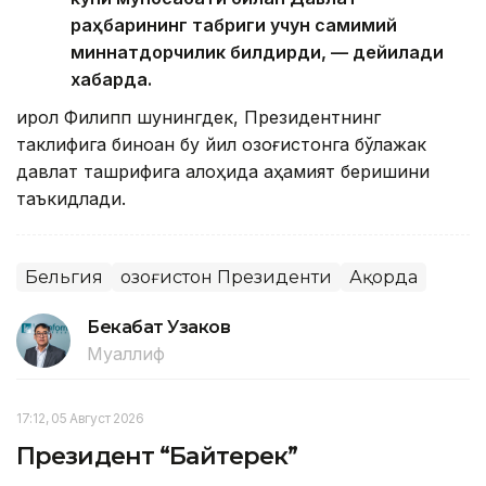
раҳбарининг табриги учун самимий
миннатдорчилик билдирди, — дейилади
хабарда.
Қирол Филипп шунингдек, Президентнинг
таклифига биноан бу йил Қозоғистонга бўлажак
давлат ташрифига алоҳида аҳамият беришини
таъкидлади.
Бельгия
Қозоғистон Президенти
Ақорда
Бекабат Узаков
Муаллиф
17:12, 05 Август 2026
Президент “Байтерек”