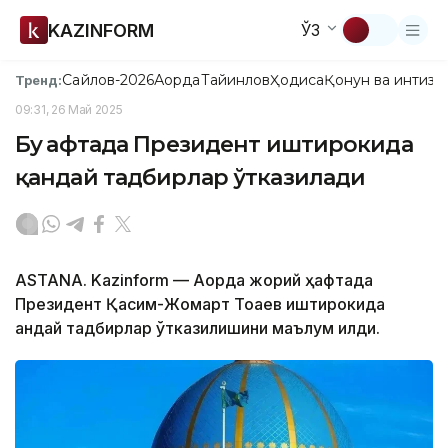
KAZINFORM
ЎЗ
Сайлов-2026
Ақорда
Тайинлов
Ҳодиса
Қонун ва интизо
Тренд:
09:31, 26 Май 2025
Бу ҳафтада Президент иштирокида
қандай тадбирлар ўтказилади
ASTANA. Kazinform — Ақорда жорий ҳафтада
Президент Қасим-Жомарт Тоқаев иштирокида
қандай тадбирлар ўтказилишини маълум қилди.