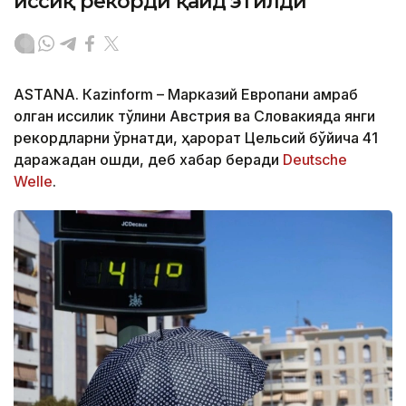
иссиқ рекорди қайд этилди
ASTANА. Кazinform – Марказий Европани қамраб
олган иссиқлик тўлқини Австрия ва Словакияда янги
рекордларни ўрнатди, ҳарорат Цельсий бўйича 41
даражадан ошди, деб хабар беради
Deutsche
Welle
.