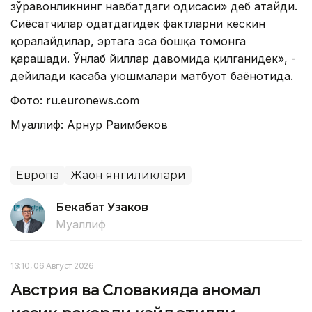
зўравонликнинг навбатдаги ҳодисаси» деб атайди.
Сиёсатчилар одатдагидек фактларни кескин
қоралайдилар, эртага эса бошқа томонга
қарашади. Ўнлаб йиллар давомида қилганидек», -
дейилади касаба уюшмалари матбуот баёнотида.
Фото: ru.еuronews.cоm
Муаллиф: Арнур Раҳимбеков
Европа
Жаҳон янгиликлари
Бекабат Узаков
Муаллиф
13:10, 06 Август 2026
Австрия ва Словакияда аномал