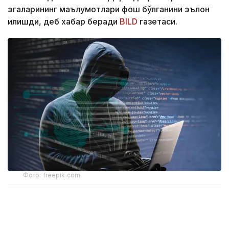
эгаларининг маълумотлари фош бўлганини эълон
қилишди, деб хабар беради
BILD
газетаси.
Фото: freepik.com
Ҳодиса тахминан 31 минг юридик шахсга таъсир
кўрсатди. Мутахассислар фирибгарлик ва