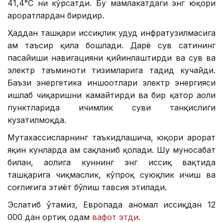
41,4°С ни кўрсатди. Бу мамлакатдаги энг юқори
ҳароратлардан биридир.
Ҳаддан ташқари иссиқлик ҳудуд инфратузилмасига
ҳам таъсир қила бошлади. Дарё сув сатҳининг
пасайиши навигацияни қийинлаштирди ва сув ва
электр таъминоти тизимларига таҳдид кучайди.
Баъзи энергетика иншоотлари электр энергияси
ишлаб чиқаришни камайтирди ва бир қатор аҳоли
пунктларида ичимлик суви танқислиги
кузатилмоқда.
Мутахассисларнинг таъкидлашича, юқори ҳарорат
яқин кунларда ҳам сақланиб қолади. Шу муносабат
билан, аҳолига куннинг энг иссиқ вақтида
ташқарига чиқмаслик, кўпроқ суюқлик ичиш ва
соғлиғига эҳтиёт бўлиш тавсия этилади.
Эслатиб ўтамиз, Европада аномал иссиқдан 12
000 дан ортиқ одам
вафот этди
.