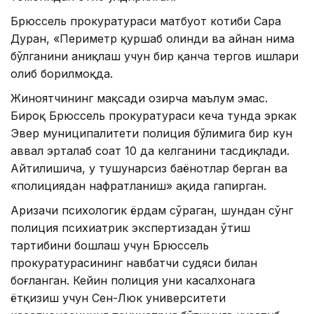
Брюссель прокуратураси матбуот котиби Сара
Дуран, «Периметр қуршаб олинди ва айнан нима
бўлганини аниқлаш учун бир қанча тергов ишлари
олиб борилмоқда.
Жиноятчининг мақсади ҳозирча маълум эмас.
Бироқ Брюссель прокуратураси кеча тунда эркак
Эвер муниципалитети полиция бўлимига бир кун
аввал эрталаб соат 10 да келганини тасдиқлади.
Айтилишича, у тушунарсиз баёнотлар берган ва
«полициядан нафратланиш» ҳақида гапирган.
Аризачи психологик ёрдам сўраган, шундан сўнг
полиция психиатрик экспертизадан ўтиш
тартибини бошлаш учун Брюссель
прокуратурасининг навбатчи судяси билан
боғланган. Кейин полиция уни касалхонага
ётқизиш учун Сен-Люк университети