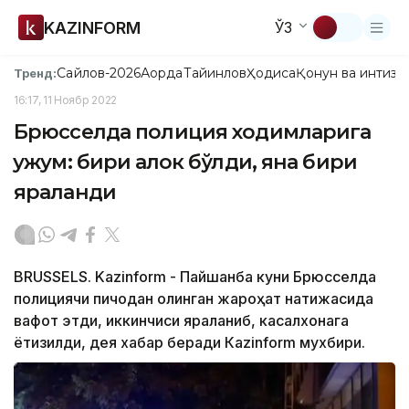
KAZINFORM
ЎЗ
Сайлов-2026
Ақорда
Тайинлов
Ҳодиса
Қонун ва интизо
Тренд:
16:17, 11 Ноябр 2022
Брюсселда полиция ходимларига
ҳужум: бири ҳалок бўлди, яна бири
яраланди
BRUSSELS. Kazinform - Пайшанба куни Брюсселда
полициячи пичоқдан олинган жароҳат натижасида
вафот этди, иккинчиси яраланиб, касалхонага
ётқизилди, дея хабар беради Кazinform мухбири.