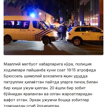
Маҳаллий матбуот хабарларига кўра, полиция
ходимлари пайшанба куни соат 19:15 атрофида
Брюссель шимолий вокзалига яқин ҳудудда
патруллик қилаётган пайтда уларга пичоқ билан
бир киши ҳужум қилган. 20 ёшли бир зобит
бўйнидан яраланган ва олган жароҳатларидан
вафот этган. Эркак ҳужумчи бошқа зобитлар
томонидан отиб ўлдирилган.