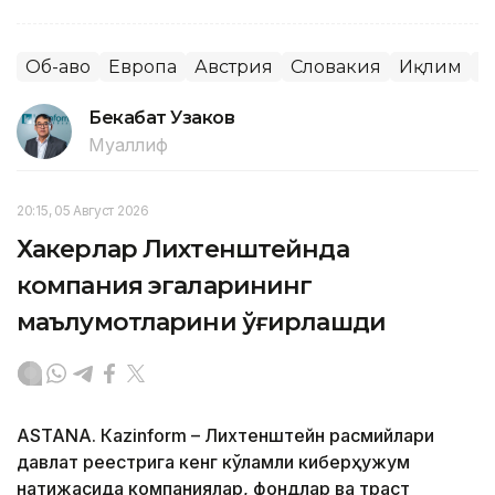
Об-ҳаво
Европа
Австрия
Словакия
Иқлим
Ж
Бекабат Узаков
Муаллиф
20:15, 05 Август 2026
Хакерлар Лихтенштейнда
компания эгаларининг
маълумотларини ўғирлашди
ASTANА. Кazinform – Лихтенштейн расмийлари
давлат реестрига кенг кўламли киберҳужум
натижасида компаниялар, фондлар ва траст