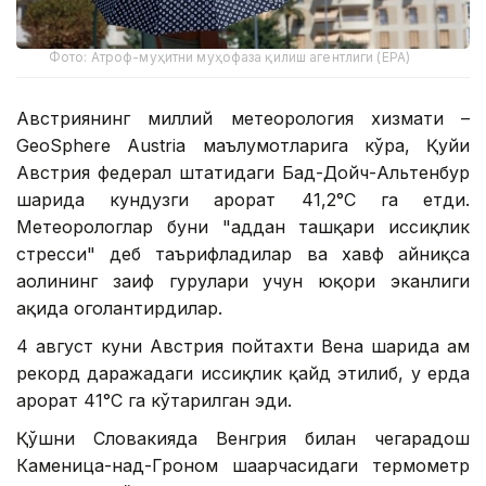
Фото: Атроф-муҳитни муҳофаза қилиш агентлиги (EPA)
Австриянинг миллий метеорология хизмати –
GeoSphere Austria маълумотларига кўра, Қуйи
Австрия федерал штатидаги Бад-Дойч-Альтенбур
шаҳрида кундузги ҳарорат 41,2°С га етди.
Метеорологлар буни "ҳаддан ташқари иссиқлик
стресси" деб таърифладилар ва хавф айниқса
аҳолининг заиф гуруҳлари учун юқори эканлиги
ҳақида огоҳлантирдилар.
4 август куни Австрия пойтахти Вена шаҳрида ҳам
рекорд даражадаги иссиқлик қайд этилиб, у ерда
ҳарорат 41°С га кўтарилган эди.
Қўшни Словакияда Венгрия билан чегарадош
Каменица-над-Гроном шаҳарчасидаги термометр