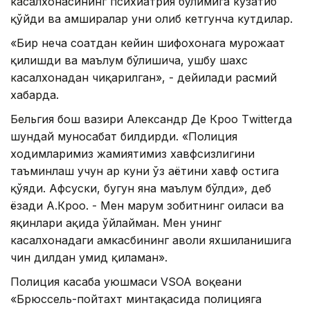
касалхонасининг психиатрия бўлимига кузатиб
қўйди ва ҳамширалар уни олиб кетгунча кутдилар.
«Бир неча соатдан кейин шифохонага мурожаат
қилишди ва маълум бўлишича, ушбу шахс
касалхонадан чиқарилган», - дейилади расмий
хабарда.
Бельгия бош вазири Александр Де Кроо Тwitterда
шундай муносабат билдирди. «Полиция
ходимларимиз жамиятимиз хавфсизлигини
таъминлаш учун ҳар куни ўз ҳаётини хавф остига
қўяди. Афсуски, бугун яна маълум бўлди», деб
ёзади А.Кроо. - Мен марҳум зобитнинг оиласи ва
яқинлари ҳақида ўйлайман. Мен унинг
касалхонадаги ҳамкасбининг аҳволи яхшиланишига
чин дилдан умид қиламан».
Полиция касаба уюшмаси VSОА воқеани
«Брюссель-пойтахт минтақасида полицияга