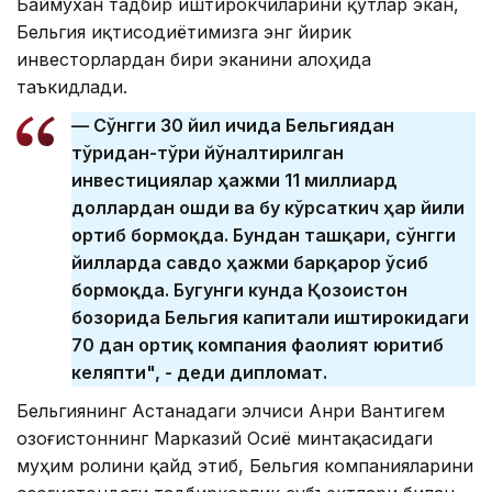
Баймухан тадбир иштирокчиларини қутлар экан,
Бельгия иқтисодиётимизга энг йирик
инвесторлардан бири эканини алоҳида
таъкидлади.
— Сўнгги 30 йил ичида
Бельгиядан
тўғридан-тўғри
йўналтирилган
инвестициялар ҳажми 11 миллиард
доллардан ошди ва бу кўрсаткич ҳар йили
ортиб бормоқда. Бундан ташқари, сўнгги
йилларда савдо ҳажми барқарор ўсиб
бормоқда. Бугунги кунда Қозоғистон
бозорида Бельгия капитали иштирокидаги
70 дан ортиқ компания фаолият
юритиб
келяпти"
, - деди дипломат.
Бельгиянинг Астанадаги элчиси Анри Вантигем
Қозоғистоннинг Марказий Осиё минтақасидаги
муҳим ролини қайд этиб, Бельгия компанияларини