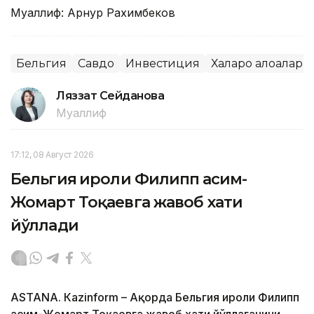
Муаллиф: Арнур Рахимбеков
Бельгия
Савдо
Инвестиция
Халқаро алоқалар
Ляззат Сейданова
Муаллиф
17:12, 08 Август 2026
Бельгия Қироли Филипп Қасим-
Жомарт Тоқаевга жавоб хати
йўллади
ASTANА. Кazinform – Ақорда Бельгия Қироли Филипп