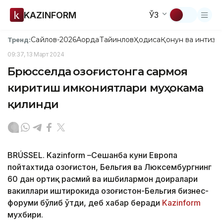
KAZINFORM
ЎЗ
Сайлов-2026
Ақорда
Тайинлов
Ҳодиса
Қонун ва интизо
Тренд:
09:37, 13 Март 2024
Брюсселда Қозоғистонга сармоя
киритиш имкониятлари муҳокама
қилинди
BRÚSSEL. Kazinform –Сешанба куни Европа
пойтахтида Қозоғистон, Бельгия ва Люксембургнинг
60 дан ортиқ расмий ва ишбилармон доиралари
вакиллари иштирокида Қозоғистон-Бельгия бизнес-
форуми бўлиб ўтди, деб хабар беради
Kazinform
мухбири.