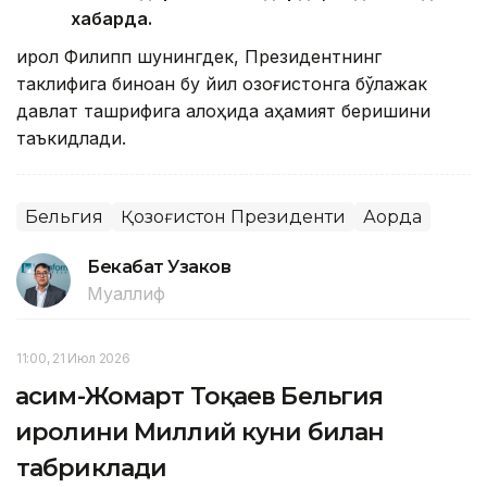
хабарда.
Қирол Филипп шунингдек, Президентнинг
таклифига биноан бу йил Қозоғистонга бўлажак
давлат ташрифига алоҳида аҳамият беришини
таъкидлади.
Бельгия
Қозоғистон Президенти
Ақорда
Бекабат Узаков
Муаллиф
11:00, 21 Июл 2026
Қасим-Жомарт Тоқаев Бельгия
Қиролини Миллий куни билан
табриклади