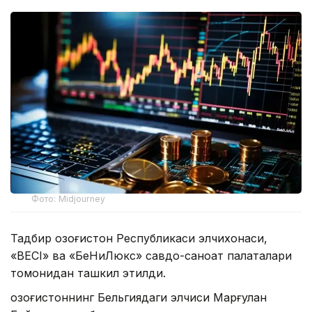
Фото: Midjourney
Тадбир Қозоғистон Республикаси элчихонаси,
«ВЕСI» ва «БеНиЛюкс» савдо-саноат палаталари
томонидан ташкил этилди.
Қозоғистоннинг Бельгиядаги элчиси Марғулан