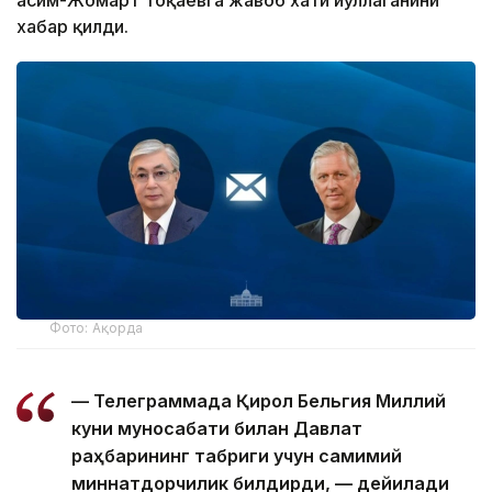
Қасим-Жомарт Тоқаевга жавоб хати йўллаганини
хабар қилди.
Фото: Ақорда
— Телеграммада Қирол Бельгия Миллий
куни муносабати билан Давлат
раҳбарининг табриги учун самимий
миннатдорчилик билдирди, — дейилади