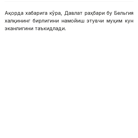
Ақорда хабарига кўра, Давлат раҳбари бу Бельгия
халқининг бирлигини намойиш этувчи муҳим кун
эканлигини таъкидлади.
Телеграммада Қасим-Жомарт Тоқаев Қозоғистон
Бельгия Қироллиги билан дўстона муносабатларни
янада мустаҳкамлашга катта аҳамият беришини
таъкидлади.
Шунингдек, у яқинда Брюсселга қилган ташрифи
икки томонлама ҳамкорликка янги туртки
берганини таъкидлади.
Президент қирол Филиппга барча эзгу
ташаббусларида муваффақиятлар ва дўст Бельгия
халқига фаровонлик тилади.
Эслатиб ўтамиз, Давлат раҳбари Испанияни
футбол бўйича жаҳон чемпиони бўлгани билан