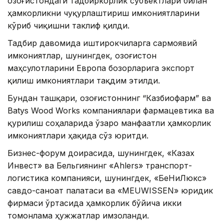
Қозоғистондаги тадбиркорлик субъектлари билан
ҳамкорликни чуқурлаштириш имкониятларини
кўриб чиқишни таклиф қилди.
Тадбир давомида иштирокчиларга сармоявий
имкониятлар, шунингдек, Қозоғистон
маҳсулотларини Европа бозорларига экспорт
қилиш имкониятлари тақдим этилди.
Бундан ташқари, Қозоғистоннинг “Казбиофарм” ва
Batys Wood Works компаниялари фармацевтика ва
қурилиш соҳаларида ўзаро манфаатли ҳамкорлик
имкониятлари ҳақида сўз юритди.
Бизнес-форум доирасида, шунингдек, «Казах
Инвест» ва Бельгиянинг «Ahlers» транспорт-
логистика компанияси, шунингдек, «БеНиЛюкс»
савдо-саноат палатаси ва «MEUWISSEN» юридик
фирмаси ўртасида ҳамкорлик бўйича икки
томонлама ҳужжатлар имзоланди.