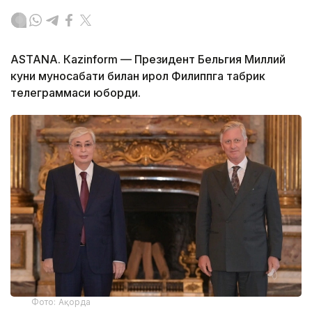
ASTANА. Кazinform — Президент Бельгия Миллий
куни муносабати билан Қирол Филиппга табрик
телеграммаси юборди.
Фото: Ақорда