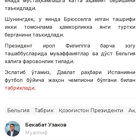
янада мустаҳкамлашга катта аҳамият беришини
таъкидлади.
Шунингдек, у яқинда Брюсселга қилган ташрифи
икки томонлама ҳамкорликка янги туртки
берганини таъкидлади.
Президент қирол Филиппга барча эзгу
ташаббусларида муваффақиятлар ва дўст Бельгия
халқига фаровонлик тилади.
Эслатиб ўтамиз, Давлат раҳбари Испанияни
футбол бўйича жаҳон чемпиони бўлгани билан
табриклади
.
Бельгия
Табрик
Қозоғистон Президенти
Ақо
Бекабат Узаков
Муаллиф