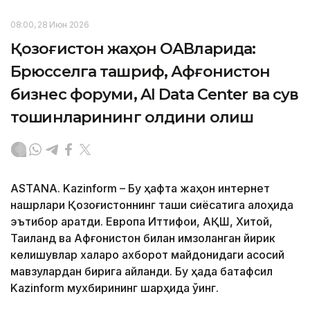
08:00, 28 Июн 2026
Қозоғистон жаҳон ОАВларида:
Брюсселга ташриф, Афғонистон
бизнес форуми, AI Data Center ва сув
тошқинларининг олдини олиш
ASTANA. Kazinform – Бу ҳафта жаҳон интернет
нашрлари Қозоғистоннинг ташқи сиёсатига алоҳида
эътибор қаратди. Европа Иттифоқи, АҚШ, Хитой,
Таиланд ва Афғонистон билан имзоланган йирик
келишувлар халқаро ахборот майдонидаги асосий
мавзулардан бирига айланди. Бу ҳақда батафсил
Kazinform мухбирининг шарҳида ўқинг.