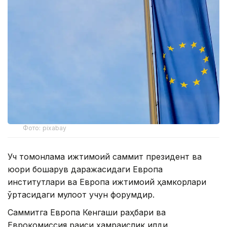
Фото: pixabay
Уч томонлама ижтимоий саммит президент ва
юқори бошқарув даражасидаги Европа
институтлари ва Европа ижтимоий ҳамкорлари
ўртасидаги мулоқот учун форумдир.
Саммитга Европа Кенгаши раҳбари ва
Еврокомиссия раиси ҳамраислик қилди.