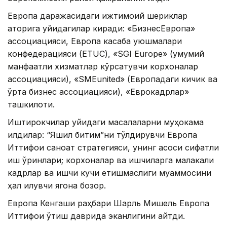
Европа даражасидаги ижтимоий шериклар
қаторига қуйидагилар киради: «БизнесЕвропа»
ассоциацияси, Европа касаба уюшмалари
конфедерацияси (ETUC), «SGI Europe» (умумий
манфаатли хизматлар кўрсатувчи корхоналар
ассоциацияси), «SMEunited» (Европадаги кичик ва
ўрта бизнес ассоциацияси), «Еврокадрлар»
ташкилоти.
Иштирокчилар қуйидаги масалаларни муҳокама
қилдилар: “Яшил битим”ни тўлдирувчи Европа
Иттифоқи саноат стратегияси, унинг асоси сифатли
иш ўринлари; корхоналар ва ишчиларга малакали
кадрлар ва ишчи кучи етишмаслиги муаммосини
ҳал қилувчи ягона бозор.
Европа Кенгаши раҳбари Шарль Мишель Европа
Иттифоқи ўтиш даврида эканлигини айтди.