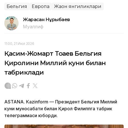
Бельгия
Европа
Жаҳон янгиликлари
Жарасқан Нұрыбаев
Муаллиф
11:00, 21 Июл 2026
Қасим-Жомарт Тоқаев Бельгия
Қиролини Миллий куни билан
табриклади
ASTANА. Кazinform — Президент Бельгия Миллий
куни муносабати билан Қирол Филиппга табрик
телеграммаси юборди.