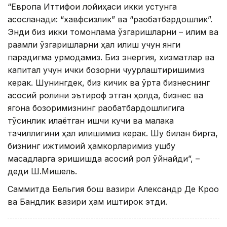
“Европа Иттифоқи лойиҳаси икки устунга
асосланади: “хавфсизлик” ва “рақобатбардошлик”.
Энди биз икки томонлама ўзгаришларни – иқлим ва
рақамли ўзгаришларни ҳал қилиш учун янги
парадигма қурмоқдамиз. Биз энергия, хизматлар ва
капитал учун ички бозорни чуқурлаштиришимиз
керак. Шунингдек, биз кичик ва ўрта бизнеснинг
асосий ролини эътироф этган ҳолда, бизнес ва
ягона бозоримизнинг рақобатбардошлигига
тўсқинлик қилаётган ишчи кучи ва малака
тақчиллигини ҳал қилишимиз керак. Шу билан бирга,
бизнинг ижтимоий ҳамкорларимиз ушбу
мақсадларга эришишда асосий рол ўйнайди”, –
деди Ш.Мишель.
Саммитда Бельгия бош вазири Александр Де Кроо
ва Бандлик вазири ҳам иштирок этди.