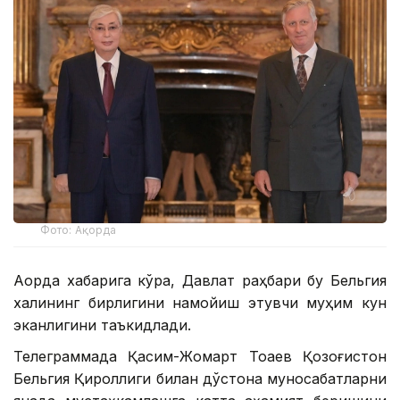
Фото: Ақорда
Ақорда хабарига кўра, Давлат раҳбари бу Бельгия
халқининг бирлигини намойиш этувчи муҳим кун
эканлигини таъкидлади.
Телеграммада Қасим-Жомарт Тоқаев Қозоғистон
Бельгия Қироллиги билан дўстона муносабатларни