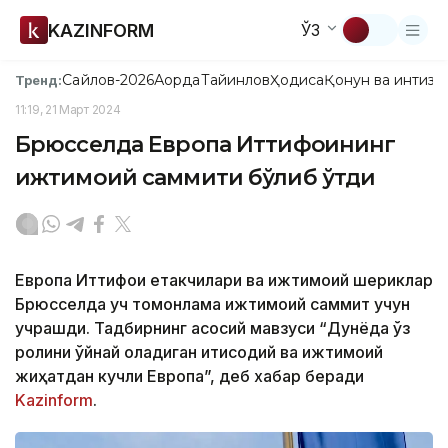
KAZINFORM
ЎЗ
Сайлов-2026
Ақорда
Тайинлов
Ҳодиса
Қонун ва интизо
Тренд:
11:19, 21 Март 2024
Брюсселда Европа Иттифоқининг
ижтимоий саммити бўлиб ўтди
Европа Иттифоқи етакчилари ва ижтимоий шериклар
Брюсселда уч томонлама ижтимоий саммит учун
учрашди. Тадбирнинг асосий мавзуси “Дунёда ўз
ролини ўйнай оладиган иқтисодий ва ижтимоий
жиҳатдан кучли Европа”, деб хабар беради
Kazinform
.