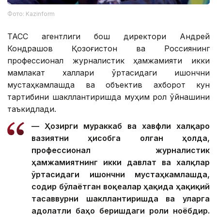
Фото: Kazinform
ТАСС агентлиги бош директори Андрей
Кондрашов Қозоғистон ва Россиянинг
профессионал журналистик ҳамжамияти икки
мамлакат халқлари ўртасидаги ишончни
мустаҳкамлашда ва объектив ахборот кун
тартибини шакллантиришда муҳим рол ўйнашини
таъкидлади.
— Ҳозирги мураккаб ва хавфли халқаро
вазиятни ҳисобга олган ҳолда,
профессионал журналистик
ҳамжамиятнинг икки давлат ва халқлар
ўртасидаги ишончни мустаҳкамлашда,
содир бўлаётган воқеалар ҳақида ҳақиқий
тасаввурни шакллантиришда ва уларга
адолатли баҳо беришдаги роли ноёбдир.