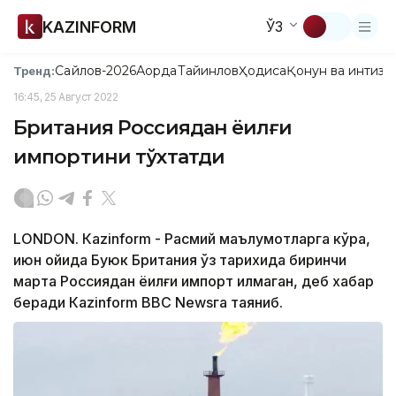
KAZINFORM
ЎЗ
Сайлов-2026
Ақорда
Тайинлов
Ҳодиса
Қонун ва интизо
Тренд:
16:45, 25 Август 2022
Британия Россиядан ёқилғи
импортини тўхтатди
LONDON. Кazinform - Расмий маълумотларга кўра,
июн ойида Буюк Британия ўз тарихида биринчи
марта Россиядан ёқилғи импорт қилмаган, деб хабар
беради Кazinform BBC Newsга таяниб.