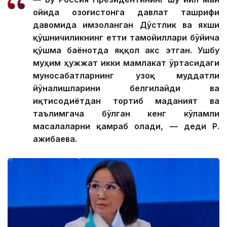
ойида Қозоғистонга давлат ташрифи
давомида имзоланган Дўстлик ва яхши
қўшничиликнинг етти тамойиллари бўйича
қўшма баёнотда яққол акс этган. Ушбу
муҳим ҳужжат икки мамлакат ўртасидаги
муносабатларнинг узоқ муддатли
йўналишларини белгилайди ва
иқтисодиётдан тортиб маданият ва
таълимгача бўлган кенг кўламли
масалаларни қамраб олади, — деди Р.
Қажибаева.