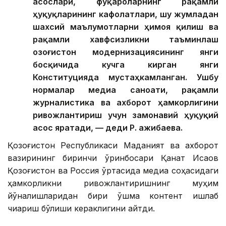
асослари, фуқароларнинг рақамли
ҳуқуқларининг кафолатлари, шу жумладан
шахсий маълумотларни ҳимоя қилиш ва
рақамли хавфсизликни таъминлаш
Қозоғистон модернизациясининг янги
босқичида кучга кирган янги
Конституцияда мустаҳкамланган. Ушбу
нормалар медиа саноати, рақамли
журналистика ва ахборот ҳамкорлигини
ривожлантириш учун замонавий ҳуқуқий
асос яратади, — деди Р. Қажибаева.
Қозоғистон Республикаси Маданият ва ахборот
вазирининг биринчи ўринбосари Қанат Исқақов
Қозоғистон ва Россия ўртасида медиа соҳасидаги
ҳамкорликни ривожлантиришнинг муҳим
йўналишларидан бири қўшма контент ишлаб
чиқариш бўлиши кераклигини айтди.