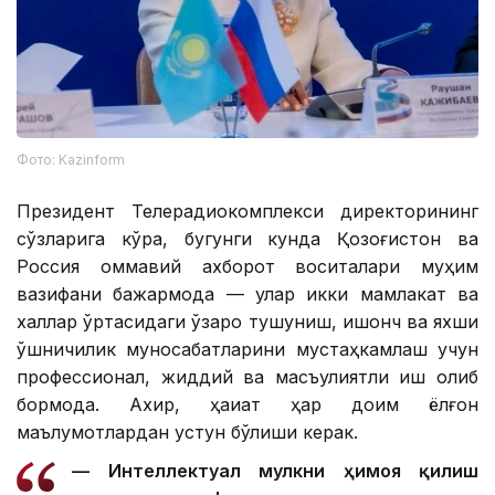
Фото: Kazinform
Президент Телерадиокомплекси директорининг
сўзларига кўра, бугунги кунда Қозоғистон ва
Россия оммавий ахборот воситалари муҳим
вазифани бажармоқда — улар икки мамлакат ва
халқлар ўртасидаги ўзаро тушуниш, ишонч ва яхши
қўшничилик муносабатларини мустаҳкамлаш учун
профессионал, жиддий ва масъулиятли иш олиб
бормоқда. Ахир, ҳақиқат ҳар доим ёлғон
маълумотлардан устун бўлиши керак.
— Интеллектуал мулкни ҳимоя қилиш