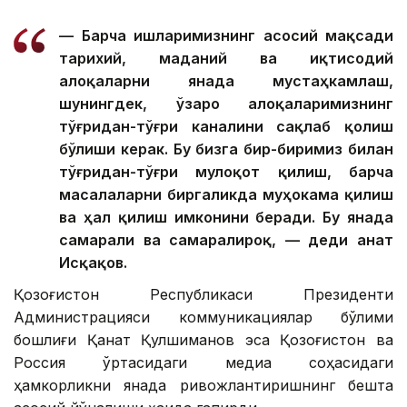
— Барча ишларимизнинг асосий мақсади
тарихий, маданий ва иқтисодий
алоқаларни янада мустаҳкамлаш,
шунингдек, ўзаро алоқаларимизнинг
тўғридан-тўғри каналини сақлаб қолиш
бўлиши керак. Бу бизга бир-биримиз билан
тўғридан-тўғри мулоқот қилиш, барча
масалаларни биргаликда муҳокама қилиш
ва ҳал қилиш имконини беради. Бу янада
самарали ва самаралироқ, — деди Қанат
Исқақов.
Қозоғистон Республикаси Президенти
Администрацияси коммуникациялар бўлими
бошлиғи Қанат Қулшиманов эса Қозоғистон ва
Россия ўртасидаги медиа соҳасидаги
ҳамкорликни янада ривожлантиришнинг бешта