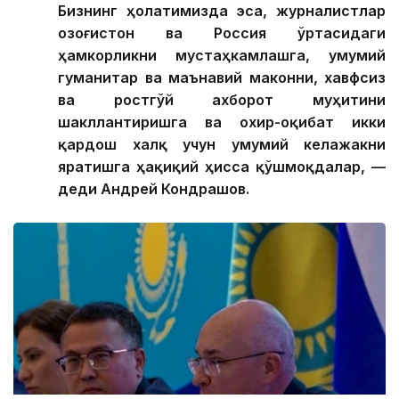
Бизнинг ҳолатимизда эса, журналистлар
Қозоғистон ва Россия ўртасидаги
ҳамкорликни мустаҳкамлашга, умумий
гуманитар ва маънавий маконни, хавфсиз
ва ростгўй ахборот муҳитини
шакллантиришга ва охир-оқибат икки
қардош халқ учун умумий келажакни
яратишга ҳақиқий ҳисса қўшмоқдалар, —
деди Андрей Кондрашов.