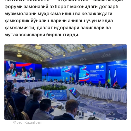
форуми замонавий ахборот маконидаги долзарб
муаммоларни муҳокама қилиш ва келажакдаги
ҳамкорлик йўналишларини аниқлаш учун медиа
ҳамжамияти, давлат идоралари вакиллари ва
мутахассисларни бирлаштирди.
Фото: Kazinform