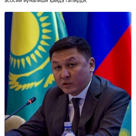
асосий йўналиши ҳақида гапирди.