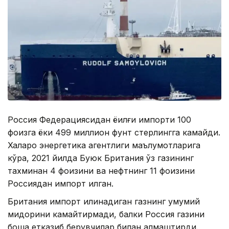
Россия Федерациясидан ёқилғи импорти 100
фоизга ёки 499 миллион фунт стерлингга камайди.
Халқаро энергетика агентлиги маълумотларига
кўра, 2021 йилда Буюк Британия ўз газининг
тахминан 4 фоизини ва нефтнинг 11 фоизини
Россиядан импорт қилган.
Британия импорт қилинадиган газнинг умумий
миқдорини камайтирмади, балки Россия газини
бошқа етказиб берувчилар билан алмаштирди.