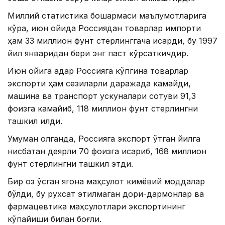
Миллий статистика бошқармаси маълумотларига
кўра, июн ойида Россиядан товарлар импорти
ҳам 33 миллион фунт стерлинггача қисқарди, бу 1997
йил январидан бери энг паст кўрсаткичдир.
Июн ойига қадар Россияга кўпгина товарлар
экспорти ҳам сезиларли даражада камайди,
машина ва транспорт ускуналари сотуви 91,3
фоизга камайиб, 118 миллион фунт стерлингни
ташкил қилди.
Умуман олганда, Россияга экспорт ўтган йилга
нисбатан деярли 70 фоизга қисқариб, 168 миллион
фунт стерлингни ташкил этди.
Бир оз ўсган ягона маҳсулот кимёвий моддалар
бўлди, бу рухсат этилмаган дори-дармонлар ва
фармацевтика маҳсулотлари экспортининг
кўпайиши билан боғлиқ.