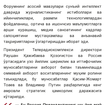
Форумнинг асосий мавзулари сунъий интеллект
даврида журналистиканинг истиқболлари ва
қийинчиликлари, рақамли технологиялардан
фойдаланиш, ортиқча ва ишончсиз маълумотларга
қарши курашиш, медиа саноатининг кадрлар
салоҳиятини мустаҳкамлаш ва анъанавий
таҳририятларни ўзгартиришдан иборат эди.
Президент Телерадиокомплекси директори
Раушан Қажибаева Қозоғистон ва Россия
ўртасидаги узоқ йиллик шериклик ва иттифоқчилик
муносабатларини ахборот билан таъминлашда
оммавий ахборот воситаларининг муҳим ролини
таъкидлади, бу муносабатлар Қасим-Жомарт
Тоқаев ва Владимир Путин раҳбарлигида кенг
қамровли стратегик ҳамкорлик даражасига
кўтарилди.
— Бу Россия Президентининг шу йил май