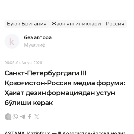
Буюк Британия
Жаҳон янгиликлари
Россия
без автора
Муаллиф
09:08, 04 Август 2026
Санкт-Петербургдаги III
Қозоғистон-Россия медиа форуми:
Ҳақиқат дезинформациядан устун
бўлиши керак
ASTANА. Кazinform — III Қозоғистон-Россия медиа