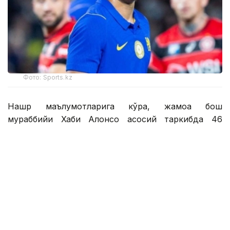
Фото: Sports.kz
Нашр маълумотларига кўра, жамоа бош
мураббийи Хаби Алонсо асосий таркибда 46
нафар футболчига эга. Янги трансферлар туфайли
бу кўрсаткич ҳали ҳам ошиши мумкин.
Британиялик журналистлар шунингдек, Қозоғистон
терма жамоасининг 17 ёшли ҳужумчиси Дастан
Сатпаевга эътибор қаратиб, у "Челси" ҳужумчиси
сифатида асосий таркибда ўрин олиш учун қаттиқ
рақобатга дуч келишини ёзишди.