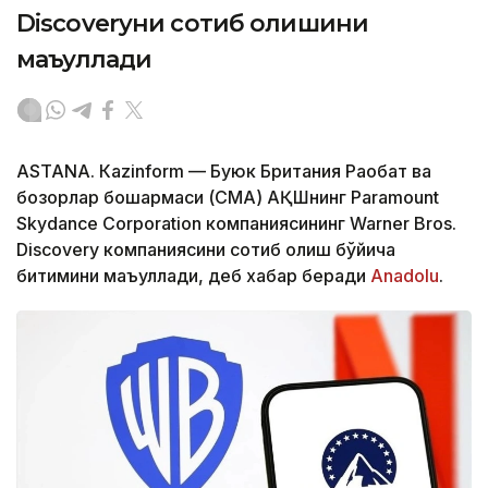
Discoveryни сотиб олишини
маъқуллади
ASTANА. Кazinform — Буюк Британия Рақобат ва
бозорлар бошқармаси (CМА) АҚШнинг Paramount
Skydance Corporation компаниясининг Warner Bros.
Discovery компаниясини сотиб олиш бўйича
битимини маъқуллади, деб хабар беради
Аnadolu
.