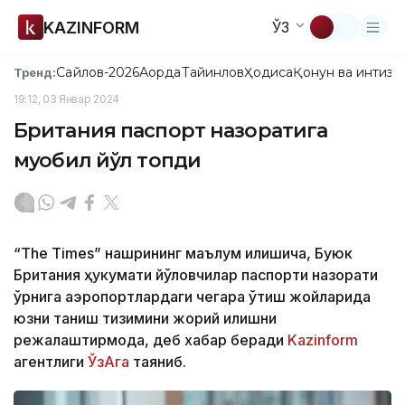
KAZINFORM
ЎЗ
Сайлов-2026
Ақорда
Тайинлов
Ҳодиса
Қонун ва интизо
Тренд:
19:12, 03 Январ 2024
Британия паспорт назоратига
муқобил йўл топди
“The Times” нашрининг маълум қилишича, Буюк
Британия ҳукумати йўловчилар паспорти назорати
ўрнига аэропортлардаги чегара ўтиш жойларида
юзни таниш тизимини жорий қилишни
режалаштирмоқда, деб хабар беради
Kazinform
агентлиги
ЎзАга
таяниб.