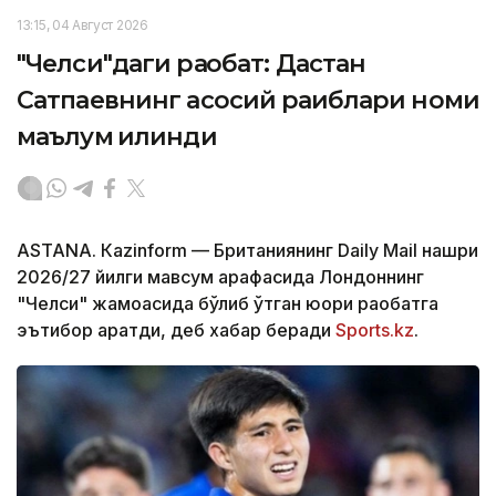
13:15, 04 Август 2026
"Челси"даги рақобат: Дастан
Сатпаевнинг асосий рақиблари номи
маълум қилинди
ASTANА. Кazinform — Британиянинг Daily Mail нашри
2026/27 йилги мавсум арафасида Лондоннинг
"Челси" жамоасида бўлиб ўтган юқори рақобатга
эътибор қаратди, деб хабар беради
Sports.kz
.