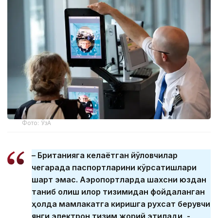
Фото: ЎзА
– Британияга келаётган йўловчилар
чегарада паспортларини кўрсатишлари
шарт эмас. Аэропортларда шахсни юздан
таниб олиш илғор тизимидан фойдаланган
ҳолда мамлакатга киришга рухсат берувчи
янги электрон тизим жорий этилади, -