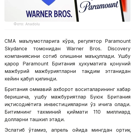
Фото: Аnadolu
CМА маълумотларига кўра, регулятор Paramount
Skydance томонидан Warner Bros. Discovery
компаниясини сотиб олишини маъқуллади. Ушбу
қарор Paramount Британия ҳукуматига қонуний
мажбурий мажбуриятларни тақдим этганидан
кейин қабул қилинди.
Британия оммавий ахборот воситаларининг хабар
беришича, ушбу мажбуриятлар Буюк Британия
иқтисодиётига инвестицияларни ўз ичига олади.
Битимнинг тахминий қиймати 110 миллиард
долларни ташкил этади.
Эслатиб ўтамиз, апрель ойида мингдан ортиқ