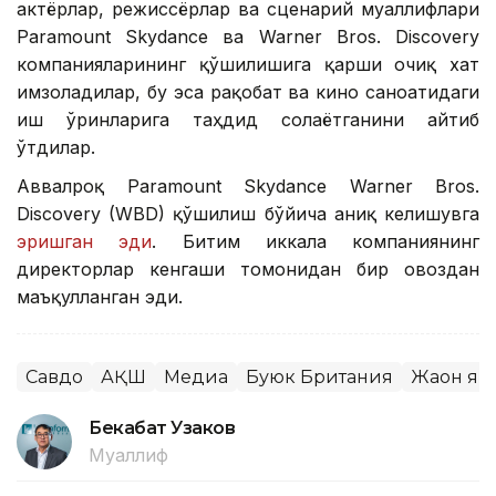
актёрлар, режиссёрлар ва сценарий муаллифлари
Paramount Skydance ва Warner Bros. Discovery
компанияларининг қўшилишига қарши очиқ хат
имзоладилар, бу эса рақобат ва кино саноатидаги
иш ўринларига таҳдид солаётганини айтиб
ўтдилар.
Аввалроқ Paramount Skydance Warner Bros.
Discovery (WBD) қўшилиш бўйича аниқ келишувга
эришган эди
. Битим иккала компаниянинг
директорлар кенгаши томонидан бир овоздан
маъқулланган эди.
Савдо
АҚШ
Медиа
Буюк Британия
Жаҳон я
Бекабат Узаков
Муаллиф