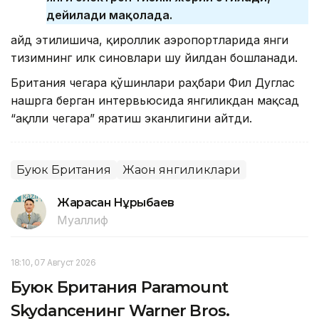
дейилади мақолада.
Қайд этилишича, қироллик аэропортларида янги
тизимнинг илк синовлари шу йилдан бошланади.
Британия чегара қўшинлари раҳбари Фил Дуглас
нашрга берган интервьюсида янгиликдан мақсад
“ақлли чегара” яратиш эканлигини айтди.
Буюк Британия
Жаҳон янгиликлари
Жарасқан Нұрыбаев
Муаллиф
18:10, 07 Август 2026
Буюк Британия Paramount
Skydanceнинг Warner Bros.