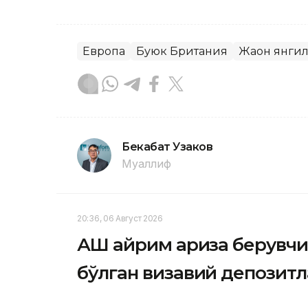
Европа
Буюк Британия
Жаҳон янги
Бекабат Узаков
Муаллиф
20:36, 06 Август 2026
АҚШ айрим ариза берувчи
бўлган визавий депозит