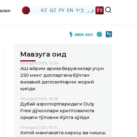
KZ
QZ
РУ
EN
中文
ق ز
ЎЗ
аҳлил
Мавзуга оид
06 avgust 2026, 20:36
АҚШ айрим ариза берувчилар учун
250 минг долларгача бўлган
визавий депозитларни жорий
қилди
06 avgust 2026, 19:38
Дубай аэропортларидаги Duty
Free дўконлари криптовалюта
орқали тўловни йўлга қўйди
06 avgust 2026, 19:10
Хитой мамлакатга кириш ва чиқиш