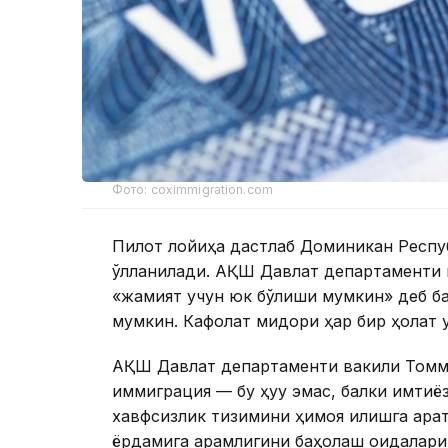
Фото: coximmigration.com
Пилот лойиҳа дастлаб Доминикан Респуб
қўлланилади. АҚШ Давлат департаменти 
«жамият учун юк бўлиши мумкин» деб ба
мумкин. Кафолат миқдори ҳар бир ҳолат 
АҚШ Давлат департаменти вакили Томм
иммиграция — бу ҳуқуқ эмас, балки имтиё
хавфсизлик тизимини ҳимоя қилишга қара
ёрдамига қарамлигини баҳолаш қоидалар