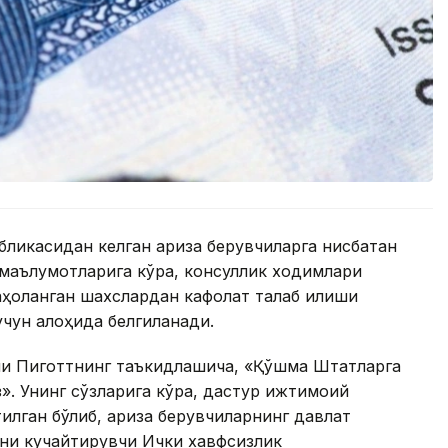
ликасидан келган ариза берувчиларга нисбатан
маълумотларига кўра, консуллик ходимлари
ҳоланган шахслардан кафолат талаб қилиши
учун алоҳида белгиланади.
и Пиготтнинг таъкидлашича, «Қўшма Штатларга
з». Унинг сўзларига кўра, дастур ижтимоий
тилган бўлиб, ариза берувчиларнинг давлат
ини кучайтирувчи Ички хавфсизлик