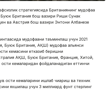
авфсизлик стратегиясида Британиянинг мудофаа
и Буюк Британия бош вазири Риши Сунак
ен ва Австрия бош вазири Энтони Албанезе
интақасида мудофаани таъминлаш учун 2021
я, Буюк Британия, АҚШ) мудофаа альянси
ости кемасини етказиб беришни
тралия АҚШ, Буюк Британия, Франция, Хитой,
в ости кемаларидан фойдаланадиган еттинчи
ув ости кемаларини ишлаб чиқариш ва техник
сини яхшилаш учун 3 миллиард фунт стерлинг