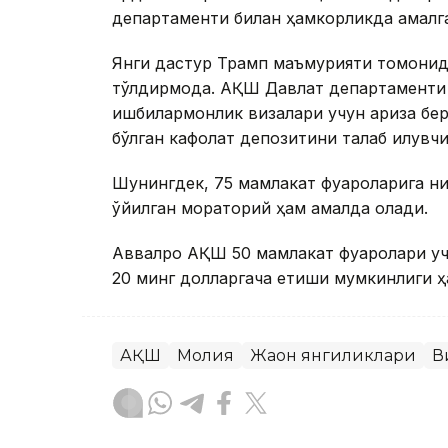
департаменти билан ҳамкорликда амалг
Янги дастур Трамп маъмурияти томонид
тўлдирмоқда. АҚШ Давлат департаменти 
ишбилармонлик визалари учун ариза бер
бўлган кафолат депозитини талаб қилувчи
Шунингдек, 75 мамлакат фуқароларига 
қўйилган мораторий ҳам амалда қолади.
Аввалроқ АҚШ 50 мамлакат фуқаролари у
20 минг долларгача етиши мумкинлиги ҳа
АҚШ
Молия
Жаҳон янгиликлари
В