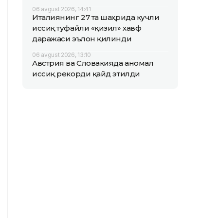
06 avgust 2026, 14:41
Италиянинг 27 та шаҳрида кучли
иссиқ туфайли «қизил» хавф
даражаси эълон қилинди
06 avgust 2026, 13:10
Австрия ва Словакияда аномал
иссиқ рекорди қайд этилди