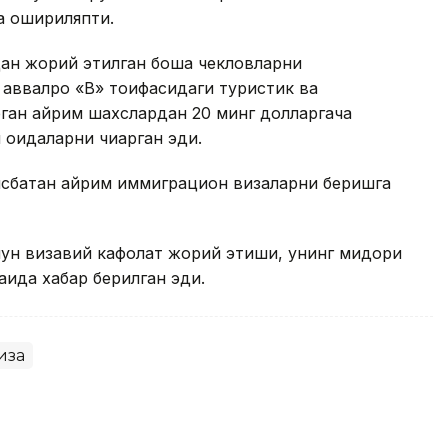
а ошириляпти.
ан жорий этилган бошқа чекловларни
аввалроқ «B» тоифасидаги туристик ва
ган айрим шахслардан 20 минг долларгача
 қоидаларни чиқарган эди.
нисбатан айрим иммиграцион визаларни беришга
чун визавий кафолат жорий этиши, унинг миқдори
қида хабар берилган эди.
иза