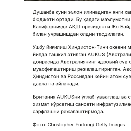
Душанба куни эълон қилинадиган янги х
бюджети ортади. Бу ҳақдаги маълумотн
Калифорнияда АҚШ президенти Жо Байд
билан учрашишдан олдин тасдиқлаган.
Ушбу йиғилиш Ҳиндистон-Тинч океани м
йилда ташкил этилган AUKUS (Австрали
доирасида Австралиянинг ядровий сув 
мувофиқлаштириш режалаштирилган. Авс
Ҳиндистон ва Россиядан кейин атом су
давлатга айланади.
Британия AUKUSни қўллаб-қувватлаш ва с
хизмат кўрсатиш саноати инфратузилма
сарфлашни режалаштирмоқда.
Фото: Christopher Furlong/ Getty Images