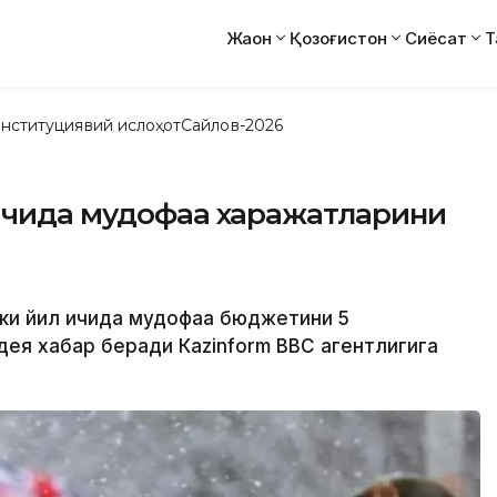
Жаҳон
Қозоғистон
Сиёсат
Т
нституциявий ислоҳот
Сайлов-2026
 ичида мудофаа харажатларини
кки йил ичида мудофаа бюджетини 5
дея хабар беради Кazinform BBC агентлигига