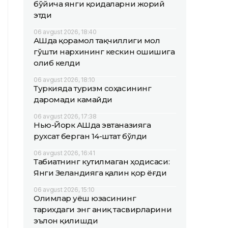
бўйича янги қоидаларни жорий
этди
06 avgust 2026, 18:40
АҚШда қорамол тақчиллиги мол
гўшти нархининг кескин ошишига
олиб келди
06 avgust 2026, 18:10
Туркияда туризм соҳасининг
даромади камайди
06 avgust 2026, 17:38
Нью-Йорк АҚШда эвтаназияга
рухсат берган 14-штат бўлди
06 avgust 2026, 16:41
Табиатнинг кутилмаган ҳодисаси:
Янги Зеландияга қалин қор ёғди
06 avgust 2026, 15:10
Олимлар Қуёш юзасининг
тарихдаги энг аниқ тасвирларини
эълон қилишди