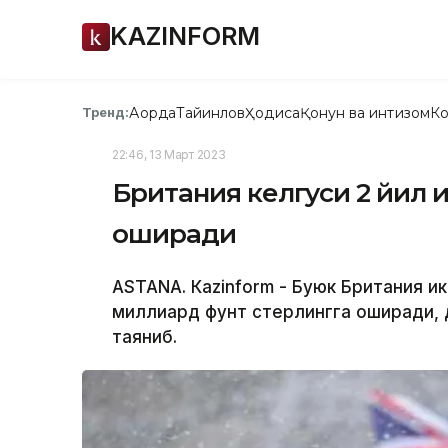
KAZINFORM
Ақорда
Тайинлов
Ҳодиса
Қонун ва интизом
Ко
Тренд:
22:46, 13 Март 2023
Британия келгуси 2 йил
оширади
ASTANА. Кazinform - Буюк Британия и
миллиард фунт стерлингга оширади, 
таяниб.