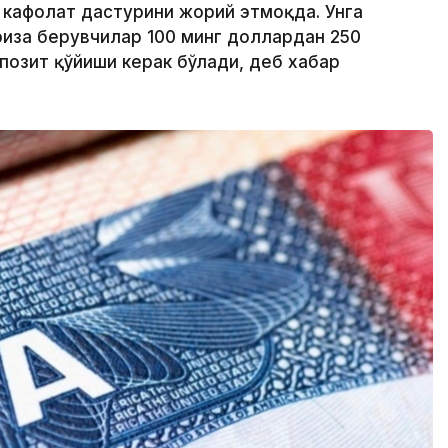
й кафолат дастурини жорий этмоқда. Унга
риза берувчилар 100 минг доллардан 250
позит қўйиши керак бўлади, деб хабар