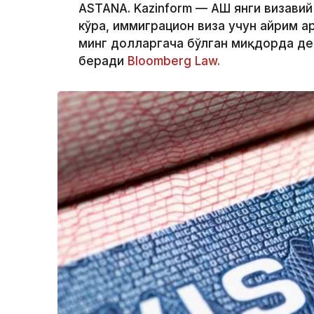
ASTANA. Kazinform — АҚШ янги визави
кўра, иммиграцион виза учун айрим а
минг долларгача бўлган миқдорда де
беради
Bloomberg Law.