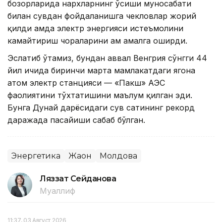
бозорларида нархларнинг ўсиши муносабати
билан сувдан фойдаланишга чекловлар жорий
қилди ҳамда электр энергияси истеъмолини
камайтириш чораларини ҳам амалга оширди.
Эслатиб ўтамиз, бундан аввал Венгрия сўнгги 44
йил ичида биринчи марта мамлакатдаги ягона
атом электр станцияси — «Пакш» АЭС
фаолиятини тўхтатишини маълум қилган эди.
Бунга Дунай дарёсидаги сув сатҳининг рекорд
даражада пасайиши сабаб бўлган.
Энергетика
Жаҳон
Молдова
Ляззат Сейданова
Муаллиф
11:37, 03 Август 2026