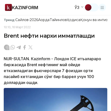
KAZINFORM
ЎЗ
Сайлов-2026
Ақорда
Тайинлов
Ҳодиса
Қонун ва интизо
Тренд:
10:10, 16 Март 2022
Brent нефти нархи қимматлашди
NUR-SULTAN. Кazinform - Лондон ICЕ қитъалараро
биржасида Brent нефтининг май ойиде
етказиладиган фьючерслари 7 фоиздан ортиқ
пасайиб кетганидан сўнг бир баррел учун 100
доллардан ошди.