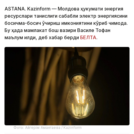
ASTANA. Kazinform — Молдова ҳукумати энергия
ресурслари танқислиги сабабли электр энергиясини
босқичма-босқич ўчириш имкониятини кўриб чиқмоқда.
Бу ҳақда мамлакат бош вазири Василе Тофан
маълум қилди, деб хабар берди
БЕЛТА
.
Фото: Айгерім Амантаева / Kazinform