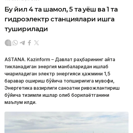
Бу йил 4 та шамол, 5 та қуёш ва 1 та
гидроэлектр станциялари ишга
туширилади
ASTANА. Кazinform – Давлат раҳбарининг қайта
тикланадиган энергия манбаларидан ишлаб
чиқариладиган электр энергияси ҳажмини 1,5
баравар ошириш бўйича топшириғига мувофиқ,
Энергетика вазирлиги саноатни ривожлантириш
бўйича тизимли ишлар олиб борилаётганини
маълум қилди.