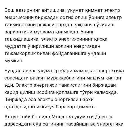
Бош вазирнинг айтишича, ҳукумат қиммат электр
энергиясини биржадан сотиб олиш ўрнига электр
таъминотини режали тарзда вақтинча ўчириш
вариантини муҳокама қилмоқда. Унинг
таъкидлашича, электр энергиясининг қисқа
муддатга ўчирилиши аҳолини энергиядан
тежамкорлик билан фойдаланишга ундаши
мумкин.
Бундан аввал ҳукумат раҳбари мамлакат энергетика
соҳасидаги вазият мураккаблигини маълум қилган
эди. Электр энергияси танқислигини биржадан
харид қилиш ҳисобига қоплашга тўғри келмоқда.
Биржада эса электр энергияси нархи
одатдагидан икки-уч баравар қиммат.
Август ойи бошида Молдова ҳукумати Днестр
дарёсидаги сув сатҳининг пасайиши ва энергетика