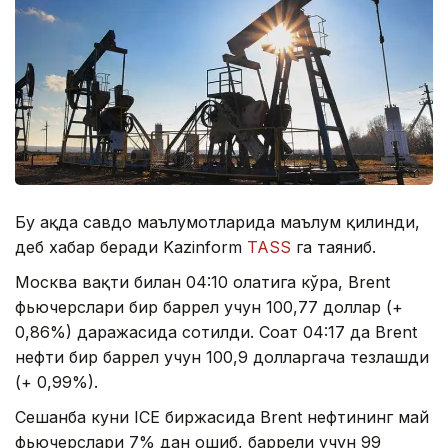
Бу ҳақда савдо маълумотларида маълум қилинди,
деб хабар беради Kazinform
ТАSS
га таяниб.
Москва вақти билан 04:10 ҳолатига кўра, Brent
фьючерслари бир баррел учун 100,77 доллар (+
0,86%) даражасида сотилди. Соат 04:17 да Brent
нефти бир баррел учун 100,9 долларгача тезлашди
(+ 0,99%).
Сешанба куни ICЕ биржасида Brent нефтининг май
фьючерслари 7% дан ошиб, баррели учун 99