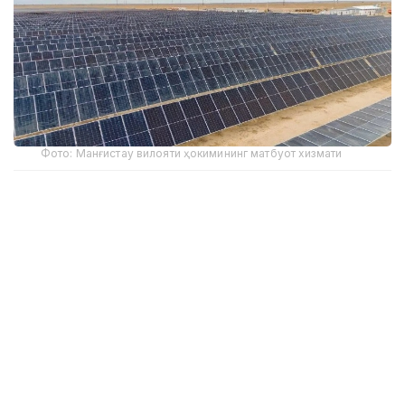
Фото: Манғистау вилояти ҳокимининг матбуот хизмати
2025 йил натижаларига кўра, қайта тикланадиган
энергия объектларида ишлаб чиқарилган электр
энергияси ҳажми 8,6 миллиард кВт/соатга етди, бу
мамлакатдаги электр энергияси ишлаб
чиқаришнинг умумий ҳажмининг 7 фоизини ташкил
этади.
Таққослаш учун, 2022 йилда қайта тикланадиган
энергия объектларида ишлаб чиқарилган электр
энергияси ҳажми 5,11 миллиард кВт/соатни ташкил