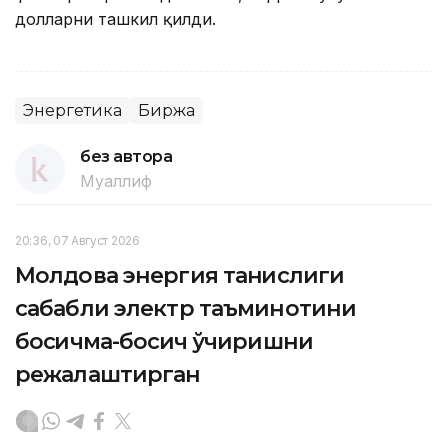
долларни ташкил қилди.
Энергетика
Биржа
без автора
Муаллиф
20:36, 07 Август 2026
Молдова энергия танқислиги
сабабли электр таъминотини
босқичма-босқич ўчиришни
режалаштирган