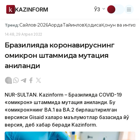
KAZINFORM
ЎЗ
Сайлов-2026
Ақорда
Тайинлов
Ҳодиса
Қонун ва интизо
Тренд:
14:48, 29 Апрел 2022
Бразилияда коронавируснинг
омикрон штаммида мутация
аниқланди
NUR-SULTAN. Kazinform – Бразилияда COVID-19
«омикрон» штаммида мутация аниқланди. Бу
«омикрон»нинг BA.1 ва BA.2 бирлаштирилган
версияси Gisaid халқаро маълумотлар базасида йўқ
версия, деб хабар беради Kazinform.