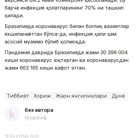
версияси BA.2 нави «омикрон» ҳисобланади. Бу
барча инфекция ҳолатларининг 70% ни ташкил
қилади.
Бразилияда коронавирус билан боғлиқ вазиятлар
яхшиланаётган бўлса-да, инфекция ҳали ҳам
асосий муаммо бўлиб қолмоқда.
Пандемия даврида Бразилияда жами 30 399 004
киши коронавирус юқтирган ва коронавирусдан
жами 663 165 киши вафот этган.
Тиббиёт
Хориж
Жаҳон янгиликлари
Дунё
без автора
Муаллиф
18:34, 24 Июн 2026