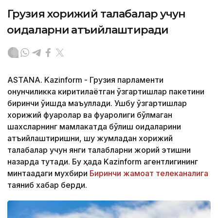
Грузия хорижий талабалар учун
қоидаларни қатъийлаштиради
ASTANA. Kazinform - Грузия парламенти
қонунчиликка киритилаётган ўзгартишлар пакетини
биринчи ўқишда маъқуллади. Ушбу ўзгартишлар
хорижий фуқаролар ва фуқаролиги бўлмаган
шахсларнинг мамлакатда бўлиш қоидаларини
қатъийлаштиришни, шу жумладан хорижий
талабалар учун янги талабларни жорий этишни
назарда тутади. Бу ҳақда Kazinform агентлигининг
минтақадаги мухбири
Биринчи жамоат телеканалига
таяниб хабар берди.