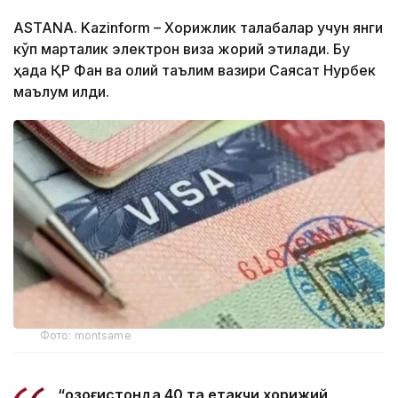
ASTANA. Kazinform – Хорижлик талабалар учун янги
кўп марталик электрон виза жорий этилади. Бу
ҳақда ҚР Фан ва олий таълим вазири Саясат Нурбек
маълум қилди.
Фото: montsame
“Қозоғистонда 40 та етакчи хорижий