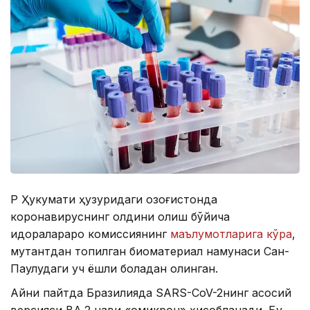
ҚР Ҳукумати ҳузуридаги Қозоғистонда
коронавируснинг олдини олиш бўйича
идоралараро комиссиянинг
маълумотларига кўра
,
мутантдан топилган биоматериал намунаси Сан-
Паулудаги уч ёшли боладан олинган.
Айни пайтда Бразилияда SARS-CoV-2нинг асосий