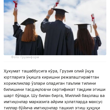
Фото: Грузинформ
Ҳукумат ташаббусига кўра, Грузия олий ўқув
юртларига ўқишга киришни режалаштираётган
хорижликлар ўзлари оладиган таълим тилини
билишини тасдиқловчи сертификат тақдим этиши
шарт бўлади. Шу билан бирга, Миллий баҳолаш ва
имтиҳонлар марказига айрим ҳолатларда махсус
тиллар бўйича имтиҳонлар ташкил этиш ҳуқуқи