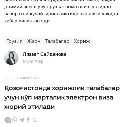
доимий яшаш учун рухсатнома олиш устидан
назоратни кучайтириш ниятида эканлиги ҳақида
хабар қилинган эди.
Грузия
Жаҳон
Талабалар
Хориж
Ляззат Сейданова
Муаллиф
12:36, 10 Сентябр 2025
Қозоғистонда хорижлик талабалар
учун кўп марталик электрон виза
жорий этилади