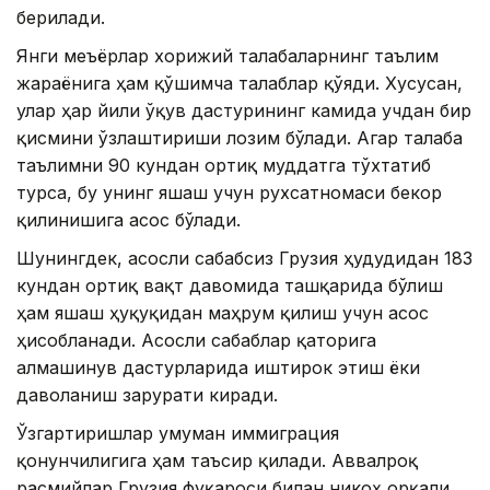
берилади.
Янги меъёрлар хорижий талабаларнинг таълим
жараёнига ҳам қўшимча талаблар қўяди. Хусусан,
улар ҳар йили ўқув дастурининг камида учдан бир
қисмини ўзлаштириши лозим бўлади. Агар талаба
таълимни 90 кундан ортиқ муддатга тўхтатиб
турса, бу унинг яшаш учун рухсатномаси бекор
қилинишига асос бўлади.
Шунингдек, асосли сабабсиз Грузия ҳудудидан 183
кундан ортиқ вақт давомида ташқарида бўлиш
ҳам яшаш ҳуқуқидан маҳрум қилиш учун асос
ҳисобланади. Асосли сабаблар қаторига
алмашинув дастурларида иштирок этиш ёки
даволаниш зарурати киради.
Ўзгартиришлар умуман иммиграция
қонунчилигига ҳам таъсир қилади. Аввалроқ
расмийлар Грузия фуқароси билан никоҳ орқали