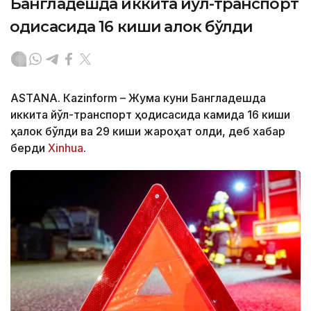
Бангладешда иккита йўл-транспорт
ҳодисасида 16 киши ҳалок бўлди
ASTANА. Кazinform – Жума куни Бангладешда
иккита йўл-транспорт ҳодисасида камида 16 киши
ҳалок бўлди ва 29 киши жароҳат олди, деб хабар
берди
Xinhua
.