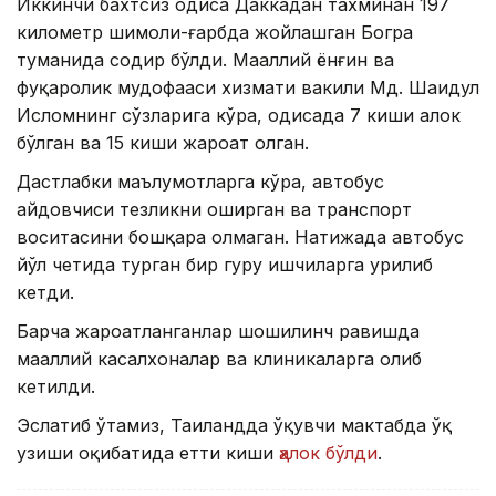
Иккинчи бахтсиз ҳодиса Даккадан тахминан 197
километр шимоли-ғарбда жойлашган Богра
туманида содир бўлди. Маҳаллий ёнғин ва
фуқаролик мудофааси хизмати вакили Мд. Шаҳидул
Исломнинг сўзларига кўра, ҳодисада 7 киши ҳалок
бўлган ва 15 киши жароҳат олган.
Дастлабки маълумотларга кўра, автобус
ҳайдовчиси тезликни оширган ва транспорт
воситасини бошқара олмаган. Натижада автобус
йўл четида турган бир гуруҳ ишчиларга урилиб
кетди.
Барча жароҳатланганлар шошилинч равишда
маҳаллий касалхоналар ва клиникаларга олиб
кетилди.
Эслатиб ўтамиз, Таиландда ўқувчи мактабда ўқ
узиши оқибатида етти киши
ҳалок бўлди
.