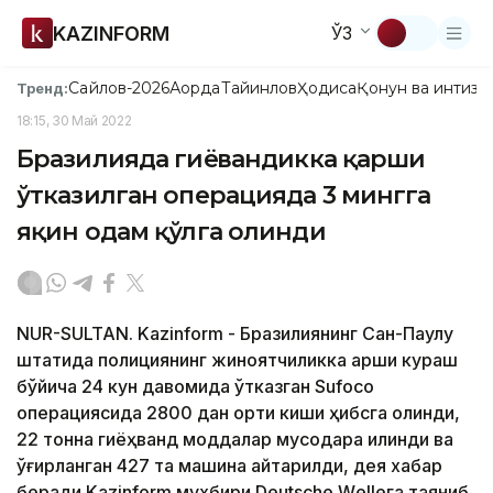
KAZINFORM
ЎЗ
Сайлов-2026
Ақорда
Тайинлов
Ҳодиса
Қонун ва интизо
Тренд:
18:15, 30 Май 2022
Бразилияда гиёҳвандикка қарши
ўтказилган операцияда 3 мингга
яқин одам қўлга олинди
NUR-SULTAN. Kazinform - Бразилиянинг Сан-Паулу
штатида полициянинг жиноятчиликка қарши кураш
бўйича 24 кун давомида ўтказган Sufoco
операциясида 2800 дан ортиқ киши ҳибсга олинди,
22 тонна гиёҳванд моддалар мусодара қилинди ва
ўғирланган 427 та машина қайтарилди, дея хабар
беради Kazinform мухбири Deutsche Wеlleга таяниб.