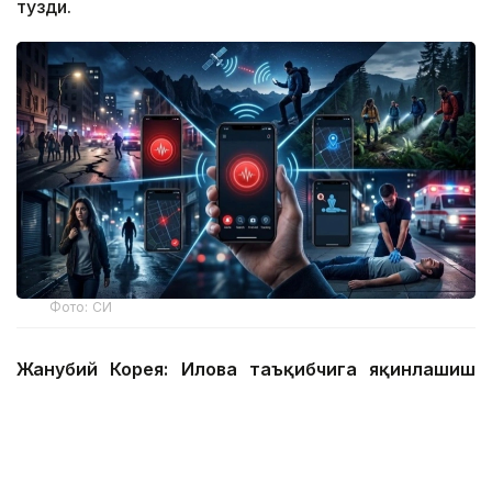
тузди.
Фото: СИ
Жанубий Корея: Илова таъқибчига яқинлашиш
ҳақида огоҳлантиради
2026 йил 24 июнда Жанубий Корея шахсий
хавфсизлик учун энг сўнгги рақамли воситалардан
бирини ишга туширди.