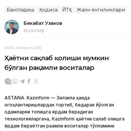
Бангладеш
Ҳодиса
ЙТҲ
Жаҳон янгиликлари
Бекабат Узаков
Муаллиф
09:00, 08 Август 2026
Ҳаётни сақлаб қолиши мумкин
бўлган рақамли воситалар
ASTANA. Kazinform — Зилзила ҳақида
огоҳлантиришлардан тортиб, бедарак йўқолган
одамларни топишга ёрдам берадиган
технологияларгача, Кazinform ҳаётни сақлаб қолишга
ёрдам бераётган рақамли воситалар тўпламини