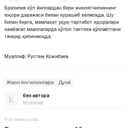
Бразилия кўп йиллардан бери жиноятчиликнинг
юқори даражаси билан курашиб келмоқда. Шу
билан бирга, мамлакат ҳуқуқ-тартибот идоралари
камбағал маҳаллаларда қўпол тактика қўллаётгани
танқид қилинмоқда.
Муаллиф: Рустем Кожибаев
Жаҳон янгиликлари
Дунё
без автора
Муаллиф
11:36, 08 Август 2026