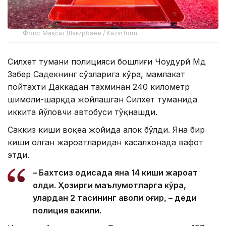
Фото: Мақсат Шағирбаев / Kazinform
Силхет тумани полицияси бошлиғи Чоудҳурй Мд
Забер Садекнинг сўзларига кўра, мамлакат
пойтахти Даккадан тахминан 240 километр
шимоли-шарқда жойлашган Силхет туманида
иккита йўловчи автобуси тўқнашди.
Саккиз киши воқеа жойида ҳалок бўлди. Яна бир
киши олган жароҳатларидан касалхонада вафот
этди.
– Бахтсиз ҳодисада яна 14 киши жароҳат
олди. Ҳозирги маълумотларга кўра,
улардан 2 тасининг аҳволи оғир, – деди
полиция вакили.