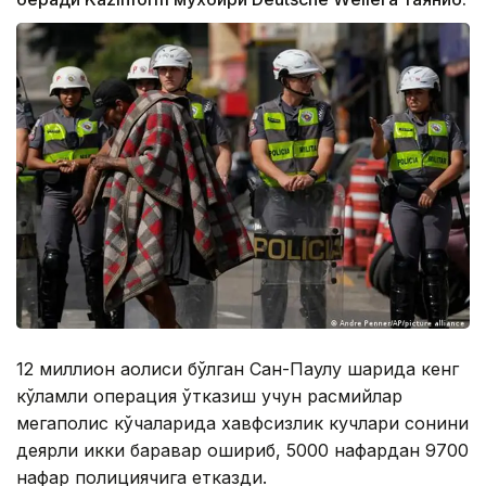
12 миллион аҳолиси бўлган Сан-Паулу шаҳрида кенг
кўламли операция ўтказиш учун расмийлар
мегаполис кўчаларида хавфсизлик кучлари сонини
деярли икки баравар ошириб, 5000 нафардан 9700
нафар полициячига етказди.