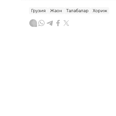
Грузия
Жаҳон
Талабалар
Хориж
Ляззат Сейданова
Муаллиф
12:36, 10 Сентябр 2025
Қозоғистонда хорижлик т
электрон виза жорий эт
ASTANA. Kazinform – Хорижлик талаба