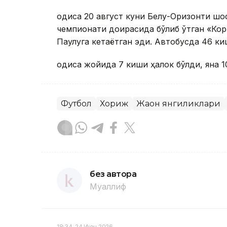
Ҳодиса 20 август куни Белу-Оризонти шо
чемпионати доирасида бўлиб ўтган «Кор
Паулуга кетаётган эди. Автобусда 46 ки
Ҳодиса жойида 7 киши ҳалок бўлди, яна 
Футбол
Хориж
Жаҳон янгиликлари
без автора
Муаллиф
18:34, 24 Июн 2026