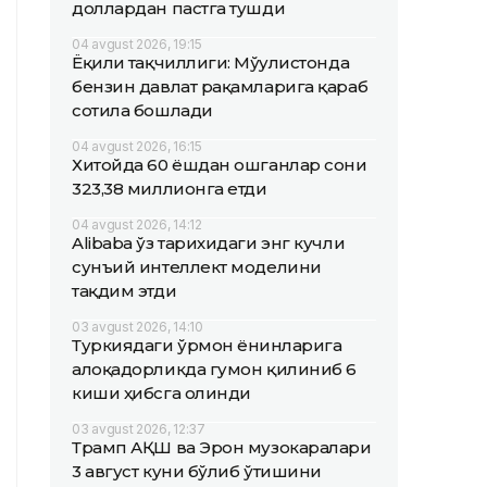
доллардан пастга тушди
04 avgust 2026, 19:15
Ёқилғи тақчиллиги: Мўғулистонда
бензин давлат рақамларига қараб
сотила бошлади
04 avgust 2026, 16:15
Хитойда 60 ёшдан ошганлар сони
323,38 миллионга етди
04 avgust 2026, 14:12
Alibaba ўз тарихидаги энг кучли
сунъий интеллект моделини
тақдим этди
03 avgust 2026, 14:10
Туркиядаги ўрмон ёнғинларига
алоқадорликда гумон қилиниб 6
киши ҳибсга олинди
03 avgust 2026, 12:37
Трамп АҚШ ва Эрон музокаралари
3 август куни бўлиб ўтишини