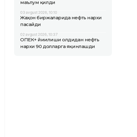
маълум қилди
03 avgust 2026, 10:10
Жаҳон биржаларида нефть нархи
пасайди
02 avgust 2026, 10:37
ОПEК+ йиғилиши олдидан нефть
нархи 90 долларга яқинлашди