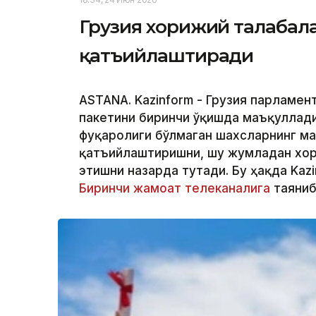
Грузия хорижий талабал
қатъийлаштиради
ASTANA. Kazinform - Грузия парламен
пакетини биринчи ўқишда маъқуллади
фуқаролиги бўлмаган шахсларнинг м
қатъийлаштиришни, шу жумладан хор
этишни назарда тутади. Бу ҳақда Kaz
Биринчи жамоат телеканалига
таяниб