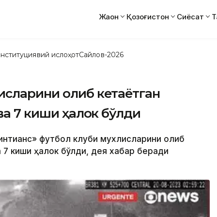
Жаҳон
Қозоғистон
Сиёсат
Т
нституциявий ислоҳот
Сайлов-2026
исларини олиб кетаётган
ва 7 киши ҳалок бўлди
ринтианс» футбол клуби мухлисларини олиб
а 7 киши ҳалок бўлди, дея хабар беради