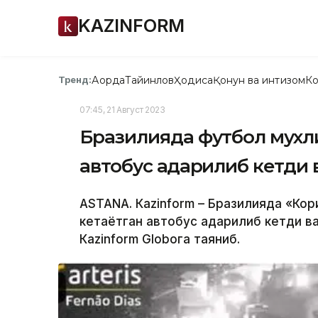
KAZINFORM
Ақорда
Тайинлов
Ҳодиса
Қонун ва интизом
Ко
Тренд:
07:45, 21 Август 2023
Бразилияда футбол мухл
автобус ағдарилиб кетди 
ASTANА. Кazinform – Бразилияда «Ко
кетаётган автобус ағдарилиб кетди в
Каzinform Globoга таяниб.