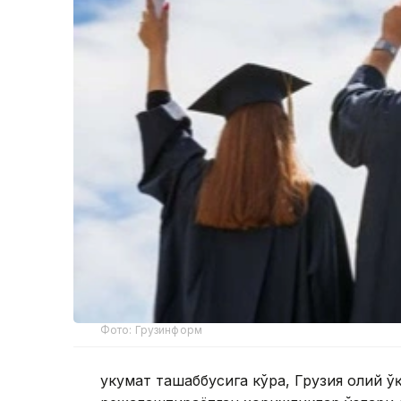
Фото: Грузинформ
Ҳукумат ташаббусига кўра, Грузия олий 