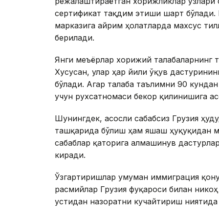
режалаштираётган хорижликлар ўзлари 
сертификат тақдим этиши шарт бўлади.
марказига айрим ҳолатларда махсус тил
берилади.
Янги меъёрлар хорижий талабаларнинг т
Хусусан, улар ҳар йили ўқув дастурини
бўлади. Агар талаба таълимни 90 кундан
учун рухсатномаси бекор қилинишига ас
Шунингдек, асосли сабабсиз Грузия ҳуд
ташқарида бўлиш ҳам яшаш ҳуқуқидан м
сабаблар қаторига алмашинув дастурла
киради.
Ўзгартиришлар умуман иммиграция қону
расмийлар Грузия фуқароси билан нико
устидан назоратни кучайтириш ниятида 