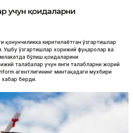
ар учун қоидаларни
ти қонунчиликка киритилаётган ўзгартишлар
. Ушбу ўзгартишлар хорижий фуқаролар ва
амлакатда бўлиш қоидаларини
ижий талабалар учун янги талабларни жорий
inform агентлигининг минтақадаги мухбири
 хабар берди.