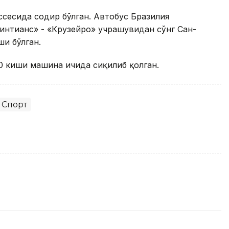
ссесида содир бўлган. Автобус Бразилия
интианс» - «Крузейро» учрашувидан сўнг Сан-
ши бўлган.
10 киши машина ичида сиқилиб қолган.
Спорт