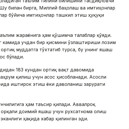
оладиган таълим тилини билишини тасдиқловчи
 Шу билан бирга, Миллий баҳолаш ва имтиҳонлар
лар бўйича имтиҳонлар ташкил этиш ҳуқуқи
аълим жараёнига ҳам қўшимча талаблар қўяди.
нг камида учдан бир қисмини ўзлаштириши лозим
 ортиқ муддатга тўхтатиб турса, бу унинг яшаш
ос бўлади.
удидан 183 кундан ортиқ вақт давомида
аҳрум қилиш учун асос ҳисобланади. Асосли
рида иштирок этиш ёки даволаниш зарурати
нчилигига ҳам таъсир қилади. Аввалроқ
ҳ орқали доимий яшаш учун рухсатнома олиш
эканлиги ҳақида хабар қилинган эди.