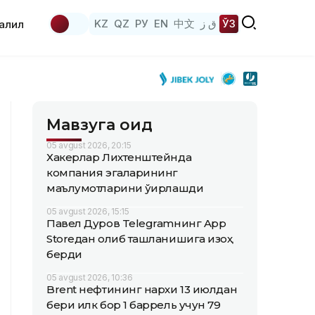
KZ
QZ
РУ
EN
中文
ق ز
ЎЗ
аҳлил
Мавзуга оид
05 avgust 2026, 20:15
Хакерлар Лихтенштейнда
компания эгаларининг
маълумотларини ўғирлашди
05 avgust 2026, 15:15
Павел Дуров Telegramнинг App
Storeдан олиб ташланишига изоҳ
берди
05 avgust 2026, 10:36
Brent нефтининг нархи 13 июлдан
бери илк бор 1 баррель учун 79