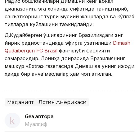
Радио бошловчилари Димашни кенг вокал
диапазонига эга хонанда сифатида таништириб,
санъаткорнинг турли мусиқий жанрларда ва кўплаб
тилларда куйлашини таъкидлайди.
Д.Қудайберген қўшиқларининг Бразилиядаги энг
йирик радиостанцияда эфирга узатилиши
Dimash
Qudaibergen FC Brasil
фан-клуби фаолияти
самарасидир. Лойиҳа доирасида Бразилиянинг
машҳур «Extra» газетасида Димаш ва унинг ижоди
ҳақида бир қанча мақолалар ҳам чоп этилган.
Маданият
Лотин Америкаси
без автора
Муаллиф