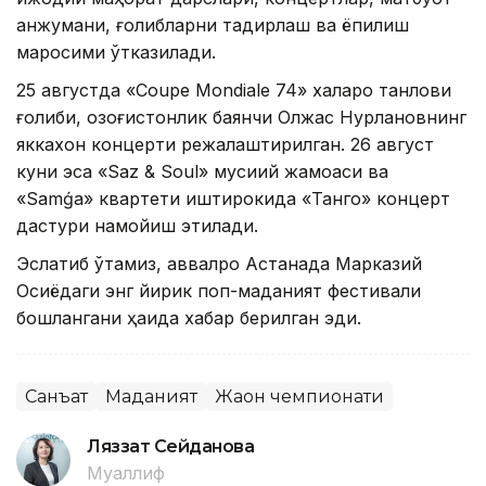
анжумани, ғолибларни тақдирлаш ва ёпилиш
маросими ўтказилади.
25 августда «Coupe Mondiale 74» халқаро танлови
ғолиби, қозоғистонлик баянчи Олжас Нурлановнинг
яккахон концерти режалаштирилган. 26 август
куни эса «Saz & Soul» мусиқий жамоаси ва
«Samǵa» квартети иштирокида «Танго» концерт
дастури намойиш этилади.
Эслатиб ўтамиз, аввалроқ Астанада Марказий
Осиёдаги энг йирик поп-маданият фестивали
бошлангани ҳақида хабар берилган эди.
Санъат
Маданият
Жаҳон чемпионати
Ляззат Сейданова
Муаллиф