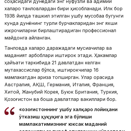
соҳасидаги дунёдаги энг нуфузли ва қадимий
халқаро танловлардан бири ҳисобланади. Илк бор
1938 йилда ташкил этилган ушбу мусобақа бугунги
кунда дунёнинг турли бурчакларидан энг яхши
ижрочиларни бирлаштирадиган профессионал
майдонга айланган.
Танловда халқаро даражадаги мусиқачилар ва
маданият арбоблари иштирок этади. Ҳакамлар
ҳайъати таркибида 21 давлатдан келган
мутахассислар бўлса, иштирокчилар 16
мамлакатдан ариза топширган. Улар орасида
Австралия, АҚШ, Германия, Италия, Франция,
Хитой, Жанубий Корея, Буюк Британия, Туркия,
Қозоғистон ва бошқа давлатлар вакиллари бор.
«Қозоғистоннинг ушбу халқаро лойиҳани
ўтказиш ҳуқуқига эга бўлиши
мамлакатимизнинг юксак маданий