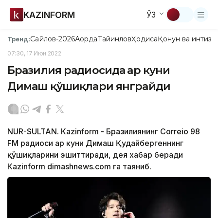
KAZINFORM
ЎЗ
Сайлов-2026
Ақорда
Тайинлов
Ҳодиса
Қонун ва интизо
Тренд:
07:30, 17 Июн 2022
Бразилия радиосида ҳар куни
Димаш қўшиқлари янграйди
NUR-SULTAN. Кazinform - Бразилиянинг Cоrrеiо 98
FМ радиоси ҳар куни Димаш Қудайбергеннинг
қўшиқларини эшиттиради, дея хабар беради
Кazinform dimashnews.cоm га таяниб.