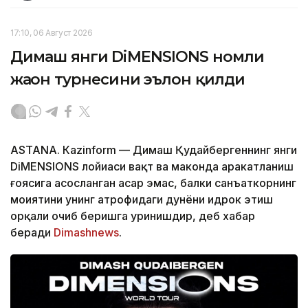
17:10, 06 Август 2026
Димаш янги DiMENSIONS номли
жаҳон турнесини эълон қилди
ASTANА. Кazinform — Димаш Қудайбергеннинг янги
DiMENSIONS лойиҳаси вақт ва маконда ҳаракатланиш
ғоясига асосланган асар эмас, балки санъаткорнинг
моҳиятини унинг атрофидаги дунёни идрок этиш
орқали очиб беришга уринишдир, деб хабар
беради
Dimashnews
.