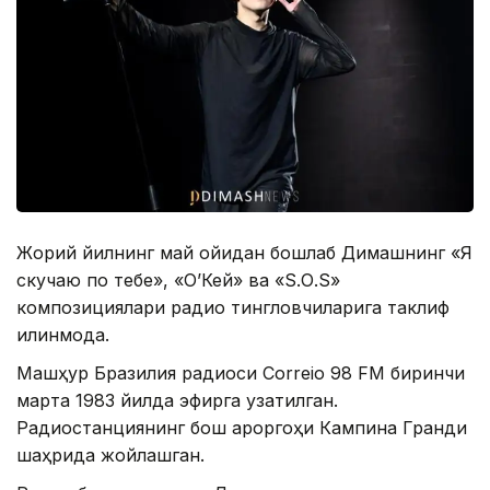
Жорий йилнинг май ойидан бошлаб Димашнинг «Я
скучаю по тебе», «О’Кей» ва «S.О.S»
композициялари радио тингловчиларига таклиф
қилинмоқда.
Машҳур Бразилия радиоси Cоrrеiо 98 FМ биринчи
марта 1983 йилда эфирга узатилган.
Радиостанциянинг бош қароргоҳи Кампина Гранди
шаҳрида жойлашган.