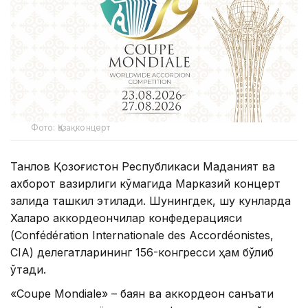
Фото: Қазақконцерт
Танлов Қозоғистон Республикаси Маданият ва
ахборот вазирлиги кўмагида Марказий концерт
залида ташкил этилади. Шунингдек, шу кунларда
Халқаро аккордеончилар конфедерацияси
(Confédération Internationale des Accordéonistes,
CIA) делегатларининг 156-конгресси ҳам бўлиб
ўтади.
«Coupe Mondiale» – баян ва аккордеон санъати