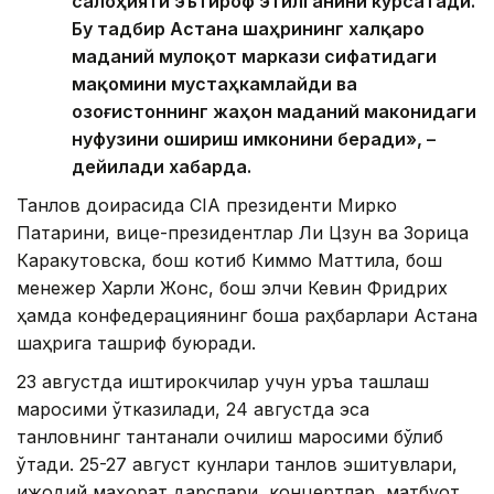
салоҳияти эътироф этилганини кўрсатади.
Бу тадбир Астана шаҳрининг халқаро
маданий мулоқот маркази сифатидаги
мақомини мустаҳкамлайди ва
Қозоғистоннинг жаҳон маданий маконидаги
нуфузини ошириш имконини беради», –
дейилади хабарда.
Танлов доирасида CIA президенти Мирко
Патарини, вице-президентлар Ли Цзун ва Зорица
Каракутовска, бош котиб Киммо Маттила, бош
менежер Харли Жонс, бош элчи Кевин Фридрих
ҳамда конфедерациянинг бошқа раҳбарлари Астана
шаҳрига ташриф буюради.
23 августда иштирокчилар учун қуръа ташлаш
маросими ўтказилади, 24 августда эса
танловнинг тантанали очилиш маросими бўлиб
ўтади. 25-27 август кунлари танлов эшитувлари,
ижодий маҳорат дарслари, концертлар, матбуот