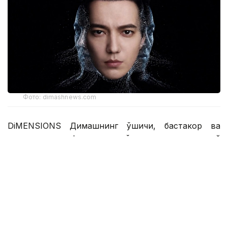
Фото: dimashnews.com
DiMENSIONS Димашнинг қўшиқчи, бастакор ва
продюсер сифатидаги кўп қиррали ижодий
қиёфасини, шунингдек, унинг саҳнадан ташқаридаги
табиий ўзлигини ва инсоннинг энг ҳақиқий
томонларини акс эттиради. Бу томонлар унинг
ҳар бир асарида акс этган куч ва илҳомда, миллий
маданий меросига содиқлигида, ташқи
хотиржамлиги ортидаги қалбининг илиқлигида, йўл
давомида тўпланган фикрларда ва доимий ўзини