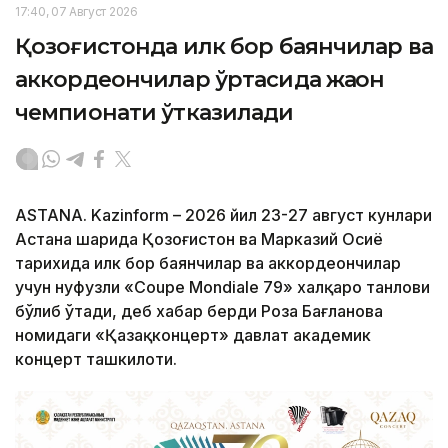
17:40, 07 Август 2026
Қозоғистонда илк бор баянчилар ва
аккордеончилар ўртасида жаҳон
чемпионати ўтказилади
ASTANA. Kazinform – 2026 йил 23-27 август кунлари
Астана шаҳрида Қозоғистон ва Марказий Осиё
тарихида илк бор баянчилар ва аккордеончилар
учун нуфузли «Coupe Mondiale 79» халқаро танлови
бўлиб ўтади, деб хабар берди Роза Бағланова
номидаги «Қазақконцерт» давлат академик
концерт ташкилоти.