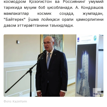
космодром Қозоғистон ва Россиянинг умумий
тарихида муҳим боб ҳисобланади. А. Кондрашов
мамлакатлар космик соҳада, жумладан,
"Байтерек" қўшма лойиҳаси орқали ҳамкорлигини
давом эттираётганини таъкидлади.
Фото: Kazinform