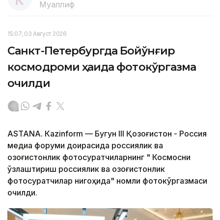
Муаллиф
15:07, 03 Август 2026
Санкт-Петербургда Бойқўнғир
космодроми ҳақида фотокўргазма
очилди
ASTANA. Кazinform — Бугун III Қозоғистон - Россия
медиа форуми доирасида россиялик ва
қозоғистонлик фотосуратчиларнинг " Космосни
ўзлаштириш россиялик ва қозоғистонлик
фотосуратчилар нигоҳида" номли фотокўргазмаси
очилди.