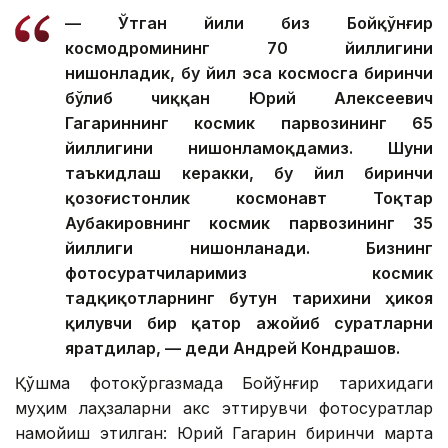
— Ўтган йили биз Бойқўнғир
космодромининг 70 йиллигини
нишонладик, бу йил эса космосга биринчи
бўлиб чиққан Юрий Алексеевич
Гагариннинг космик парвозининг 65
йиллигини нишонламоқдамиз. Шуни
таъкидлаш керакки, бу йил биринчи
қозоғистонлик космонавт Тоқтар
Аубакировнинг космик парвозининг 35
йиллиги нишонланади. Бизнинг
фотосуратчиларимиз космик
тадқиқотларнинг бутун тарихини ҳикоя
қилувчи бир қатор ажойиб суратларни
яратдилар, — деди Андрей Кондрашов.
Қўшма фотокўргазмада Бойқўнғир тарихидаги
муҳим лаҳзаларни акс эттирувчи фотосуратлар
намойиш этилган: Юрий Гагарин биринчи марта