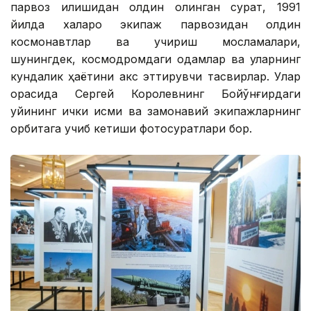
парвоз қилишидан олдин олинган сурат, 1991
йилда халқаро экипаж парвозидан олдин
космонавтлар ва учириш мосламалари,
шунингдек, космодромдаги одамлар ва уларнинг
кундалик ҳаётини акс эттирувчи тасвирлар. Улар
орасида Сергей Королевнинг Бойқўнғирдаги
уйининг ички қисми ва замонавий экипажларнинг
орбитага учиб кетиши фотосуратлари бор.