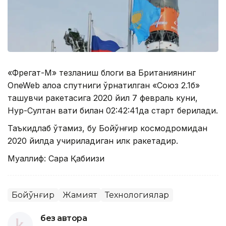
«Фрегат-М» тезланиш блоги ва Британиянинг
OneWeb алоқа спутниги ўрнатилган «Союз 2.1б»
ташувчи ракетасига 2020 йил 7 февраль куни,
Нур-Султан вақти билан 02:42:41да старт берилади.
Таъкидлаб ўтамиз, бу Бойқўнғир космодромидан
2020 йилда учириладиган илк ракетадир.
Муаллиф: Сара Қабиқизи
Бойқўнғир
Жамият
Технологиялар
без автора