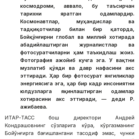
космодроми, аввало, бу таъсирчан
тарихни яратган одамлардир.
Космонавтлар, муҳандислар ва
тадқиқотчилар билан бир қаторда,
Бойқўнғирни глобал ва миллий хотирада
абадийлаштирган журналистлар ва
фотосуратчиларни ҳам таъкидлаш жоиз.
Фотография ажойиб кучга эга. У вақтни
музлатиб қўяди ва давр нафасини акс
эттиради. Ҳар бир фотосурат янгиликлар
энергиясига эга, ҳар бир кадр инсониятни
юлдузларга яқинлаштирган одамлар
хотирасини акс эттиради, — деди Р.
Қажибаева.
ИТАР-ТАСС бош директори Андрей
Кондрашовнинг сўзларига кўра, кўргазманинг
Бойқўнғирга бағишлангани тасодиф эмас, чунки