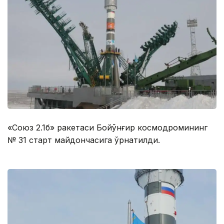
«Союз 2.1б» ракетаси Бойқўнғир космодромининг
№ 31 старт майдончасига ўрнатилди.