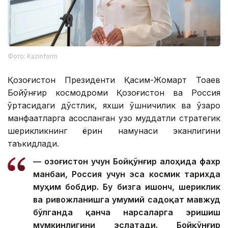
Фото: Kazinform
Қозоғистон Президенти Қасим-Жомарт Тоқаев
Бойқўнғир космодроми Қозоғистон ва Россия
ўртасидаги дўстлик, яхши қўшничилик ва ўзаро
манфаатларга асосланган узоқ муддатли стратегик
шерикликнинг ёрқин намунаси эканлигини
таъкидлади.
— Қозоғистон учун Бойқўнғир алоҳида фахр
манбаи, Россия учун эса космик тарихда
муҳим бобдир. Бу бизга ишонч, шериклик
ва ривожланишга умумий садоқат мавжуд
бўлганда қанча нарсаларга эришиш
мумкинлигини эслатади. Бойқўнғир