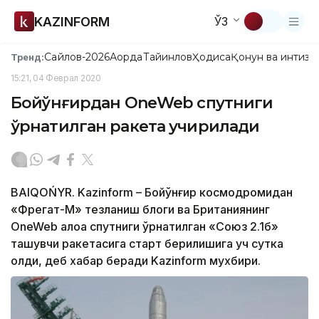
KAZINFORM
ЎЗ
Сайлов-2026
Ақорда
Тайинлов
Ҳодиса
Қонун ва интизо
Тренд:
15:21, 04 Феврал 2020
Бойқўнғирдан OneWeb спутниги
ўрнатилган ракета учирилади
BAIQOŃYR. Kazinform – Бойқўнғир космодромидан
«Фрегат-М» тезланиш блоги ва Британиянинг
OneWeb алоқа спутниги ўрнатилган «Союз 2.1б»
ташувчи ракетасига старт берилишига уч сутка
қолди, деб хабар беради Kazinform мухбири.