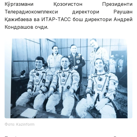
Кўргазмани Қозоғистон Президенти
Телерадиокомплекси директори Раушан
Қажибаева ва ИТАР-ТАСС бош директори Андрей
Кондрашов очди.
Фото: Kazinform