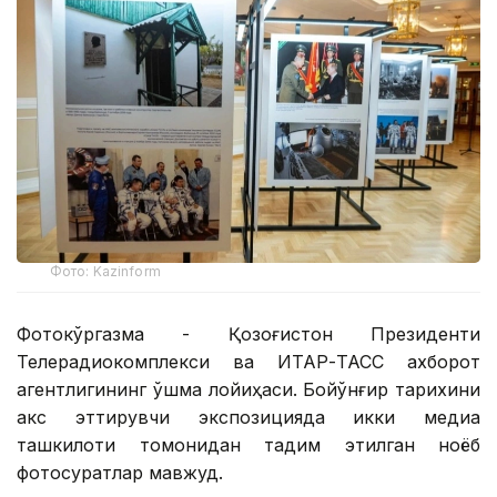
Фото: Kazinform
Фотокўргазма - Қозоғистон Президенти
Телерадиокомплекси ва ИТАР-ТАСС ахборот
агентлигининг қўшма лойиҳаси. Бойқўнғир тарихини
акс эттирувчи экспозицияда икки медиа
ташкилоти томонидан тақдим этилган ноёб
фотосуратлар мавжуд.