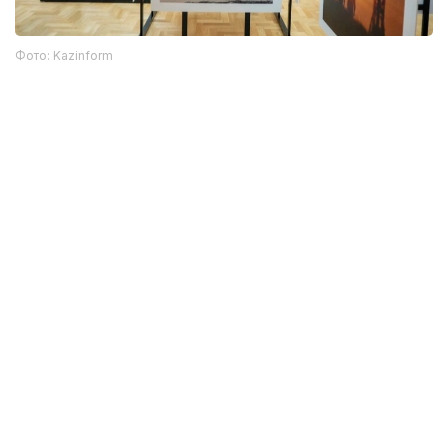
Фото: Kazinform
Кўргазмага биринчи ташриф буюрувчилар орасида
III Қозоғистон - Россия медиа форуми
иштирокчилари — тегишли вазирликлар ва
идоралар вакиллари, шунингдек, Қозоғистон ва
Россиядан 40 дан ортиқ телевидение ва
радиокомпаниялар, ахборот агентликлари, онлайн
нашрлар, газеталар ва тадқиқот марказлари
раҳбарлари бор.
Кўргазма
Санъат
Бойқўнғир
ҚР Президенти Т
Бекабат Узаков
Муаллиф