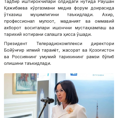
Тадбир иштирокчилари олдидаги нутқида Раушан
Қажибаева кўргазмани медиа форум доирасида
ўтказиш муҳимлигини таъкидлади. Ахир,
профессионал мулоқот, маданият ва оммавий
ахборот воситалари ишончни мустаҳкамлаш ва
тарихий хотирани сақлашга ҳисса қўшади.
Президент Телерадиокомплекси директори
Бойқўнғир илмий тараққиёт, жасорат ва Қозоғистон
ва Россиянинг умумий тарихининг рамзи бўлиб
қолишини таъкидлади.