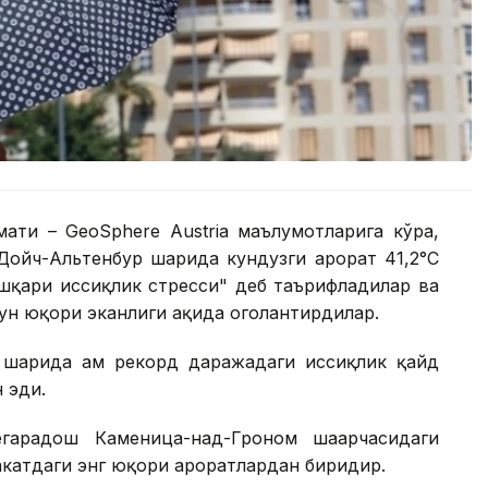
ати – GeoSphere Austria маълумотларига кўра,
ойч-Альтенбур шаҳрида кундузги ҳарорат 41,2°С
ашқари иссиқлик стресси" деб таърифладилар ва
чун юқори эканлиги ҳақида огоҳлантирдилар.
 шаҳрида ҳам рекорд даражадаги иссиқлик қайд
н эди.
гарадош Каменица-над-Гроном шаҳарчасидаги
акатдаги энг юқори ҳароратлардан биридир.