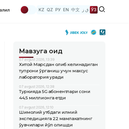
KZ
QZ
РУ
EN
中文
ق ز
ЎЗ
аҳлил
Мавзуга оид
07 avgust 2026, 13:39
Хитой Марсдан олиб келинадиган
тупроқни ўрганиш учун махсус
лаборатория қуради
07 avgust 2026, 12:38
Туркияда 5G абонентлари сони
44,5 миллионга етди
07 avgust 2026, 12:10
Шимолий қутбдаги илмий
экспедицияга 22 мамлакатнинг
ўқувчилари йўл олишди