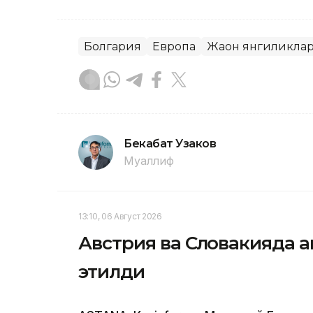
Болгария
Европа
Жаҳон янгиликла
Бекабат Узаков
Муаллиф
13:10, 06 Август 2026
Австрия ва Словакияда ан
этилди