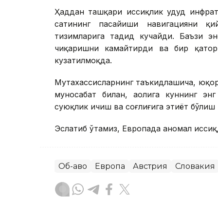
Ҳаддан ташқари иссиқлик ҳудуд инфрат
сатҳининг пасайиши навигацияни қ
тизимларига таҳдид кучайди. Баъзи э
чиқаришни камайтирди ва бир қатор 
кузатилмоқда.
Мутахассисларнинг таъкидлашича, юқори
муносабат билан, аҳолига куннинг эн
суюқлик ичиш ва соғлиғига эҳтиёт бўлиш
Эслатиб ўтамиз, Европада аномал иссиқ
Об-ҳаво
Европа
Австрия
Словакия