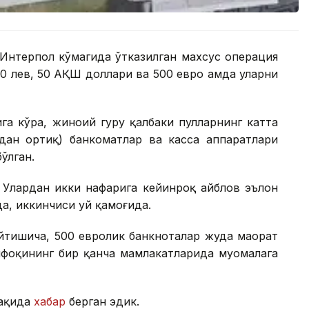
Интерпол кўмагида ўтказилган махсус операция
0 лев, 50 АҚШ доллари ва 500 евро ҳамда уларни
га кўра, жиноий гуруҳ қалбаки пулларнинг катта
дан ортиқ) банкоматлар ва касса аппаратлари
ўлган.
. Улардан икки нафарига кейинроқ айблов эълон
а, иккинчиси уй қамоғида.
йтишича, 500 евролик банкноталар жуда маҳорат
ифоқининг бир қанча мамлакатларида муомалага
ҳақида
хабар
берган эдик.