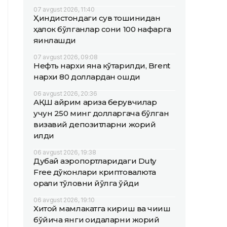
07 avgust 2026, 11:40
Ҳиндистондаги сув тошқинидан
ҳалок бўлганлар сони 100 нафарга
яқинлашди
07 avgust 2026, 09:08
Нефть нархи яна кўтарилди, Brent
нархи 80 доллардан ошди
06 avgust 2026, 20:36
АҚШ айрим ариза берувчилар
учун 250 минг долларгача бўлган
визавий депозитларни жорий
қилди
06 avgust 2026, 19:38
Дубай аэропортларидаги Duty
Free дўконлари криптовалюта
орқали тўловни йўлга қўйди
06 avgust 2026, 19:10
Хитой мамлакатга кириш ва чиқиш
бўйича янги қоидаларни жорий