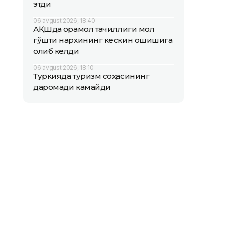
этди
06 avgust 2026, 18:40
АҚШда қорамол тақчиллиги мол
гўшти нархининг кескин ошишига
олиб келди
06 avgust 2026, 18:10
Туркияда туризм соҳасининг
даромади камайди