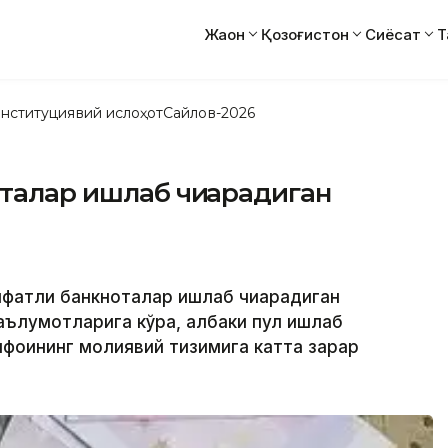
Жаҳон
Қозоғистон
Сиёсат
Т
нституциявий ислоҳот
Сайлов-2026
талар ишлаб чиқарадиган
ифатли банкноталар ишлаб чиқарадиган
ълумотларига кўра, қалбаки пул ишлаб
ифоқининг молиявий тизимига катта зарар