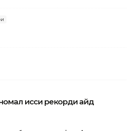
ри
омал иссиқ рекорди қайд