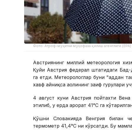
Фото: Атроф-муҳитни муҳофаза қилиш агентлиги (EPA)
Австриянинг миллий метеорология хизм
Қуйи Австрия федерал штатидаги Бад-Д
га етди. Метеорологлар буни "ҳаддан т
хавф айниқса аҳолининг заиф гуруҳлари у
4 август куни Австрия пойтахти Вена
этилиб, у ерда ҳарорат 41°С га кўтарилга
Қўшни Словакияда Венгрия билан че
термометр 41,4°С ни кўрсатди. Бу мамл