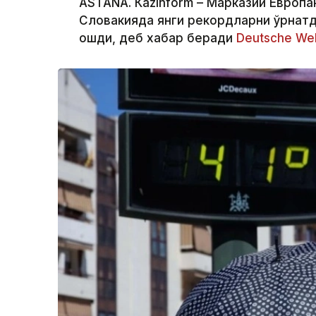
ASTANА. Кazinform – Марказий Европан
Словакияда янги рекордларни ўрнатд
ошди, деб хабар беради
Deutsche Wel