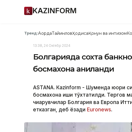
KAZINFORM
Ақорда
Тайинлов
Ҳодиса
Қонун ва интизом
Ко
Тренд:
13:38, 24 Октябр 2024
Болгарияда сохта банкно
босмахона аниқланди
ASTANА. Кazinform - Шуменда юқори с
босмахона иши тўхтатилди. Тергов ма
чиқарувчилар Болгария ва Европа Итт
етказган, деб ёзади
Euronews
.