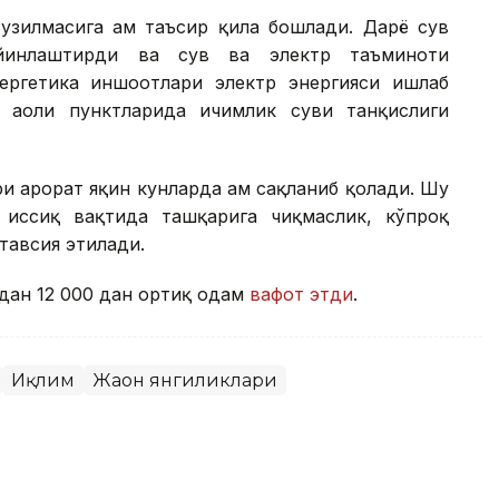
узилмасига ҳам таъсир қила бошлади. Дарё сув
ийинлаштирди ва сув ва электр таъминоти
нергетика иншоотлари электр энергияси ишлаб
аҳоли пунктларида ичимлик суви танқислиги
 ҳарорат яқин кунларда ҳам сақланиб қолади. Шу
г иссиқ вақтида ташқарига чиқмаслик, кўпроқ
 тавсия этилади.
дан 12 000 дан ортиқ одам
вафот этди
.
Иқлим
Жаҳон янгиликлари