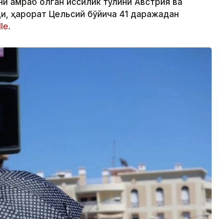
и қамраб олган иссиқлик тўлқини Австрия ва
и, ҳарорат Цельсий бўйича 41 даражадан
le
.