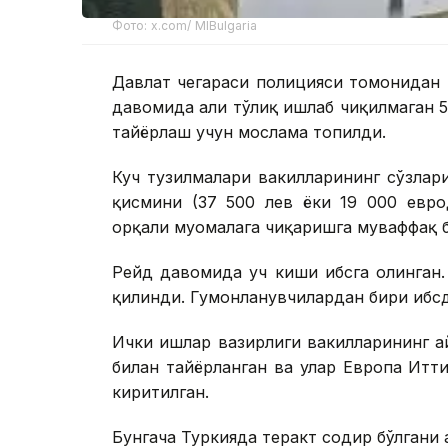
Фото: x.com/ MIBulgaria
Давлат чегараси полицияси томонидан 
давомида ҳали тўлиқ ишлаб чиқилмаган 5
тайёрлаш учун мослама топилди.
Куч тузилмалари вакилларининг сўзлари
қисмини (37 500 лев ёки 19 000 евро
орқали муомалага чиқаришга муваффақ б
Рейд давомида уч киши ҳибсга олинган
қилинди. Гумонланувчилардан бири ҳибсд
Ички ишлар вазирлиги вакилларининг а
билан тайёрланган ва улар Европа Итт
киритилган.
Бунгача Туркияда теракт содир бўлгани 