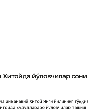
 Хитойда йўловчилар сони
ча анъанавий Хитой Янги йилининг тўққиз
Хитойда ҳудудлараро йўловчилар ташиш