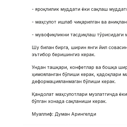
- яроқлилик муддати ёки сақлаш муддати
- маҳсулот ишлаб чиқарилган ва аниқла
- мувофиқликни тасдиқлаш тўғрисидаги 
Шу билан бирга, ширин янги йил совғас
эътибор беришингиз керак.
Ундан ташқари, конфетлар ва бошқа ши
ҳимояланган бўлиши керак, қадоқлари м
деформацияланмаган бўлиши керак.
Қандолат маҳсулотлари музлатгичда ёки
бўлган хонада сақланиши керак.
Муаллиф: Думан Арғингелди