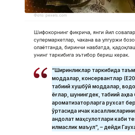
Фото: pexels.com
Шифокорнинг фикрича, янги йил совғала
супермаркетлар, чакана ва улгуржи бозо
олаётганда, биринчи навбатда, қадоқлаш
унинг таркибига эътибор бериш керак.
“Ширинликлар таркибида таъм
моддалар, консервантлар (Е200,
табиий хушбўй моддалар, водо
ёғлар, шунингдек, табиий қаҳва
ароматизаторларга рухсат бер
ўртасида ичак касалликларини 
қандолат маҳсулотлари каби т
қилмаслик маъқул”, – дейди Гау