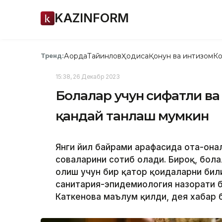
KAZINFORM
Ақорда
Тайинлов
Ҳодиса
Қонун ва интизом
Ко
Тренд:
15:38, 26 Декабр 2023
Болалар учун сифатли ва 
қандай танлаш мумкин
Янги йил байрами арафасида ота-онал
совғаларини сотиб олади. Бироқ, бола
олиш учун бир қатор қоидаларни бил
санитария-эпидемиология назорати б
Каткенова маълум қилди, дея хабар