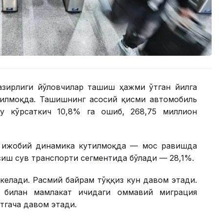
азирлиги йўловчилар ташиш ҳажми ўтган йилга
илмоқда. Ташишнинг асосий қисми автомобиль
бу кўрсаткич 10,8% га ошиб, 268,75 миллион
м ижобий динамика кутилмоқда — мос равишда
сиш сув транспорти сегментида бўлади — 28,1%.
 келади. Расмий байрам тўққиз кун давом этади.
 билан мамлакат ичидаги оммавий миграция
тгача давом этади.