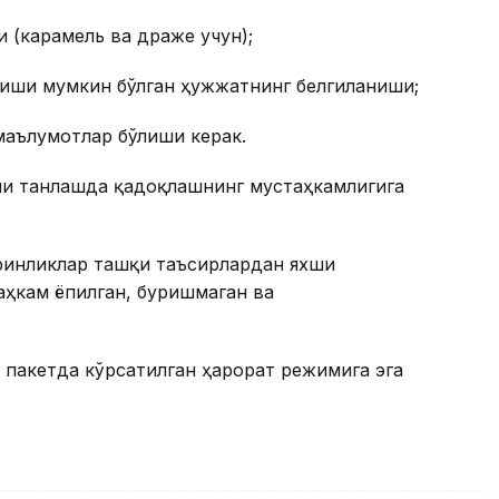
 (карамель ва драже учун);
ниши мумкин бўлган ҳужжатнинг белгиланиши;
маълумотлар бўлиши керак.
ини танлашда қадоқлашнинг мустаҳкамлигига
ринликлар ташқи таъсирлардан яхши
аҳкам ёпилган, буришмаган ва
 пакетда кўрсатилган ҳарорат режимига эга