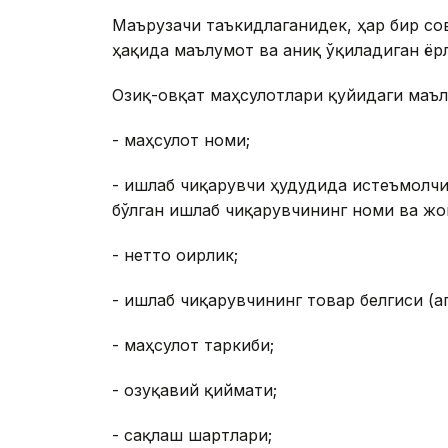
Маърузачи таъкидлаганидек, ҳар бир сов
ҳақида маълумот ва аниқ ўқиладиган ёр
Озиқ-овқат маҳсулотлари қуйидаги маъл
- маҳсулот номи;
- ишлаб чиқарувчи ҳудудида истеъмолчи
бўлган ишлаб чиқарувчининг номи ва жо
- нетто оғирлик;
- ишлаб чиқарувчининг товар белгиси (а
- маҳсулот таркиби;
- озуқавий қиймати;
- сақлаш шартлари;