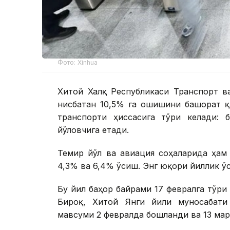
Фото: Xinhua
Хитой Халқ Республикаси Транспорт в
нисбатан 10,5% га ошишини башорат қ
транспорти ҳиссасига тўғри келади: 
йўловчига етади.
Темир йўл ва авиация соҳаларида ҳа
4,3% ва 6,4% ўсиш. Энг юқори йиллик ў
Бу йил баҳор байрами 17 февралга тўғри
Бироқ, Хитой Янги йили муносабати
мавсуми 2 февралда бошланди ва 13 мар