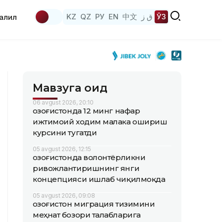
KZ
QZ
РУ
EN
中文
ق ز
ЎЗ
аҳлил
Мавзуга оид
06 avgust 2026, 20:10
Қозоғистонда 12 минг нафар
ижтимоий ходим малака ошириш
курсини тугатди
05 avgust 2026, 12:15
Қозоғистонда волонтёрликни
ривожлантиришнинг янги
концепцияси ишлаб чиқилмоқда
05 avgust 2026, 09:08
Қозоғистон миграция тизимини
меҳнат бозори талабларига