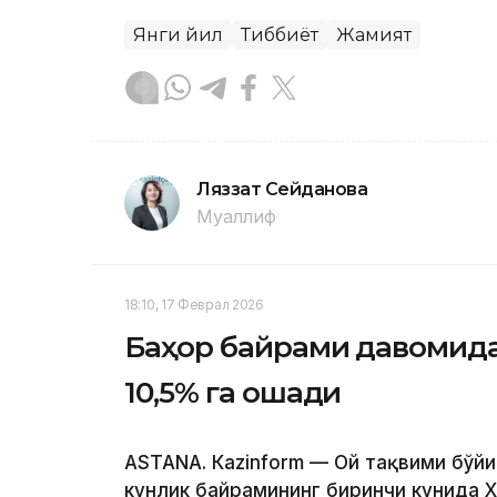
Янги йил
Тиббиёт
Жамият
Ляззат Сейданова
Муаллиф
18:10, 17 Феврал 2026
Баҳор байрами давомида
10,5% га ошади
ASTANА. Кazinform — Ой тақвими бўйи
кунлик байрамининг биринчи кунида 