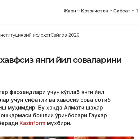
Жаҳон
Қозоғистон
Сиёсат
Т
нституциявий ислоҳот
Сайлов-2026
хавфсиз янги йил совғаларини
ар фарзандлари учун кўплаб янги йил
лар учун сифатли ва хавфсиз совға сотиб
иш муҳимдир. Бу ҳақда Алмати шаҳар
ошқармаси бошлиғи ўринбосари Гаухар
 беради
Kazinform
мухбири.