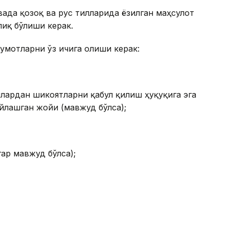
ғада қозоқ ва рус тилларида ёзилган маҳсулот
лиқ бўлиши керак.
умотларни ўз ичига олиши керак:
лардан шикоятларни қабул қилиш ҳуқуқига эга
йлашган жойи (мавжуд бўлса);
гар мавжуд бўлса);