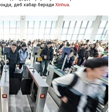
оқда, деб хабар беради
Xinhua
.