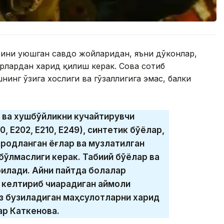
рини уюшган савдо жойларидан, яъни дўконлар,
рлардан харид қилиш керак. Совға сотиб
нинг ўзига хослиги ва гўзаллигига эмас, балки
 ва хушбўйликни кучайтирувчи
 Е202, Е210, Е249), синтетик бўёқлар,
родланган ёғлар ва музлатилган
 бўлмаслиги керак. Табиий бўёқлар ва
илади. Айни пайтда болалар
келтириб чиқарадиган қаймоқли
ез бузиладиган маҳсулотларни харид
хар Каткенова.