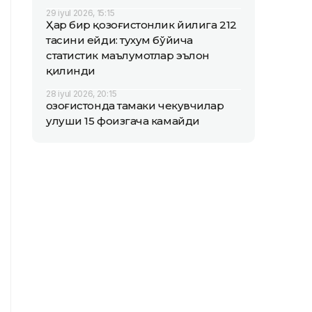
29 iyul 2026, 15:15
Ҳар бир қозоғистонлик йилига 212
тасини ейди: тухум бўйича
статистик маълумотлар эълон
қилинди
28 iyul 2026, 20:15
Қозоғистонда тамаки чекувчилар
улуши 15 фоизгача камайди