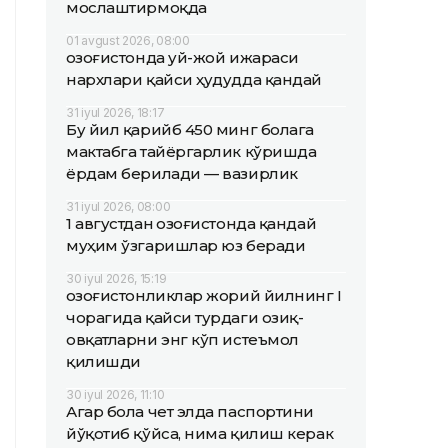
мослаштирмоқда
01 avgust 2026, 08:00
Қозоғистонда уй-жой ижараси
нархлари қайси ҳудудда қандай
31 iyul 2026, 18:17
Бу йил қарийб 450 минг болага
мактабга тайёргарлик кўришда
ёрдам берилади — вазирлик
31 iyul 2026, 08:00
1 августдан Қозоғистонда қандай
муҳим ўзгаришлар юз беради
30 iyul 2026, 15:19
Қозоғистонликлар жорий йилнинг I
чорагида қайси турдаги озиқ-
овқатларни энг кўп истеъмол
қилишди
30 iyul 2026, 11:10
Агар бола чет элда паспортини
йўқотиб қўйса, нима қилиш керак