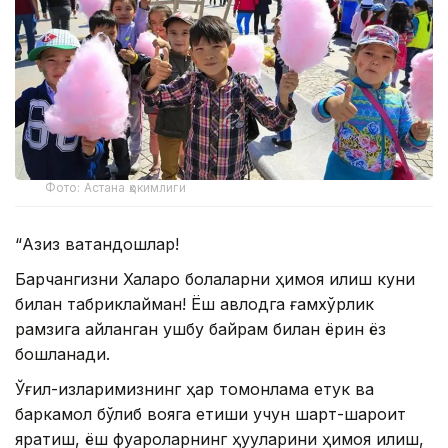
Фото: Астана ҳокимлиги
“Азиз ватандошлар!
Барчангизни Халқаро болаларни ҳимоя қилиш куни
билан табриклайман! Ёш авлодга ғамхўрлик
рамзига айланган ушбу байрам билан ёрқин ёз
бошланади.
Ўғил-қизларимизнинг ҳар томонлама етук ва
баркамол бўлиб вояга етиши учун шарт-шароит
яратиш, ёш фуқароларнинг ҳуқуқларини ҳимоя қилиш,