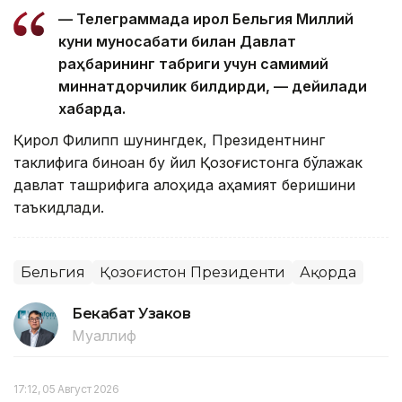
— Телеграммада Қирол Бельгия Миллий
куни муносабати билан Давлат
раҳбарининг табриги учун самимий
миннатдорчилик билдирди, — дейилади
хабарда.
Қирол Филипп шунингдек, Президентнинг
таклифига биноан бу йил Қозоғистонга бўлажак
давлат ташрифига алоҳида аҳамият беришини
таъкидлади.
Бельгия
Қозоғистон Президенти
Ақорда
Бекабат Узаков
Муаллиф
17:12, 05 Август 2026