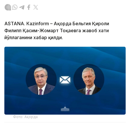
ASTANА. Кazinform – Ақорда Бельгия Қироли
Филипп Қасим-Жомарт Тоқаевга жавоб хати
йўллаганини хабар қилди.
Фото: Ақорда