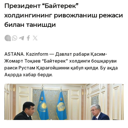
Президент “Байтерек”
холдингининг ривожланиш режаси
билан танишди
ASTANА. Каzinform — Давлат раҳбари Қасим-
Жомарт Тоқаев “Байтерек” холдинги бошқаруви
раиси Рустам Қарағойшинни қабул қилди. Бу ҳақда
Ақорда хабар берди.