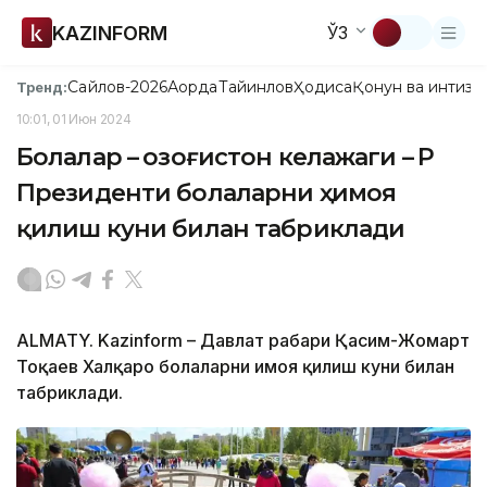
KAZINFORM
ЎЗ
Сайлов-2026
Ақорда
Тайинлов
Ҳодиса
Қонун ва интизо
Тренд:
10:01, 01 Июн 2024
Болалар – Қозоғистон келажаги – ҚР
Президенти болаларни ҳимоя
қилиш куни билан табриклади
ALMATY. Kazinform – Давлат раҳбари Қасим-Жомарт
Тоқаев Халқаро болаларни ҳимоя қилиш куни билан
табриклади.