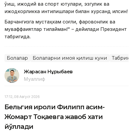
ўқиш, ижодий ва спорт ютуқлари, эзгулик ва
ижодкорликка интилишлари билан хурсанд қилсин!
Барчангизга мустаҳкам соғлиқ, фаровонлик ва
муваффақиятлар тилайман!" – дейилади Президент
табригида.
Болалар
Болаларни ҳимоя қилиш куни
Табрик
Жарасқан Нұрыбаев
Муаллиф
17:12, 08 Август 2026
Бельгия Қироли Филипп Қасим-
Жомарт Тоқаевга жавоб хати
йўллади