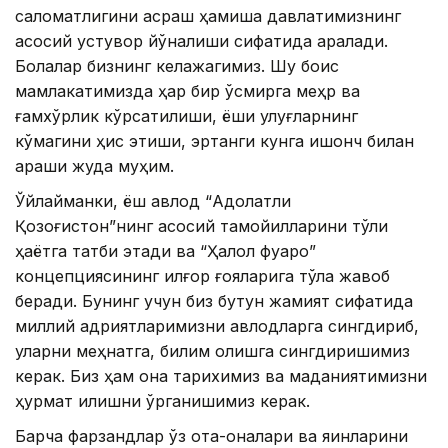
саломатлигини асраш ҳамиша давлатимизнинг
асосий устувор йўналиши сифатида қаралади.
Болалар бизнинг келажагимиз. Шу боис
мамлакатимизда ҳар бир ўсмирга меҳр ва
ғамхўрлик кўрсатилиши, ёши улуғларнинг
кўмагини ҳис этиши, эртанги кунга ишонч билан
қараши жуда муҳим.
Ўйлайманки, ёш авлод “Адолатли
Қозоғистон”нинг асосий тамойилларини тўлиқ
ҳаётга татбиқ этади ва “Ҳалол фуқаро”
концепциясининг илғор ғояларига тўла жавоб
беради. Бунинг учун биз бутун жамият сифатида
миллий қадриятларимизни авлодларга сингдириб,
уларни меҳнатга, билим олишга сингдиришимиз
керак. Биз ҳам она тарихимиз ва маданиятимизни
ҳурмат қилишни ўрганишимиз керак.
Барча фарзандлар ўз ота-оналари ва яқинларини