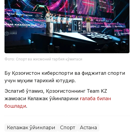
Фото: Спорт ва жисмоний тарбия қўмитаси
Бу Қозоғистон киберспорти ва фиджитал спорти
учун муҳим тарихий ютуқдир.
Эслатиб ўтамиз, Қозоғистоннинг Team KZ
жамоаси Келажак ўйинларини
ғалаба билан
бошлади
.
Келажак ўйинлари
Спорт
Астана