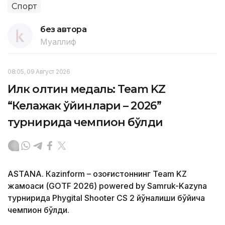
Спорт
без автора
Муаллиф
08:05, 09 Август 2026
Илк олтин медаль: Team KZ
“Келажак ўйинлари – 2026”
турнирида чемпион бўлди
ASTANА. Кazinform – Қозоғистоннинг Team KZ
жамоаси (GOTF 2026) powered by Samruk-Kazyna
турнирида Phygital Shooter CS 2 йўналиши бўйича
чемпион бўлди.