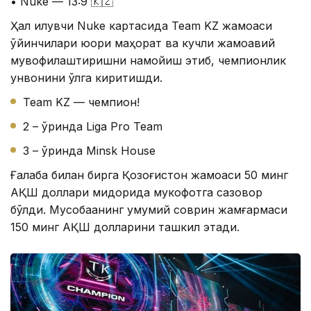
• Nuke — 13:9 🇰🇿
Ҳал қилувчи Nuke картасида Team KZ жамоаси
ўйинчилари юқори маҳорат ва кучли жамоавий
мувофиқлаштиришни намойиш этиб, чемпионлик
унвонини қўлга киритишди.
Team KZ — чемпион!
2 – ўринда Liga Pro Team
3 – ўринда Minsk House
Ғалаба билан бирга Қозоғистон жамоаси 50 минг
АҚШ доллари миқдорида мукофотга сазовор
бўлди. Мусобақанинг умумий соврин жамғармаси
150 минг АҚШ долларини ташкил этади.