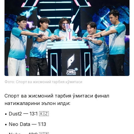
Фото: Спорт ва жисмоний тарбия қўмитаси
Спорт ва жисмоний тарбия қўмитаси финал
натижаларини эълон қилди:
• Dust2 — 13:1 🇰🇿
• Neo Data — 1:13