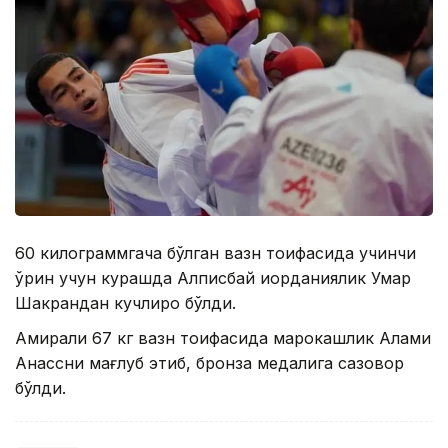
60 килограммгача бўлган вазн тоифасида учинчи
ўрин учун курашда Алписбай иорданиялик Умар
Шакрандан кучлироқ бўлди.
Амирали 67 кг вазн тоифасида марокашлик Алами
Анассни мағлуб этиб, бронза медалига сазовор
бўлди.