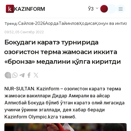
KAZINFORM
ЎЗ
Сайлов-2026
Ақорда
Тайинлов
Ҳодиса
Қонун ва интизо
Тренд:
09:52, 05 Сентябр 2022
Бокудаги каратэ турнирида
Қозоғистон терма жамоаси иккита
«бронза» медалини қўлга киритди
NUR-SULTAN. Kazinform – Қозоғистон каратэ терма
жамоаси вакиллари Дидар Амирали ва Қайсар
Алписбай Бокуда бўлиб ўтган каратэ олий лигасида
учинчи ўринни эгаллади, дея хабар беради
Kazinform Olympic.kzга таяниб.