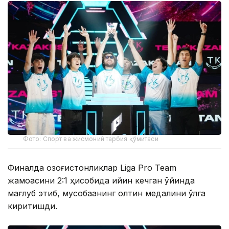
Фото: Спорт ва жисмоний тарбия қўмитаси
Финалда қозоғистонликлар Liga Pro Team
жамоасини 2:1 ҳисобида қийин кечган ўйинда
мағлуб этиб, мусобақанинг олтин медалини қўлга
киритишди.