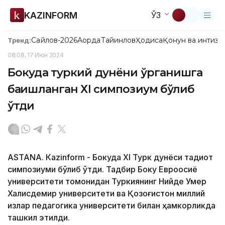
KAZINFORM
ЎЗ
Сайлов-2026
Ақорда
Тайинлов
Ҳодиса
Қонун ва интизо
Тренд:
08:08, 17 Июн 2024
Бокуда туркий дунёни ўрганишга
бағишланган ХІ симпозиум бўлиб
ўтди
ASTANА. Кazinform - Бокуда ХІ Турк дунёси тадқиқот
симпозиуми бўлиб ўтди. Тадбир Боку Евроосиё
университети томонидан Туркиянинг Нийде Умер
Халисдемир университети ва Қозоғистон миллий
қизлар педагогика университети билан ҳамкорликда
ташкил этилди.