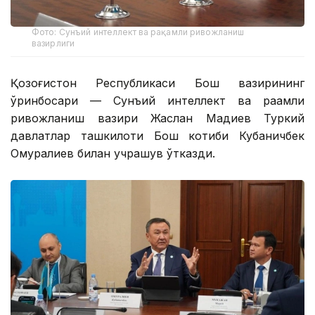
Фото: Сунъий интеллект ва рақамли ривожланиш
вазирлиги
Қозоғистон Республикаси Бош вазирининг
ўринбосари — Сунъий интеллект ва рақамли
ривожланиш вазири Жаслан Мадиев Туркий
давлатлар ташкилоти Бош котиби Кубаничбек
Омуралиев билан учрашув ўтказди.