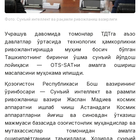
Фото: Сунъий интеллект ва рақамли ривожланиш вазирлиги
Учрашув давомида томонлар ТДТга аъзо
давлатлар ўртасида технологик ҳамкорликни
ривожлантиришда муҳим босқич бўлган
Ташкилотнинг биринчи қўшма сунъий йўлдош
лойиҳаси — OTS-SATни амалга ошириш
масаласини муҳокама қилишди.
Қозоғистон Республикаси Бош вазирининг
ўринбосари — Сунъий интеллект ва рақамли
ривожланиш вазири Жаслан Мадиев космик
аппаратни ишлаб чиқиш Астанадаги Космик
аппаратларни йиғиш ва синовдан ўтказиш
мажмуаси базасида қозоғистонлик муҳандислар ва
мутахассислар томонидан амалга
оширилаётганини таъкидлади. Ҳозирда сунъий