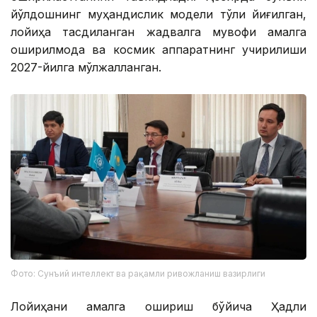
йўлдошнинг муҳандислик модели тўлиқ йиғилган,
лойиҳа тасдиқланган жадвалга мувофиқ амалга
оширилмоқда ва космик аппаратнинг учирилиши
2027-йилга мўлжалланган.
Фото: Сунъий интеллект ва рақамли ривожланиш вазирлиги
Лойиҳани амалга ошириш бўйича Ҳадли