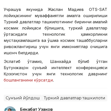
Учрашув якунида Жаслан Мадиев OTS-SAT
лойиҳасининг муваффақиятли амалга оширилиши
Туркий давлатлар ташкилотининг биринчи амалий
космик лойиҳаси бўлишига, туркий давлатлар
ўртасидаги технологик ҳамкорликни
мустаҳкамлашига ва қўшма космик ташаббусларни
ривожлантириш учун янги имкониятлар очишига
ишонч билдирди.
Эслатиб ўтамиз, Шанхайда бўлиб ўтган
Бутунжаҳон сунъий интеллект конференцияси
Қозоғистон учун янги технологик даврнинг
бошланганини кўрсатди
.
Сунъий йўлдош
Туркий давлатлар ташкилоти
Бекабат Узаков