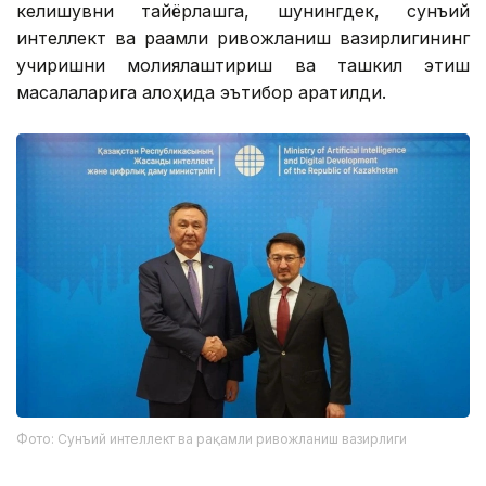
келишувни тайёрлашга, шунингдек, сунъий
интеллект ва рақамли ривожланиш вазирлигининг
учиришни молиялаштириш ва ташкил этиш
масалаларига алоҳида эътибор қаратилди.
Фото: Сунъий интеллект ва рақамли ривожланиш вазирлиги