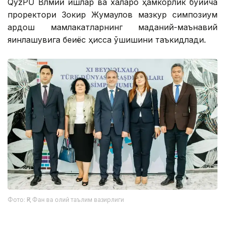
QyzPU Bлмий ишлар ва халқаро ҳамкорлик бўйича
проректори Зокир Жумақулов мазкур симпозиум
қардош мамлакатларнинг маданий-маънавий
яқинлашувига беқиёс ҳисса қўшишини таъкидлади.
Фото: ҚР Фан ва олий таълим вазирлиги