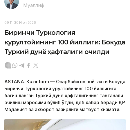
Муаллиф
09:11, 30 Июн 2026
Биринчи Туркология
қурултойининг 100 йиллиги: Бокуда
Туркий дунё ҳафталиги очилди
ASTANA. Kazinform — Озарбайжон пойтахти Бокуда
Биринчи Туркология қурултойининг 100 йиллигига
бағишланган Туркий дунё ҳафталигининг тантанали
очилиш маросими бўлиб ўтди, деб хабар беради ҚР
Маданият ва ахборот вазирлиги матбуот хизмати.