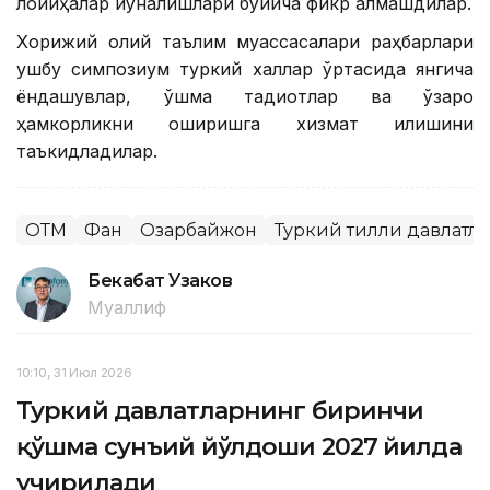
лойиҳалар йўналишлари бўйича фикр алмашдилар.
Хорижий олий таълим муассасалари раҳбарлари
ушбу симпозиум туркий халқлар ўртасида янгича
ёндашувлар, қўшма тадқиқотлар ва ўзаро
ҳамкорликни оширишга хизмат қилишини
таъкидладилар.
ОТМ
Фан
Озарбайжон
Туркий тилли давлатл
Бекабат Узаков
Муаллиф
10:10, 31 Июл 2026
Туркий давлатларнинг биринчи
қўшма сунъий йўлдоши 2027 йилда
учирилади