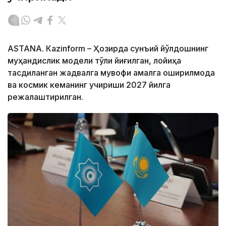
ASTANА. Кazinform – Ҳозирда сунъий йўлдошнинг
муҳандислик модели тўлиқ йиғилган, лойиҳа
тасдиқланган жадвалга мувофиқ амалга оширилмоқда
ва космик кеманинг учириши 2027 йилга
режалаштирилган.