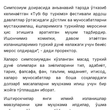
Симпозиум доирасида анъанавий тарзда ўтказиб
келинаётган «Түбі бір түркіміз» фестивали қардош
давлатлар ўртасидаги дўстлик ва муносабатларни
мустаҳкамлаш, ёшларимизга туркийлар меросини
ҳис этишига қаратилган муҳим тадбирдир.
Ишончимиз комилки, давом этаётган
изланишларимиз туркий дунё келажаги учун беқиёс
мерос қолдиради”, - деди проректор.
Халқаро симпозиумдан кўзланган мақсад туркий
дунё олимлари ва зиёлиларини тил, адабиёт,
тарих, фалсафа, фан, таълим, маданият, иқтисод,
халқаро муносабатлар ва бошқа соҳалардаги
долзарб масалаларни муҳокама қилиш учун бир
жойга тўплашдан иборат.
Иштирокчилар янги илмий изланишлар
мавзуларини ҳам муҳокама қилдилар, қўшма