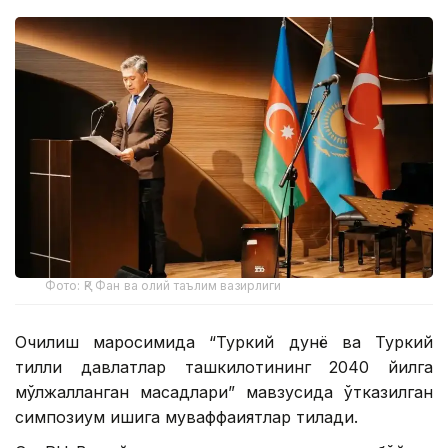
Фото: ҚР Фан ва олий таълим вазирлиги
Очилиш маросимида “Туркий дунё ва Туркий
тилли давлатлар ташкилотининг 2040 йилга
мўлжалланган мақсадлари” мавзусида ўтказилган
симпозиум ишига муваффақиятлар тилади.