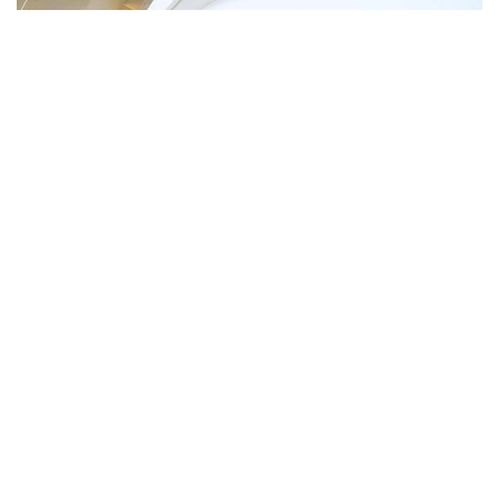
Фото: ҚР Мәдениет және ақпарат министрлігі
Тадбир муносабати билан Қозоғистон
Республикаси Президенти Қасим-Жомарт Тоқаев
иштирокчиларга табрик мактуби йўллади. Давлат
раҳбарининг табригини Президент маслаҳатчиси
Малик Отарбаев ўқиб эшиттирди.
Бундан аввал Туркий давлатлар ташкилотига аъзо
мамлакатлар раҳбарларининг XII саммитида