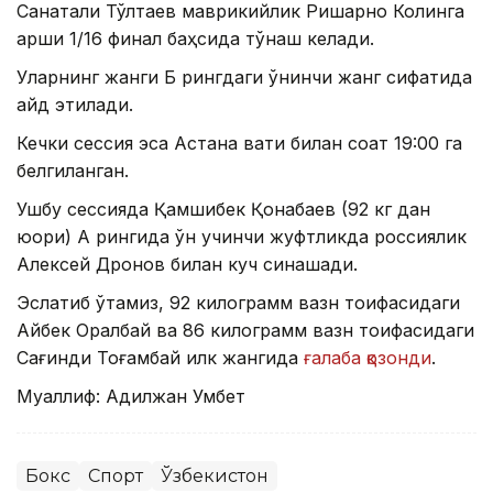
Санатали Тўлтаев маврикийлик Ришарно Колинга
қарши 1/16 финал баҳсида тўқнаш келади.
Уларнинг жанги Б рингдаги ўнинчи жанг сифатида
қайд этилади.
Кечки сессия эса Астана вақти билан соат 19:00 га
белгиланган.
Ушбу сессияда Қамшибек Қонқабаев (92 кг дан
юқори) А рингида ўн учинчи жуфтликда россиялик
Алексей Дронов билан куч синашади.
Эслатиб ўтамиз, 92 килограмм вазн тоифасидаги
Айбек Оралбай ва 86 килограмм вазн тоифасидаги
Сағиндиқ Тоғамбай илк жангида
ғалаба қозонди
.
Муаллиф: Адилжан Умбет
Бокс
Спорт
Ўзбекистон