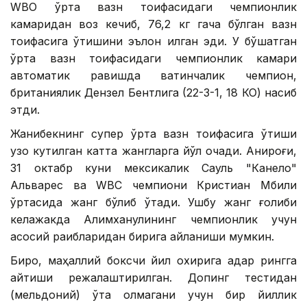
WВО ўрта вазн тоифасидаги чемпионлик
камаридан воз кечиб, 76,2 кг гача бўлган вазн
тоифасига ўтишини эълон қилган эди. У бўшатган
ўрта вазн тоифасидаги чемпионлик камари
автоматик равишда вақтинчалик чемпион,
британиялик Дензел Бентлига (22-3-1, 18 КО) насиб
этди.
Жанибекнинг супер ўрта вазн тоифасига ўтиши
узоқ кутилган катта жангларга йўл очади. Аниқроғи,
31 октабр куни мексикалик Сауль "Канело"
Альварес ва WВC чемпиони Кристиан Мбили
ўртасида жанг бўлиб ўтади. Ушбу жанг ғолиби
келажакда Алимханулининг чемпионлик учун
асосий рақибларидан бирига айланиши мумкин.
Бироқ, маҳаллий боксчи йил охирига қадар рингга
қайтиши режалаштирилган. Допинг тестидан
(мельдоний) ўта олмагани учун бир йиллик