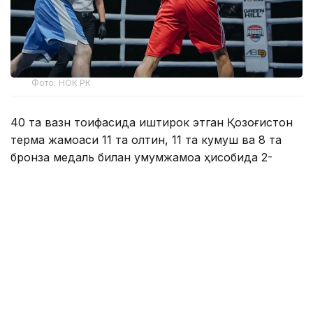
Фото: НОК РК
40 та вазн тоифасида иштирок этган Қозоғистон
терма жамоаси 11 та олтин, 11 та кумуш ва 8 та
бронза медаль билан умумжамоа ҳисобида 2-
ўринни эгаллади.
U23 тоифаси:
Ўзбекистон — 10 та олтин, 3 та кумуш, 5 та бронза
Қозоғистон — 6 та олтин, 7 та кумуш, 3 та бронза
Ҳиндистон — 3 та олтин, 5 та кумуш, 7 та бронза
Япония — 1 та олтин, 2 та кумуш, 3 та бронза