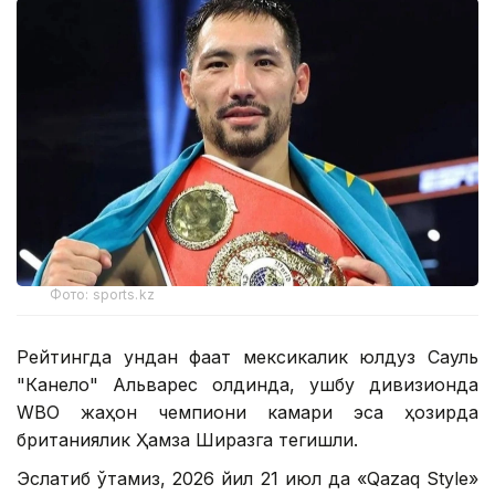
Фото: sports.kz
Рейтингда ундан фақат мексикалик юлдуз Сауль
"Канело" Альварес олдинда, ушбу дивизионда
WBО жаҳон чемпиони камари эса ҳозирда
британиялик Ҳамза Ширазга тегишли.
Эслатиб ўтамиз, 2026 йил 21 июл да «Qazaq Style»