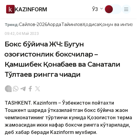
KAZINFORM
ЎЗ
Сайлов-2026
Ақорда
Тайинлов
Ҳодиса
Қонун ва интизо
Тренд:
09:42, 04 Май 2023
Бокс бўйича ЖЧ: Бугун
қозоғистонлик боксчилар –
Қамшибек Қонқабаев ва Санатали
Тўлтаев рингга чиқади
TASHKENT. Kazinform – Ўзбекистон пойтахти
Тошкент шаҳрида ўтказилаётган бокс бўйича жаҳон
чемпионатининг тўртинчи кунида Қозоғистон терма
жамоасидан икки нафар боксчи рингга кўтарилади,
деб хабар беради Kazinform мухбири.