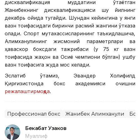
дисквалификация муддатини ўтаётган
Жанибекнинг дисквалификацияси шу йилнинг
декабрь ойида тугайди. Шундан кейингина у янги
вазн тоифасидаги биринчи расмий жангини ўтказа
олади. Спорт мутахассисларининг таъкидлашича,
Алимханулининг жисмоний параметрлари ва
ҳаваскор боксдаги тажрибаси (у 75 кг вазн
тоифасида жаҳон ва Осиё чемпиони бўлган) ушбу
вазн тоифасига жуда мос келади.
Эслатиб ўтамиз, Эвандер Холифилд
Қирғизистонда бокс академияси очишни
режалаштирмоқда
.
Профессионал бокс
Жанибек Алимханули
Бок
Бекабат Узаков
Муаллиф