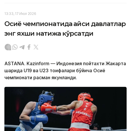
13:33, 17 Июл 2026
Осиё чемпионатида қайси давлатлар
энг яхши натижа кўрсатди
ASTANA. Kazinform — Индонезия пойтахти Жакарта
шаҳрида U19 ва U23 тоифалари бўйича Осиё
чемпионати расман якунланди.