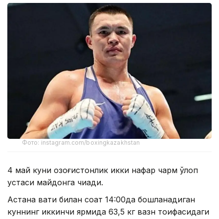
Фото: instagram.com/boxingkazakhstan
4 май куни қозоғистонлик икки нафар чарм қўлқоп
устаси майдонга чиқади.
Астана вақти билан соат 14:00да бошланадиган
куннинг иккинчи ярмида 63,5 кг вазн тоифасидаги