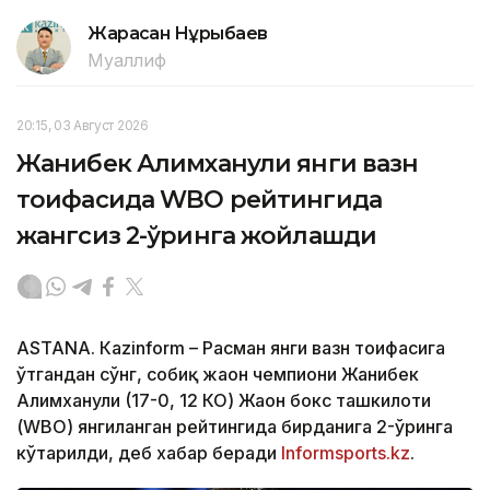
Жарасқан Нұрыбаев
Муаллиф
20:15, 03 Август 2026
Жанибек Алимханули янги вазн
тоифасида WBO рейтингида
жангсиз 2-ўринга жойлашди
ASTANА. Кazinform – Расман янги вазн тоифасига
ўтгандан сўнг, собиқ жаҳон чемпиони Жанибек
Алимханули (17-0, 12 КО) Жаҳон бокс ташкилоти
(WBО) янгиланган рейтингида бирданига 2-ўринга
кўтарилди, деб хабар беради
Informsports.kz
.