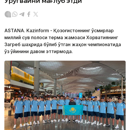
Уругвайни мағлуб этди
ASTANA. Kazinform - Қозоғистоннинг ўсмирлар
миллий сув полоси терма жамоаси Хорватиянинг
Загреб шаҳрида бўлиб ўтган жаҳон чемпионатида
ўз ўйинини давом эттирмоқда.