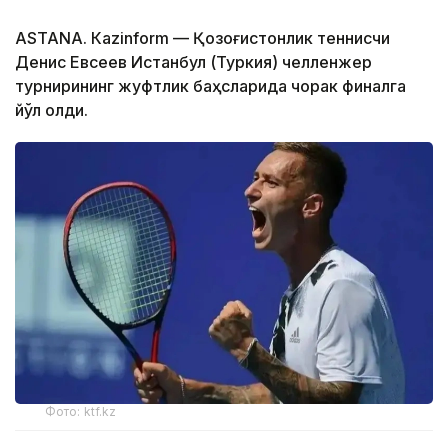
ASTANА. Кazinform — Қозоғистонлик теннисчи
Денис Евсеев Истанбул (Туркия) челленжер
турнирининг жуфтлик баҳсларида чорак финалга
йўл олди.
Фото: ktf.kz