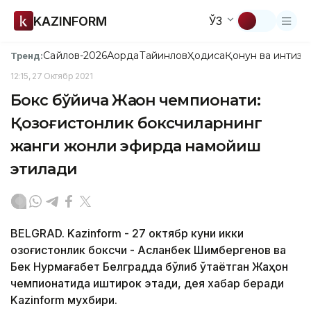
KAZINFORM
ЎЗ
Сайлов-2026
Ақорда
Тайинлов
Ҳодиса
Қонун ва интизо
Тренд:
12:15, 27 Октябр 2021
Бокс бўйича Жаҳон чемпионати:
Қозоғистонлик боксчиларнинг
жанги жонли эфирда намойиш
этилади
BELGRAD. Kazinform - 27 октябр куни икки
қозоғистонлик боксчи - Aсланбек Шимбергенов ва
Бек Нурмағабет Белградда бўлиб ўтаётган Жаҳон
чемпионатида иштирок этади, дея хабар беради
Kazinform мухбири.