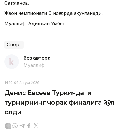
Сатжанов.
Жаҳон чемпионати 6 ноябрда якунланади.
Муаллиф: Адилжан Умбет
Спорт
без автора
Муаллиф
14:10, 06 Август 2026
Денис Евсеев Туркиядаги
турнирнинг чорак финалига йўл
олди