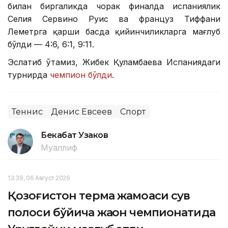
билан биргаликда чорак финалда испаниялик
Селия Сервино Руис ва француз Тиффани
Леметрга қарши баҳсда қийинчиликларга мағлуб
бўлди — 4:6, 6:1, 9:11.
Эслатиб ўтамиз, Жибек Қуламбаева Испаниядаги
турнирда
чемпион бўлди
.
Теннис
Денис Евсеев
Спорт
Бекабат Узаков
Муаллиф
13:39, 06 Август 2026
Қозоғистон терма жамоаси сув
полоси бўйича жаҳон чемпионатида