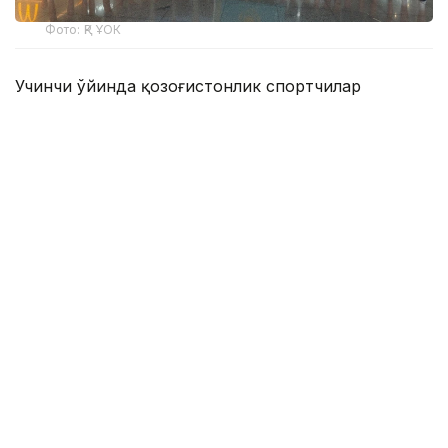
Фото: ҚР ҰОК
Учинчи ўйинда қозоғистонлик спортчилар
Уругвайни катта фарқ билан мағлуб этишди. Ўйин
22:5 ҳисобида якунланди.
ҚР МОҚ маълумотларига кўра, Қозоғистон терма
жамоаси ўйинчиси Максим Сасин ўйиннинг энг
яхши ўйинчиси деб топилди.
Бугун, 6 август куни Қозоғистон терма жамоаси
Туркия билан тўқнаш келади.
Эслатиб ўтамиз, жаҳон чемпионатининг биринчи
ўйинида миллий терма жамоа Мисрга ютқазган
эди, бироқ иккинчи ўйинда Сингапурни мағлуб
этди.