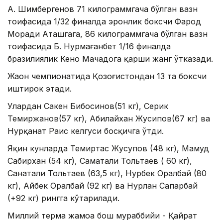
А. Шимбергенов 71 килограммгача бўлган вазн
тоифасида 1/32 финалда эронлик боксчи Фарҳод
Моради Aташгаҳга, 86 килограммгача бўлган вазн
тоифасида Б. Нурмағанбет 1/16 финалда
бразилиялик Кено Мачадога қарши жанг ўтказади.
Жаҳон чемпионатида Қозоғистондан 13 та боксчи
иштирок этади.
Улардан Сакен Бибосинов(51 кг), Серик
Темиржанов(57 кг), Абилайхан Жусипов(67 кг) ва
Нурқанат Раис келгуси босқичга ўтди.
Яқин кунларда Темиртас Жусупов (48 кг), Маҳмуд
Сабирхан (54 кг), Саматали Тольтаев ( 60 кг),
Санатали Тольтаев (63,5 кг), Нурбек Оралбай (80
кг), Aйбек Оралбай (92 кг) ва Нурлан Сапарбай
(+92 кг) рингга кўтарилади.
Миллий терма жамоа бош мураббийи - Қайрат