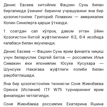
Денис Евсеев хитойлик Фацзин Сунь билан
биргаликда ўзининг биринчи учрашувини яна бир
қозоғистонлик Григорий Ломакин — америкалик
Колин Синклерга қарши ўтказди.
1 соатдан сал кўпроқ давом этган ўйин
Қозоғистон-Хитой жуфтлигининг 6:2, 6:4 ҳисобида
ғалабаси билан якунланди.
Денис Евсеев — Фацзин Сунь ярим финалга чиқиш
учун беларуслик Сергей Бетов — россиялик Илья
Симакин ёки япониялик Юсуке Кусухара —
Шунсуке Накагава жуфтлиги ғолиби билан
рақобатлашади.
Яна бир қозоғистонлик теннисчи Соня Жиенбаева
Оренсе (Испания) ITF W75 турнирининг ярим
финалидан четлатилди.
Соня Жиенбаева россиялик Екатерина Яшина