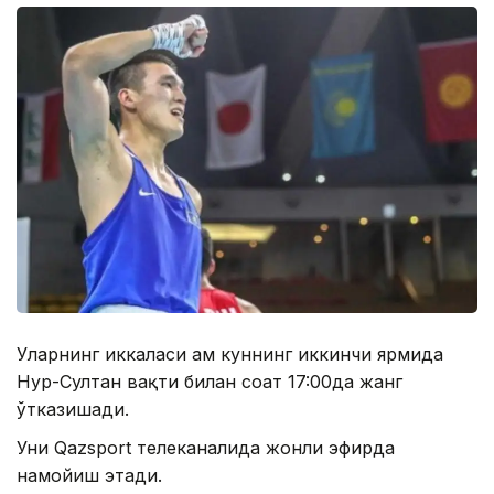
Уларнинг иккаласи ҳам куннинг иккинчи ярмида
Нур-Султан вақти билан соат 17:00да жанг
ўтказишади.
Уни Qazsport телеканалида жонли эфирда
намойиш этади.