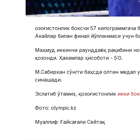
Қозоғистонлик боксчи 57 килограммгача
Акайлар билан финал йўлланмаси учун ба
Маҳмуд иккинчи раунддаёқ рақибини нок
қозонди. Ҳакамлар ҳисоботи - 5:0.
М.Сабирхан сўнгги баҳсда олтин медал 
синашади.
Эслатиб ўтамиз, қозоғистонлик
икки бок
Фото: оlympic.kz
Муаллиф: Ғайсағали Сейтақ