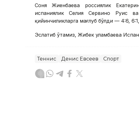
Соня Жиенбаева россиялик Екатери
испаниялик Селия Сервино Руис в
қийинчиликларга мағлуб бўлди — 4:6, 6:1, 
Эслатиб ўтамиз, Жибек Қуламбаева Испа
Теннис
Денис Евсеев
Спорт
Бекабат Узаков
Муаллиф
13:39, 06 Август 2026