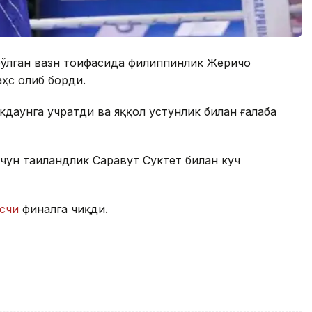
 бўлган вазн тоифасида филиппинлик Жеричо
ҳс олиб борди.
даунга учратди ва яққол устунлик билан ғалаба
учун таиландлик Саравут Суктет билан куч
счи
финалга чиқди.