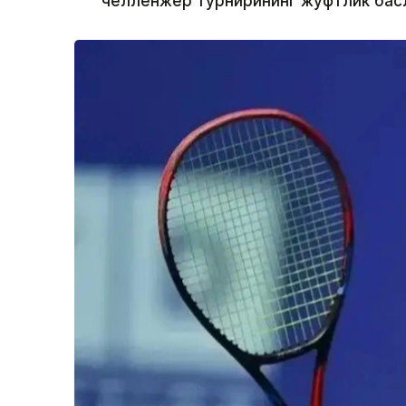
челленжер турнирининг жуфтлик баҳс