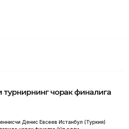
и турнирнинг чорак финалига
теннисчи Денис Евсеев Истанбул (Туркия)