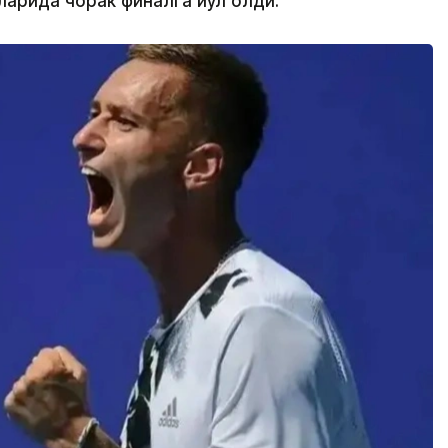
ларида чорак финалга йўл олди.