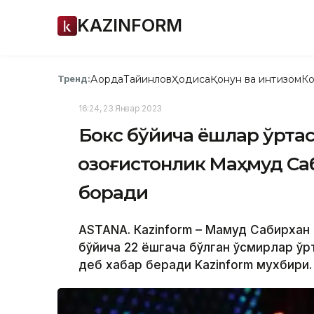
KAZINFORM
Ақорда
Тайинлов
Ҳодиса
Қонун ва интизом
Ко
Тренд:
16:24, 23 Январ 2023
Бокс бўйича ёшлар ўрта
қозоғистонлик Маҳмуд Са
боради
ASTANА. Кazinform – Маҳмуд Сабирхан
бўйича 22 ёшгача бўлган ўсмирлар ўр
деб хабар беради Kazinform мухбири.