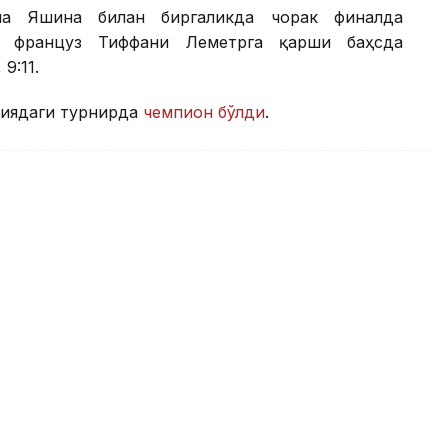
на Яшина билан биргаликда чорак финалда
а француз Тиффани Леметрга қарши баҳсда
9:11.
ниядаги турнирда
чемпион бўлди
.