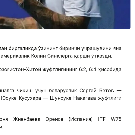
лан биргаликда ўзининг биринчи учрашувини яна
америкалик Колин Синклерга қарши ўтказди.
Қозоғистон-Хитой жуфтлигининг 6:2, 6:4 ҳисобида
налга чиқиш учун беларуслик Сергей Бетов —
к Юсуке Кусухара — Шунсуке Накагава жуфтлиги
Соня Жиенбаева Оренсе (Испания) ITF W75
и.