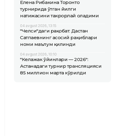
Елена Рибакина Торонто
турнирида ўтган йилги
натижасини такрорлай оладими
04 avgust 2026, 13:15
"Челси"даги рақобат: Дастан
Сатпаевнинг асосий рақиблари
номи маълум қилинди
04 avgust 2026, 10:10
"Келажак ўйинлари — 2026":
Астанадаги турнир трансляцияси
85 миллион марта кўрилди