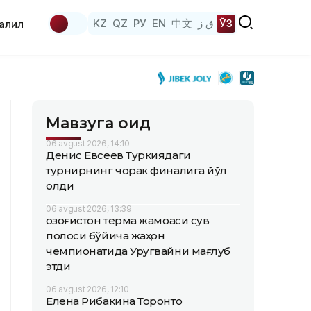
KZ
QZ
РУ
EN
中文
ق ز
ЎЗ
аҳлил
Мавзуга оид
06 avgust 2026, 14:10
Денис Евсеев Туркиядаги
турнирнинг чорак финалига йўл
олди
06 avgust 2026, 13:39
Қозоғистон терма жамоаси сув
полоси бўйича жаҳон
чемпионатида Уругвайни мағлуб
этди
06 avgust 2026, 12:10
Елена Рибакина Торонто