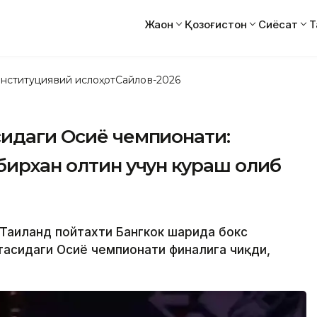
Жаҳон
Қозоғистон
Сиёсат
Т
нституциявий ислоҳот
Сайлов-2026
сидаги Осиё чемпионати:
бирхан олтин учун кураш олиб
 Таиланд пойтахти Бангкок шаҳрида бокс
тасидаги Осиё чемпионати финалига чиқди,