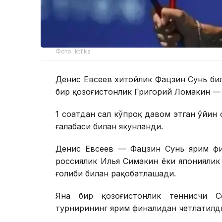
Фото: ktf.kz
Денис Евсеев хитойлик Фацзин Сунь би
бир қозоғистонлик Григорий Ломакин — 
1 соатдан сал кўпроқ давом этган ўйин 
ғалабаси билан якунланди.
Денис Евсеев — Фацзин Сунь ярим фи
россиялик Илья Симакин ёки японияли
ғолиби билан рақобатлашади.
Яна бир қозоғистонлик теннисчи 
турнирининг ярим финалидан четлатилд