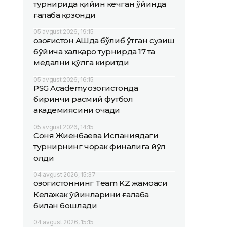
турнирида қийин кечган ўйинда
ғалаба қозонди
05 avgust 2026, 19:15
Қозоғистон АҚШда бўлиб ўтган сузиш
бўйича халқаро турнирда 17 та
медални қўлга киритди
05 avgust 2026, 16:15
PSG Academy Қозоғистонда
биринчи расмий футбол
академиясини очади
05 avgust 2026, 14:15
Соня Жиенбаева Испаниядаги
турнирнинг чорак финалига йўл
олди
04 avgust 2026, 15:37
Қозоғистоннинг Team KZ жамоаси
Келажак ўйинларини ғалаба
билан бошлади
04 avgust 2026, 15:15