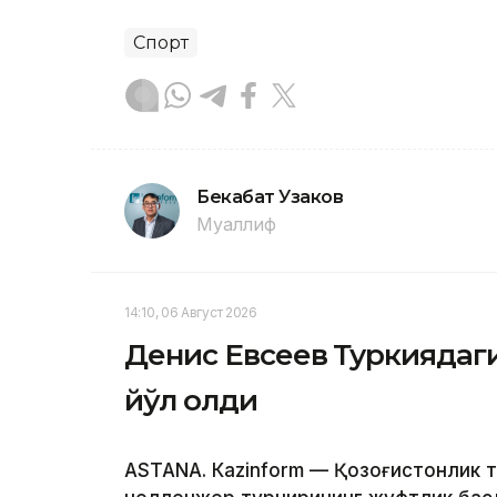
Спорт
Бекабат Узаков
Муаллиф
14:10, 06 Август 2026
Денис Евсеев Туркиядаг
йўл олди
ASTANА. Кazinform — Қозоғистонлик 