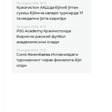
05 avgust 2026, 19:15
Қозоғистон АҚШда бўлиб ўтган
сузиш бўйича халқаро турнирда 17
та медални қўлга киритди
05 avgust 2026, 16:15
PSG Academy Қозоғистонда
биринчи расмий футбол
академиясини очади
05 avgust 2026, 14:15
Соня Жиенбаева Испаниядаги
турнирнинг чорак финалига йўл
олди