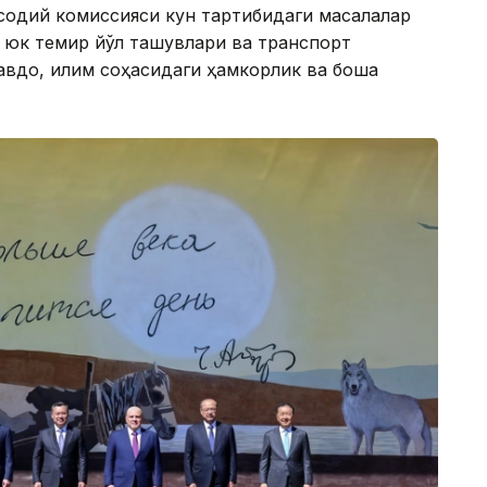
исодий комиссияси кун тартибидаги масалалар
, юк темир йўл ташувлари ва транспорт
вдо, иқлим соҳасидаги ҳамкорлик ва бошқа