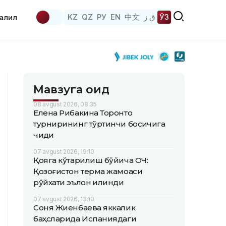
KZ
QZ
РУ
EN
中文
ق ز
ЎЗ
аҳлил
Мавзуга оид
08 avgust 2026, 08:35
Елена Рибакина Торонто
турнирининг тўртинчи босқичига
чиқди
07 avgust 2026, 19:10
Қояга кўтарилиш бўйича ОЧ:
Қозоғистон терма жамоаси
рўйхати эълон қилинди
07 avgust 2026, 13:10
Соня Жиенбаева яккалик
баҳсларида Испаниядаги