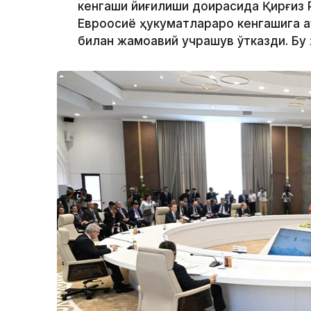
кенгаши йиғилиши доирасида Қирғиз
Евроосиё ҳукуматлараро кенгашига 
билан жамоавий учрашув ўтказди. Бу 