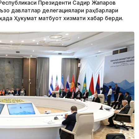
 Республикаси Президенти Садир Жапаров
аъзо давлатлар делегациялари раҳбарлари
ҳақда Ҳукумат матбуот хизмати хабар берди.