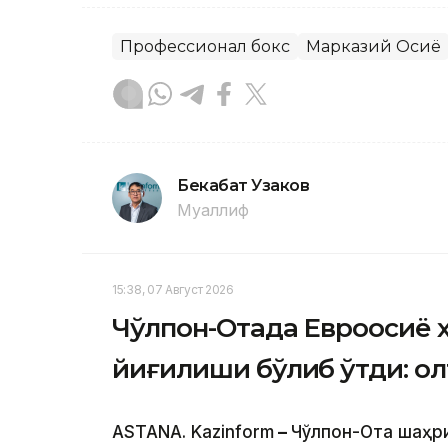
Профессионал бокс
Марказий Осиё
Бекабат Узаков
Муаллиф
15:38, 07 Август 2026
Чўлпон-Отада Евроосиё 
йиғилиши бўлиб ўтди: о
ASTANA. Kazinform
–
Чўлпон-Ота шаҳр