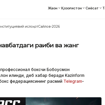
Жаҳон
Қозоғистон
Сиёсат
Т
нституциявий ислоҳот
Сайлов-2026
авбатдаги рақиби ва жанг
к профессионал боксчи Бобоусмон
лон қилинди, деб хабар беради Kazinform
 бокс федерациясининг расмий
Telegram
-