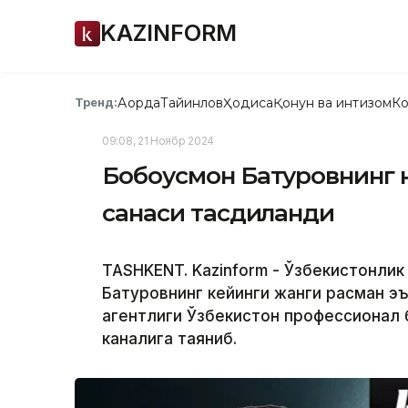
KAZINFORM
Ақорда
Тайинлов
Ҳодиса
Қонун ва интизом
Ко
Тренд:
09:08, 21 Ноябр 2024
Бобоусмон Батуровнинг н
санаси тасдиқланди
TASHKENT. Kazinform - Ўзбекистонли
Батуровнинг кейинги жанги расман эъ
агентлиги Ўзбекистон профессионал
каналига таяниб.