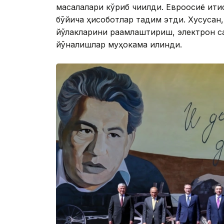
масалалари кўриб чиқилди. Евроосиё иқт
бўйича ҳисоботлар тақдим этди. Хусусан
йўлакларини рақамлаштириш, электрон са
йўналишлар муҳокама қилинди.