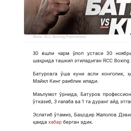
Фото: RCC Boxing Promotions
30 ёшли чарм қўлқоп устаси 30 ноябр
шаҳрида ташкил этиладиган RCC Boxing 
Батуровга ўша куни асли конголик, ҳ
Майкл Кинг рақиблик қилади.
Маълумот ўрнида, Батуров профессион
ўтказиб, 3 ғалаба ва 1 та дуранг қайд этг
Эслатиб ўтамиз, Баҳодир Жалолов Дэви
ҳақида
хабар
берган эдик.