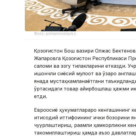
Фото: primeminister.kz
Қозоғистон Бош вазири Олжас Бектенов
Жапаровга Қозоғистон Республикаси Пр
саломи ва эзгу тилакларини етказди. У
ишончли сиёсий мулоқот ва ўзаро англаш
янада мустаҳкамланаётгани таъкидланди
ўртасидаги товар айирбошлаш ҳажми ик
етди.
Евроосиё ҳукуматлараро кенгашининг к
иқтисодий иттифоқининг ички бозорини 
чуқурлаштириш, рақамли ҳамкорликни ке
такомиллаштириш ҳамда аъзо давлатла