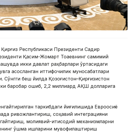
 Қирғиз Республикаси Президенти Садир
езиденти Қасим-Жомарт Тоқаевнинг самимий
чрашувда икки давлат раҳбарлари ўртасидаги
увга асосланган иттифоқчилик муносабатлари
. Сўнгги беш йилда Қозоғистон–Қирғизистон
ки баробар ошиб, 2,2 миллиард АҚШ долларига
енгайтирилган таркибдаги йиғилишида Евроосиё
янада ривожлантириш, соҳавий интеграцияни
нгайтириш, молиявий-иқтисодий механизмларни
рнинг қўшма ишларини мувофиқлаштириш