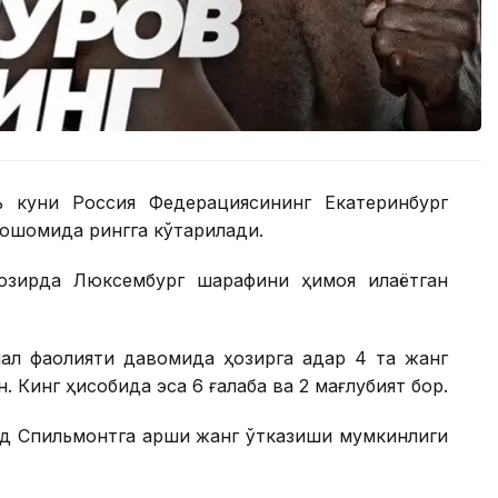
ь куни Россия Федерациясининг Екатеринбург
оқшомида рингга кўтарилади.
озирда Люксембург шарафини ҳимоя қилаётган
ал фаолияти давомида ҳозирга қадар 4 та жанг
ан. Кинг ҳисобида эса 6 ғалаба ва 2 мағлубият бор.
д Спильмонтга қарши жанг ўтказиши мумкинлиги