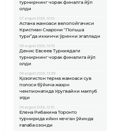
турнирнинг чорак финалга йўл
олди
07 avgust 2026, 10:10
Астана жамоаси велопойгачиси
Кристиан Скарони “Польша
тури”да иккинчи ўринни эгаллади
06 avgust 2026, 14:10
Денис Евсеев Туркиядаги
турнирнинг чорак финалига йўл
олди
06 avgust 2026, 13:39
Қозоғистон терма жамоаси сув
полоси бўйича жаҳон
чемпионатида Уругвайни мағлуб
этди
06 avgust 2026, 12:10
Елена Рибакина Торонто
турнирида қийин кечган ўйинда
ғалаба қозонди