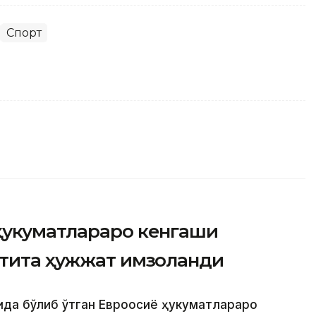
Спорт
ҳукуматлараро кенгаши
лтита ҳужжат имзоланди
ида бўлиб ўтган Евроосиё ҳукуматлараро