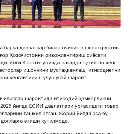
 барча давлатлар билан очиқлик ва конструктив
лғор Қозоғистонни ривожлантириш сиёсати
ди. Янги Конституцияда назарда тутилган кенг
весторлар ишончини мустаҳкамлаш, иқтисодиётни
кни кенгайтириш учун қулай шароит
йинчиликлар шароитида иқтисодий ҳамкорликни
 2025 йилда ЕОИИ давлатлари ўртасидаги товар
ларини ташкил этган. Жорий йилда эса бу
 долларга етиши кутилмоқда.