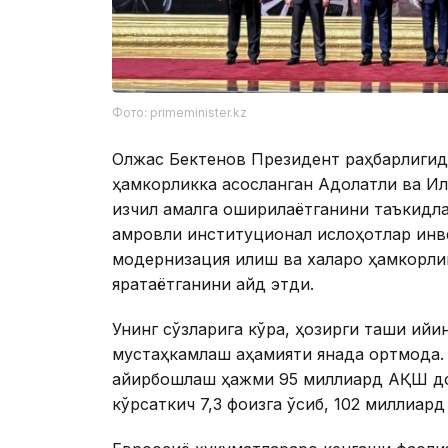
Фото: primeminister.kz
Олжас Бектенов Президент раҳбарлигида
ҳамкорликка асосланган Адолатли ва И
изчил амалга оширилаётганини таъкидла
қамровли институционал ислоҳотлар ин
модернизация қилиш ва халқаро ҳамкорли
яратаётганини қайд этди.
Унинг сўзларига кўра, ҳозирги ташқи қи
мустаҳкамлаш аҳамияти янада ортмоқда.
айирбошлаш ҳажми 95 миллиард АҚШ дол
кўрсаткич 7,3 фоизга ўсиб, 102 миллиард