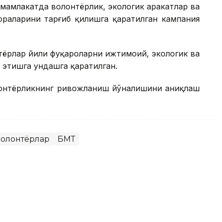
амлакатда волонтёрлик, экологик ҳаракатлар ва
аларини тарғиб қилишга қаратилган кампания
тёрлар йили фуқароларни ижтимоий, экологик ва
 этишга ундашга қаратилган.
олонтёрликнинг ривожланиш йўналишини аниқлаш
олонтёрлар
БМТ