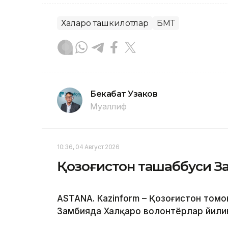
Халқаро ташкилотлар
БМТ
Бекабат Узаков
Муаллиф
10:36, 04 Август 2026
Қозоғистон ташаббуси З
ASTANA. Кazinform – Қозоғистон том
Замбияда Халқаро волонтёрлар йилин