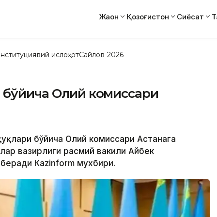
Жаҳон
Қозоғистон
Сиёсат
Т
нституциявий ислоҳот
Сайлов-2026
и бўйича Олий комиссари
уқуқлари бўйича Олий комиссари Астанага
шлар вазирлиги расмий вакили Айбек
беради Кazinform мухбири.