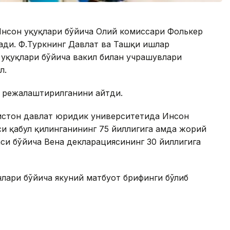
Инсон ҳуқуқлари бўйича Олий комиссари Фолькер
ади. Ф.Туркнинг Давлат ва Ташқи ишлар
 ҳуқуқлари бўйича вакил билан учрашувлари
л.
и режалаштирилганини айтди.
истон давлат юридик университетида Инсон
си қабул қилинганининг 75 йиллигига ҳамда жорий
си бўйича Вена декларациясининг 30 йиллигига
лари бўйича якуний матбуот брифинги бўлиб