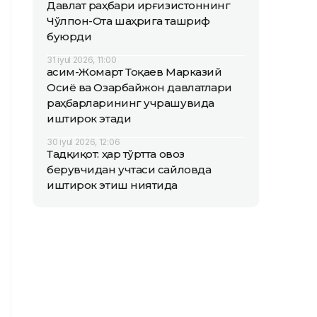
Давлат раҳбари Қирғизистоннинг
Чўлпон-Ота шаҳрига ташриф
буюрди
31 iyul 2026, 11:00
Қасим-Жомарт Тоқаев Марказий
Осиё ва Озарбайжон давлатлари
раҳбарларининг учрашувида
иштирок этади
30 iyul 2026, 12:06
Тадқиқот: ҳар тўртта овоз
берувчидан учтаси сайловда
иштирок этиш ниятида