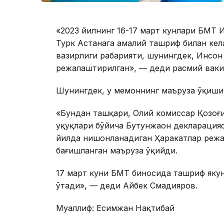
«2023 йилнинг 16-17 март кунлари БМТ 
Турк Астанага амалий ташриф билан кел
вазирлиги раҳбарияти, шунингдек, Инсон
режалаштирилган», — деди расмий ваки
Шунингдек, у меҳмоннинг маъруза ўқиш
«Бундан ташқари, Олий комиссар Қозоғ
ҳуқуқлари бўйича Бутунжаҳон декларация
йилда нишонланадиган Ҳаракатлар режа
бағишланган маъруза ўқийди.
17 март куни БМТ биносида ташриф якун
ўтади», — деди Айбек Смадияров.
Муаллиф: Есимжан Нақтибай