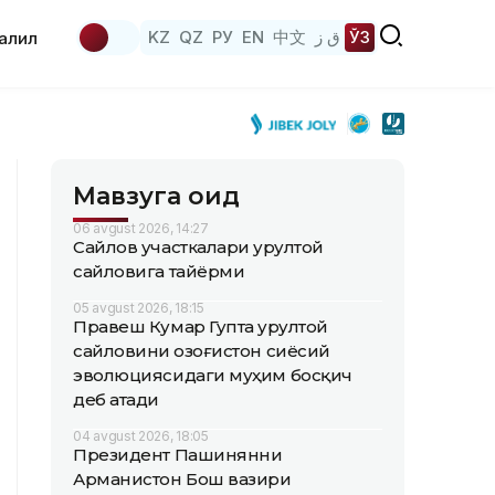
KZ
QZ
РУ
EN
中文
ق ز
ЎЗ
аҳлил
Мавзуга оид
06 avgust 2026, 14:27
Сайлов участкалари Қурултой
сайловига тайёрми
05 avgust 2026, 18:15
Правеш Кумар Гупта Қурултой
сайловини Қозоғистон сиёсий
эволюциясидаги муҳим босқич
деб атади
04 avgust 2026, 18:05
Президент Пашинянни
Арманистон Бош вазири