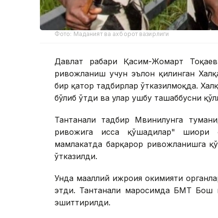
Фото: Маданият ва ахборот вазирлиги
Давлат раҳбари Қасим-Жомарт Тоқае
ривожланиш учун эълон қилинган Халқ
бир қатор тадбирлар ўтказилмоқда. Ха
бўлиб ўтди ва улар ушбу ташаббусни қўл
Тантанали тадбир Мвинилунга туманид
ривожига ҳисса қўшадилар" шиори 
мамлакатда барқарор ривожланишга қў
ўтказилди.
Унда маҳаллий ижроия ҳокимияти орган
этди. Тантанали маросимда БМТ Бош 
эшиттирилди.