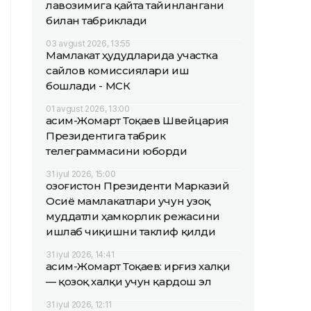
лавозимига қайта тайинлангани
билан табриклади
03 avgust 2026, 13:55
Мамлакат ҳудудларида участка
сайлов комиссиялари иш
бошлади - МСК
01 avgust 2026, 13:00
Қасим-Жомарт Тоқаев Швейцария
Президентига табрик
телеграммасини юборди
31 iyul 2026, 15:00
Қозоғистон Президенти Марказий
Осиё мамлакатлари учун узоқ
муддатли ҳамкорлик режасини
ишлаб чиқишни таклиф қилди
31 iyul 2026, 14:41
Қасим-Жомарт Тоқаев: Қирғиз халқи
— қозоқ халқи учун қардош эл
31 iyul 2026, 12:11