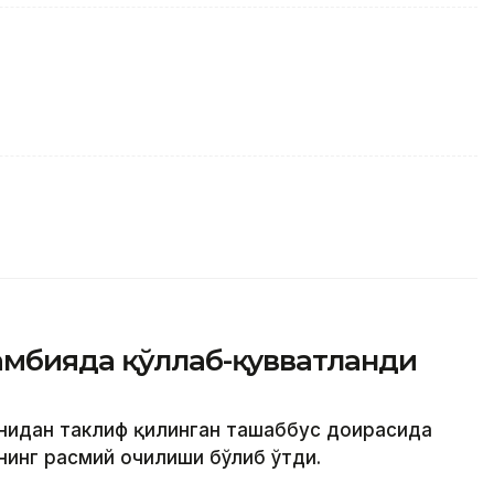
амбияда қўллаб-қувватланди
онидан таклиф қилинган ташаббус доирасида
инг расмий очилиши бўлиб ўтди.