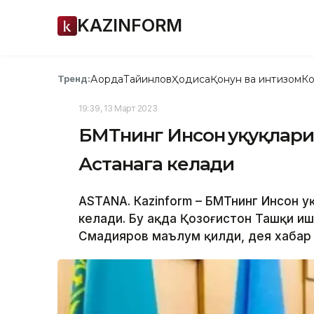
KAZINFORM
Ақорда
Тайинлов
Ҳодиса
Қонун ва интизом
Ко
Тренд:
19:39, 13 Март 2023
БМТнинг Инсон ҳуқуқлар
Астанага келади
ASTANА. Кazinform – БМТнинг Инсон ҳ
келади. Бу ҳақда Қозоғистон Ташқи и
Смадияров маълум қилди, дея хабар 