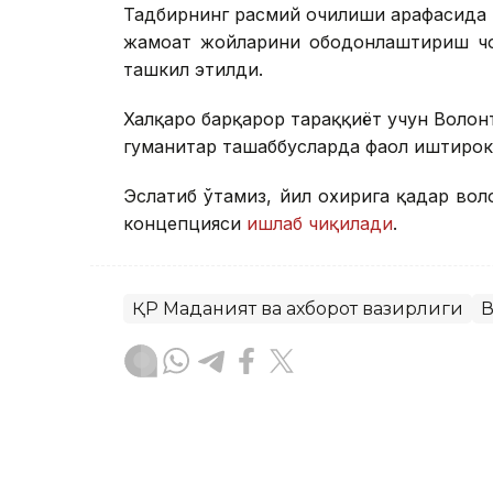
Тадбирнинг расмий очилиши арафасида м
жамоат жойларини ободонлаштириш чор
ташкил этилди.
Халқаро барқарор тараққиёт учун Волон
гуманитар ташаббусларда фаол иштирок
Эслатиб ўтамиз, йил охирига қадар в
концепцияси
ишлаб чиқилади
.
ҚР Маданият ва ахборот вазирлиги
В
Бекабат Узаков
Муаллиф