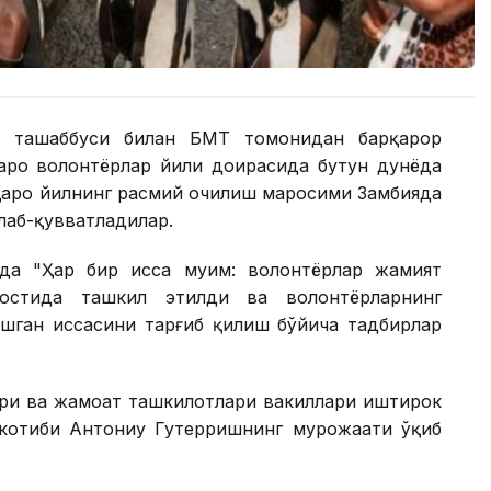
в ташаббуси билан БМТ томонидан барқарор
аро волонтёрлар йили доирасида бутун дунёда
лқаро йилнинг расмий очилиш маросими Замбияда
лаб-қувватладилар.
а "Ҳар бир ҳисса муҳим: волонтёрлар жамият
остида ташкил этилди ва волонтёрларнинг
шган ҳиссасини тарғиб қилиш бўйича тадбирлар
лари ва жамоат ташкилотлари вакиллари иштирок
котиби Антониу Гутерришнинг мурожаати ўқиб