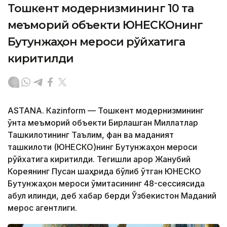
Тошкент модернизмининг 10 та
меъморий объекти ЮНEСКОнинг
Бутунжаҳон мероси рўйхатига
киритилди
ASTANА. Кazinform — Тошкент модернизмининг
ўнта меъморий объекти Бирлашган Миллатлар
Ташкилотининг Таълим, фан ва маданият
ташкилоти (ЮНEСКО)нинг Бутунжаҳон мероси
рўйхатига киритилди. Тегишли қарор Жанубий
Кореянинг Пусан ​​шаҳрида бўлиб ўтган ЮНEСКО
Бутунжаҳон мероси қўмитасининг 48-сессиясида
қабул қилинди, деб хабар берди Ўзбекистон Маданий
мерос агентлиги.