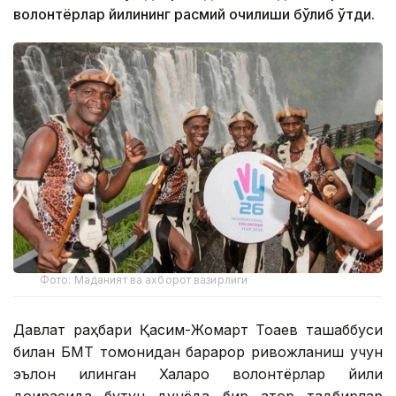
волонтёрлар йилининг расмий очилиши бўлиб ўтди.
Фото: Маданият ва ахборот вазирлиги
Давлат раҳбари Қасим-Жомарт Тоқаев ташаббуси
билан БМТ томонидан барқарор ривожланиш учун
эълон қилинган Халқаро волонтёрлар йили