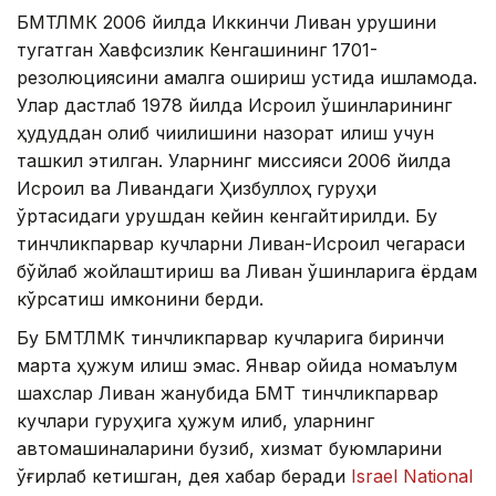
БМТЛМК 2006 йилда Иккинчи Ливан урушини
тугатган Хавфсизлик Кенгашининг 1701-
резолюциясини амалга ошириш устида ишламоқда.
Улар дастлаб 1978 йилда Исроил қўшинларининг
ҳудуддан олиб чиқилишини назорат қилиш учун
ташкил этилган. Уларнинг миссияси 2006 йилда
Исроил ва Ливандаги Ҳизбуллоҳ гуруҳи
ўртасидаги урушдан кейин кенгайтирилди. Бу
тинчликпарвар кучларни Ливан-Исроил чегараси
бўйлаб жойлаштириш ва Ливан қўшинларига ёрдам
кўрсатиш имконини берди.
Бу БМТЛМК тинчликпарвар кучларига биринчи
марта ҳужум қилиш эмас. Январ ойида номаълум
шахслар Ливан жанубида БМТ тинчликпарвар
кучлари гуруҳига ҳужум қилиб, уларнинг
автомашиналарини бузиб, хизмат буюмларини
ўғирлаб кетишган, дея хабар беради
Israel National