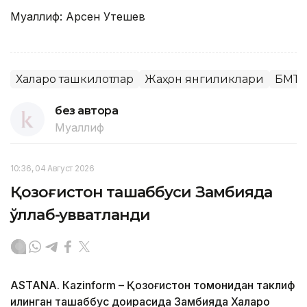
Муаллиф: Арсен Утешев
Халқаро ташкилотлар
Жаҳон янгиликлари
БМТ
без автора
Муаллиф
10:36, 04 Август 2026
Қозоғистон ташаббуси Замбияда
қўллаб-қувватланди
ASTANA. Кazinform – Қозоғистон томонидан таклиф
қилинган ташаббус доирасида Замбияда Халқаро