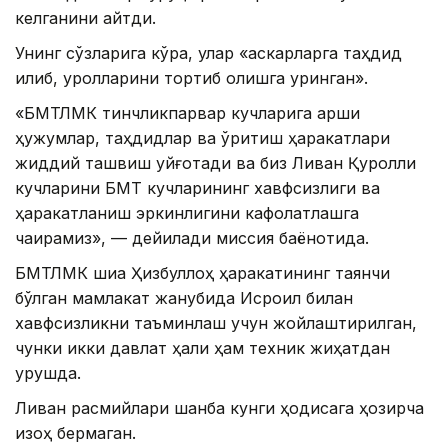
келганини айтди.
Унинг сўзларига кўра, улар «аскарларга таҳдид
қилиб, қуролларини тортиб олишга уринган».
«БМТЛМК тинчликпарвар кучларига қарши
ҳужумлар, таҳдидлар ва қўрқитиш ҳаракатлари
жиддий ташвиш уйғотади ва биз Ливан Қуролли
кучларини БМТ кучларининг хавфсизлиги ва
ҳаракатланиш эркинлигини кафолатлашга
чақирамиз», — дейилади миссия баёнотида.
БМТЛМК шиа Ҳизбуллоҳ ҳаракатининг таянчи
бўлган мамлакат жанубида Исроил билан
хавфсизликни таъминлаш учун жойлаштирилган,
чунки икки давлат ҳали ҳам техник жиҳатдан
урушда.
Ливан расмийлари шанба кунги ҳодисага ҳозирча
изоҳ бермаган.