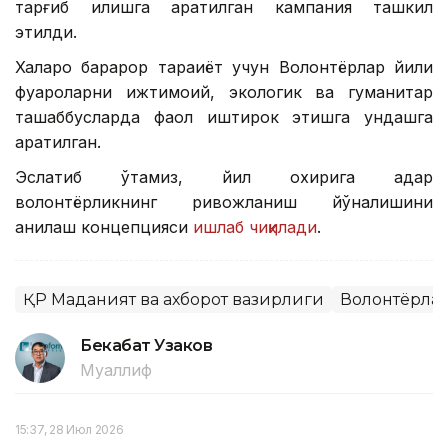
тарғиб қилишга қаратилган кампания ташкил
этилди.
Халқаро барқарор тараққиёт учун Волонтёрлар йили
фуқароларни ижтимоий, экологик ва гуманитар
ташаббусларда фаол иштирок этишга ундашга
қаратилган.
Эслатиб ўтамиз, йил охирига қадар
волонтёрликнинг ривожланиш йўналишини
аниқлаш концепцияси
ишлаб чиқилади
.
ҚР Маданият ва ахборот вазирлиги
Волонтёрла
Бекабат Узаков
Муаллиф
15:37, 28 Июл 2026