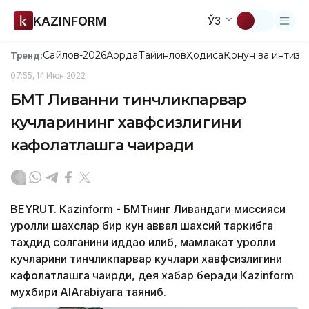
KAZINFORM
ЎЗ
Сайлов-2026
Ақорда
Тайинлов
Ҳодиса
Қонун ва интизо
Тренд:
07:55, 14 Июн 2022
БМТ Ливанни тинчликпарвар
кучларининг хавфсизлигини
кафолатлашга чақиради
BEYRUT. Кazinform - БМТнинг Ливандаги миссияси
қуролли шахслар бир кун аввал шахсий таркибга
таҳдид солганини иддао қилиб, мамлакат қуролли
кучларини тинчликпарвар кучлари хавфсизлигини
кафолатлашга чақирди, дея хабар беради Кazinform
мухбири АlArabiyaга таяниб.