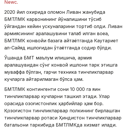
Nеwс.
2020 йил охирида оломон Ливан жанубида
БМТЛМК карвонининг йўналишини тўсиб
қўйгандан кейин ускуналарини тортиб олди. Ливан
армиясининг аралашувини талаб қилган воқеа,
БМТЛМК конвойи базага қайтаётганда Каутариет
ал-Сайяд қишлоғидан ўтаётганда содир бўлди.
Ўшанда БМТ маълум қилишича, армия
аралашувидан сўнг конвой қишлоқни тарк этишга
муваффақ бўлган, гарчи техника тинчликпарвар
кучларга қайтарилмаган бўлса ҳам.
БМТЛМК контингенти сони 10 000 га яқин
тинчликпарвар кучларни ташкил этади. Улар
орасида қозоғистонлик ҳарбийлар ҳам бор.
Қозоғистон тинчликпарвар полкининг бирлашган
тинчликпарвар ротаси Ҳиндистон тинчликпарвар
батальони таркибида БМТЛМКда хизмат қилади.