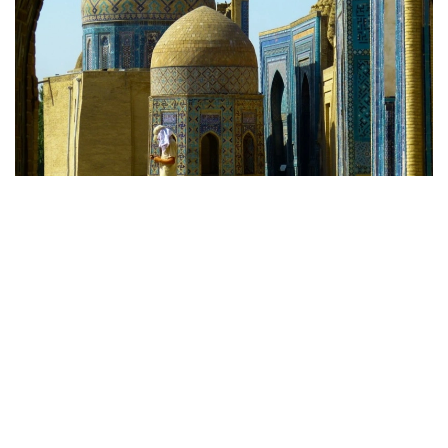
Фото: Pixabay
“Тошкент модернизми архитектураси. Марказий
Осиёда модернизм ва анъаналар” миллий
номинациясига ХХ асрнинг иккинчи ярмида пайдо
бўлган 10 та ажойиб меъморий ёдгорликлар
киритилган.