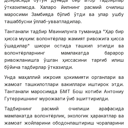
доирасида бутун дунёда бир қатор тадбирлар
ўтказилмоқда. Халқаро йилнинг расмий очилиш
маросими Замбияда бўлиб ўтди ва улар ушбу
ташаббусни қўллаб-қувватладилар.
Тантанали тадбир Мвинилунга туманида "Ҳар бир
ҳисса муҳим: волонтёрлар жамият ривожига ҳисса
қўшадилар" шиори остида ташкил этилди ва
волонтёрларнинг мамлакатда барқарор
ривожланишга қўшган ҳиссасини тарғиб қилиш
бўйича тадбирлар ўтказилди.
Унда маҳаллий ижроия ҳокимияти органлари ва
жамоат ташкилотлари вакиллари иштирок этди.
Тантанали маросимда БМТ Бош котиби Антониу
Гутерришнинг мурожаати ўқиб эшиттирилди.
Тадбирнинг расмий очилиши арафасида
мамлакатда волонтёрлик, экологик ҳаракатлар ва
жамоат жойларини ободонлаштириш чораларини