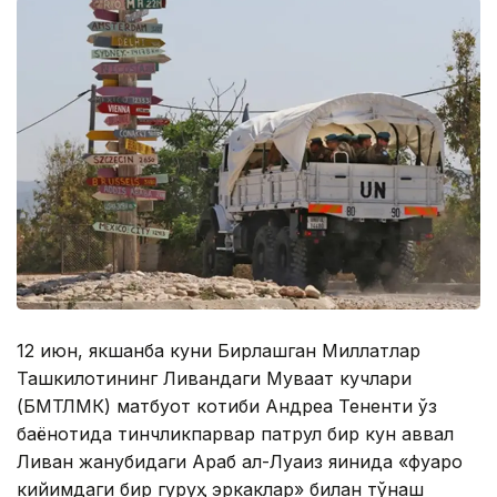
12 июн, якшанба куни Бирлашган Миллатлар
Ташкилотининг Ливандаги Муваққат кучлари
(БМТЛМК) матбуот котиби Андреа Тененти ўз
баёнотида тинчликпарвар патрул бир кун аввал
Ливан жанубидаги Араб ал-Луаиз яқинида «фуқаро
кийимдаги бир гуруҳ эркаклар» билан тўқнаш