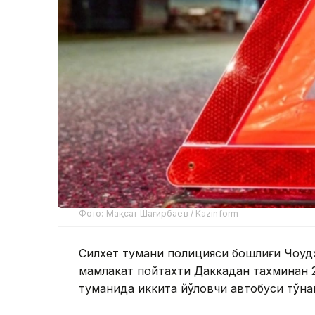
Фото: Мақсат Шағирбаев / Kazinform
Силхет тумани полицияси бошлиғи Чоудҳ
мамлакат пойтахти Даккадан тахминан 
туманида иккита йўловчи автобуси тўқн