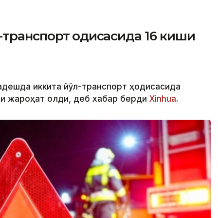
транспорт ҳодисасида 16 киши
ладешда иккита йўл-транспорт ҳодисасида
ши жароҳат олди, деб хабар берди
Xinhua
.