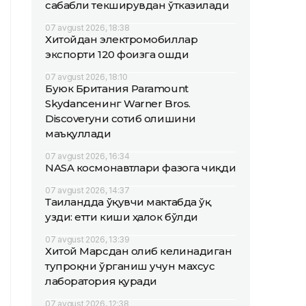
сабабли текширувдан ўтказилади
07 avgust 2026, 18:38
Хитойдан электромобиллар
экспорти 120 фоизга ошди
07 avgust 2026, 18:10
Буюк Британия Paramount
Skydanceнинг Warner Bros.
Discoveryни сотиб олишини
маъқуллади
07 avgust 2026, 16:34
NASA космонавтлари фазога чиқди
07 avgust 2026, 14:37
Таиландда ўқувчи мактабда ўқ
узди: етти киши ҳалок бўлди
07 avgust 2026, 13:39
Хитой Марсдан олиб келинадиган
тупроқни ўрганиш учун махсус
лаборатория қуради
07 avgust 2026, 12:38