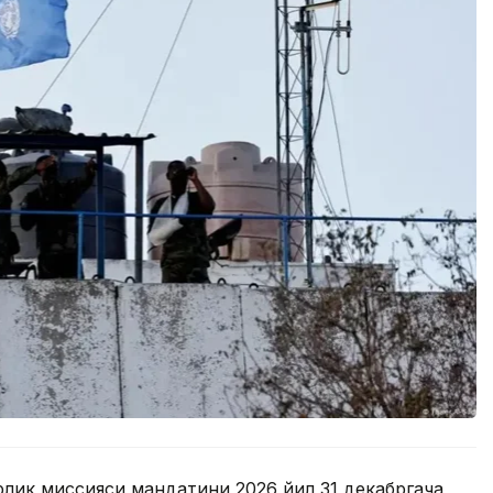
лик миссияси мандатини 2026 йил 31 декабргача