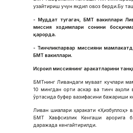
узайтириш учун якдил овоз берди.Бу та
- Муддат тугагач, БМТ вакиллари Лив
миссия ходимлари сонини босқичма
қарорда.
- Тинчликпарвар миссияни мамлакатд
БМТ вакиллари.
Исроил миссиянинг ҳаракатларини тан
БМТнинг Ливандаги муваққат кучлари м
10 мингдан ортиқ аскар ва тинч аҳоли
ўртасида буфер вазифасини бажариши к
Ливан шиалари ҳаракати «Ҳизбуллоҳ» в
БМТ Хавфсизлик Кенгаши қарорига б
даражада кенгайтирилди.