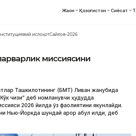
Жаҳон
Қозоғистон
Сиёсат
Т
нституциявий ислоҳот
Сайлов-2026
парварлик миссиясини
атлар Ташкилотининг (БМТ) Ливан жанубида
Кўк чизиқ” деб номланувчи ҳудудда
иссияси 2026 йилда ўз фаолиятини якунлайди.
и Нью-Йоркда шундай қарор қабул қилди, деб