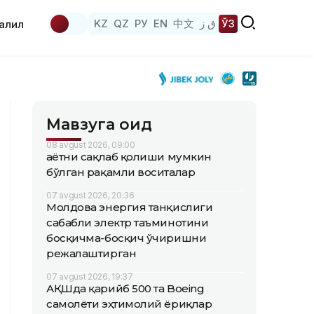
KZ
QZ
РУ
EN
中文
ق ز
ЎЗ
аҳлил
Мавзуга оид
08 avgust 2026, 09:00
Ҳаётни сақлаб қолиши мумкин
бўлган рақамли воситалар
07 avgust 2026, 20:36
Молдова энергия танқислиги
сабабли электр таъминотини
босқичма-босқич ўчиришни
режалаштирган
07 avgust 2026, 19:37
АҚШда қарийб 500 та Boeing
самолёти эҳтимолий ёриқлар