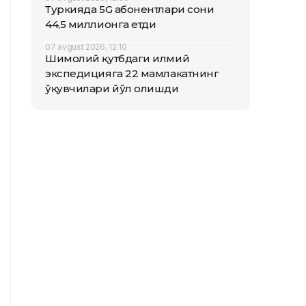
Туркияда 5G абонентлари сони
44,5 миллионга етди
07 avgust 2026, 12:10
Шимолий қутбдаги илмий
экспедицияга 22 мамлакатнинг
ўқувчилари йўл олишди