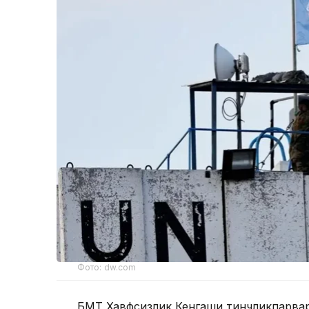
Фото: dw.com
БМТ Хавфсизлик Кенгаши тинчликпарвар