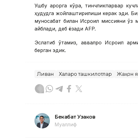
Ушбу қарорга кўра, тинчликпарвар ку
ҳудудга жойлаштирилиши керак эди. Бир
муносабат билан Исроил миссияни ўз 
айблади, деб ёзади АFP.
Эслатиб ўтамиз, аввалроқ Исроил арм
берган эдик.
Ливан
Халқаро ташкилотлар
Жаҳон 
Бекабат Узаков
Муаллиф