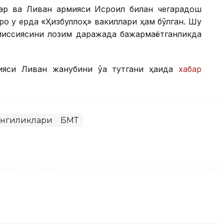
члар ва Ливан армияси Исроил билан чегарадош
оқ у ерда «Ҳизбуллоҳ» вакиллари ҳам бўлган. Шу
миссиясини лозим даражада бажармаётганликда
ияси Ливан жанубини ўққа тутгани ҳақида
хабар
янгиликлари
БМТ