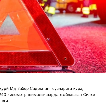
урй Мд Забер Садекнинг сўзларига кўра,
240 километр шимоли-шарқда жойлашган Силхет
ашди.