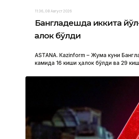
11:36, 08 Август 2026
Бангладешда иккита йўл-
ҳалок бўлди
ASTANА. Кazinform – Жума куни Банг
камида 16 киши ҳалок бўлди ва 29 ки