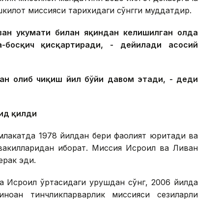
шкилот миссияси тарихидаги сўнгги муддатдир.
ан ҳукумати билан яқиндан келишилган ҳолда
-босқич қисқартиради, - дейилади асосий
ан олиб чиқиш йил бўйи давом этади, - деди
қид қилди
амлакатда 1978 йилдан бери фаолият юритади ва
 вакилларидан иборат. Миссия Исроил ва Ливан
ерак эди.
а Исроил ўртасидаги урушдан сўнг, 2006 йилда
иноан тинчликпарварлик миссияси сезиларли