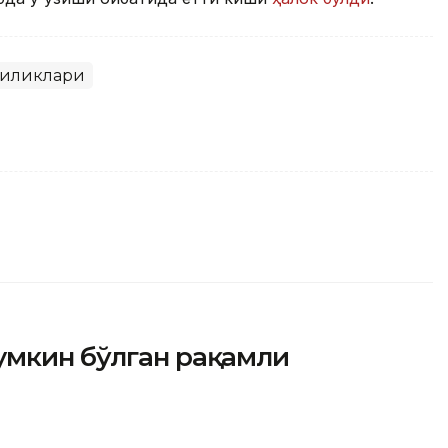
гиликлари
умкин бўлган рақамли