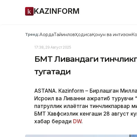
KAZINFORM
Ақорда
Тайинлов
Ҳодиса
Қонун ва интизом
Ко
Тренд:
17:38, 29 Август 2025
БМТ Ливандаги тинчлик
тугатади
ASTANА. Кazinform – Бирлашган Милл
Исроил ва Ливанни ажратиб турувчи “
патруллик қилаётган тинчликпарвар м
БМТ Хавфсизлик кенгаши 28 август кун
хабар беради
DW
.