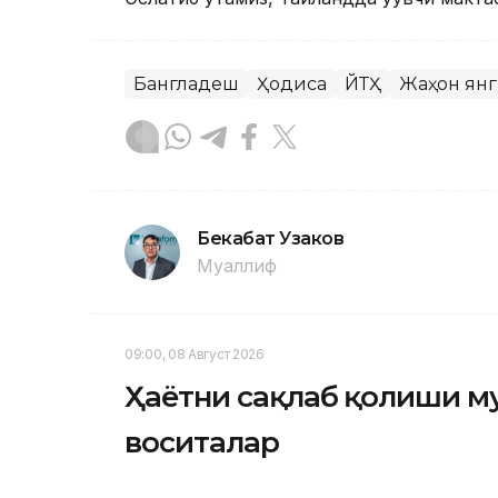
Бангладеш
Ҳодиса
ЙТҲ
Жаҳон ян
Бекабат Узаков
Муаллиф
09:00, 08 Август 2026
Ҳаётни сақлаб қолиши м
воситалар