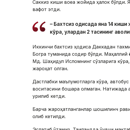
Саккиз киши воқеа жойида ҳалок бўлди.
вафот этди.
– Бахтсиз ҳодисада яна 14 киш
кўра, улардан 2 тасининг аҳволи
Иккинчи бахтсиз ҳодиса Даккадан тахм
Богра туманида содир бўлди. Маҳаллий 
Мд. Шаҳидул Исломнинг сўзларига кўра,
жароҳат олган.
Дастлабки маълумотларга кўра, автобус
воситасини бошқара олмаган. Натижада а
урилиб кетди.
Барча жароҳатланганлар шошилинч рави
олиб кетилди.
Эслатиб ўтамиз, Таиландда ўқувчи макта