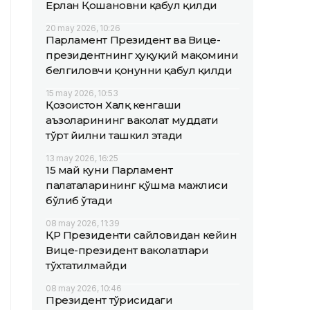
Ерлан Қошановни қабул қилди
20 may 2026, 10:26
Парламент Президент ва Вице-
президентнинг ҳуқуқий мақомини
белгиловчи қонунни қабул қилди
15 may 2026, 10:53
Қозоғистон Халқ кенгаши
аъзоларининг ваколат муддати
тўрт йилни ташкил этади
13 may 2026, 16:25
15 май куни Парламент
палаталарининг қўшма мажлиси
бўлиб ўтади
08 may 2026, 11:39
ҚР Президенти сайловидан кейин
Вице-президент ваколатлари
тўхтатилмайди
08 may 2026, 10:46
Президент тўғрисидаги