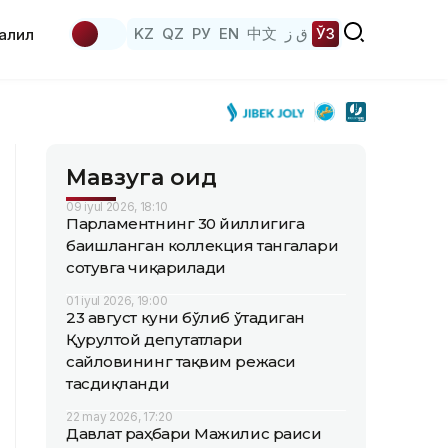
KZ
QZ
РУ
EN
中文
ق ز
ЎЗ
аҳлил
Мавзуга оид
09 iyul 2026, 18:10
Парламентнинг 30 йиллигига
бағишланган коллекция тангалари
сотувга чиқарилади
01 iyul 2026, 19:00
23 август куни бўлиб ўтадиган
Қурултой депутатлари
сайловининг тақвим режаси
тасдиқланди
22 may 2026, 17:20
Давлат раҳбари Мажилис раиси