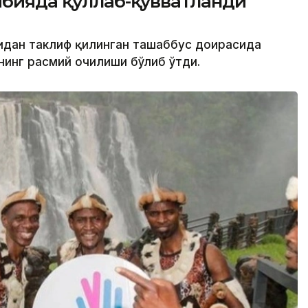
мбияда қўллаб-қувватланди
нидан таклиф қилинган ташаббус доирасида
инг расмий очилиши бўлиб ўтди.