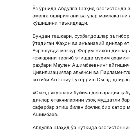
Ўз ўрнида Абдулла Шаҳид Қозоғистонда 
амалга оширилгани ва улар мамлакатни
қўшишини таъкидлади.
Бундан ташқари, суҳбатдошлар эътиборн
ўтадиган Жаҳон ва анъанавий динлар ет
Учрашувда мазкур Форум жаҳон динлари
ғояларини тарғиб этишда муҳим аҳамият
раҳбари Маулен Ашимбаевнинг айтишич
Цивилизациялар альянси ва Парламентл
котиби Антониу Гутерриш Съезд доира
«Съезд якунлари бўйича декларация қаб
динлар етакчиларини узоқ муддатли ба
сафарбар этиш билан боғлиқ бир қатор 
Ашимбаев.
Абдулла Шаҳид ўз нутқида Қозоғистонни