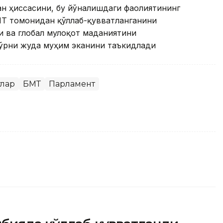
н ҳиссасини, бу йўналишдаги фаолиятининг
МТ томонидан қўллаб-қувватланганини
и ва глобал мулоқот маданиятини
ўрни жуда муҳим эканини таъкидлади
тлар
БМТ
Парламент