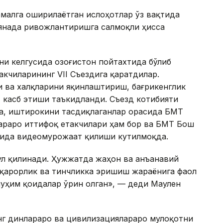
амалга оширилаётган ислоҳотлар ўз вақтида
 янада ривожлантиришга салмоқли ҳисса
и келгусида Қозоғистон пойтахтида бўлиб
акчиларининг VII Съездига қаратдилар.
 ва халқларини яқинлаштириш, бағрикенглик
 касб этиши таъкидланди. Съезд котибияти
а, иштирокини тасдиқлаганлар орасида БМТ
араро иттифоқ етакчилари ҳам бор ва БМТ Бош
сида видеомурожаат қилиши кутилмоқда.
ул қилинади. Ҳужжатда жаҳон ва анъанавий
рқарорлик ва тинчликка эришиш жараёнига фаол
муҳим қоидалар ўрин олган», — деди Маулен
нг динлараро ва цивилизациялараро мулоқотни