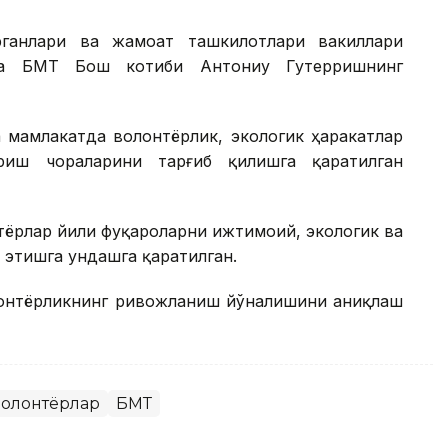
ганлари ва жамоат ташкилотлари вакиллари
да БМТ Бош котиби Антониу Гутерришнинг
 мамлакатда волонтёрлик, экологик ҳаракатлар
иш чораларини тарғиб қилишга қаратилган
тёрлар йили фуқароларни ижтимоий, экологик ва
 этишга ундашга қаратилган.
олонтёрликнинг ривожланиш йўналишини аниқлаш
олонтёрлар
БМТ