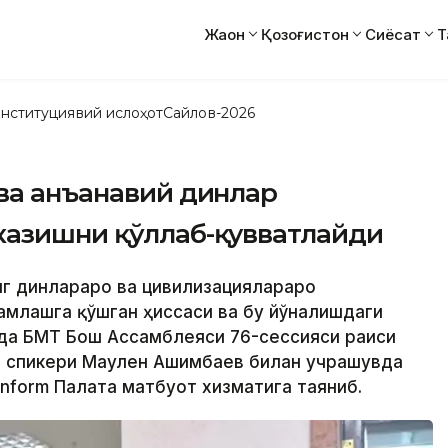
Жаҳон
Қозоғистон
Сиёсат
Т
нституциявий ислоҳот
Сайлов-2026
ва анъанавий динлар
казишни қўллаб-қувватлайди
инг динлараро ва цивилизациялараро
млашга қўшган ҳиссаси ва бу йўналишдаги
ақда БМТ Бош Ассамблеяси 76-сессияси раиси
и спикери Маулен Ашимбаев билан учрашувда
nform Палата матбуот хизматига таяниб.