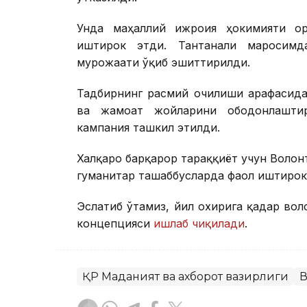
Унда маҳаллий ижроия ҳокимияти ор
иштирок этди. Тантанали маросим
мурожаати ўқиб эшиттирилди.
Тадбирнинг расмий очилиши арафасида
ва жамоат жойларини ободонлаштир
кампания ташкил этилди.
Халқаро барқарор тараққиёт учун Волон
гуманитар ташаббусларда фаол иштирок
Эслатиб ўтамиз, йил охирига қадар в
концепцияси
ишлаб чиқилади
.
ҚР Маданият ва ахборот вазирлиги
В