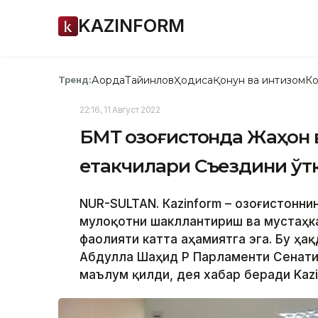
KAZINFORM
Ақорда
Тайинлов
Ҳодиса
Қонун ва интизом
Ко
Тренд:
22:16, 11 Август 2022
БМТ Қозоғистонда Жаҳон 
етакчилари Съездини ўт
NUR-SULTAN. Кazinform – Қозоғистонн
мулоқотни шакллантириш ва мустаҳка
фаолияти катта аҳамиятга эга. Бу ҳ
Абдулла Шаҳид ҚР Парламенти Сенат
маълум қилди, дея хабар беради Kazi