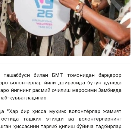
в ташаббуси билан БМТ томонидан барқарор
аро волонтёрлар йили доирасида бутун дунёда
лқаро йилнинг расмий очилиш маросими Замбияда
лаб-қувватладилар.
а "Ҳар бир ҳисса муҳим: волонтёрлар жамият
остида ташкил этилди ва волонтёрларнинг
шган ҳиссасини тарғиб қилиш бўйича тадбирлар