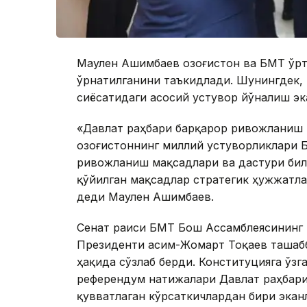
Маулен Ашимбаев Қозоғистон ва БМТ ўрт
ўрнатилганини таъкидлади. Шунингдек,
сиёсатидаги асосий устувор йўналиш эк
«Давлат раҳбари барқарор ривожланиш 
Қозоғистоннинг миллий устуворликлари 
ривожланиш мақсадлари ва дастури бил
қўйилган мақсадлар стратегик ҳужжатла
деди Маулен Ашимбаев.
Сенат раиси БМТ Бош Ассамблеясининг 7
Президенти Қасим-Жомарт Тоқаев ташаб
ҳақида сўзлаб берди. Конституцияга ўз
референдум натижалари Давлат раҳбари
қувватлаган кўрсаткичлардан бири экан