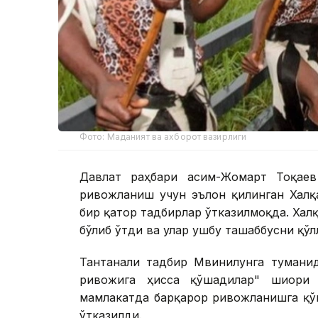
Фото: Маданият ва ахборот вазирлиги
Давлат раҳбари Қасим-Жомарт Тоқае
ривожланиш учун эълон қилинган Халқ
бир қатор тадбирлар ўтказилмоқда. Ха
бўлиб ўтди ва улар ушбу ташаббусни қўл
Тантанали тадбир Мвинилунга туманид
ривожига ҳисса қўшадилар" шиори 
мамлакатда барқарор ривожланишга қў
ўтказилди.