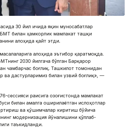
асида 30 йил ичида яқин муносабатлар
 БМТ билан ҳамкорлик мамлакат ташқи
анини алоҳида қайт этди.
масалаларига алоҳида эътибор қаратмоқда.
БМТнинг 2030 йилгача бўлган Барқарор
ан чамбарчас боғлиқ. Ташкилот томонидан
р ва дастурларимиз билан узвий боғлиқ», —
6-сессияси раисига Қозоғистонда мамлакат
буси билан амалга оширилаётган ислоҳотлар
гартириш ва қўшимчалар киритиш бўйича
нинг модернизация йўналишини қўллаб-
лиги таъкидланди.