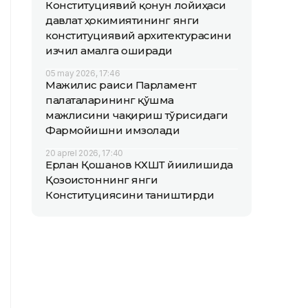
Конституциявий қонун лойиҳаси
давлат ҳокимиятининг янги
конституциявий архитектурасини
изчил амалга оширади
05 may 2026, 17:46
Мажилис раиси Парламент
палаталарининг қўшма
мажлисини чақириш тўғрисидаги
Фармойишни имзолади
20 aprel 2026, 17:40
Ерлан Қошанов КХШТ йиғилишида
Қозоғистоннинг янги
Конституциясини таништирди