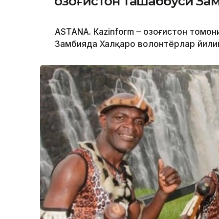
Қозоғистон ташаббуси За
ASTANA. Кazinform – Қозоғистон томо
Замбияда Халқаро волонтёрлар йилин