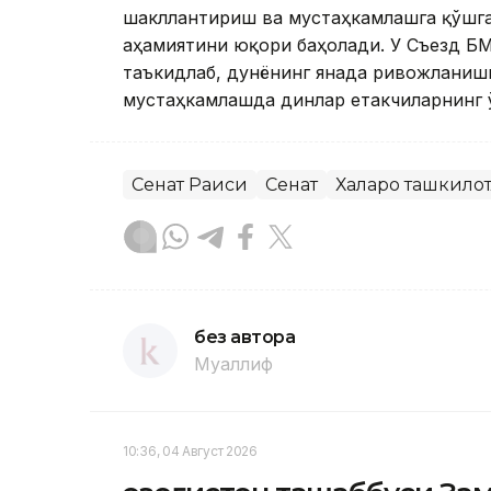
шакллантириш ва мустаҳкамлашга қўшга
аҳамиятини юқори баҳолади. У Съезд Б
таъкидлаб, дунёнинг янада ривожланиш
мустаҳкамлашда динлар етакчиларнинг 
Сенат Раиси
Сенат
Халқаро ташкило
без автора
Муаллиф
10:36, 04 Август 2026