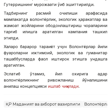
Гутерришнинг мурожаати ўқиб эшиттирилди.
Тадбирнинг расмий очилиши арафасида
мамлакатда волонтёрлик, экологик ҳаракатлар ва
жамоат жойларини ободонлаштириш чораларини
тарғиб қилишга қаратилган кампания ташкил
этилди.
Халқаро барқарор тараққиёт учун Волонтёрлар йили
фуқароларни ижтимоий, экологик ва гуманитар
ташаббусларда фаол иштирок этишга ундашга
қаратилган.
Эслатиб ўтамиз, йил охирига қадар
волонтёрликнинг ривожланиш йўналишини
аниқлаш концепцияси
ишлаб чиқилади
.
ҚР Маданият ва ахборот вазирлиги
Волонтёрла