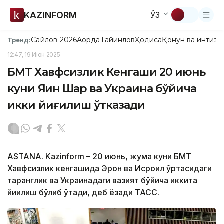
KAZINFORM
ЎЗ
Сайлов-2026
Ақорда
Тайинлов
Ҳодиса
Қонун ва интизо
Тренд:
12:47, 19 Июн 2025
БМТ Хавфсизлик Кенгаши 20 июнь
куни Яқин Шарқ ва Украина бўйича
икки йиғилиш ўтказади
ASTANA. Kazinform – 20 июнь, жума куни БМТ
Хавфсизлик кенгашида Эрон ва Исроил ўртасидаги
таранглик ва Украинадаги вазият бўйича иккита
йиғилиш бўлиб ўтади, деб ёзади ТАСС.