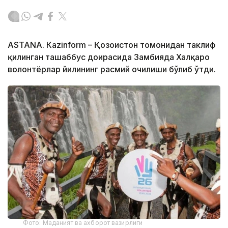
ASTANA. Кazinform – Қозоғистон томонидан таклиф
қилинган ташаббус доирасида Замбияда Халқаро
волонтёрлар йилининг расмий очилиши бўлиб ўтди.
Фото: Маданият ва ахборот вазирлиги