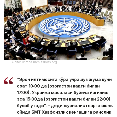
Фото: unrcca.unmissions.org
“Эрон илтимосига кўра учрашув жума куни
соат 10:00 да (Қозоғистон вақти билан
17:00), Украина масаласи бўйича йиғилиш
эса 15:00да (Қозоғистон вақти билан 22:00)
бўлиб ўтади”, – деди журналистларга июнь
ойида БМТ Хавфсизлик кенгашига раислик