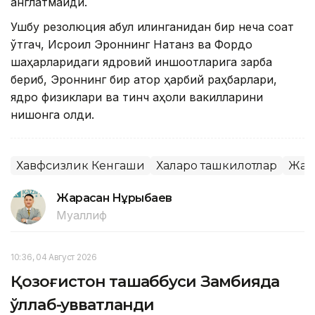
англатмайди.
Ушбу резолюция қабул қилинганидан бир неча соат
ўтгач, Исроил Эроннинг Натанз ва Фордо
шаҳарларидаги ядровий иншоотларига зарба
бериб, Эроннинг бир қатор ҳарбий раҳбарлари,
ядро физиклари ва тинч аҳоли вакилларини
нишонга олди.
Хавфсизлик Кенгаши
Халқаро ташкилотлар
Жаҳ
Жарасқан Нұрыбаев
Муаллиф
10:36, 04 Август 2026
Қозоғистон ташаббуси Замбияда
қўллаб-қувватланди