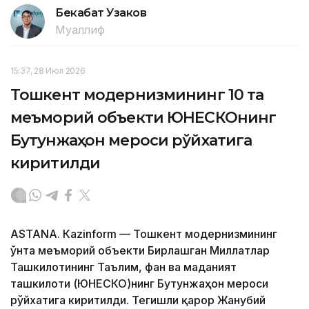
Бекабат Узаков
Муаллиф
15:37, 28 Июл 2026
Тошкент модернизмининг 10 та
меъморий объекти ЮНEСКОнинг
Бутунжаҳон мероси рўйхатига
киритилди
ASTANА. Кazinform — Тошкент модернизмининг
ўнта меъморий объекти Бирлашган Миллатлар
Ташкилотининг Таълим, фан ва маданият
ташкилоти (ЮНEСКО)нинг Бутунжаҳон мероси
рўйхатига киритилди. Тегишли қарор Жанубий