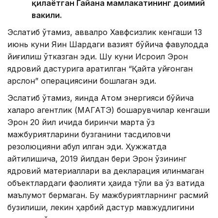
қилаётган Гайана мамлакатининг доимий
вакили.
Эслатиб ўтамиз, аввалроқ Хавфсизлик кенгаши 13
июнь куни Яқин Шарқдаги вазият бўйича фавқулодда
йиғилиш ўтказган эди. Шу куни Исроил Эрон
ядровий дастурига қаратилган “Қайта уйғонган
арслон” операциясини бошлаган эди.
Эслатиб ўтамиз, яқинда Атом энергияси бўйича
халқаро агентлик (МАГАТЭ) бошқарувчилар кенгаши
Эрон 20 йил ичида биринчи марта ўз
мажбуриятларини бузганини тасдиқловчи
резолюцияни қабул қилган эди. Ҳужжатда
айтилишича, 2019 йилдан бери Эрон ўзининг
ядровий материаллари ва декларация қилинмаган
объектлардаги фаолияти ҳақида тўлиқ ва ўз вақтида
маълумот бермаган. Бу мажбуриятларнинг расмий
бузилиши, лекин ҳарбий дастур мавжудлигини