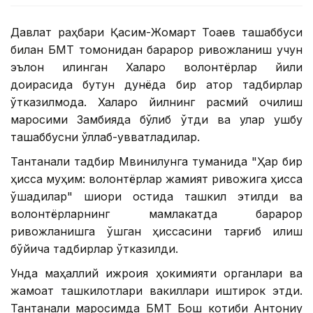
Давлат раҳбари Қасим-Жомарт Тоқаев ташаббуси
билан БМТ томонидан барқарор ривожланиш учун
эълон қилинган Халқаро волонтёрлар йили
доирасида бутун дунёда бир қатор тадбирлар
ўтказилмоқда. Халқаро йилнинг расмий очилиш
маросими Замбияда бўлиб ўтди ва улар ушбу
ташаббусни қўллаб-қувватладилар.
Тантанали тадбир Мвинилунга туманида "Ҳар бир
ҳисса муҳим: волонтёрлар жамият ривожига ҳисса
қўшадилар" шиори остида ташкил этилди ва
волонтёрларнинг мамлакатда барқарор
ривожланишга қўшган ҳиссасини тарғиб қилиш
бўйича тадбирлар ўтказилди.
Унда маҳаллий ижроия ҳокимияти органлари ва
жамоат ташкилотлари вакиллари иштирок этди.
Тантанали маросимда БМТ Бош котиби Антониу