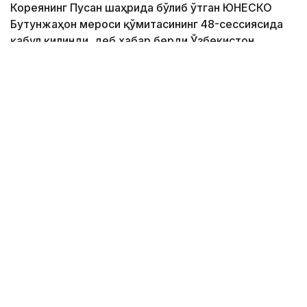
Кореянинг Пусан ​​шаҳрида бўлиб ўтган ЮНEСКО
Бутунжаҳон мероси қўмитасининг 48-сессиясида
қабул қилинди, деб хабар берди Ўзбекистон
Маданий мерос агентлиги.
Фото: Pixabay
“Тошкент модернизми архитектураси. Марказий
Осиёда модернизм ва анъаналар” миллий