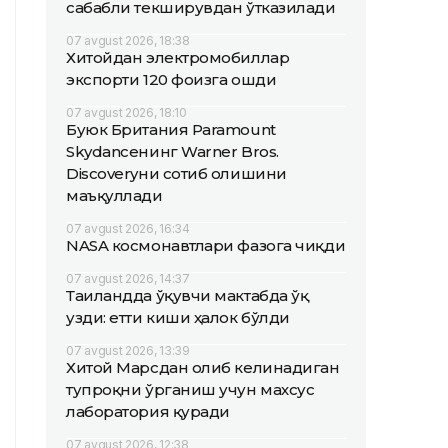
сабабли текширувдан ўтказилади
07 avgust 2026, 18:38
Хитойдан электромобиллар
экспорти 120 фоизга ошди
07 avgust 2026, 18:10
Буюк Британия Paramount
Skydanceнинг Warner Bros.
Discoveryни сотиб олишини
маъқуллади
07 avgust 2026, 16:34
NASA космонавтлари фазога чиқди
07 avgust 2026, 14:37
Таиландда ўқувчи мактабда ўқ
узди: етти киши ҳалок бўлди
07 avgust 2026, 13:39
Хитой Марсдан олиб келинадиган
тупроқни ўрганиш учун махсус
лаборатория қуради
07 avgust 2026, 12:38