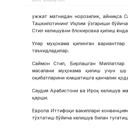
Фото: pixabay.com
Ҳужжат матнидан норозилик, айниқса 
Ташкилотининг Иқлим ўзгариши бўйича
Стил келишувни блокировка қилиш ёнда
Улар муҳокама қилинган вариантлар 
таъкидладилар.
Саймон Стил, Бирлашган Миллатлар 
масалани муҳокама қилиш учун шу 
оқибатларини юмшатишга қанчалик қоди
Саудия Арабистони ва Ироқ келишув ма
қарши.
Европа Иттифоқи вакиллари конвенциян
тўхтатиш бўйича келишув билан тугатиш