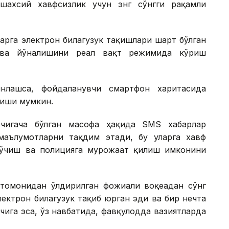
ахсий хавфсизлик учун энг сўнгги рақамли
ларга электрон билагузук тақишлари шарт бўлган
 ва йўналишини реал вақт режимида кўриш
нлашса, фойдаланувчи смартфон харитасида
риши мумкин.
бчигача бўлган масофа ҳақида SМS хабарлар
маълумотларни тақдим этади, бу уларга хавф
кўчиш ва полицияга мурожаат қилиш имконини
томонидан ўлдирилган фожиали воқеадан сўнг
ектрон билагузук тақиб юрган эди ва бир нечта
чига эса, ўз навбатида, фавқулодда вазиятларда