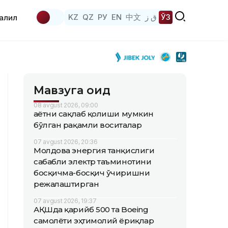
KZ
QZ
РУ
EN
中文
ق ز
ЎЗ
аҳлил
Мавзуга оид
08 avgust 2026, 09:00
Ҳаётни сақлаб қолиши мумкин
бўлган рақамли воситалар
07 avgust 2026, 20:36
Молдова энергия танқислиги
сабабли электр таъминотини
босқичма-босқич ўчиришни
режалаштирган
07 avgust 2026, 19:37
АҚШда қарийб 500 та Boeing
самолёти эҳтимолий ёриқлар