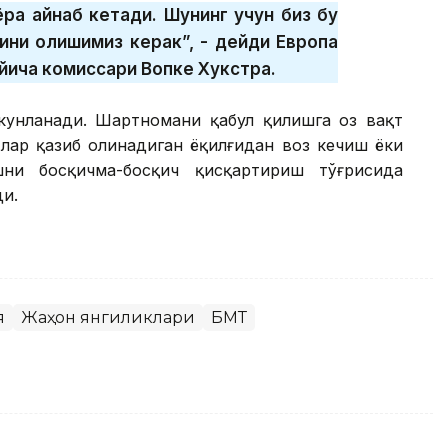
ёра қайнаб кетади. Шунинг учун биз бу
дини олишимиз керак”, - дейди Европа
ўйича комиссари Вопке Хукстра.
унланади. Шартномани қабул қилишга оз вақт
тлар қазиб олинадиган ёқилғидан воз кечиш ёки
ни босқичма-босқич қисқартириш тўғрисида
ди.
я
Жаҳон янгиликлари
БМТ