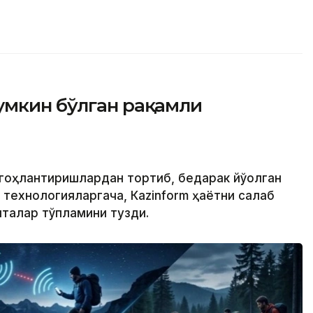
умкин бўлган рақамли
огоҳлантиришлардан тортиб, бедарак йўқолган
ехнологияларгача, Кazinform ҳаётни сақлаб
италар тўпламини тузди.