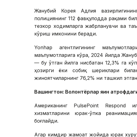
Жанубий Корея Адлия вазирлигинин
полициянинг 112 фавқулодда рақами би
тезкор ходимларга жабрланувчи ва та
кўриш имконини беради.
Yonhap агентлигининг маълумотлар
маълумотларига кўра, 2024 йилда Жануби
— бу ўтган йилга нисбатан 12,3% га к
ҳозирги ёки собиқ шериклари билан
жиноятчиларнинг 76,2% ни ташкил этган
Вашингтон: Волонтёрлар яқин атрофдаги
Американинг PulsePoint Respond и
хизматларини юрак-ўпка реанимаци
боғлайди.
Агар кимдир жамоат жойида юрак хуруж