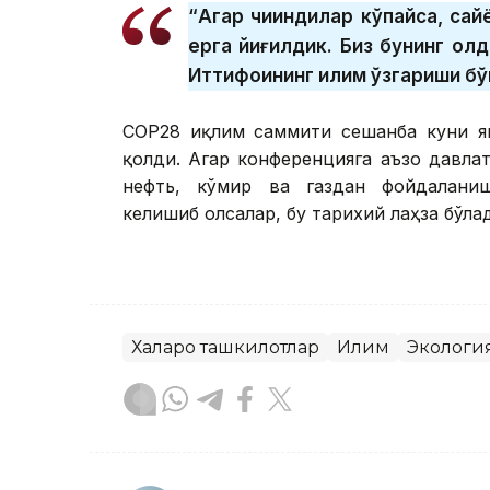
“Агар чиқиндилар кўпайса, сай
ерга йиғилдик. Биз бунинг ол
Иттифоқининг иқлим ўзгариши б
CОP28 иқлим саммити сешанба куни як
қолди. Агар конференцияга аъзо давла
нефть, кўмир ва газдан фойдаланиш
келишиб олсалар, бу тарихий лаҳза бўла
Халқаро ташкилотлар
Иқлим
Экологи