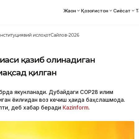
Жаҳон
Қозоғистон
Сиёсат
Т
нституциявий ислоҳот
Сайлов-2026
иҳаси қазиб олинадиган
мақсад қилган
абрда якунланади. Дубайдаги CОP28 иқлим
ган ёқилғидан воз кечиш ҳақида баҳслашмоқда.
япти, деб хабар беради
Каzinform
.