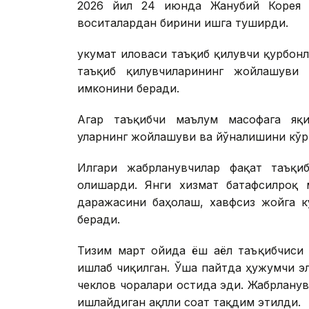
2026 йил 24 июнда Жанубий Корея ш
воситалардан бирини ишга туширди.
Ҳукумат иловаси таъқиб қилувчи қурбон
таъқиб қилувчиларининг жойлашуви
имконини беради.
Агар таъқибчи маълум масофага яқи
уларнинг жойлашуви ва йўналишини кў
Илгари жабрланувчилар фақат таъқи
олишарди. Янги хизмат батафсилроқ 
даражасини баҳолаш, хавфсиз жойга 
беради.
Тизим март ойида ёш аёл таъқибчиси 
ишлаб чиқилган. Ўша пайтда ҳужумчи эл
чеклов чоралари остида эди. Жабрланув
ишлайдиган ақлли соат тақдим этилди.