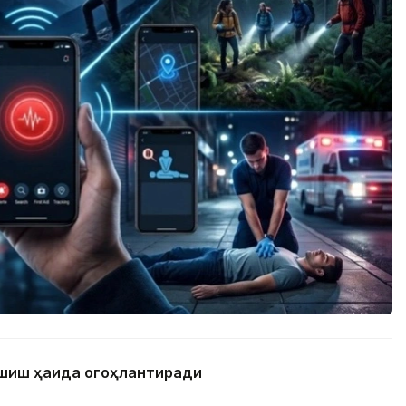
ашиш ҳақида огоҳлантиради