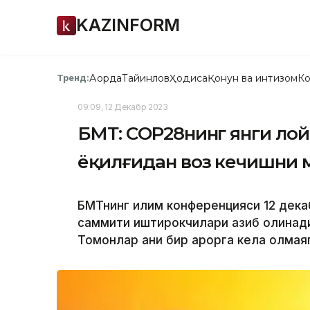
KAZINFORM
Ақорда
Тайинлов
Ҳодиса
Қонун ва интизом
Ко
Тренд:
09:09, 12 Декабр 2023
БМТ: CОP28нинг янги лой
ёқилғидан воз кечишни 
БМТнинг иқлим конференцияси 12 дек
саммити иштирокчилари қазиб олинади
Томонлар аниқ бир қарорга кела олма