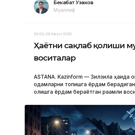
Бекабат Узаков
Муаллиф
09:00, 08 Август 2026
Ҳаётни сақлаб қолиши м
воситалар
ASTANA. Kazinform — Зилзила ҳақида 
одамларни топишга ёрдам берадиган т
қолишга ёрдам бераётган рақамли вос