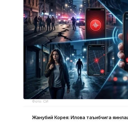
Фото: СИ
Жанубий Корея: Илова таъқибчига яқинл