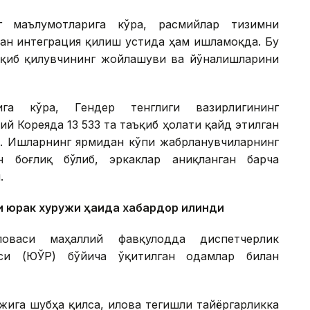
г маълумотларига кўра, расмийлар тизимни
лан интеграция қилиш устида ҳам ишламоқда. Бу
ъқиб қилувчининг жойлашуви ва йўналишларини
ига кўра, Гендер тенглиги вазирлигининг
й Кореяда 13 533 та таъқиб ҳолати қайд этилган
ўп. Ишларнинг ярмидан кўпи жабрланувчиларнинг
 боғлиқ бўлиб, эркаклар аниқланган барча
.
 юрак хуружи ҳақида хабардор қилинди
ловаси маҳаллий фавқулодда диспетчерлик
яси (ЮЎР) бўйича ўқитилган одамлар билан
ига шубҳа қилса, илова тегишли тайёргарликка