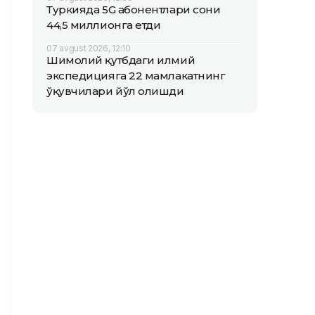
Туркияда 5G абонентлари сони
44,5 миллионга етди
07 avgust 2026, 12:10
Шимолий қутбдаги илмий
экспедицияга 22 мамлакатнинг
ўқувчилари йўл олишди