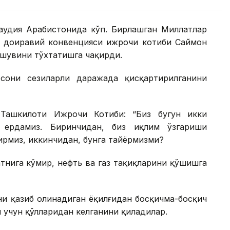
Саудия Арабистонида кўп. Бирлашган Миллатлар
 доиравий конвенцияси ижрочи котиби Саймон
шувини тўхтатишга чақирди.
сони сезиларли даражада қисқартирилганини
Ташкилоти Ижрочи Котиби: “Биз бугун икки
ердамиз. Биринчидан, биз иқлим ўзгариши
рмиз, иккинчидан, бунга тайёрмизми?
тнига кўмир, нефть ва газ тақиқларини қўшишга
и қазиб олинадиган ёқилғидан босқичма-босқич
 учун қўлларидан келганини қиладилар.