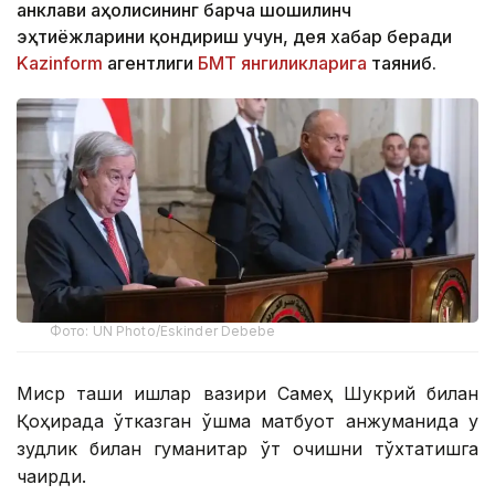
анклави аҳолисининг барча шошилинч
эҳтиёжларини қондириш учун, дея хабар беради
Kazinform
агентлиги
БМТ янгиликларига
таяниб.
Фото: UN Photo/Eskinder Debebe
Миср ташқи ишлар вазири Самеҳ Шукрий билан
Қоҳирада ўтказган қўшма матбуот анжуманида у
зудлик билан гуманитар ўт очишни тўхтатишга
чақирди.