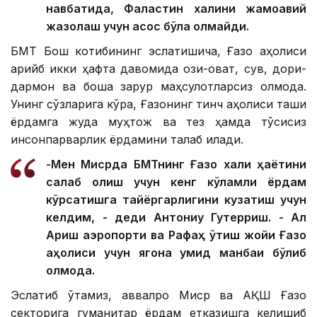
навбатида, Фаластин халқини жамоавий
жазолаш учун асос бўла олмайди.
БМТ Бош котибининг эслатишича, Ғазо аҳолиси
қарийб икки ҳафта давомида озиқ-овқат, сув, дори-
дармон ва бошқа зарур маҳсулотларсиз қолмоқда.
Унинг сўзларига кўра, Ғазонинг тинч аҳолиси ташқи
ёрдамга жуда муҳтож ва тез ҳамда тўсиқсиз
инсонпарварлик ёрдамини талаб қилади.
-Мен Мисрда БМТнинг Ғазо халқи ҳаётини
сақлаб қолиш учун кенг кўламли ёрдам
кўрсатишга тайёргарлигини кузатиш учун
келдим, - деди Антониу Гутерриш. - Ал
Ариш аэропорти ва Рафаҳ ўтиш жойи Ғазо
аҳолиси учун ягона умид манбаи бўлиб
қолмоқда.
Эслатиб ўтамиз, аввалроқ Миср ва АҚШ Ғазо
секторига гуманитар ёрдам етказишга келишиб