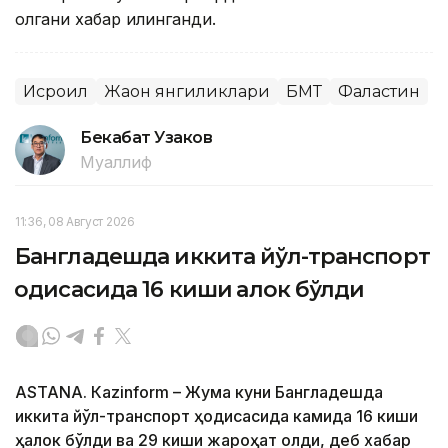
олгани хабар қилинганди.
Исроил
Жаҳон янгиликлари
БМТ
Фаластин
Бекабат Узаков
Муаллиф
11:36, 08 Август 2026
Бангладешда иккита йўл-транспорт
ҳодисасида 16 киши ҳалок бўлди
ASTANА. Кazinform – Жума куни Бангладешда
иккита йўл-транспорт ҳодисасида камида 16 киши
ҳалок бўлди ва 29 киши жароҳат олди, деб хабар