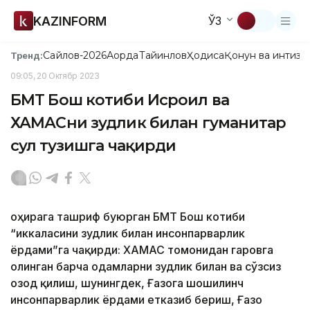
KAZINFORM
ЎЗ
Сайлов-2026
Ақорда
Тайинлов
Ҳодиса
Қонун ва интизо
Тренд:
09:05, 20 Октябр 2023
БМТ Бош котиби Исроил ва
ХАМАСни зудлик билан гуманитар
сулҳ тузишга чақирди
Қоҳирага ташриф буюрган БМТ Бош котиби
“иккаласини зудлик билан инсонпарварлик
ёрдами”га чақирди: ХАМАС томонидан гаровга
олинган барча одамларни зудлик билан ва сўзсиз
озод қилиш, шунингдек, Ғазога шошилинч
инсонпарварлик ёрдами етказиб бериш, Ғазо