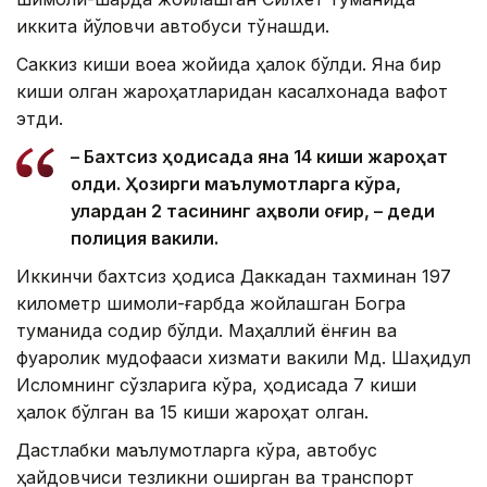
иккита йўловчи автобуси тўқнашди.
Саккиз киши воқеа жойида ҳалок бўлди. Яна бир
киши олган жароҳатларидан касалхонада вафот
этди.
– Бахтсиз ҳодисада яна 14 киши жароҳат
олди. Ҳозирги маълумотларга кўра,
улардан 2 тасининг аҳволи оғир, – деди
полиция вакили.
Иккинчи бахтсиз ҳодиса Даккадан тахминан 197
километр шимоли-ғарбда жойлашган Богра
туманида содир бўлди. Маҳаллий ёнғин ва
фуқаролик мудофааси хизмати вакили Мд. Шаҳидул
Исломнинг сўзларига кўра, ҳодисада 7 киши
ҳалок бўлган ва 15 киши жароҳат олган.
Дастлабки маълумотларга кўра, автобус
ҳайдовчиси тезликни оширган ва транспорт