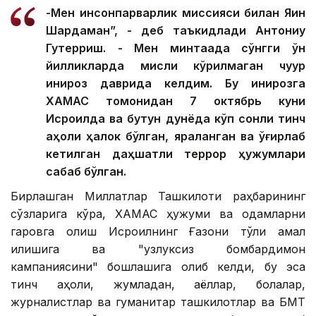
-Мен инсонпарварлик миссияси билан Яқин
Шарқдаман”, - деб таъкидлади Антониу
Гутерриш. - Мен минтақада сўнгги ўн
йилликларда мисли кўрилмаган чуқур
инқироз даврида келдим. Бу инқирозга
ХАМАС томонидан 7 октябрь куни
Исроилда ва бутун дунёда кўп сонли тинч
аҳоли ҳалок бўлган, яраланган ва ўғирлаб
кетилган даҳшатли террор ҳужумлари
сабаб бўлган.
Бирлашган Миллатлар Ташкилоти раҳбарининг
сўзларига кўра, ХАМАС ҳужуми ва одамларни
гаровга олиш Исроилнинг Ғазони тўлиқ қамал
қилишига ва "узлуксиз бомбардимон
кампаниясини" бошлашига олиб келди, бу эса
тинч аҳоли, жумладан, аёллар, болалар,
журналистлар ва гуманитар ташкилотлар ва БМТ