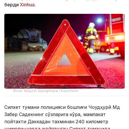
берди
Xinhua
.
Фото: Мақсат Шағирбаев / Kazinform
Силхет тумани полицияси бошлиғи Чоудҳурй Мд
Забер Садекнинг сўзларига кўра, мамлакат
пойтахти Даккадан тахминан 240 километр
шимоли-шарқда жойлашган Силхет туманида