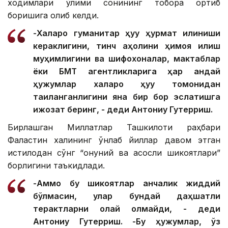
ходимлари ўлими сонининг тобора ортиб
боришига олиб келди.
-Халқаро гуманитар ҳуқуқ ҳурмат қилиниши
кераклигини, тинч аҳолини ҳимоя қилиш
муҳимлигини ва шифохоналар, мактаблар
ёки БМТ агентликларига ҳар қандай
ҳужумлар халқаро ҳуқуқ томонидан
тақиқланганлигини яна бир бор эслатишга
ижозат беринг, - деди Антониу Гутерриш.
Бирлашган Миллатлар Ташкилоти раҳбари
Фаластин халқининг ўнлаб йиллар давом этган
истилодан сўнг “қонуний ва асосли шикоятлари”
борлигини таъкидлади.
-Аммо бу шикоятлар қанчалик жиддий
бўлмасин, улар бундай даҳшатли
терактларни оқлай олмайди, - деди
Антониу Гутерриш. -Бу ҳужумлар, ўз