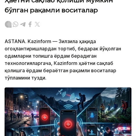
Ҳаётни сақлаб қолиши мумкин
бўлган рақамли воситалар
ASTANA. Kazinform — Зилзила ҳақида
огоҳлантиришлардан тортиб, бедарак йўқолган
одамларни топишга ёрдам берадиган
технологияларгача, Кazinform ҳаётни сақлаб
қолишга ёрдам бераётган рақамли воситалар
тўпламини тузди.