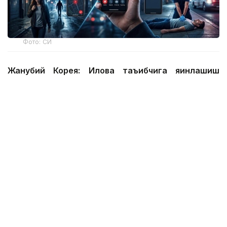
Фото: СИ
Жанубий Корея: Илова таъқибчига яқинлашиш
ҳақида огоҳлантиради
2026 йил 24 июнда Жанубий Корея шахсий
хавфсизлик учун энг сўнгги рақамли воситалардан
бирини ишга туширди.
Ҳукумат иловаси таъқиб қилувчи қурбонларга
электрон билагузук тақишлари шарт бўлган таъқиб
қилувчиларининг жойлашуви ва йўналишини реал
вақт режимида кўриш имконини беради.
Агар таъқибчи маълум масофага яқинлашса,
фойдаланувчи смартфон харитасида уларнинг
жойлашуви ва йўналишини кўриши мумкин.