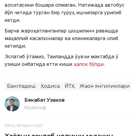
воситасини бошқара олмаган. Натижада автобус
йўл четида турган бир гуруҳ ишчиларга урилиб
кетди.
Барча жароҳатланганлар шошилинч равишда
маҳаллий касалхоналар ва клиникаларга олиб
кетилди.
Эслатиб ўтамиз, Таиландда ўқувчи мактабда ўқ
узиши оқибатида етти киши
ҳалок бўлди
.
Бангладеш
Ҳодиса
ЙТҲ
Жаҳон янгиликлари
Бекабат Узаков
Муаллиф
09:00, 08 Август 2026