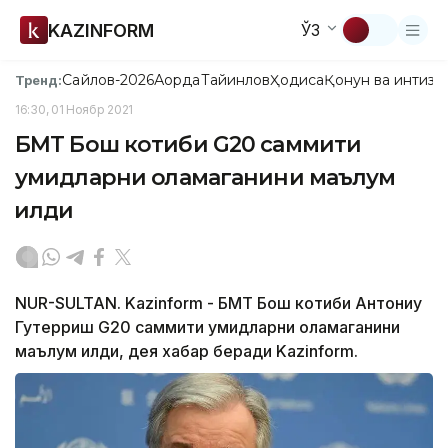
KAZINFORM
ЎЗ
Сайлов-2026
Ақорда
Тайинлов
Ҳодиса
Қонун ва интизо
Тренд:
16:30, 01 Ноябр 2021
БМТ Бош котиби G20 саммити
умидларни оқламаганини маълум
қилди
NUR-SULTAN. Kazinform - БМТ Бош котиби Aнтониу
Гутерриш G20 саммити умидларни оқламаганини
маълум қилди, дея хабар беради Kazinform.