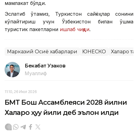
мамлакат бўлди.
Эслатиб ўтамиз, Туркистон сайёҳлар сонини
кўпайтириш учун Ўзбекистон билан қўшма
туристик пакетларни
ишлаб чиқди
.
Марказий Осиё хабарлари
ЮНЕСКО
Халқаро т
Бекабат Узаков
Муаллиф
11:10, 26 Июл 2026
БМТ Бош Ассамблеяси 2028 йилни
Халқаро ҳуқуқ йили деб эълон қилди