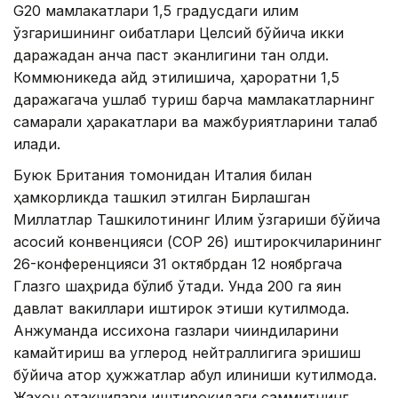
G20 мамлакатлари 1,5 градусдаги иқлим
ўзгаришининг оқибатлари Целсий бўйича икки
даражадан анча паст эканлигини тан олди.
Коммюникеда қайд этилишича, ҳароратни 1,5
даражагача ушлаб туриш барча мамлакатларнинг
самарали ҳаракатлари ва мажбуриятларини талаб
қилади.
Буюк Британия томонидан Италия билан
ҳамкорликда ташкил этилган Бирлашган
Миллатлар Ташкилотининг Иқлим ўзгариши бўйича
асосий конвенцияси (CОP 26) иштирокчиларининг
26-конференцияси 31 октябрдан 12 ноябргача
Глазго шаҳрида бўлиб ўтади. Унда 200 га яқин
давлат вакиллари иштирок этиши кутилмоқда.
Aнжуманда иссиқхона газлари чиқиндиларини
камайтириш ва углерод нейтраллигига эришиш
бўйича қатор ҳужжатлар қабул қилиниши кутилмоқда.
Жаҳон етакчилари иштирокидаги саммитнинг