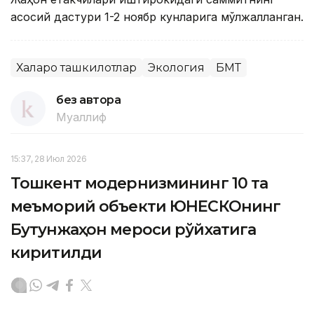
асосий дастури 1-2 ноябр кунларига мўлжалланган.
Халқаро ташкилотлар
Экология
БМТ
без автора
Муаллиф
15:37, 28 Июл 2026
Тошкент модернизмининг 10 та
меъморий объекти ЮНEСКОнинг
Бутунжаҳон мероси рўйхатига
киритилди