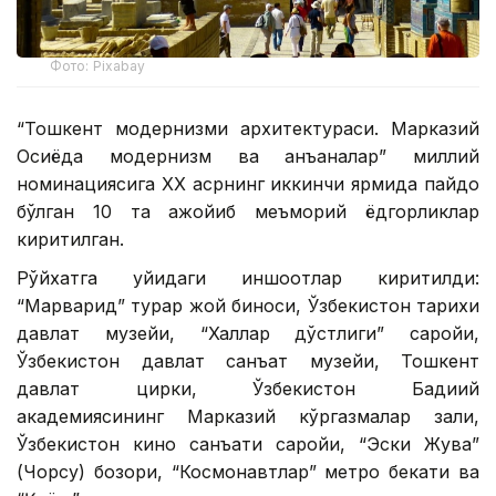
Фото: Pixabay
“Тошкент модернизми архитектураси. Марказий
Осиёда модернизм ва анъаналар” миллий
номинациясига ХХ асрнинг иккинчи ярмида пайдо
бўлган 10 та ажойиб меъморий ёдгорликлар
киритилган.
Рўйхатга қуйидаги иншоотлар киритилди:
“Марварид” турар жой биноси, Ўзбекистон тарихи
давлат музейи, “Халқлар дўстлиги” саройи,
Ўзбекистон давлат санъат музейи, Тошкент
давлат цирки, Ўзбекистон Бадиий
академиясининг Марказий кўргазмалар зали,
Ўзбекистон кино санъати саройи, “Эски Жува”
(Чорсу) бозори, “Космонавтлар” метро бекати ва