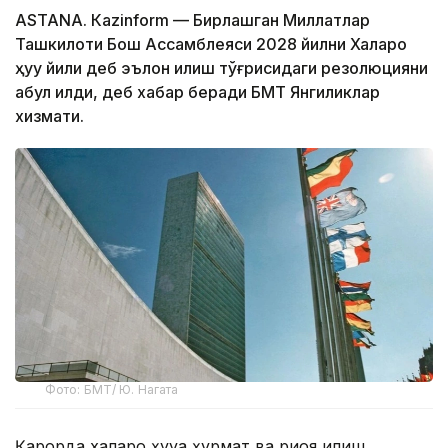
ASTANА. Кazinform — Бирлашган Миллатлар
Ташкилоти Бош Ассамблеяси 2028 йилни Халқаро
ҳуқуқ йили деб эълон қилиш тўғрисидаги резолюцияни
қабул қилди, деб хабар беради БМТ Янгиликлар
хизмати.
Фото: БМТ/ Ю. Нагата
Қарорда халқаро ҳуқуққа ҳурмат ва риоя қилиш