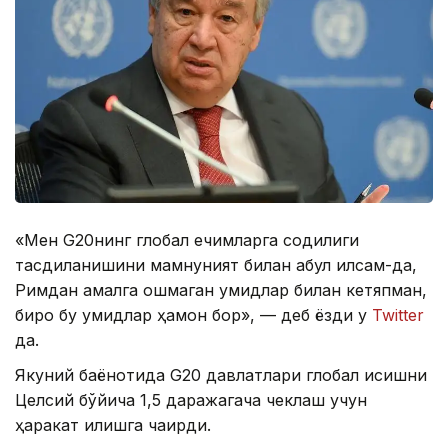
«Мен G20нинг глобал ечимларга содиқлиги
тасдиқланишини мамнуният билан қабул қилсам-да,
Римдан амалга ошмаган умидлар билан кетяпман,
бироқ бу умидлар ҳамон бор», — деб ёзди у
Twitter
да.
Якуний баёнотида G20 давлатлари глобал исишни
Целсий бўйича 1,5 даражагача чеклаш учун
ҳаракат қилишга чақирди.