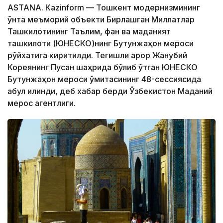
ASTANА. Кazinform — Тошкент модернизмининг
ўнта меъморий объекти Бирлашган Миллатлар
Ташкилотининг Таълим, фан ва маданият
ташкилоти (ЮНEСКО)нинг Бутунжаҳон мероси
рўйхатига киритилди. Тегишли қарор Жанубий
Кореянинг Пусан ​​шаҳрида бўлиб ўтган ЮНEСКО
Бутунжаҳон мероси қўмитасининг 48-сессиясида
қабул қилинди, деб хабар берди Ўзбекистон Маданий
мерос агентлиги.