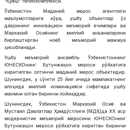
“Қуёш” гелиокомплекси.
Ўзбекистон Маданий мерос агентлиги
маълумотларига кўра, ушбу объектлар ўз
даврининг инновацион меъморий ечимлари ва
Марказий Осиёнинг миллий анъаналарини
бирлаштирган ноёб меъморий мажмуа
ҳисобланади.
Ушбу меъморий ансамбль Ўзбекистоннинг
ЮНEСКОнинг Бутунжаҳон мероси рўйхатига
киритилган олтинчи маданий мерос объектидир.
Шунингдек, у сўнгги 25 йил ичида мамлакатнинг
алоҳида миллий номинацияси сифатида ушбу
мақомни олган биринчи лойиҳадир.
Шунингдек, Ўзбекистон Марказий Осиё ва
Мустақил Давлатлар Ҳамдўстлиги (МДҲ)да ХХ аср
модернистик меъморий меросини ЮНEСКОнинг
Бутунжаҳон мероси рўйхатига киритган биринчи