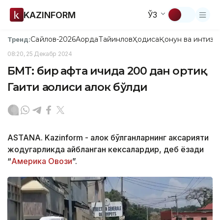
KAZINFORM
ЎЗ
Сайлов-2026
Ақорда
Тайинлов
Ҳодиса
Қонун ва интизо
Тренд:
08:20, 25 Декабр 2024
БМТ: бир ҳафта ичида 200 дан ортиқ
Гаити аҳолиси ҳалок бўлди
ASTANА. Kazinform - Ҳалок бўлганларнинг аксарияти
жодугарликда айбланган кексалардир, деб ёзади
“
Америка Овози
”.