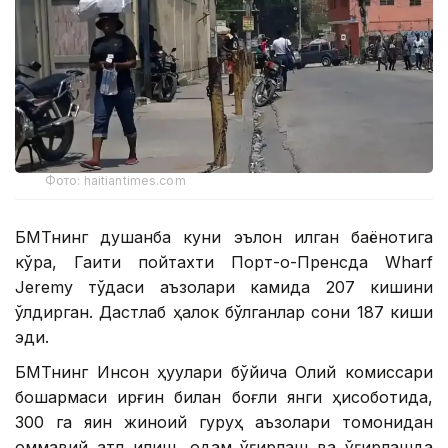
Фото: haitiantimes.com
БМТнинг душанба куни эълон қилган баёнотига
кўра, Гаити пойтахти Порт-о-Пренсда Wharf
Jeremy тўдаси аъзолари камида 207 кишини
ўлдирган. Дастлаб ҳалок бўлганлар сони 187 киши
эди.
БМТнинг Инсон ҳуқуқлари бўйича Олий комиссари
бошқармаси қирғин билан боғлиқ янги ҳисоботида,
300 га яқин жиноий гуруҳ аъзолари томонидан
оммавий қатл қилиш, одам ўғирлаш ва ўғирлашда