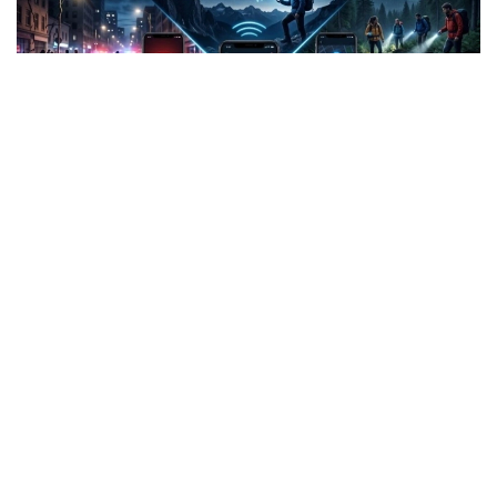
Фото: СИ
Жанубий Корея: Илова таъқибчига яқинлашиш
ҳақида огоҳлантиради
2026 йил 24 июнда Жанубий Корея шахсий
хавфсизлик учун энг сўнгги рақамли воситалардан
бирини ишга туширди.
Ҳукумат иловаси таъқиб қилувчи қурбонларга
электрон билагузук тақишлари шарт бўлган таъқиб