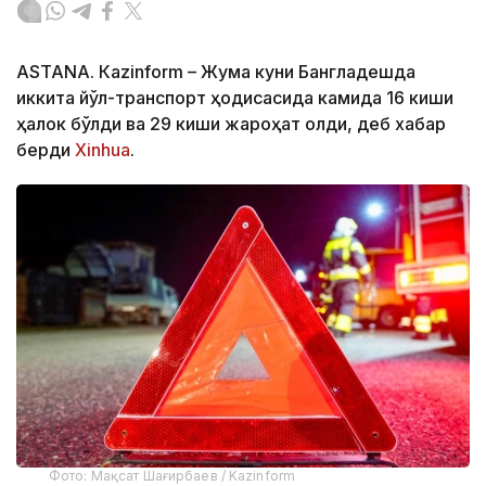
ASTANА. Кazinform – Жума куни Бангладешда
иккита йўл-транспорт ҳодисасида камида 16 киши
ҳалок бўлди ва 29 киши жароҳат олди, деб хабар
берди
Xinhua
.
Фото: Мақсат Шағирбаев / Kazinform