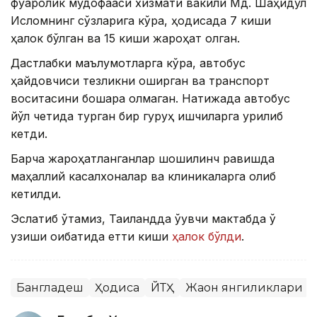
фуқаролик мудофааси хизмати вакили Мд. Шаҳидул
Исломнинг сўзларига кўра, ҳодисада 7 киши
ҳалок бўлган ва 15 киши жароҳат олган.
Дастлабки маълумотларга кўра, автобус
ҳайдовчиси тезликни оширган ва транспорт
воситасини бошқара олмаган. Натижада автобус
йўл четида турган бир гуруҳ ишчиларга урилиб
кетди.
Барча жароҳатланганлар шошилинч равишда
маҳаллий касалхоналар ва клиникаларга олиб
кетилди.
Эслатиб ўтамиз, Таиландда ўқувчи мактабда ўқ
узиши оқибатида етти киши
ҳалок бўлди
.
Бангладеш
Ҳодиса
ЙТҲ
Жаҳон янгиликлари