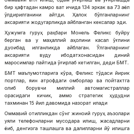
бир ҳафтадан камроқ вақт ичида 134 эркак ва 73 аёл
ўлдирилганини айтди. Ҳалок бўлганларнинг
аксарияти жодугарликда айбланган кексалар эди.
Ҳужумга гуруҳ раҳбари Монель Феликс буйруқ
берган ва у маҳаллий аҳолини касал ўғлини
дуоибад қилганликда айблаган. Ўлганларнинг
аксарияти вуду ибодатхонасидан диний
маросимлар пайтида ўғирлаб кетилган, деди БМТ.
БМТ маълумотларига кўра, Феликс тўдаси йирик
портлар, яқин атрофдаги омборлар ва пойтахтга
олиб борувчи миллий автомагистраллар
орасидаги кичик, аммо стратегик ҳудудни
тахминан 15 йил давомида назорат қилади
Оммавий қотилликдан сўнг жиноий гуруҳ аъзолари
уяли телефонларни мусодара қилиш, жасадларни
ёқиб, денгизга ташлашга ва далилларни йўқ қилишга