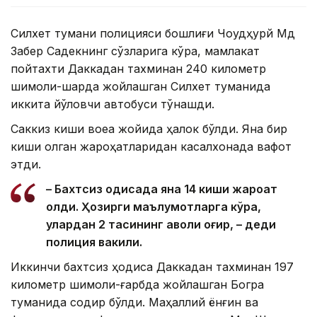
Силхет тумани полицияси бошлиғи Чоудҳурй Мд
Забер Садекнинг сўзларига кўра, мамлакат
пойтахти Даккадан тахминан 240 километр
шимоли-шарқда жойлашган Силхет туманида
иккита йўловчи автобуси тўқнашди.
Саккиз киши воқеа жойида ҳалок бўлди. Яна бир
киши олган жароҳатларидан касалхонада вафот
этди.
– Бахтсиз ҳодисада яна 14 киши жароҳат
олди. Ҳозирги маълумотларга кўра,
улардан 2 тасининг аҳволи оғир, – деди
полиция вакили.
Иккинчи бахтсиз ҳодиса Даккадан тахминан 197
километр шимоли-ғарбда жойлашган Богра
туманида содир бўлди. Маҳаллий ёнғин ва