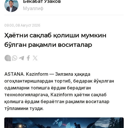
Бекабат Узаков
Муаллиф
09:00, 08 Август 2026
Ҳаётни сақлаб қолиши мумкин
бўлган рақамли воситалар
ASTANA. Kazinform — Зилзила ҳақида
огоҳлантиришлардан тортиб, бедарак йўқолган
одамларни топишга ёрдам берадиган
технологияларгача, Кazinform ҳаётни сақлаб
қолишга ёрдам бераётган рақамли воситалар
тўпламини тузди.