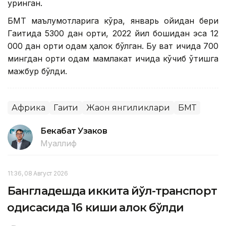
уринган.
БМТ маълумотларига кўра, январь ойидан бери
Гаитида 5300 дан ортиқ, 2022 йил бошидан эса 12
000 дан ортиқ одам ҳалок бўлган. Бу вақт ичида 700
мингдан ортиқ одам мамлакат ичида кўчиб ўтишга
мажбур бўлди.
Африка
Гаити
Жаҳон янгиликлари
БМТ
Бекабат Узаков
Муаллиф
11:36, 08 Август 2026
Бангладешда иккита йўл-транспорт
ҳодисасида 16 киши ҳалок бўлди