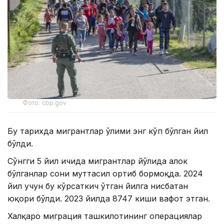
Фото: cbp.gov
Бу тарихда мигрантлар ўлими энг кўп бўлган йил
бўлди.
Сўнгги 5 йил ичида мигрантлар йўлида ҳалок
бўлганлар сони муттасил ортиб бормоқда. 2024
йил учун бу кўрсаткич ўтган йилга нисбатан
юқори бўлди. 2023 йилда 8747 киши вафот этган.
Халқаро миграция ташкилотининг операциялар