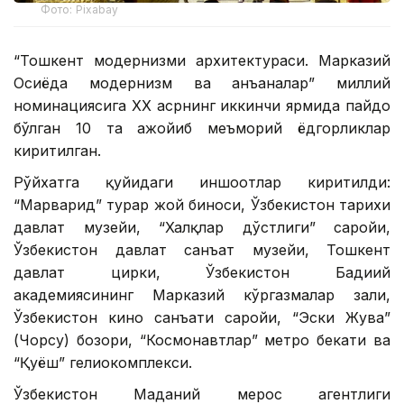
Фото: Pixabay
“Тошкент модернизми архитектураси. Марказий
Осиёда модернизм ва анъаналар” миллий
номинациясига ХХ асрнинг иккинчи ярмида пайдо
бўлган 10 та ажойиб меъморий ёдгорликлар
киритилган.
Рўйхатга қуйидаги иншоотлар киритилди:
“Марварид” турар жой биноси, Ўзбекистон тарихи
давлат музейи, “Халқлар дўстлиги” саройи,
Ўзбекистон давлат санъат музейи, Тошкент
давлат цирки, Ўзбекистон Бадиий
академиясининг Марказий кўргазмалар зали,
Ўзбекистон кино санъати саройи, “Эски Жува”
(Чорсу) бозори, “Космонавтлар” метро бекати ва
“Қуёш” гелиокомплекси.
Ўзбекистон Маданий мерос агентлиги