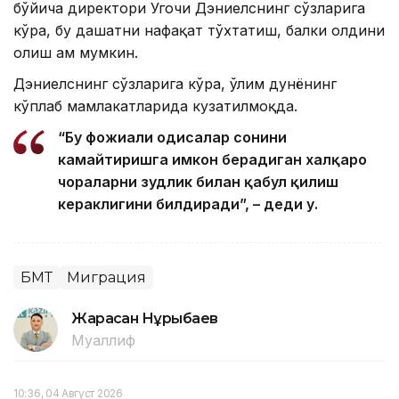
бўйича директори Угочи Дэниелснинг сўзларига
кўра, бу даҳшатни нафақат тўхтатиш, балки олдини
олиш ҳам мумкин.
Дэниелснинг сўзларига кўра, ўлим дунёнинг
кўплаб мамлакатларида кузатилмоқда.
“Бу фожиали ҳодисалар сонини
камайтиришга имкон берадиган халқаро
чораларни зудлик билан қабул қилиш
кераклигини билдиради”, – деди у.
БМТ
Миграция
Жарасқан Нұрыбаев
Муаллиф
10:36, 04 Август 2026