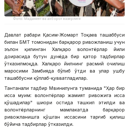
Фото: Маданият ва ахборот вазирлиги
Давлат раҳбари Қасим-Жомарт Тоқаев ташаббуси
билан БМТ томонидан барқарор ривожланиш учун
эълон қилинган Халқаро волонтёрлар йили
доирасида бутун дунёда бир қатор тадбирлар
ўтказилмоқда. Халқаро йилнинг расмий очилиш
маросими Замбияда бўлиб ўтди ва улар ушбу
ташаббусни қўллаб-қувватладилар.
Тантанали тадбир Мвинилунга туманида "Ҳар бир
ҳисса муҳим: волонтёрлар жамият ривожига ҳисса
қўшадилар" шиори остида ташкил этилди ва
волонтёрларнинг мамлакатда барқарор
ривожланишга қўшган ҳиссасини тарғиб қилиш
бўйича тадбирлар ўтказилди.