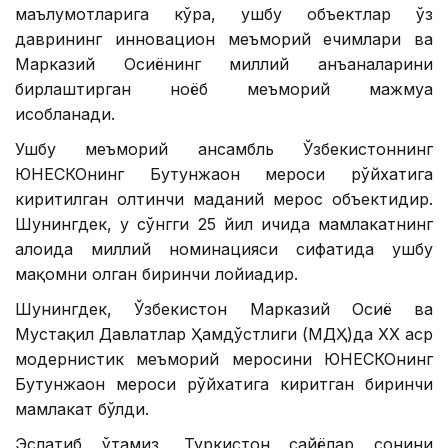
маълумотларига кўра, ушбу объектлар ўз
даврининг инновацион меъморий ечимлари ва
Марказий Осиёнинг миллий анъаналарини
бирлаштирган ноёб меъморий мажмуа
ҳисобланади.
Ушбу меъморий ансамбль Ўзбекистоннинг
ЮНEСКОнинг Бутунжаҳон мероси рўйхатига
киритилган олтинчи маданий мерос объектидир.
Шунингдек, у сўнгги 25 йил ичида мамлакатнинг
алоҳида миллий номинацияси сифатида ушбу
мақомни олган биринчи лойиҳадир.
Шунингдек, Ўзбекистон Марказий Осиё ва
Мустақил Давлатлар Ҳамдўстлиги (МДҲ)да ХХ аср
модернистик меъморий меросини ЮНEСКОнинг
Бутунжаҳон мероси рўйхатига киритган биринчи
мамлакат бўлди.
Эслатиб ўтамиз, Туркистон сайёҳлар сонини