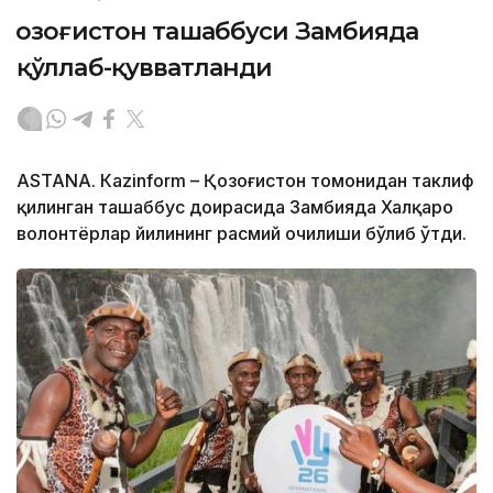
Қозоғистон ташаббуси Замбияда
қўллаб-қувватланди
ASTANA. Кazinform – Қозоғистон томонидан таклиф
қилинган ташаббус доирасида Замбияда Халқаро
волонтёрлар йилининг расмий очилиши бўлиб ўтди.