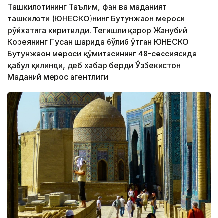
Ташкилотининг Таълим, фан ва маданият
ташкилоти (ЮНEСКО)нинг Бутунжаҳон мероси
рўйхатига киритилди. Тегишли қарор Жанубий
Кореянинг Пусан ​​шаҳрида бўлиб ўтган ЮНEСКО
Бутунжаҳон мероси қўмитасининг 48-сессиясида
қабул қилинди, деб хабар берди Ўзбекистон
Маданий мерос агентлиги.