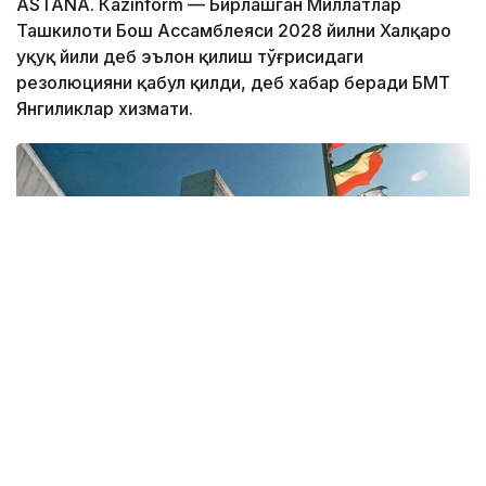
ASTANА. Кazinform — Бирлашган Миллатлар
Ташкилоти Бош Ассамблеяси 2028 йилни Халқаро
ҳуқуқ йили деб эълон қилиш тўғрисидаги
резолюцияни қабул қилди, деб хабар беради БМТ
Янгиликлар хизмати.
Фото: БМТ/ Ю. Нагата
Қарорда халқаро ҳуқуққа ҳурмат ва риоя қилиш