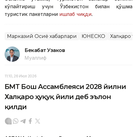
кўпайтириш учун Ўзбекистон билан қўшма
туристик пакетларни
ишлаб чиқди
.
Марказий Осиё хабарлари
ЮНЕСКО
Халқаро т
Бекабат Узаков
Муаллиф
11:10, 26 Июл 2026
БМТ Бош Ассамблеяси 2028 йилни
Халқаро ҳуқуқ йили деб эълон
қилди