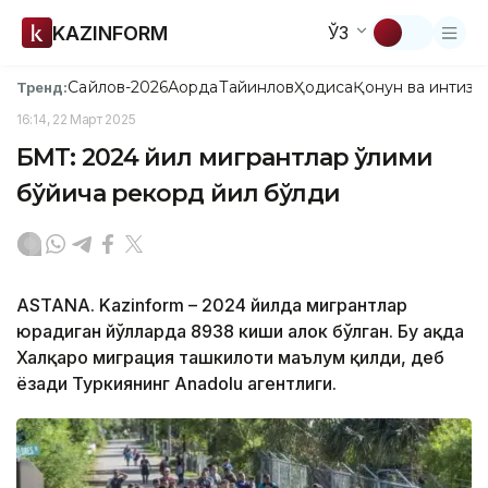
KAZINFORM
ЎЗ
Сайлов-2026
Ақорда
Тайинлов
Ҳодиса
Қонун ва интизо
Тренд:
16:14, 22 Март 2025
БМТ: 2024 йил мигрантлар ўлими
бўйича рекорд йил бўлди
ASTANA. Kazinform – 2024 йилда мигрантлар
юрадиган йўлларда 8938 киши ҳалок бўлган. Бу ҳақда
Халқаро миграция ташкилоти маълум қилди, деб
ёзади Туркиянинг Anadolu агентлиги.