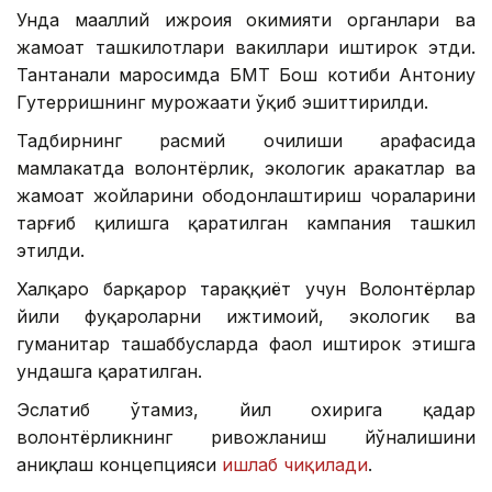
Унда маҳаллий ижроия ҳокимияти органлари ва
жамоат ташкилотлари вакиллари иштирок этди.
Тантанали маросимда БМТ Бош котиби Антониу
Гутерришнинг мурожаати ўқиб эшиттирилди.
Тадбирнинг расмий очилиши арафасида
мамлакатда волонтёрлик, экологик ҳаракатлар ва
жамоат жойларини ободонлаштириш чораларини
тарғиб қилишга қаратилган кампания ташкил
этилди.
Халқаро барқарор тараққиёт учун Волонтёрлар
йили фуқароларни ижтимоий, экологик ва
гуманитар ташаббусларда фаол иштирок этишга
ундашга қаратилган.
Эслатиб ўтамиз, йил охирига қадар
волонтёрликнинг ривожланиш йўналишини
аниқлаш концепцияси
ишлаб чиқилади
.