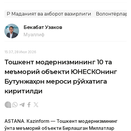
ҚР Маданият ва ахборот вазирлиги
Волонтёрлар
Бекабат Узаков
Муаллиф
15:37, 28 Июл 2026
Тошкент модернизмининг 10 та
меъморий объекти ЮНEСКОнинг
Бутунжаҳон мероси рўйхатига
киритилди
ASTANА. Кazinform — Тошкент модернизмининг
ўнта меъморий объекти Бирлашган Миллатлар