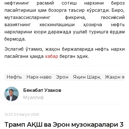
нефтининг расмий сотиш нархини бироз
пасайтириши ҳам бозорга таъсир кўрсатди. Бироқ,
мутахассисларнинг фикрича, геосиёсий
вазиятнинг кескинлашиши ҳозирча нефть
нархларини юқори даражада ушлаб туришга ёрдам
бермоқда.
Эслатиб ўтамиз, жаҳон биржаларида нефть нархи
пасайгани ҳақида
хабар
берган эдик.
Нефть
Нарх-наво
Эрон
Яқин Шарқ
Жаҳон ян
Бекабат Узаков
Муаллиф
12:37, 03 Август 2026
Трамп АҚШ ва Эрон музокаралари 3