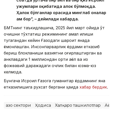
соатда ўртача бир аёл ва бир қиз Исроил
ҳужумлари оқибатида ҳалок бўлмоқда.
Ҳалок бўлганлар орасида минглаб оналар
ҳам бор”, – дейилади хабарда.
БМТнинг таъкидлашича, 2025 йил март ойида ўт
очишни тўхтатиш режимининг амал қилиши
тугагандан кейин Ғазодаги шароит янада
ёмонлашган. Инсонпарварлик ёрдами етказиб
бериш блокланиши вазиятни оғирлаштирган ва
анклавдаги 1 миллиондан ортиқ аёл ва қиз
фожеавий даражадаги очлик билан юзма-юз
келмоқда.
Бунгача Исроил Ғазога гуманитар ёрдамнинг яна
етказилишига рухсат бергани ҳақида
хабар бердик
.
Ғазо сектори
Ҳодиса
Халқаро ташкилотлар
Аёл