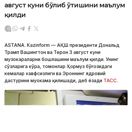
август куни бўлиб ўтишини маълум
қилди
ASTANА. Кazinform — АҚШ президенти Дональд
Трамп Вашингтон ва Теҳрон 3 август куни
музокараларни бошлашини маълум қилди. Унинг
сўзларига кўра, томонлар Ҳормуз бўғозидаги
кемалар хавфсизлиги ва Эроннинг ядровий
дастурини муҳокама қилишади, деб ёзади
ТАСС
.