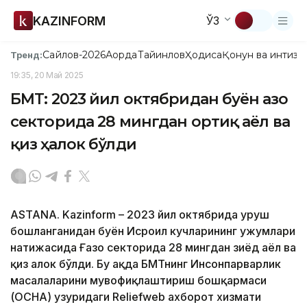
KAZINFORM
ЎЗ
Сайлов-2026
Ақорда
Тайинлов
Ҳодиса
Қонун ва интизо
Тренд:
19:35, 20 Май 2025
БМТ: 2023 йил октябридан буён Ғазо
секторида 28 мингдан ортиқ аёл ва
қиз ҳалок бўлди
ASTANA. Kazinform – 2023 йил октябрида уруш
бошланганидан буён Исроил кучларининг ҳужумлари
натижасида Ғазо секторида 28 мингдан зиёд аёл ва
қиз ҳалок бўлди. Бу ҳақда БМТнинг Инсонпарварлик
масалаларини мувофиқлаштириш бошқармаси
(OCHA) ҳузуридаги Reliefweb ахборот хизмати