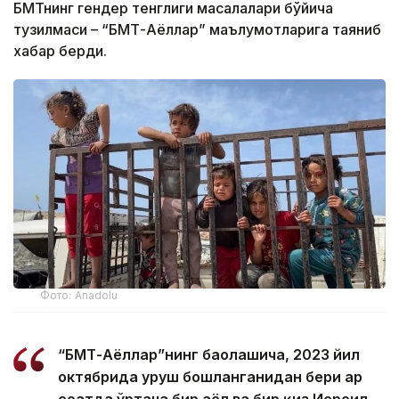
БМТнинг гендер тенглиги масалалари бўйича
тузилмаси – “БМТ-Аёллар” маълумотларига таяниб
хабар берди.
Фото: Anadolu
“БМТ-Аёллар”нинг баҳолашича, 2023 йил
октябрида уруш бошланганидан бери ҳар