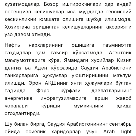
кузатмоқдалар. Бозор иштирокчилари ҳар қандай
потенциал келишувлар қисқа муддатда геосиёсий
кескинликни юмшата олишига шубҳа қилишмоқда.
Ҳозиргача эришилган келишувларнинг аксарияти
узоқ давом этмади.
Нефть нархларининг ошишига таъминотга
таҳдидлар ҳам таъсир кўрсатмоқда. Агентлик
маълумотларига кўра, Ямандаги хусийлар Қизил
денгиз ва Аден кўрфазида Саудия Арабистони
танкерларига ҳужумлар уюштиришини маълум
қилишди. Эрон АҚШнинг янги ҳужумлари бўлган
тақдирда Форс кўрфази давлатларининг
энергетика инфратузилмасига қарши жавоб
чоралари кўриши мумкинлиги ҳақида
огоҳлантирди.
Шу билан бирга, Саудия Арабистонининг сентябрь
ойида осиёлик харидорлар учун Arab Light