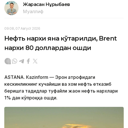
Жарасқан Нұрыбаев
Муаллиф
09:08, 07 Август 2026
Нефть нархи яна кўтарилди, Brent
нархи 80 доллардан ошди
ASTANА. Кazinform — Эрон атрофидаги
кескинликнинг кучайиши ва хом нефть етказиб
беришга таҳдидлар туфайли жаҳон нефть нархлари
1% дан кўпроққа ошди.