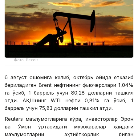
Фото: Pexels
6 август оқшомига келиб, октябрь ойида етказиб
бериладиган Brent нефтининг фьючерслари 1,04%
га ўсиб, 1 баррель учун 80,28 долларни ташкил
этди. АҚШнинг WTI нефти 0,81% га ўсиб, 1
баррель учун 75,83 долларни ташкил этди.
Reuters маълумотларига кўра, инвесторлар Эрон
ва Ўмон ўртасидаги музокаралар ҳақидаги
маълумотларни эҳтиёткорлик билан