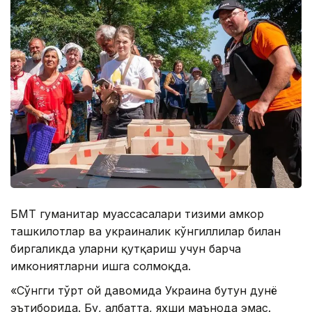
БМТ гуманитар муассасалари тизими ҳамкор
ташкилотлар ва украиналик кўнгиллилар билан
биргаликда уларни қутқариш учун барча
имкониятларни ишга солмоқда.
«Сўнгги тўрт ой давомида Украина бутун дунё
эътиборида. Бу, албатта, яхши маънода эмас.