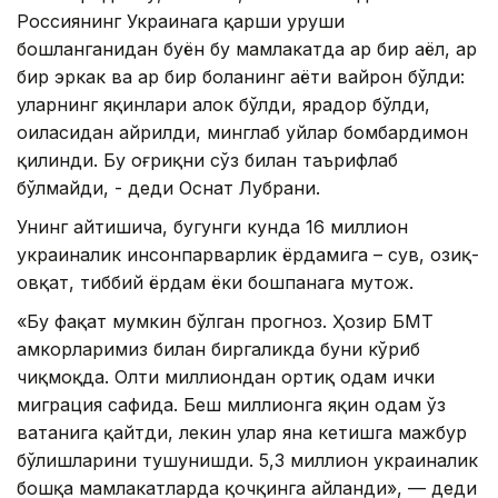
Россиянинг Украинага қарши уруши
бошланганидан буён бу мамлакатда ҳар бир аёл, ҳар
бир эркак ва ҳар бир боланинг ҳаёти вайрон бўлди:
уларнинг яқинлари ҳалок бўлди, ярадор бўлди,
оиласидан айрилди, минглаб уйлар бомбардимон
қилинди. Бу оғриқни сўз билан таърифлаб
бўлмайди, - деди Оснат Лубрани.
Унинг айтишича, бугунги кунда 16 миллион
украиналик инсонпарварлик ёрдамига – сув, озиқ-
овқат, тиббий ёрдам ёки бошпанага муҳтож.
«Бу фақат мумкин бўлган прогноз. Ҳозир БМТ
ҳамкорларимиз билан биргаликда буни кўриб
чиқмоқда. Олти миллиондан ортиқ одам ички
миграция сафида. Беш миллионга яқин одам ўз
ватанига қайтди, лекин улар яна кетишга мажбур
бўлишларини тушунишди. 5,3 миллион украиналик
бошқа мамлакатларда қочқинга айланди», — деди