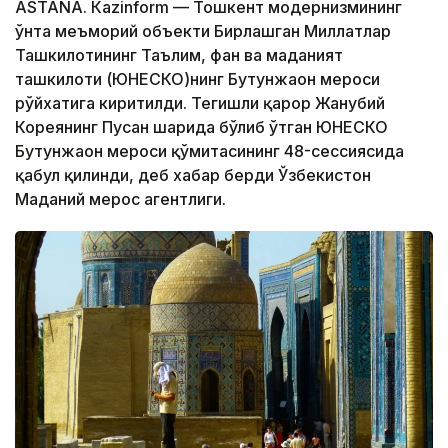
ASTANА. Кazinform — Тошкент модернизмининг
ўнта меъморий объекти Бирлашган Миллатлар
Ташкилотининг Таълим, фан ва маданият
ташкилоти (ЮНEСКО)нинг Бутунжаҳон мероси
рўйхатига киритилди. Тегишли қарор Жанубий
Кореянинг Пусан ​​шаҳрида бўлиб ўтган ЮНEСКО
Бутунжаҳон мероси қўмитасининг 48-сессиясида
қабул қилинди, деб хабар берди Ўзбекистон
Маданий мерос агентлиги.