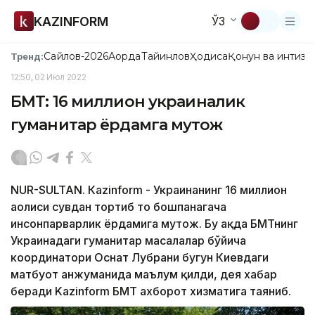
KAZINFORM
ЎЗ
Сайлов-2026
Ақорда
Тайинлов
Ҳодиса
Қонун ва интизо
Тренд:
12:50, 02 Июл 2022
БМТ: 16 миллион украиналик
гуманитар ёрдамга муҳтож
NUR-SULTAN. Кazinform - Украинанинг 16 миллион
аҳолиси сувдан тортиб то бошпанагача
инсонпарварлик ёрдамига муҳтож. Бу ҳақда БМТнинг
Украинадаги гуманитар масалалар бўйича
координатори Оснат Лубрани бугун Киевдаги
матбуот анжуманида маълум қилди, дея хабар
беради Kazinform БМТ ахборот хизматига таяниб.