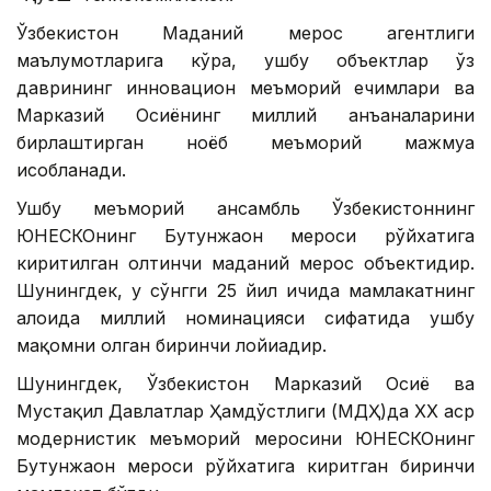
Ўзбекистон Маданий мерос агентлиги
маълумотларига кўра, ушбу объектлар ўз
даврининг инновацион меъморий ечимлари ва
Марказий Осиёнинг миллий анъаналарини
бирлаштирган ноёб меъморий мажмуа
ҳисобланади.
Ушбу меъморий ансамбль Ўзбекистоннинг
ЮНEСКОнинг Бутунжаҳон мероси рўйхатига
киритилган олтинчи маданий мерос объектидир.
Шунингдек, у сўнгги 25 йил ичида мамлакатнинг
алоҳида миллий номинацияси сифатида ушбу
мақомни олган биринчи лойиҳадир.
Шунингдек, Ўзбекистон Марказий Осиё ва
Мустақил Давлатлар Ҳамдўстлиги (МДҲ)да ХХ аср
модернистик меъморий меросини ЮНEСКОнинг
Бутунжаҳон мероси рўйхатига киритган биринчи