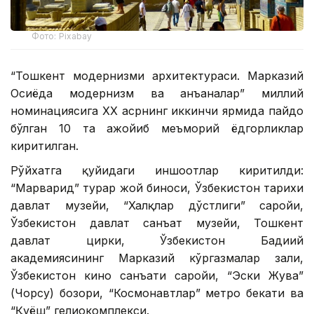
Фото: Pixabay
“Тошкент модернизми архитектураси. Марказий
Осиёда модернизм ва анъаналар” миллий
номинациясига ХХ асрнинг иккинчи ярмида пайдо
бўлган 10 та ажойиб меъморий ёдгорликлар
киритилган.
Рўйхатга қуйидаги иншоотлар киритилди:
“Марварид” турар жой биноси, Ўзбекистон тарихи
давлат музейи, “Халқлар дўстлиги” саройи,
Ўзбекистон давлат санъат музейи, Тошкент
давлат цирки, Ўзбекистон Бадиий
академиясининг Марказий кўргазмалар зали,
Ўзбекистон кино санъати саройи, “Эски Жува”
(Чорсу) бозори, “Космонавтлар” метро бекати ва
“Қуёш” гелиокомплекси.