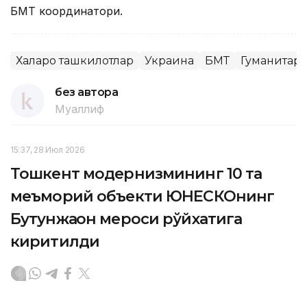
БМТ координатори.
Халқаро ташкилотлар
Украина
БМТ
Гуманитар
без автора
Муаллиф
15:37, 28 Июл 2026
Тошкент модернизмининг 10 та
меъморий объекти ЮНEСКОнинг
Бутунжаҳон мероси рўйхатига
киритилди