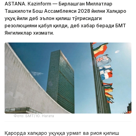
ASTANА. Кazinform — Бирлашган Миллатлар
Ташкилоти Бош Ассамблеяси 2028 йилни Халқаро
ҳуқуқ йили деб эълон қилиш тўғрисидаги
резолюцияни қабул қилди, деб хабар беради БМТ
Янгиликлар хизмати.
Фото: БМТ/ Ю. Нагата
Қарорда халқаро ҳуқуққа ҳурмат ва риоя қилиш