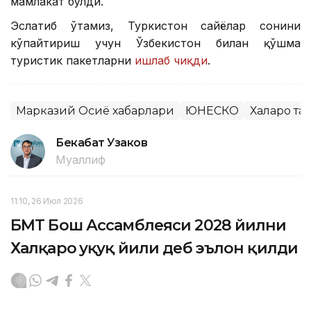
мамлакат бўлди.
Эслатиб ўтамиз, Туркистон сайёҳлар сонини
кўпайтириш учун Ўзбекистон билан қўшма
туристик пакетларни
ишлаб чиқди
.
Марказий Осиё хабарлари
ЮНЕСКО
Халқаро т
Бекабат Узаков
Муаллиф
11:10, 26 Июл 2026
БМТ Бош Ассамблеяси 2028 йилни
Халқаро ҳуқуқ йили деб эълон қилди