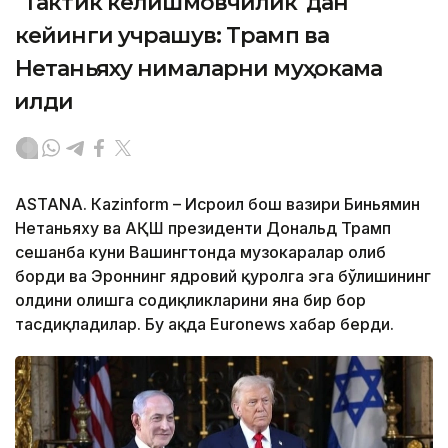
"Тактик келишмовчилик"дан
кейинги учрашув: Трамп ва
Нетаньяху нималарни муҳокама
қилди
ASTANА. Кazinform – Исроил бош вазири Биньямин
Нетаньяху ва АҚШ президенти Дональд Трамп
сешанба куни Вашингтонда музокаралар олиб
борди ва Эроннинг ядровий қуролга эга бўлишининг
олдини олишга содиқликларини яна бир бор
тасдиқладилар. Бу ҳақда Euronews хабар берди.