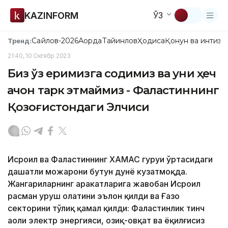
KAZINFORM
ЎЗ
Сайлов-2026
Ақорда
Тайинлов
Ҳодиса
Қонун ва интизо
Тренд:
21:40, 10 Октябр 2023
Биз ўз еримизга содиқмиз ва уни ҳеч
қачон тарк этмаймиз - Фаластиннинг
Қозоғистондаги Элчиси
Исроил ва Фаластиннинг ХАМАС гуруҳи ўртасидаги
даҳшатли можарони бутун дунё кузатмоқда.
Жангариларнинг ҳаракатларига жавобан Исроил
расман уруш ҳолатини эълон қилди ва Ғазо
секторини тўлиқ қамал қилди: Фаластинлик тинч
аҳоли электр энергияси, озиқ-овқат ва ёқилғисиз