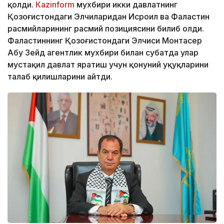
қолди.
Каzinform
мухбири икки давлатнинг
Қозоғистондаги Элчиларидан Исроил ва Фаластин
расмийларининг расмий позициясини билиб олди.
Фаластиннинг Қозоғистондаги Элчиси Монтасер
Абу Зейд агентлик мухбири билан суҳбатда улар
мустақил давлат яратиш учун қонуний ҳуқуқларини
талаб қилишларини айтди.