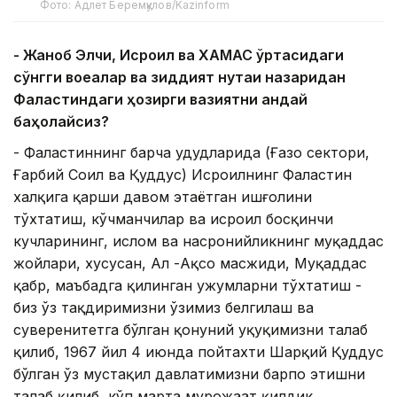
Фото: Адлет Беремқулов/Kazinform
- Жаноб Элчи, Исроил ва ХАМАС ўртасидаги
сўнгги воқеалар ва зиддият нуқтаи назаридан
Фаластиндаги ҳозирги вазиятни қандай
баҳолайсиз?
- Фаластиннинг барча ҳудудларида (Ғазо сектори,
Ғарбий Соҳил ва Қуддус) Исроилнинг Фаластин
халқига қарши давом этаётган ишғолини
тўхтатиш, кўчманчилар ва исроил босқинчи
кучларининг, ислом ва насронийликнинг муқаддас
жойлари, хусусан, Ал -Ақсо масжиди, Муқаддас
қабр, маъбадга қилинган ҳужумларни тўхтатиш -
биз ўз тақдиримизни ўзимиз белгилаш ва
суверенитетга бўлган қонуний ҳуқуқимизни талаб
қилиб, 1967 йил 4 июнда пойтахти Шарқий Қуддус
бўлган ўз мустақил давлатимизни барпо этишни
талаб қилиб, кўп марта мурожаат қилдик.