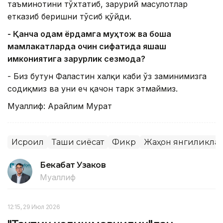
таъминотини тўхтатиб, зарурий маҳсулотлар
етказиб беришни тўсиб қўйди.
- Қанча одам ёрдамга муҳтож ва бошқа
мамлакатларда қочқин сифатида яшаш
имкониятига зарурлик сезмоқда?
- Биз бутун Фаластин халқи каби ўз заминимизга
содиқмиз ва уни ҳеч қачон тарк этмаймиз.
Муаллиф: Арайлим Мурат
Исроил
Ташқи сиёсат
Фикр
Жаҳон янгиликла
Бекабат Узаков
Муаллиф
12:15, 29 Июл 2026