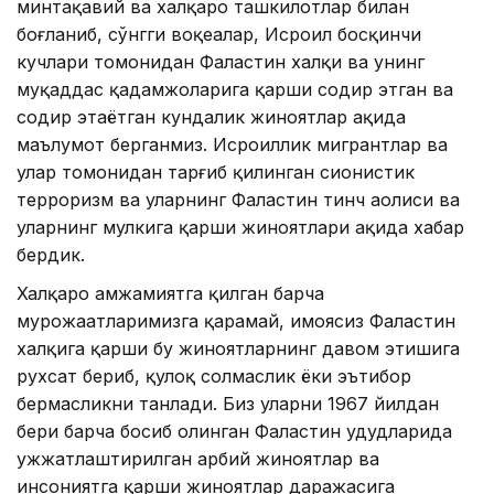
минтақавий ва халқаро ташкилотлар билан
боғланиб, сўнгги воқеалар, Исроил босқинчи
кучлари томонидан Фаластин халқи ва унинг
муқаддас қадамжоларига қарши содир этган ва
содир этаётган кундалик жиноятлар ҳақида
маълумот берганмиз. Исроиллик мигрантлар ва
улар томонидан тарғиб қилинган сионистик
терроризм ва уларнинг Фаластин тинч аҳолиси ва
уларнинг мулкига қарши жиноятлари ҳақида хабар
бердик.
Халқаро ҳамжамиятга қилган барча
мурожаатларимизга қарамай, ҳимоясиз Фаластин
халқига қарши бу жиноятларнинг давом этишига
рухсат бериб, қулоқ солмаслик ёки эътибор
бермасликни танлади. Биз уларни 1967 йилдан
бери барча босиб олинган Фаластин ҳудудларида
ҳужжатлаштирилган ҳарбий жиноятлар ва
инсониятга қарши жиноятлар даражасига