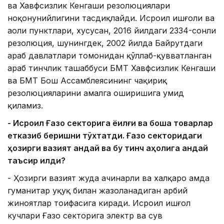
ва Хавфсизлик Кенгаши резолюциялари
ноқонунийлигини тасдиқлайди. Исроил ишғоли ва
аҳоли пунктлари, хусусан, 2016 йилдаги 2334-сонли
резолюция, шунингдек, 2002 йилда Байрутдаги
араб давлатлари томонидан қўллаб-қувватланган
араб тинчлик ташаббуси БМТ Хавфсизлик Кенгаши
ва БМТ Бош Ассамблеясининг чақириқ
резолюцияларини амалга оширишига умид
қиламиз.
- Исроил Ғазо секторига ёқилғи ва бошқа товарлар
етказиб беришни тўхтатди. Ғазо секторидаги
ҳозирги вазият қандай ва бу тинч аҳолига қандай
таъсир қилди?
- Ҳозирги вазият жуда ачинарли ва халқаро ҳамда
гуманитар ҳуқуқ билан жазоланадиган ҳарбий
жиноятлар тоифасига киради. Исроил ишғол
кучлари Ғазо секторига электр ва сув