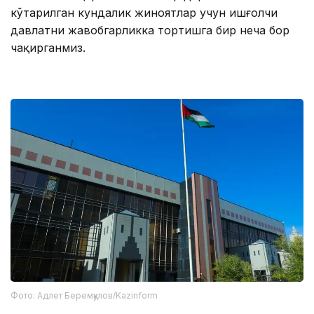
кўтарилган кундалик жиноятлар учун ишғолчи
давлатни жавобгарликка тортишга бир неча бор
чақирганмиз.
Фото: Адлет Беремқулов/Kazinform