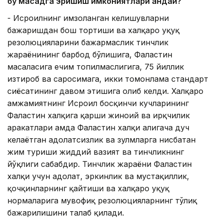
бу мақсадга эришиш имкониятлари қандай?
- Исроилнинг имзоланган келишувларни
бажаришдан бош тортиши ва халқаро ҳуқуқ
резолюцияларини бажармаслик тинчлик
жараёнининг барбод бўлишига, Фаластин
масаласига ечим топилмаслигига, 75 йиллик
изтироб ва саросимага, икки томонлама стандарт
сиёсатининг давом этишига олиб келди. Халқаро
ҳамжамиятнинг Исроил босқинчи кучларининг
Фаластин халқига қарши жиноий ва ирқчилик
ҳаракатлари ҳамда Фаластин халқи ҳалигача дуч
келаётган адолатсизлик ва зулмларга нисбатан
жим туриши жиддий вазият ва тинчликнинг
йўқлиги сабабдир. Тинчлик жараёни Фаластин
халқи учун адолат, эркинлик ва мустақиллик,
қочқинларнинг қайтиши ва халқаро ҳуқуқ
нормаларига мувофиқ резолюцияларнинг тўлиқ
бажарилишини талаб қилади.