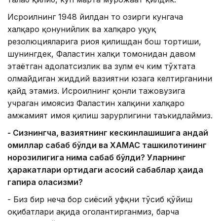
Исроилнинг 1948 йилдан то ҳозирги кунгача
халқаро қонунийлик ва халқаро ҳуқуқ
резолюцияларига риоя қилишдан бош тортиши,
шунингдек, Фаластин халқи томонидан давом
этаётган адолатсизлик ва зулм ҳеч ким тўхтата
олмайдиган жиддий вазиятни юзага келтирганини
қайд этамиз. Исроилнинг қонли тажовузига
учраган ҳимоясиз Фаластин халқини халқаро
ҳамжамият ҳимоя қилиш зарурлигини таъкидлаймиз.
- Сизнингча, вазиятнинг кескинлашишига қандай
омиллар сабаб бўлди ва ХАМАС ташкилотининг
норозилигига нима сабаб бўлди? Уларнинг
ҳаракатлари ортидаги асосий сабаблар ҳақида
гапира оласизми?
- Биз бир неча бор сиёсий уфқни тўсиб қўйиш
оқибатлари ҳақида огоҳлантирганмиз, барча