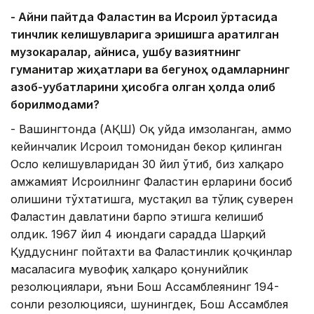
- Айни пайтда Фаластин ва Исроил ўртасида
тинчлик келишувларига эришишга қаратилган
музокаралар, айниқса, ушбу вазиятнинг
гуманитар жиҳатлари ва бегуноҳ одамларнинг
азоб-уқубатларини ҳисобга олган ҳолда олиб
борилмоқдами?
- Вашингтонда (АҚШ) Оқ уйда имзоланган, аммо
кейинчалик Исроил томонидан бекор қилинган
Осло келишувларидан 30 йил ўтиб, биз халқаро
ҳамжамият Исроилнинг Фаластин ерларини босиб
олишини тўхтатишга, мустақил ва тўлиқ суверен
Фаластин давлатини барпо этишга келишиб
олдик. 1967 йил 4 июндаги сарҳадда Шарқий
Қуддуснинг пойтахти ва Фаластинлик қочқинлар
масаласига мувофиқ халқаро қонунийлик
резолюциялари, яъни Бош Ассамблеянинг 194-
сонли резолюцияси, шунингдек, Бош Ассамблея