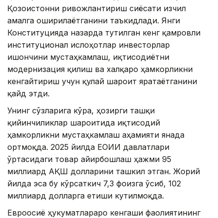
Қозоғистонни ривожлантириш сиёсати изчил
амалга оширилаётганини таъкидлади. Янги
Конституцияда назарда тутилган кенг қамровли
институционал ислоҳотлар инвесторлар
ишончини мустаҳкамлаш, иқтисодиётни
модернизация қилиш ва халқаро ҳамкорликни
кенгайтириш учун қулай шароит яратаётганини
қайд этди.
Унинг сўзларига кўра, ҳозирги ташқи
қийинчиликлар шароитида иқтисодий
ҳамкорликни мустаҳкамлаш аҳамияти янада
ортмоқда. 2025 йилда ЕОИИ давлатлари
ўртасидаги товар айирбошлаш ҳажми 95
миллиард АҚШ долларини ташкил этган. Жорий
йилда эса бу кўрсаткич 7,3 фоизга ўсиб, 102
миллиард долларга етиши кутилмоқда.
Евроосиё ҳукуматлараро кенгаши фаолиятининг