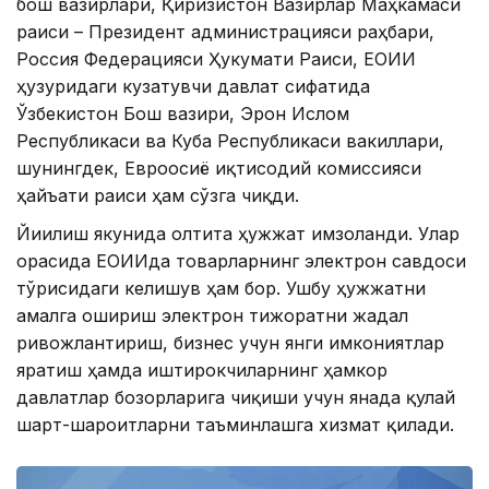
бош вазирлари, Қирғизистон Вазирлар Маҳкамаси
раиси – Президент администрацияси раҳбари,
Россия Федерацияси Ҳукумати Раиси, ЕОИИ
ҳузуридаги кузатувчи давлат сифатида
Ўзбекистон Бош вазири, Эрон Ислом
Республикаси ва Куба Республикаси вакиллари,
шунингдек, Евроосиё иқтисодий комиссияси
ҳайъати раиси ҳам сўзга чиқди.
Йиғилиш якунида олтита ҳужжат имзоланди. Улар
орасида ЕОИИда товарларнинг электрон савдоси
тўғрисидаги келишув ҳам бор. Ушбу ҳужжатни
амалга ошириш электрон тижоратни жадал
ривожлантириш, бизнес учун янги имкониятлар
яратиш ҳамда иштирокчиларнинг ҳамкор
давлатлар бозорларига чиқиши учун янада қулай
шарт-шароитларни таъминлашга хизмат қилади.