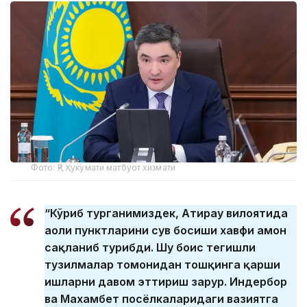
Фото: ҚР Ҳукумати матбуот хизмати
“Кўриб турганимиздек, Атирау вилоятида
аҳоли пунктларини сув босиши хавфи ҳамон
сақланиб турибди. Шу боис тегишли
тузилмалар томонидан тошқинга қарши
ишларни давом эттириш зарур. Индербор
ва Махамбет посёлкаларидаги вазиятга