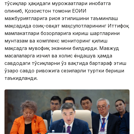
тўсиқлар ҳақидаги мурожаатлари инобатга
олиниб, Қозоғистон томони ЕОИИ
мажбуриятларига риоя этилишини таъминлаш
мақсадида озиқ-овқат маҳсулотларининг Иттифоқ
мамлакатлари бозорларига кириш шартларини
мунтазам ва комплекс мониторинг қилиш
мақсадга мувофиқ эканини билдирди. Мавжуд
масалаларга изчил ва холис ёндашув ҳамда
савдодаги тўсиқларни ўз вақтида бартараф этиш
ўзаро савдо ривожига сезиларли туртки бериши
таъкидланди.