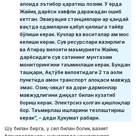
алоҳида эътибор қаратиш лозим. У ерда
Жайиқ дарёси хавфли даражадан ошиб
кетган. Эвакуация станциялари ҳар қандай
вақтда одамларни қабул қилишга тайёр
бўлиши керак. Кучлар ва воситалар ҳам мос
келиши керак. Сув ресурслари вазирлиги
ва Атирау вилояти маъмурияти Жайиқ
дарёсидаги сув сатҳининг мунтазам
мониторингини таъминлаши керак. Бундан
ташқари, Ақтўбе вилоятидаги 2 та аҳоли
пунктида ҳамон транспорт алоқаси мавжуд
эмас. Озиқ-овқат ва дори-дармонлар
мавжудлигини диққат билан кузатиб
бориш керак. Электрсиз қолган қишлоқлар
бор. Таъмирлаш ишларини тезлаштириш
керак”, – деди Ҳукумат раҳбари.
Шу билан бирга, у сел билан боғлиқ вазият