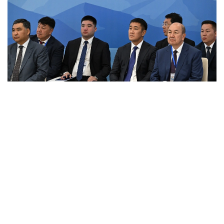
Фото: primeminister.kz
Шунингдек, Иттифоққа аъзо давлатларда илмий
унвонлар тўғрисидаги ҳужжатларни ўзаро тан
олиш ҳақидаги келишув ва ҳамкорликни янада
ривожлантиришга қаратилган бир қатор қарорлар
қабул қилинди.
Евроосиё ҳукуматлараро кенгашининг навбатдаги
йиғилиши 1–2 октябрь кунлари Беларусь пойтахти