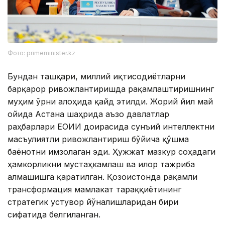
Фото: primeminister.kz
Бундан ташқари, миллий иқтисодиётларни
барқарор ривожлантиришда рақамлаштиришнинг
муҳим ўрни алоҳида қайд этилди. Жорий йил май
ойида Астана шаҳрида аъзо давлатлар
раҳбарлари ЕОИИ доирасида сунъий интеллектни
масъулиятли ривожлантириш бўйича қўшма
баёнотни имзолаган эди. Ҳужжат мазкур соҳадаги
ҳамкорликни мустаҳкамлаш ва илғор тажриба
алмашишга қаратилган. Қозоғистонда рақамли
трансформация мамлакат тараққиётининг
стратегик устувор йўналишларидан бири
сифатида белгиланган.