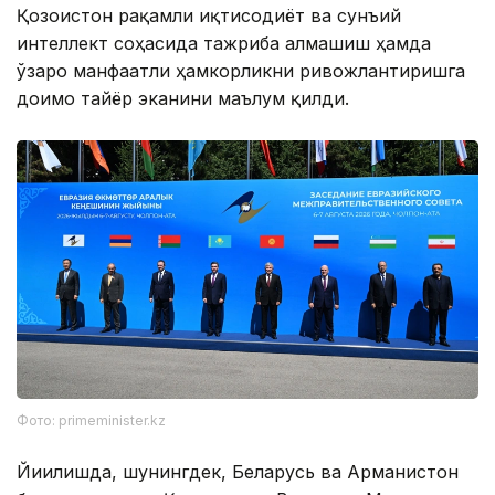
Қозоғистон рақамли иқтисодиёт ва сунъий
интеллект соҳасида тажриба алмашиш ҳамда
ўзаро манфаатли ҳамкорликни ривожлантиришга
доимо тайёр эканини маълум қилди.
Фото: primeminister.kz
Йиғилишда, шунингдек, Беларусь ва Арманистон