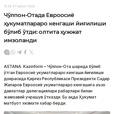
15:38, 07 Август 2026
Чўлпон-Отада Евроосиё
ҳукуматлараро кенгаши йиғилиши
бўлиб ўтди: олтита ҳужжат
имзоланди
ASTANA. Kazinform
–
Чўлпон-Ота шаҳрида бўлиб
ўтган Евроосиё ҳукуматлараро кенгаши йиғилиши
доирасида Қирғиз Республикаси Президенти Садир
Жапаров Евроосиё ҳукуматлараро кенгашига аъзо
давлатлар делегациялари раҳбарлари билан
жамоавий учрашув ўтказди. Бу ҳақда Ҳукумат
матбуот хизмати хабар берди.