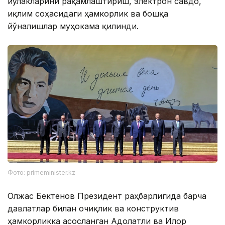
йўлакларини рақамлаштириш, электрон савдо,
иқлим соҳасидаги ҳамкорлик ва бошқа
йўналишлар муҳокама қилинди.
Фото: primeminister.kz
Олжас Бектенов Президент раҳбарлигида барча
давлатлар билан очиқлик ва конструктив
ҳамкорликка асосланган Адолатли ва Илғор