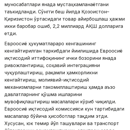
муносабатлари янада мустаҳкамланаётгани
таъкидланди. Сўнгги беш йилда Қозоғистон–
Қирғизистон ўртасидаги товар айирбошлаш ҳажми
икки баробар ошиб, 2,2 миллиард АҚШ долларига
етди.
Евроосиё ҳукуматлараро кенгашининг
кенгайтирилган таркибдаги йиғилишида Евроосиё
иқтисодий иттифоқининг ички бозорини янада
ривожлантириш, соҳавий интеграцияни
чуқурлаштириш, рақамли ҳамкорликни
кенгайтириш, молиявий-иқтисодий
механизмларни такомиллаштириш ҳамда аъзо
давлатларнинг қўшма ишларини
мувофиқлаштириш масалалари кўриб чиқилди.
Евроосиё иқтисодий комиссияси кун тартибидаги
масалалар бўйича ҳисоботлар тақдим этди.
Хусусан, юк темир йўл ташувлари ва транспорт