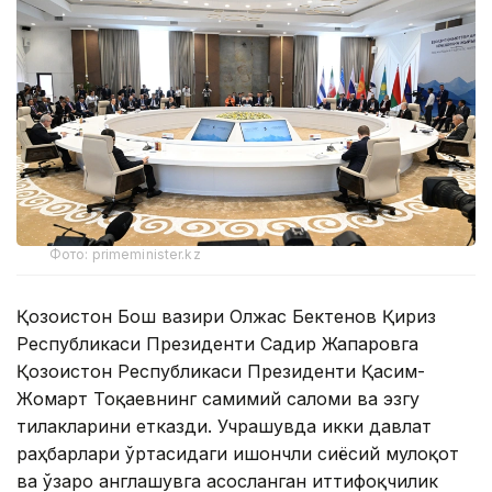
Фото: primeminister.kz
Қозоғистон Бош вазири Олжас Бектенов Қирғиз
Республикаси Президенти Садир Жапаровга
Қозоғистон Республикаси Президенти Қасим-
Жомарт Тоқаевнинг самимий саломи ва эзгу
тилакларини етказди. Учрашувда икки давлат
раҳбарлари ўртасидаги ишончли сиёсий мулоқот
ва ўзаро англашувга асосланган иттифоқчилик