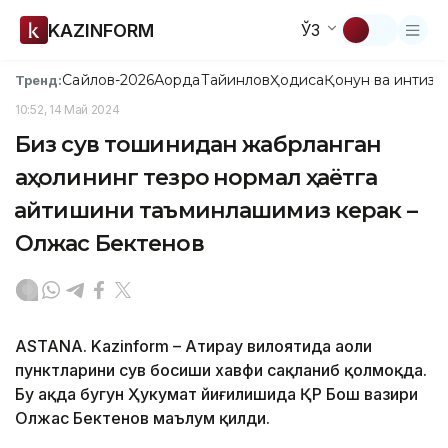
KAZINFORM
ЎЗ
Сайлов-2026
Ақорда
Тайинлов
Ҳодиса
Қонун ва интизо
Тренд:
10:52, 14 Май 2024
Биз сув тошқинидан жабрланган
аҳолининг тезроқ нормал ҳаётга
қайтишини таъминлашимиз керак –
Олжас Бектенов
ASTANA. Kazinform – Атирау вилоятида аҳоли
пунктларини сув босиши хавфи сақланиб қолмоқда.
Бу ҳақда бугун Ҳукумат йиғилишида ҚР Бош вазири
Олжас Бектенов маълум қилди.