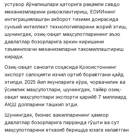
устувор йўналишлари қаторига рақамли савдо
механизмларини ривожлантириш, ЕОИИнинг
интеграциялашган ахборот тизими доирасида
сунъий интеллект технологияларини жорий этиш,
шунингдек, озиқ-овқат маҳсулотларининг аъзо
давлатлар бозорларига эркин киришини
таъминловчи механизмларни такомиллаштириш
киради.
Озиқ-овқат саноати соҳасида Қозоғистоннинг
экспорт салоҳияти изчил ортиб бораётгани қайд
этилди. 2025 йил якунларига кўра, чорвачилик ва
ўсимлик маҳсулотлари, шунингдек, тайёр озиқ-
овқат маҳсулотлари экспорти қарийб 7 миллиард
АҚШ долларини ташкил этди.
Шунингдек, бизнес вакилларининг ҳамкор
давлатлар бозорларига парранда гўшти ва сут
маҳсулотларини етказиб беришда юзага келаётган