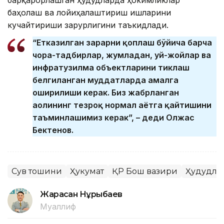
барқарорлашган ҳудудларда ҳокимликлар
баҳолаш ва лойиҳалаштириш ишларини
кучайтириши зарурлигини таъкидлади.
“Етказилган зарарни қоплаш бўйича барча
чора-тадбирлар, жумладан, уй-жойлар ва
инфратузилма объектларини тиклаш
белгиланган муддатларда амалга
оширилиши керак. Биз жабрланган
аҳолининг тезроқ нормал ҳаётга қайтишини
таъминлашимиз керак”, – деди Олжас
Бектенов.
Сув тошқини
Ҳукумат
ҚР Бош вазири
Ҳудудла
Жарасқан Нұрыбаев
Муаллиф