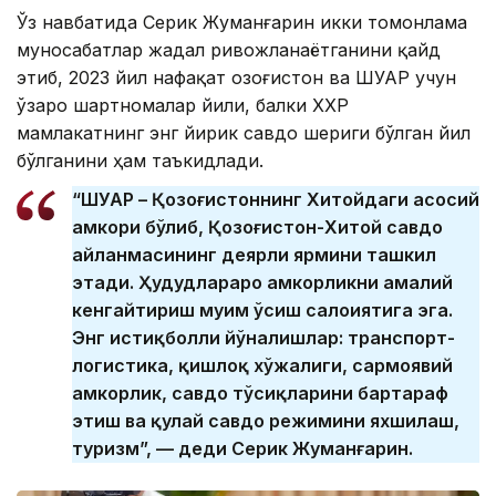
Ўз навбатида Серик Жуманғарин икки томонлама
муносабатлар жадал ривожланаётганини қайд
этиб, 2023 йил нафақат Қозоғистон ва ШУАР учун
ўзаро шартномалар йили, балки ХХР
мамлакатнинг энг йирик савдо шериги бўлган йил
бўлганини ҳам таъкидлади.
“ШУАР – Қозоғистоннинг Хитойдаги асосий
ҳамкори бўлиб, Қозоғистон-Хитой савдо
айланмасининг деярли ярмини ташкил
этади. Ҳудудлараро ҳамкорликни амалий
кенгайтириш муҳим ўсиш салоҳиятига эга.
Энг истиқболли йўналишлар: транспорт-
логистика, қишлоқ хўжалиги, сармоявий
ҳамкорлик, савдо тўсиқларини бартараф
этиш ва қулай савдо режимини яхшилаш,
туризм”, — деди Серик Жуманғарин.