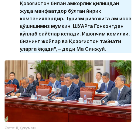
Қозоғистон билан ҳамкорлик қилишдан
жуда манфаатдор бўлган йирик
компаниялардир. Туризм ривожига ҳам ҳисса
қўшишимиз мумкин. ШУАРга Гонконгдан
кўплаб сайёҳлар келади. Ишончим комилки,
бизнинг жойлар ва Қозоғистон табиати
уларга ёқади”, – деди Ма Синжуй.
Фото: ҚР Ҳукумати