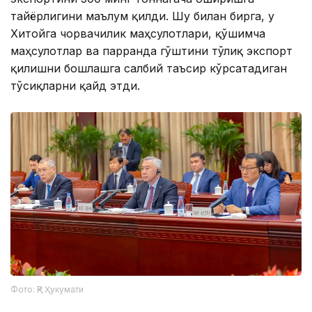
тайёрлигини маълум қилди. Шу билан бирга, у
Хитойга чорвачилик маҳсулотлари, қўшимча
маҳсулотлар ва парранда гўштини тўлиқ экспорт
қилишни бошлашга салбий таъсир кўрсатадиган
тўсиқларни қайд этди.
Фото: ҚР Ҳукумати