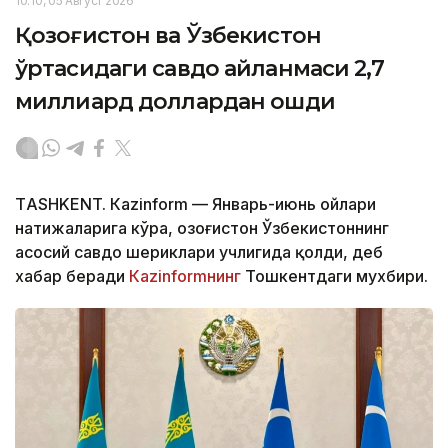
10:10, 05 Август 2026
Қозоғистон ва Ўзбекистон
ўртасидаги савдо айланмаси 2,7
миллиард доллардан ошди
ТASHKENT. Кazinform — Январь-июнь ойлари
натижаларига кўра, Қозоғистон Ўзбекистоннинг
асосий савдо шериклари учлигида қолди, деб
хабар беради
Кazinformнинг
Тошкентдаги мухбири.