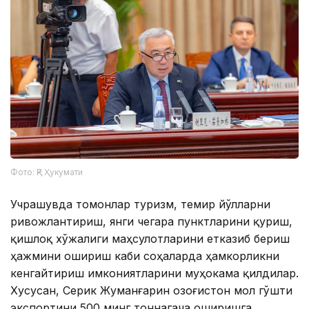
Фото: ҚР Ҳукумати
Учрашувда томонлар туризм, темир йўлларни
ривожлантириш, янги чегара пунктларини қуриш,
қишлоқ хўжалиги маҳсулотларини етказиб бериш
ҳажмини ошириш каби соҳаларда ҳамкорликни
кенгайтириш имкониятларини муҳокама қилдилар.
Хусусан, Серик Жуманғарин Қозоғистон мол гўшти
экспортини 500 минг тоннагача оширишга