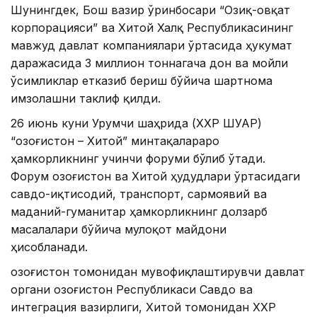
Шунингдек, Бош вазир ўринбосари “Озиқ-овқат
корпорацияси” ва Хитой Халқ Республикасининг
мавжуд давлат компаниялари ўртасида ҳукумат
даражасида 3 миллион тоннагача дон ва мойли
ўсимликлар етказиб бериш бўйича шартнома
имзолашни таклиф қилди.
26 июнь куни Урумчи шаҳрида (ХХР ШУАР)
“Қозоғистон – Хитой” минтақалараро
ҳамкорликнинг учинчи форуми бўлиб ўтади.
Форум Қозоғистон ва Хитой ҳудудлари ўртасидаги
савдо-иқтисодий, транспорт, сармоявий ва
маданий-гуманитар ҳамкорликнинг долзарб
масалалари бўйича мулоқот майдони
ҳисобланади.
Қозоғистон томонидан мувофиқлаштирувчи давлат
органи Қозоғистон Республикаси Савдо ва
интеграция вазирлиги, Хитой томонидан ХХР