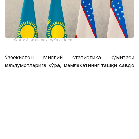
Фото: Алихан Асқар/Kazinform
Ўзбекистон Миллий статистика қўмитаси
маълумотларига кўра, мамлакатнинг ташқи савдо
айланмаси олти ой ичида 41 миллиард долларни
ташкил этди, бу 2025 йилнинг шу даврига
нисбатан 7,4 фоизга кўп. Январь-июнь ойларида
қўшни мамлакат дунёнинг 195 мамлакати билан
савдо қилган.
Хитой Ўзбекистоннинг асосий савдо ҳамкори
ҳисобланади. Икки мамлакат ўртасидаги савдо
айланмаси 9,4 миллиард доллардан ошди
(умумий ҳажмнинг 23,1%).