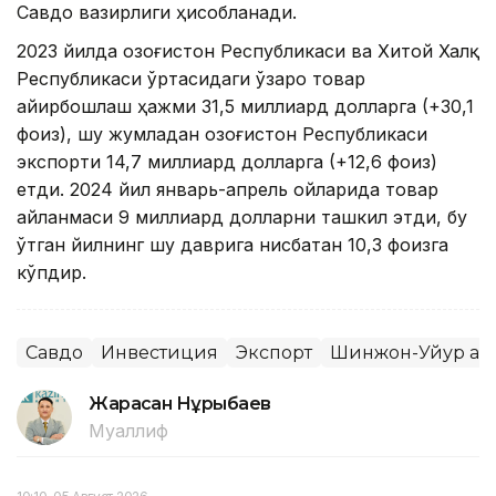
Савдо вазирлиги ҳисобланади.
2023 йилда Қозоғистон Республикаси ва Хитой Халқ
Республикаси ўртасидаги ўзаро товар
айирбошлаш ҳажми 31,5 миллиард долларга (+30,1
фоиз), шу жумладан Қозоғистон Республикаси
экспорти 14,7 миллиард долларга (+12,6 фоиз)
етди. 2024 йил январь-апрель ойларида товар
айланмаси 9 миллиард долларни ташкил этди, бу
ўтган йилнинг шу даврига нисбатан 10,3 фоизга
кўпдир.
Савдо
Инвестиция
Экспорт
Шинжон-Уйғур ав
Жарасқан Нұрыбаев
Муаллиф