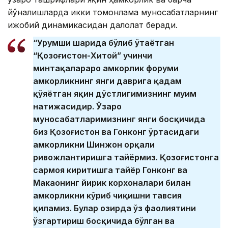
йўналишларда икки томонлама муносабатларнинг
ижобий динамикасидан далолат беради.
“Урумши шаҳрида бўлиб ўтаётган
“Қозоғистон-Хитой” учинчи
минтақалараро ҳамкорлик форуми
ҳамкорликнинг янги даврига қадам
қўяётган яқин дўстлигимизнинг муҳим
натижасидир. Ўзаро
муносабатларимизнинг янги босқичида
биз Қозоғистон ва Гонконг ўртасидаги
ҳамкорликни Шинжон орқали
ривожлантиришга тайёрмиз. Қозоғистонга
сармоя киритишга тайёр Гонконг ва
Макаонинг йирик корхоналари билан
ҳамкорликни кўриб чиқишни тавсия
қиламиз. Булар ҳозирда ўз фаолиятини
ўзгартириш босқичида бўлган ва