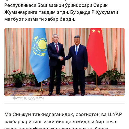
Республикаси Бош вазири ўринбосари Серик
Жуманғаринга тақдим этди. Бу ҳақда ҚР Ҳукумати
матбуот хизмати хабар берди.
Фото: ҚР Ҳукумати
Ма Синжуй таъкидлаганидек, Қозоғистон ва ШУАР
раҳбарларининг икки йил давомидаги бир неча
ўзаро ташрифлари яқин ҳамкорлик ва барча