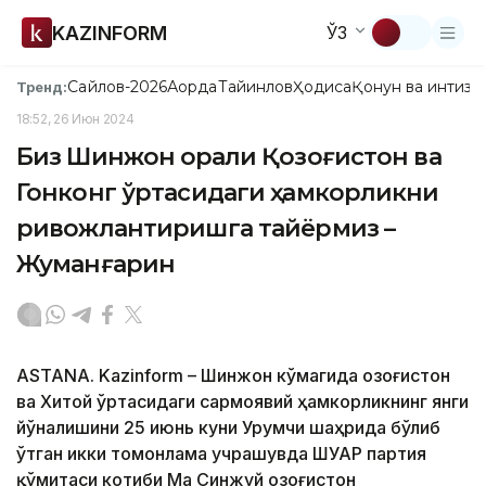
KAZINFORM
ЎЗ
Сайлов-2026
Ақорда
Тайинлов
Ҳодиса
Қонун ва интизо
Тренд:
18:52, 26 Июн 2024
Биз Шинжон орқали Қозоғистон ва
Гонконг ўртасидаги ҳамкорликни
ривожлантиришга тайёрмиз –
Жуманғарин
ASTANA. Kazinform – Шинжон кўмагида Қозоғистон
ва Хитой ўртасидаги сармоявий ҳамкорликнинг янги
йўналишини 25 июнь куни Урумчи шаҳрида бўлиб
ўтган икки томонлама учрашувда ШУАР партия
қўмитаси котиби Ма Синжуй Қозоғистон