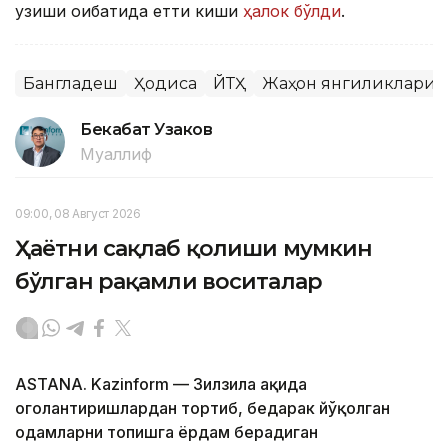
узиши оқибатида етти киши
ҳалок бўлди
.
Бангладеш
Ҳодиса
ЙТҲ
Жаҳон янгиликлари
Бекабат Узаков
Муаллиф
09:00, 08 Август 2026
Ҳаётни сақлаб қолиши мумкин
бўлган рақамли воситалар
ASTANA. Kazinform — Зилзила ҳақида
огоҳлантиришлардан тортиб, бедарак йўқолган
одамларни топишга ёрдам берадиган