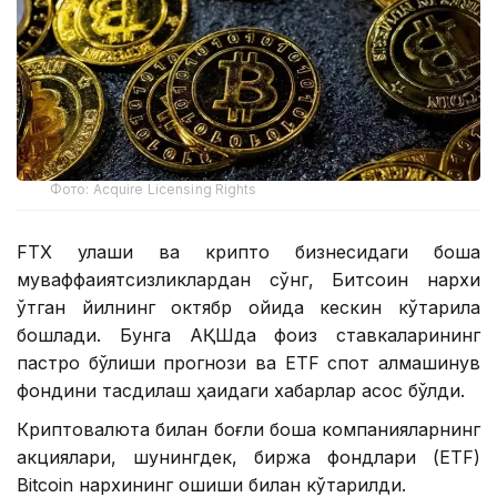
Фото: Acquire Licensing Rights
FTX қулаши ва крипто бизнесидаги бошқа
муваффақиятсизликлардан сўнг, Битcоин нархи
ўтган йилнинг октябр ойида кескин кўтарила
бошлади. Бунга АҚШда фоиз ставкаларининг
пастроқ бўлиши прогнози ва ETF спот алмашинув
фондини тасдиқлаш ҳақидаги хабарлар асос бўлди.
Криптовалюта билан боғлиқ бошқа компанияларнинг
акциялари, шунингдек, биржа фондлари (ETF)
Bitcoin нархининг ошиши билан кўтарилди.