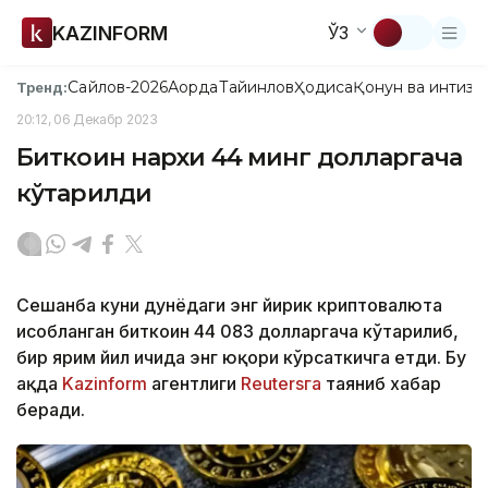
KAZINFORM
ЎЗ
Сайлов-2026
Ақорда
Тайинлов
Ҳодиса
Қонун ва интизо
Тренд:
20:12, 06 Декабр 2023
Биткоин нархи 44 минг долларгача
кўтарилди
Сешанба куни дунёдаги энг йирик криптовалюта
ҳисобланган биткоин 44 083 долларгача кўтарилиб,
бир ярим йил ичида энг юқори кўрсаткичга етди. Бу
ҳақда
Kazinform
агентлиги
Reutersга
таяниб хабар
беради.