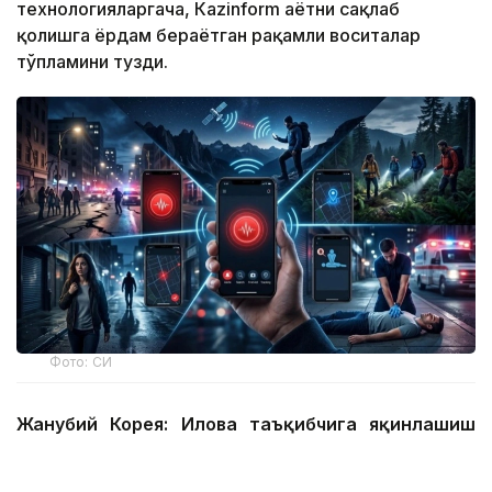
технологияларгача, Кazinform ҳаётни сақлаб
қолишга ёрдам бераётган рақамли воситалар
тўпламини тузди.
Фото: СИ
Жанубий Корея: Илова таъқибчига яқинлашиш
ҳақида огоҳлантиради
2026 йил 24 июнда Жанубий Корея шахсий