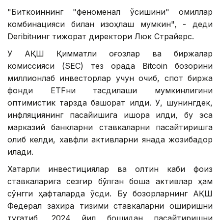
"Биткоиннинг "феноменал ўсишини" омиллар
комбинацияси билан изоҳлаш мумкин", - деди
Deribitнинг тижорат директори Люк Страйерс.
У АҚШ Қимматли қоғозлар ва биржалар
комиссияси (SEC) тез орада Bitcoin бозорини
миллионлаб инвесторлар учун очиб, спот биржа
фонди ETFни тасдиқлаши мумкинлигини
оптимистик тарзда башорат қилди. У, шунингдек,
инфляциянинг пасайишига ишора қилди, бу эса
марказий банкларни ставкаларни пасайтиришга
олиб келди, хавфли активларни янада жозибадор
қилади.
Хатарли инвестициялар ва олтин каби фоиз
ставкаларига сезгир бўлган бошқа активлар ҳам
сўнгги ҳафталарда ўсди. Бу бозорларнинг АҚШ
Федерал захира тизими ставкаларни оширишни
тугатиб, 2024 йил бошидан пасайтиришни