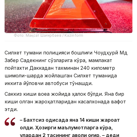
Фото: Мақсат Шағирбаев / Kazinform
Силхет тумани полицияси бошлиғи Чоудҳурй Мд
Забер Садекнинг сўзларига кўра, мамлакат
пойтахти Даккадан тахминан 240 километр
шимоли-шарқда жойлашган Силхет туманида
иккита йўловчи автобуси тўқнашди.
Саккиз киши воқеа жойида ҳалок бўлди. Яна бир
киши олган жароҳатларидан касалхонада вафот
этди.
– Бахтсиз ҳодисада яна 14 киши жароҳат
олди. Ҳозирги маълумотларга кўра,
улардан 2 тасининг аҳволи оғир, – деди