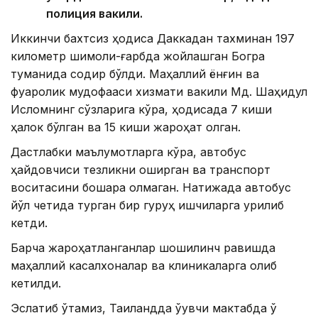
полиция вакили.
Иккинчи бахтсиз ҳодиса Даккадан тахминан 197
километр шимоли-ғарбда жойлашган Богра
туманида содир бўлди. Маҳаллий ёнғин ва
фуқаролик мудофааси хизмати вакили Мд. Шаҳидул
Исломнинг сўзларига кўра, ҳодисада 7 киши
ҳалок бўлган ва 15 киши жароҳат олган.
Дастлабки маълумотларга кўра, автобус
ҳайдовчиси тезликни оширган ва транспорт
воситасини бошқара олмаган. Натижада автобус
йўл четида турган бир гуруҳ ишчиларга урилиб
кетди.
Барча жароҳатланганлар шошилинч равишда
маҳаллий касалхоналар ва клиникаларга олиб
кетилди.
Эслатиб ўтамиз, Таиландда ўқувчи мактабда ўқ