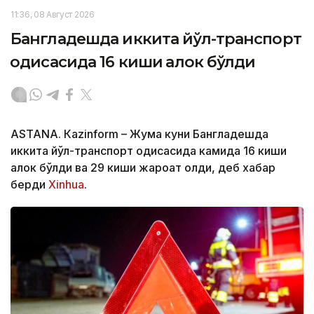
11:36, 08 Август 2026
Бангладешда иккита йўл-транспорт
ҳодисасида 16 киши ҳалок бўлди
ASTANА. Кazinform – Жума куни Бангладешда
иккита йўл-транспорт ҳодисасида камида 16 киши
ҳалок бўлди ва 29 киши жароҳат олди, деб хабар
берди
Xinhua
.