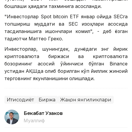
бошлаши ҳақидаги тахминига асосланди.
"Инвесторлар Spot bitcoin ETF январ ойида SECга
топшириш муддати ва SEC изоҳлари асосида
тасдиқланишига ишончлари комил", - деб ёзган
тадқиқотчи Маттео Греко.
Инвесторлар, шунингдек, дунёдаги энг йирик
криптовалюта биржаси ва криптовалюта
бозорининг асосий ўйинчиси бўлган Binance
устидан АҚШда олиб борилган кўп йиллик жиноий
терговнинг якунланишини олқишлади.
Иқтисодиёт
Биржа
Жаҳон янгиликлари
Бекабат Узаков
Муаллиф