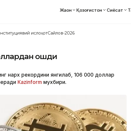
Жаҳон
Қозоғистон
Сиёсат
Т
нституциявий ислоҳот
Сайлов-2026
доллардан ошди
инг нарх рекордини янгилаб, 106 000 доллар
 беради
Кazinform
мухбири.