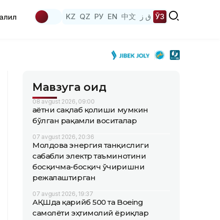
KZ
QZ
РУ
EN
中文
ق ز
ЎЗ
аҳлил
Мавзуга оид
08 avgust 2026, 09:00
Ҳаётни сақлаб қолиши мумкин
бўлган рақамли воситалар
07 avgust 2026, 20:36
Молдова энергия танқислиги
сабабли электр таъминотини
босқичма-босқич ўчиришни
режалаштирган
07 avgust 2026, 19:37
АҚШда қарийб 500 та Boeing
самолёти эҳтимолий ёриқлар