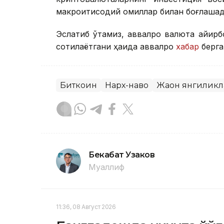
макроиқтисодий омиллар билан боғлашад
Эслатиб ўтамиз, аввалроқ валюта айир
сотилаётгани ҳақида аввалроқ
хабар
берга
Биткоин
Нарх-наво
Жаҳон янгилик
Бекабат Узаков
Муаллиф
11:36, 08 Август 2026