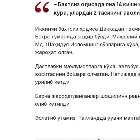
– Бахтсиз ҳодисада яна 14 киш
кўра, улардан 2 тасининг аҳволи
Иккинчи бахтсиз ҳодиса Даккадан тахм
Богра туманида содир бўлди. Маҳаллий 
Мд. Шаҳидул Исломнинг сўзларига кўра,
жароҳат олган.
Дастлабки маълумотларга кўра, автобус
воситасини бошқара олмаган. Натижада а
урилиб кетди.
Барча жароҳатланганлар шошилинч рави
олиб кетилди.
Эслатиб ўтамиз, Таиландда ўқувчи макта