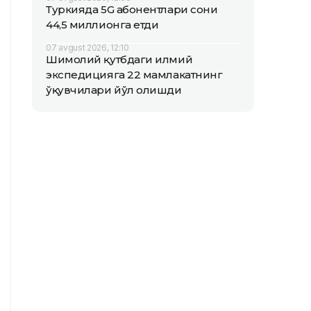
Туркияда 5G абонентлари сони
44,5 миллионга етди
07 avgust 2026, 12:10
Шимолий қутбдаги илмий
экспедицияга 22 мамлакатнинг
ўқувчилари йўл олишди