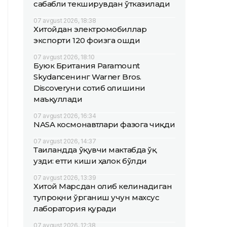
сабабли текширувдан ўтказилади
07 avgust 2026, 18:38
Хитойдан электромобиллар
экспорти 120 фоизга ошди
07 avgust 2026, 18:10
Буюк Британия Paramount
Skydanceнинг Warner Bros.
Discoveryни сотиб олишини
маъқуллади
07 avgust 2026, 16:34
NASA космонавтлари фазога чиқди
07 avgust 2026, 14:37
Таиландда ўқувчи мактабда ўқ
узди: етти киши ҳалок бўлди
07 avgust 2026, 13:39
Хитой Марсдан олиб келинадиган
тупроқни ўрганиш учун махсус
лаборатория қуради
07 avgust 2026, 12:38