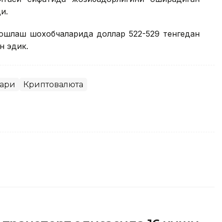
и.
бошлаш шохобчаларида доллар 522-529 тенгедан
н эдик.
лари
Криптовалюта