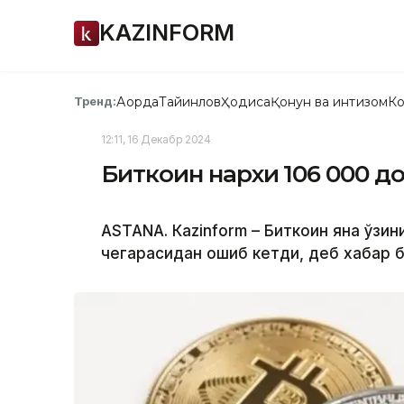
KAZINFORM
Ақорда
Тайинлов
Ҳодиса
Қонун ва интизом
Ко
Тренд:
12:11, 16 Декабр 2024
Биткоин нархи 106 000 
ASTANА. Кazinform – Биткоин яна ўзин
чегарасидан ошиб кетди, деб хабар