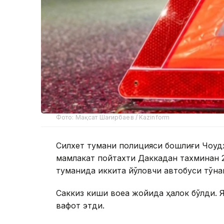
Фото: Мақсат Шағирбаев / Kazinform
Силхет тумани полицияси бошлиғи Чоудҳ
мамлакат пойтахти Даккадан тахминан 
туманида иккита йўловчи автобуси тўқн
Саккиз киши воқеа жойида ҳалок бўлди.
вафот этди.