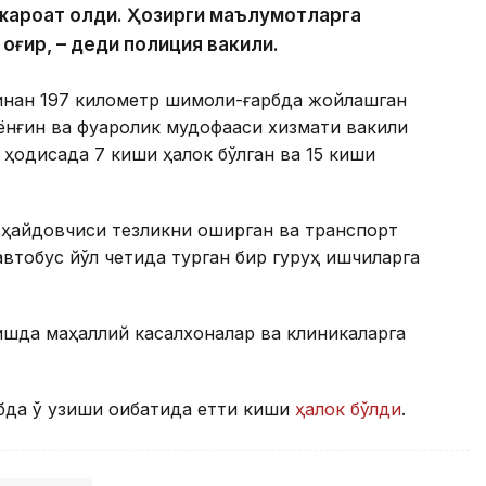
и жароҳат олди. Ҳозирги маълумотларга
 оғир, – деди полиция вакили.
инан 197 километр шимоли-ғарбда жойлашган
ёнғин ва фуқаролик мудофааси хизмати вакили
 ҳодисада 7 киши ҳалок бўлган ва 15 киши
 ҳайдовчиси тезликни оширган ва транспорт
втобус йўл четида турган бир гуруҳ ишчиларга
шда маҳаллий касалхоналар ва клиникаларга
бда ўқ узиши оқибатида етти киши
ҳалок бўлди
.