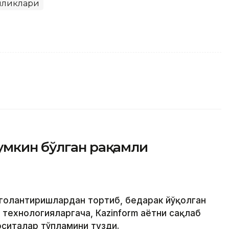
иликлари
умкин бўлган рақамли
огоҳлантиришлардан тортиб, бедарак йўқолган
ехнологияларгача, Кazinform ҳаётни сақлаб
ситалар тўпламини тузди.