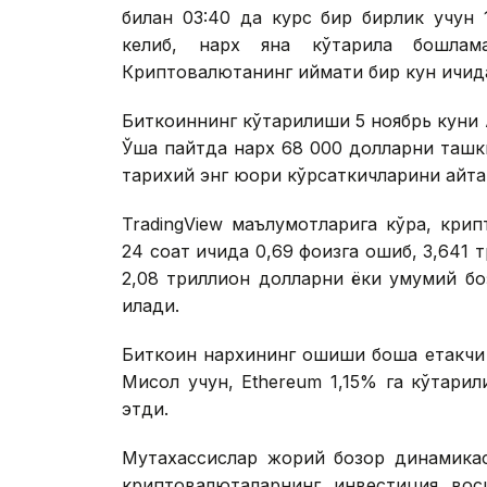
билан 03:40 да курс бир бирлик учун 1
келиб, нарх яна кўтарила бошлам
Криптовалютанинг қиймати бир кун ичида
Биткоиннинг кўтарилиши 5 ноябрь куни 
Ўша пайтда нарх 68 000 долларни ташк
тарихий энг юқори кўрсаткичларини қайта-
TradingView маълумотларига кўра, кри
24 соат ичида 0,69 фоизга ошиб, 3,641 
2,08 триллион долларни ёки умумий бо
қилади.
Биткоин нархининг ошиши бошқа етакчи
Мисол учун, Ethereum 1,15% га кўтари
этди.
Мутахассислар жорий бозор динамикас
криптовалюталарнинг инвестиция вос