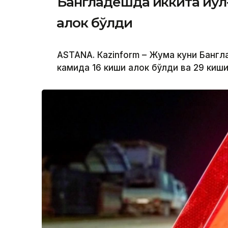
Бангладешда иккита йўл-
ҳалок бўлди
ASTANА. Кazinform – Жума куни Бангл
камида 16 киши ҳалок бўлди ва 29 киш