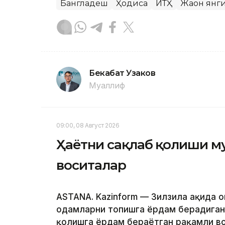
Бангладеш
Ҳодиса
ЙТҲ
Жаҳон янг
Бекабат Узаков
Муаллиф
09:00, 08 Август 2026
Ҳаётни сақлаб қолиши м
воситалар
ASTANA. Kazinform — Зилзила ҳақида 
одамларни топишга ёрдам берадиган т
қолишга ёрдам бераётган рақамли во