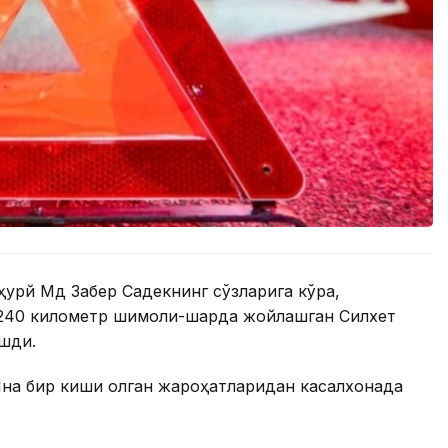
урй Мд Забер Садекнинг сўзларига кўра,
240 километр шимоли-шарқда жойлашган Силхет
ашди.
 Яна бир киши олган жароҳатларидан касалхонада