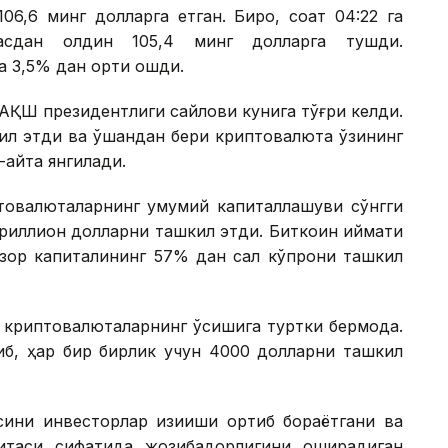
06,6 минг долларга етган. Бироқ, соат 04:22 га
асдан олдин 105,4 минг долларга тушди.
 3,5% дан ортиқ ошди.
АҚШ президентлиги сайлови кунига тўғри келди.
ил этди ва ўшандан бери криптовалюта ўзининг
қайта янгилади.
птовалюталарнинг умумий капиталлашуви сўнгги
триллион долларни ташкил этди. Биткоин қиймати
зор капиталининг 57% дан сал кўпроқни ташкил
 криптовалюталарнинг ўсишига туртки бермоқда.
либ, ҳар бир бирлик учун 4000 долларни ташкил
ини инвесторлар қизиқиши ортиб бораётгани ва
итаси сифатида жозибадорлигини оширадиган