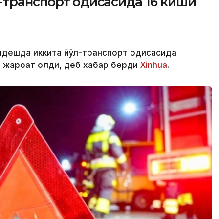
транспорт ҳодисасида 16 киши
адешда иккита йўл-транспорт ҳодисасида
и жароҳат олди, деб хабар берди
Xinhua
.